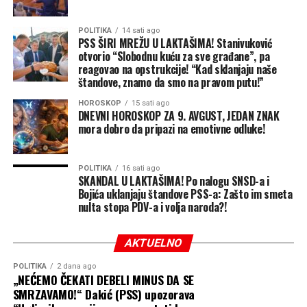
POLITIKA
14 sati ago
PSS ŠIRI MREŽU U LAKTAŠIMA! Stanivuković
otvorio “Slobodnu kuću za sve građane”, pa
reagovao na opstrukcije! “Kad sklanjaju naše
štandove, znamo da smo na pravom putu!”
HOROSKOP
15 sati ago
DNEVNI HOROSKOP ZA 9. AVGUST, JEDAN ZNAK
mora dobro da pripazi na emotivne odluke!
POLITIKA
16 sati ago
SKANDAL U LAKTAŠIMA! Po nalogu SNSD-a i
Bojića uklanjaju štandove PSS-a: Zašto im smeta
nulta stopa PDV-a i volja naroda?!
AKTUELNO
POLITIKA
2 dana ago
„NEĆEMO ČEKATI DEBELI MINUS DA SE
SMRZAVAMO!“ Dakić (PSS) upozorava