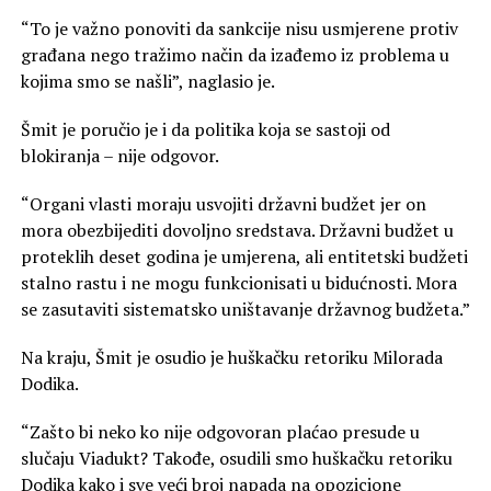
“To je važno ponoviti da sankcije nisu usmjerene protiv
građana nego tražimo način da izađemo iz problema u
kojima smo se našli”, naglasio je.
Šmit je poručio je i da politika koja se sastoji od
blokiranja – nije odgovor.
“Organi vlasti moraju usvojiti državni budžet jer on
mora obezbijediti dovoljno sredstava. Državni budžet u
proteklih deset godina je umjerena, ali entitetski budžeti
stalno rastu i ne mogu funkcionisati u bidućnosti. Mora
se zasutaviti sistematsko uništavanje državnog budžeta.”
Na kraju, Šmit je osudio je huškačku retoriku Milorada
Dodika.
“Zašto bi neko ko nije odgovoran plaćao presude u
slučaju Viadukt? Takođe, osudili smo huškačku retoriku
Dodika kako i sve veći broj napada na opozicione