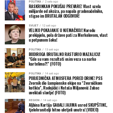
POLITIKA
2 sata ago
RASKRINKAN POKUŠAJ PREVARE! Vlast uzela
milijarde od akciza, pa napala gradonačelnike,
stigao im BRUTALAN ODGOVOR!
SVIJET
12 sati ago
VELIKO POKAJANJE U NJEMAČKOJ! Narodu
(BN)
prekipjelo, pola države pati za Merkelovom, vlast
u potpunom šoku!
POLITIKA
13 sati ago
BODIROGA BRUTALNO RASTURIO MAZALICU!
“Gde su vam rezultati osim veza sa narko
kartelima?!” (FOTO)
POLITIKA
14 sati ago
(BN) Foto: BN
POBJEDNIČKA ATMOSFERA PORED DRINE! PSS
Zvornik dio šampionske ekipe na “Zvorničkom
kotliću”, Radojičić i Nataša Miljanović Zubac
uveličali slavlje! (FOTO)
REGION
14 sati ago
Aljbina Kurtija GAĐALI JAJIMA usred SKUPŠTINE,
tjelohranitelji hitno uletjeli unutra! (VIDEO)