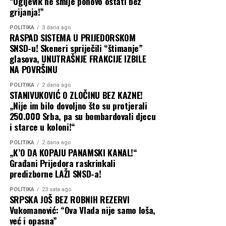
“Ugljevik ne smije ponovo ostati bez
grijanja!”
POLITIKA
3 dana ago
RASPAD SISTEMA U PRIJEDORSKOM
SNSD-u! Skeneri spriječili “štimanje”
glasova, UNUTRAŠNJE FRAKCIJE IZBILE
NA POVRŠINU
POLITIKA
2 dana ago
STANIVUKOVIĆ O ZLOČINU BEZ KAZNE!
„Nije im bilo dovoljno što su protjerali
250.000 Srba, pa su bombardovali djecu
i starce u koloni!“
POLITIKA
2 dana ago
„K’O DA KOPAJU PANAMSKI KANAL!“
Građani Prijedora raskrinkali
predizborne LAŽI SNSD-a!
POLITIKA
23 sata ago
SRPSKA JOŠ BEZ ROBNIH REZERVI
Vukomanović: “Ova Vlada nije samo loša,
već i opasna”