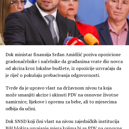
Republike Srpske, Trebinje.
– Napunili smo solidno akumulaciju “Bileća”, i poslije
toga imamo znatno manje padavina, u januaru 440 litara
po metru kvadratnom, a u ostalih pet mjeseci imamo
287 litara – naveo je Duško Vujović, rukovodilac sektora
za upravljanje proizvodnjom i vodama ZP
Hidroelektrane na Trebišnjici.
Dok ministar finansija Srđan Amidžić poziva opozicione
gradonačelnike i načelnike da građanima vrate dio novca
Trenutni dotoci su minorni u odnosu na potrošnju. Kota
od akciza kroz lokalne budžete, iz opozicije uzvraćaju da
hidroakumulacije “Bileća” je niža jedanaest metara u
je riječ o pokušaju prebacivanja odgovornosti.
odnosu na plan.
Tvrde da je upravo vlast na državnom nivou ta koja
– Ona može da radio još 30, 40 dana, imamo remont
može smanjiti akcize i ukinuti PDV na osnovne životne
Hidroelektrana na Trebišnjici, koji će trajati preko
namirnice, lijekove i opremu za bebe, ali to mjesecima
mjesec dana, crpimo naše kapacitete, vjerujem da će u
odbija da učini.
oktobru krenuti drugačije – kaže Petrović, navodi
Glas
Srpske
.
Dok SNSD koji čini vlast na nivou zajedničkih institucija
BiH blokira usvajanje mjera kojima bi se PDV na osnovne