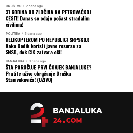
DRUŠTVO
2 dana ago
31 GODINA OD ZLOČINA NA PETROVAČKOJ
CESTI! Danas se odaje počast stradalim
civilima!
POLITIKA
3 dana ago
HELIKOPTEROM PO REPUBLICI SRPSKOJ!
Kako Dodik koristi javne resurse za
SNSD, dok CIK zatvara oči!
BANJALUKA
3 dana ago
ŠTA PORUČUJE PRVI ČOVJEK BANJALUKE?
Pratite uživo obraćanje Draška
Stanivukovića! (UŽIVO)