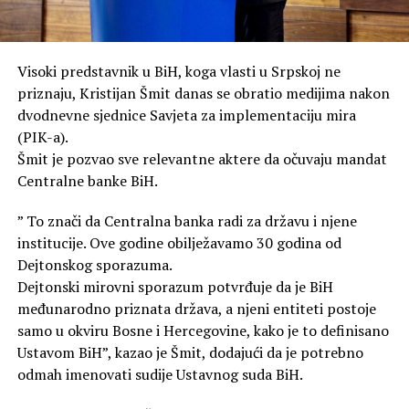
Visoki predstavnik u BiH, koga vlasti u Srpskoj ne
priznaju, Kristijan Šmit danas se obratio medijima nakon
dvodnevne sjednice Savjeta za implementaciju mira
(PIK-a).
Šmit je pozvao sve relevantne aktere da očuvaju mandat
Centralne banke BiH.
” To znači da Centralna banka radi za državu i njene
institucije. Ove godine obilježavamo 30 godina od
Dejtonskog sporazuma.
Dejtonski mirovni sporazum potvrđuje da je BiH
međunarodno priznata država, a njeni entiteti postoje
samo u okviru Bosne i Hercegovine, kako je to definisano
Ustavom BiH”, kazao je Šmit, dodajući da je potrebno
odmah imenovati sudije Ustavnog suda BiH.