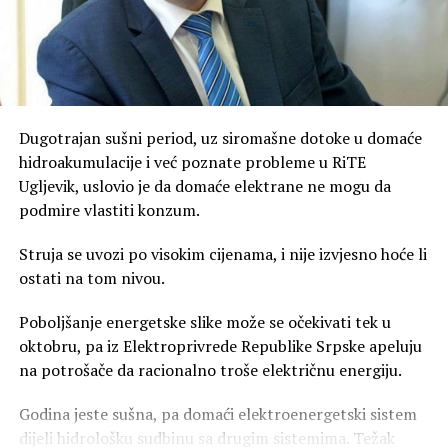
Dugotrajan sušni period, uz siromašne dotoke u domaće
hidroakumulacije i već poznate probleme u RiTE
Ugljevik, uslovio je da domaće elektrane ne mogu da
podmire vlastiti konzum.
Struja se uvozi po visokim cijenama, i nije izvjesno hoće li
ostati na tom nivou.
Poboljšanje energetske slike može se očekivati tek u
oktobru, pa iz Elektroprivrede Republike Srpske apeluju
na potrošače da racionalno troše električnu energiju.
Godina jeste sušna, pa domaći elektroenergetski sistem
dijeli hidrološku sudbinu sa drugim sistemima. Težak