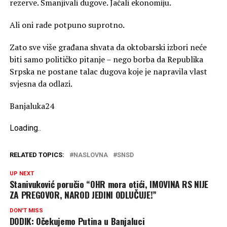
rezerve. Smanjivali dugove. Jačali ekonomiju.
Ali oni rade potpuno suprotno.
Zato sve više građana shvata da oktobarski izbori neće
biti samo političko pitanje – nego borba da Republika
Srpska ne postane talac dugova koje je napravila vlast
svjesna da odlazi.
Banjaluka24
Loading
.
.
.
RELATED TOPICS:
NASLOVNA
SNSD
UP NEXT
Stanivuković poručio “OHR mora otići, IMOVINA RS NIJE
ZA PREGOVOR, NAROD JEDINI ODLUČUJE!”
DON'T MISS
DODIK: Očekujemo Putina u Banjaluci