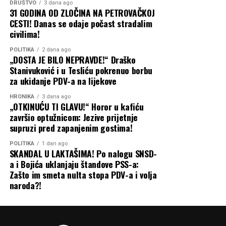
drugima mora imati
DRUŠTVO
3 dana ago
stranačkih manipulanata. Pravosudni organi su na
31 GODINA OD ZLOČINA NA PETROVAČKOJ
ambiciju da svojim
potezu!
CESTI! Danas se odaje počast stradalim
građanima pruži još više“
,
civilima!
Banjaluka24
jasan je Stanišić.
POLITIKA
2 dana ago
„DOSTA JE BILO NEPRAVDE!“ Draško
Stanivuković i u Tesliću pokrenuo borbu
Krsna slava kao putokaz za zajedništvo
za ukidanje PDV-a na lijekove
HRONIKA
3 dana ago
Na kraju, Stanišić je pozvao na slogu i zajednički rad kako
„OTKINUĆU TI GLAVU!“ Horor u kafiću
bi Bijeljina postala moderan i prosperitetan regionalni
završio optužnicom: Jezive prijetnje
supruzi pred zapanjenim gostima!
centar.
POLITIKA
1 dan ago
„Zato neka krsna slava
SKANDAL U LAKTAŠIMA! Po nalogu SNSD-
a i Bojića uklanjaju štandove PSS-a:
bude prilika da se
Zašto im smeta nulta stopa PDV-a i volja
naroda?!
podsjetimo na vrijednosti
koje nas povezuju, ali i na
odgovornost da zajedno