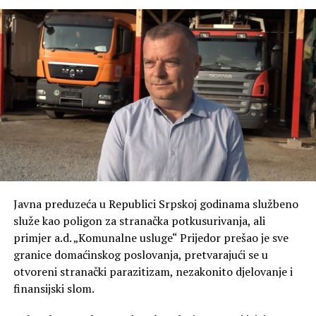
Lincu nego u samom
Mrkonjić Gradu.
Demografska politika
SNSD-a, koja je dovela do
svega 100 prvačića u
Mrkonjić Gradu,
jednostavno nema nikakvu
perspektivu“
, istakao je
Kresojević.
Javna preduzeća u Republici Srpskoj godinama službeno
služe kao poligon za stranačka potkusurivanja, ali
primjer a.d. „Komunalne usluge“ Prijedor prešao je sve
Borci sačuvali Srpsku, a vlast je prazni
granice domaćinskog poslovanja, pretvarajući se u
otvoreni stranački parazitizam, nezakonito djelovanje i
Prema riječima narodnog poslanika, neshvatljivo je da
finansijski slom.
vlast troši budžetski novac na razne druge prioritete,
dok se ključno pitanje – opstanak naroda – potpuno