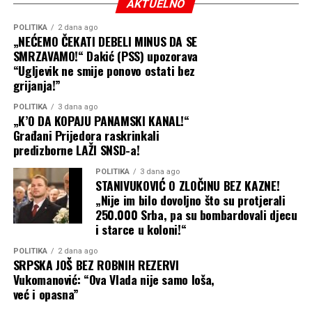
prekoračenja nadležnosti i teških finansijskih
AKTUELNO
Stanišić se u svojoj poruci osvrnuo i na ekonomsku
malverzacija.
perspektivu Semberije, ističući da Bijeljina mora imati
POLITIKA
2 dana ago
„NEĆEMO ČEKATI DEBELI MINUS DA SE
daleko veće ambicije kada je u pitanju privredni razvoj.
Javno i direktno pozivamo Nadležno tužilaštvo da hitno
SMRZAVAMO!“ Dakić (PSS) upozorava
reaguje!
“Ugljevik ne smije ponovo ostati bez
„Bijeljina ima ogroman
grijanja!”
Neophodno je da tužioci i nadležni inspekcijski organi
privredni potencijal i
POLITIKA
3 dana ago
bez odlaganja uđu u a.d. „Komunalne usluge“ Prijedor i
„K’O DA KOPAJU PANAMSKI KANAL!“
zaslužuje mnogo veći priliv
detaljno ispitaju:
Građani Prijedora raskrinkali
domaćih i stranih
predizborne LAŽI SNSD-a!
Nezakonito izvođenje radova van nadležnosti preduzeća
investicija, nova radna
POLITIKA
3 dana ago
(nasipanje puteva).
STANIVUKOVIĆ O ZLOČINU BEZ KAZNE!
mjesta, savremenu
„Nije im bilo dovoljno što su protjerali
Kršenje Zakona o javnim nabavkama i pranje novca kroz
250.000 Srba, pa su bombardovali djecu
infrastrukturu i još bolje
naknadno fakturisanje pijeska od strane privatne firme.
i starce u koloni!“
uslove za ljude koji ovdje
POLITIKA
2 dana ago
Zloupotrebu javnih resursa u svrhu predizborne
žive, rade i stvaraju. Grad
SRPSKA JOŠ BEZ ROBNIH REZERVI
kampanje i trgovine glasovima u korist SNSD-a.
Vukomanović: “Ova Vlada nije samo loša,
koji je toliko toga pružio
već i opasna”
Grad Prijedor i njegovi građani ne smiju plaćati račune