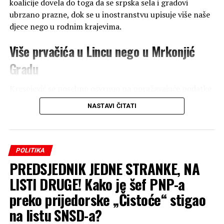
koalicije dovela do toga da se srpska sela i gradovi
ubrzano prazne, dok se u inostranstvu upisuje više naše
djece nego u rodnim krajevima.
Više prvačića u Lincu nego u Mrkonjić
Gradu
Kresojević se posebno osvrnuo na poražavajuće podatke
o broju upisane djece u osnovne škole, navodeći primjer
NASTAVI ČITATI
Mrkonjić Grada kao alarmantan signal za čitavu
Republiku Srpsku.
„Srpski narod je preživio
POLITIKA
PREDSJEDNIK JEDNE STRANKE, NA
‘Oluju’, a da li će politiku
LISTI DRUGE! Kako je šef PNP-a
SNSD-a? Narod kaže da se
preko prijedorske „Čistoće“ stigao
više prvačića iz Mrkonjić
na listu SNSD-a?
Grada upisalo u školu u