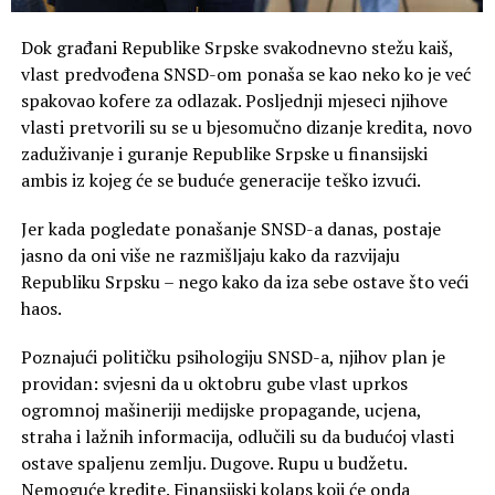
Dok građani Republike Srpske svakodnevno stežu kaiš,
vlast predvođena SNSD-om ponaša se kao neko ko je već
spakovao kofere za odlazak. Posljednji mjeseci njihove
vlasti pretvorili su se u bjesomučno dizanje kredita, novo
zaduživanje i guranje Republike Srpske u finansijski
ambis iz kojeg će se buduće generacije teško izvući.
Jer kada pogledate ponašanje SNSD-a danas, postaje
jasno da oni više ne razmišljaju kako da razvijaju
Republiku Srpsku – nego kako da iza sebe ostave što veći
haos.
Poznajući političku psihologiju SNSD-a, njihov plan je
providan: svjesni da u oktobru gube vlast uprkos
ogromnoj mašineriji medijske propagande, ucjena,
straha i lažnih informacija, odlučili su da budućoj vlasti
ostave spaljenu zemlju. Dugove. Rupu u budžetu.
Nemoguće kredite. Finansijski kolaps koji će onda