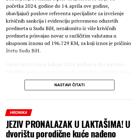
početka 2024. godine do 14. aprila ove godine,
obavljajući poslove referenta specijaliste za izvršenje
krivičnih sankcija i evidenciju privremeno oduzetih
predmeta u Sudu BiH, nezakonito iz više krivičnih
predmeta prisvajao novac u različitim valutama u
ukupnom iznosu od 196.729 KM, za koji iznos je pričinio
štetu Sudu BiH.
On se tereti i da je tokom 2024. godine u dva navrata
falsifikovao isprave sa ciljem da prikrije prisvajanje ovog
novca, saopšteno je iz Tužilaštva BiH.
NASTAVI ČITATI
Optuženi se tereti da je počinio krivično djelo pronevjera
u službi, te krivično djelo falsifikovanje isprave.
HRONIKA
JEZIV PRONALAZAK U LAKTAŠIMA! U
dvorištu porodične kuće nađeno