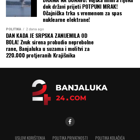
dok državi prijeti POTPUNI MRAK!
Očajnička trka s vremenom za spas
nuklearne elektrane!
POLITIKA
2 dana ago
DAN KADA JE SRPSKA ZANIJEMILA OD
BOLA! Zvuk sirena probudio neprebolne
rane, Banjaluka u suzama i molitvi za
220.000 protjeranih Krajišnika
USLOVI KORIŠTENJA
POLITIKA PRIVATNOSTI
POLITIKA KOLAČIĆA