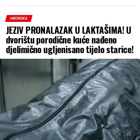
u službi, te krivično djelo falsifikovanje isprave.
HRONIKA
JEZIV PRONALAZAK U LAKTAŠIMA! U
dvorištu porodične kuće nađeno
djelimično ugljenisano tijelo starice!