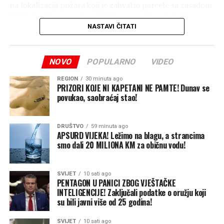
na lokalizaciji požara koji je zahvatio parcele sa zasadom
lješnjaka, dva pomoćna objekta, porodičnu kuću i krov
NASTAVI ČITATI
druge porodične kuće”, naveli su oni.
Kako su dodali, o svemu je obaviješten dežurni tužilac
NOVO
POPULARNO
VIDEO
Okružnog javnog tužilaštva Banjaluka.
REGION
30 minuta ago
Podsjećamo, iz Vatrogasno-spasilačke brigade saopštili
PRIZORI KOJE NI KAPETANI NE PAMTE! Dunav se
su ranije da je požar gasilo 14 vatrogasaca sa četiri
povukao, saobraćaj stao!
vozila.
DRUŠTVO
59 minuta ago
Pored toga, vatrogasci su gasili i požar koji je zahvatio
APSURD VIJEKA! Ležimo na blagu, a strancima
smeće i nisko rastinje u Kolima, kao i požar u šumi u
smo dali 20 MILIONA KM za običnu vodu!
Mišinom Hanu.
SVIJET
10 sati ago
Takođe, imali su i tehničku intervenciju zbog prevrtanja
PENTAGON U PANICI ZBOG VJEŠTAČKE
traktora na Stričićima, prenose Nezavisne.
INTELIGENCIJE! Zaključali podatke o oružju koji
su bili javni više od 25 godina!
SVIJET
10 sati ago