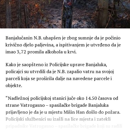
Banjalučanin N.B. uhapšen je zbog sumnje da je počinio
krivično djelo paljevina, a ispitivanjem je utvrđeno da je
imao 3,72 promila alkohola u krvi.
Kako je saopšteno iz Policijske uprave Banjaluka,
policajci su utvrdili da je N.B. zapalio vatru na svojoj
parceli koja se proširila dalje na navedene parcele i
objekte.
“Nadležnoj policijskoj stanici juče oko 14.50 časova od
strane Vatrogasno – spasilačke brigade Banjaluka
prijavljeno je da je u mjestu Mišin Han došlo do požara.
Policijski službenici su izašli na lice mjesta i zatekli
pripadnike Vatrogasno – spasilačke brigade koji su radili