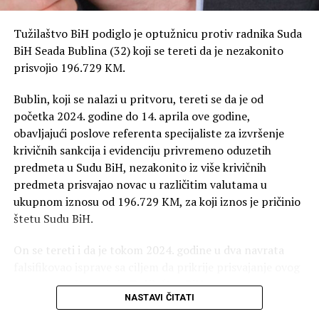
Tužilaštvo BiH podiglo je optužnicu protiv radnika Suda
BiH Seada Bublina (32) koji se tereti da je nezakonito
prisvojio 196.729 KM.
Bublin, koji se nalazi u pritvoru, tereti se da je od
početka 2024. godine do 14. aprila ove godine,
obavljajući poslove referenta specijaliste za izvršenje
krivičnih sankcija i evidenciju privremeno oduzetih
predmeta u Sudu BiH, nezakonito iz više krivičnih
predmeta prisvajao novac u različitim valutama u
ukupnom iznosu od 196.729 KM, za koji iznos je pričinio
štetu Sudu BiH.
On se tereti i da je tokom 2024. godine u dva navrata
falsifikovao isprave sa ciljem da prikrije prisvajanje ovog
novca, saopšteno je iz Tužilaštva BiH.
NASTAVI ČITATI
Optuženi se tereti da je počinio krivično djelo pronevjera