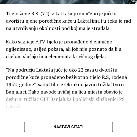
Tijelo žene R.S. (74) iz Laktaša pronađeno je juče u
dvorištu njene porodične kuće u Laktašima i u toku je rad
na utvrđivanju okolnosti pod kojima je stradala.
Kako saznaje ATV tijelo je pronađeno djelimično
ugljenisano, usljed požara, ali još nije poznato da li u
cijelom slučaju ima elemenata krivičnog djela.
”Na području Laktaša juče je oko 22 časa u dvorištu
porodične kuće pronađeno beživotno tijelo R.S, rođena
1952. godine”, saopštilo je Okružno javno tužilaštvo u
Banjaluci. Kako navode uviđaj na licu mjesta obavio je
dežurni tužilac OJT Banjaluka i policijski službenici PS
Laktaši.
”Radi utvrđivanja tačnog vremena i uzroka smrti tužilac
je naložio da se izvrši obdukcija beživotnog tijela koja će
NASTAVI ČITATI
biti obavljena u Zavodu za sudsku medicinu Republike