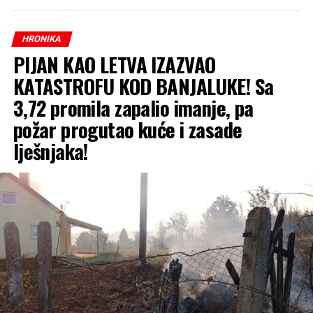
Srpske, a naloženo je i preduzimanje mjera i radnji radi
utvrđivanja svih okolnosti događaja”, navode u
HRONIKA
tužilaštvu.
PIJAN KAO LETVA IZAZVAO
KATASTROFU KOD BANJALUKE! Sa
3,72 promila zapalio imanje, pa
požar progutao kuće i zasade
lješnjaka!