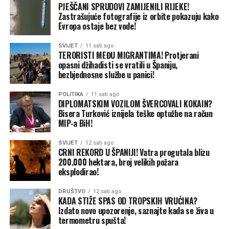
PJEŠČANI SPRUDOVI ZAMIJENILI RIJEKE!
Zastrašujuće fotografije iz orbite pokazuju kako
Evropa ostaje bez vode!
SVIJET
11 sati ago
TERORISTI MEĐU MIGRANTIMA! Protjerani
opasni džihadisti se vratili u Španiju,
bezbjednosne službe u panici!
POLITIKA
11 sati ago
DIPLOMATSKIM VOZILOM ŠVERCOVALI KOKAIN?
Bisera Turković iznijela teške optužbe na račun
MIP-a BiH!
SVIJET
12 sati ago
CRNI REKORD U ŠPANIJI! Vatra progutala blizu
200.000 hektara, broj velikih požara
eksplodirao!
DRUŠTVO
12 sati ago
KADA STIŽE SPAS OD TROPSKIH VRUĆINA?
Izdato novo upozorenje, saznajte kada se živa u
termometru spušta!