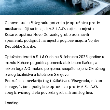
Osnovni sud u Višegradu potvrdio je optužnicu protiv
muškaraca čiji su inicijali A.S. i A.O. koji su u mjestu
Košare, opština Novo Goražde, grubo oskrnavili
spomenik, podignut na mjestu pogibije majora Vojske
Republike Srpske.
Optužnica tereti A.S. i A.O. da su 8. februara 2025. godine u
mjestu Košare pogodili spomenik staklenom flašom, a
nakon toga A.O. mokrio po njemu, saopšteno je iz Okružnog
javnog tužilaštva u Istočnom Sarajevu.
Područna kancelarija tog tužilaštva u Višegradu, nakon
istrage, 1. juna podigla je optužnicu protiv A.S. i A.O.
zbog krivičnog djela povreda groba ili umrlog lica.
Loading
.
.
.