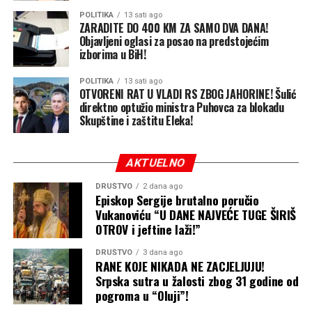
POLITIKA
13 sati ago
ZARADITE DO 400 KM ZA SAMO DVA DANA!
Objavljeni oglasi za posao na predstojećim
izborima u BiH!
POLITIKA
13 sati ago
OTVORENI RAT U VLADI RS ZBOG JAHORINE! Šulić
direktno optužio ministra Puhovca za blokadu
Skupštine i zaštitu Eleka!
AKTUELNO
DRUŠTVO
2 dana ago
Episkop Sergije brutalno poručio
Vukanoviću “U DANE NAJVEĆE TUGE ŠIRIŠ
OTROV i jeftine laži!”
DRUŠTVO
3 dana ago
RANE KOJE NIKADA NE ZACJELJUJU!
Srpska sutra u žalosti zbog 31 godine od
pogroma u “Oluji”!