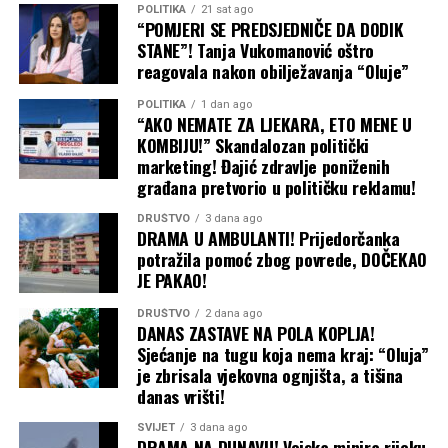
POLITIKA
21 sat ago
“POMJERI SE PREDSJEDNIČE DA DODIK
STANE”! Tanja Vukomanović oštro
reagovala nakon obilježavanja “Oluje”
POLITIKA
1 dan ago
“AKO NEMATE ZA LJEKARA, ETO MENE U
KOMBIJU!” Skandalozan politički
marketing! Đajić zdravlje poniženih
građana pretvorio u političku reklamu!
DRUŠTVO
3 dana ago
DRAMA U AMBULANTI! Prijedorčanka
potražila pomoć zbog povrede, DOČEKAO
JE PAKAO!
DRUŠTVO
2 dana ago
DANAS ZASTAVE NA POLA KOPLJA!
Sjećanje na tugu koja nema kraj: “Oluja”
je zbrisala vjekovna ognjišta, a tišina
danas vrišti!
SVIJET
3 dana ago
DRAMA NA DUNAVU! Vojska minira rijeku