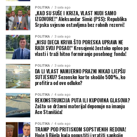
POLITIKA
3 sata ago
„KAD SU SUŠE I KRIZA, VLAST NUDI SAMO
IZGOVORE!“ Aleksandar Simić (PSS): Republika
Srpska svjesno ostavljena bez robnih rezervi!
POLITIKA
3 sata ago
„NISU DJECA KRIVA ŠTO PORESKA UPRAVA NE
RADI SVOJ POSAO!“ Kresojević žestoko opleo po
vlasti i traži hitno formiranje posebnog fonda!
POLITIKA
3 sata ago
DA LI VLAST NAMJERNO PRAZNI NIKAD LJEPŠU
SUTJESKU? Sezonske karte skočile 500%, ko
profitira od ove odluke?
POLITIKA
4 sata ago
REKONSTRUKCIJA PUTA ILI KUPOVINA GLASOVA?
Zašto se državni materijal deponuje na imanju
Ace Stanišića!
POLITIKA
4 sata ago
TRAMP POD PRITISKOM SOPSTVENIH REDOVA!
Hoće li Bijela kuća popustiti i vratiti sankcije