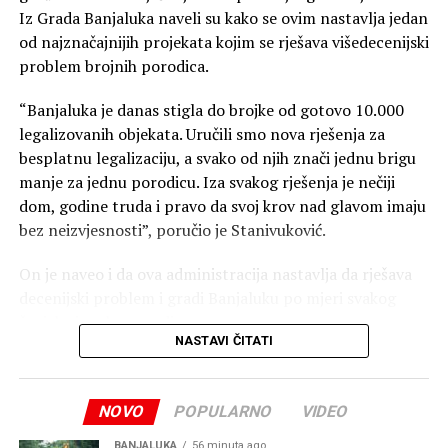
Iz Grada Banjaluka naveli su kako se ovim nastavlja jedan
od najznačajnijih projekata kojim se rješava višedecenijski
problem brojnih porodica.
“Banjaluka je danas stigla do brojke od gotovo 10.000
legalizovanih objekata. Uručili smo nova rješenja za
besplatnu legalizaciju, a svako od njih znači jednu brigu
manje za jednu porodicu. Iza svakog rješenja je nečiji
dom, godine truda i pravo da svoj krov nad glavom imaju
bez neizvjesnosti”, poručio je Stanivuković.
On je naveo i da ova administracija nastavlja da rješava
decenijski problem i gradi Banjaluku po mjeri svakog
čovjeka i svake porodice.
NASTAVI ČITATI
“Jer za nas besplatna legalizacija nije trošak, već
investicija u ljude, u njihove domove i u jaču Banjaluku”,
NOVO
POPULARNO
VIDEO
zaključio je Stanivuković.
Nezavisne
BANJALUKA
56 minuta ago