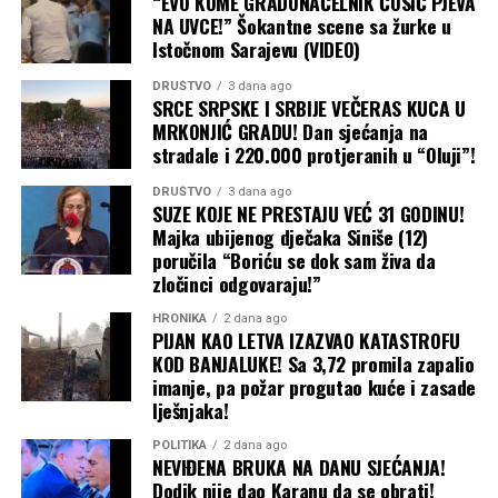
“EVO KOME GRADONAČELNIK ĆOSIĆ PJEVA
NA UVCE!” Šokantne scene sa žurke u
Istočnom Sarajevu (VIDEO)
DRUŠTVO
3 dana ago
SRCE SRPSKE I SRBIJE VEČERAS KUCA U
MRKONJIĆ GRADU! Dan sjećanja na
stradale i 220.000 protjeranih u “Oluji”!
DRUŠTVO
3 dana ago
SUZE KOJE NE PRESTAJU VEĆ 31 GODINU!
Majka ubijenog dječaka Siniše (12)
poručila “Boriću se dok sam živa da
zločinci odgovaraju!”
HRONIKA
2 dana ago
PIJAN KAO LETVA IZAZVAO KATASTROFU
KOD BANJALUKE! Sa 3,72 promila zapalio
imanje, pa požar progutao kuće i zasade
lješnjaka!
POLITIKA
2 dana ago
NEVIĐENA BRUKA NA DANU SJEĆANJA!
Dodik nije dao Karanu da se obrati!