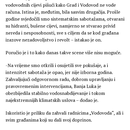
vodovodnih cijevi pišući kako Grad i Vodovod ne vode
računa. Istina je, međutim, bila sasvim drugačija. Prošle
godine svjedočili smo sistematskim sabotažama, otvarani
su hidranti, bušene cijevi, namjerno se stvarao privid
nereda i nesposobnosti, sve s ciljem da se kod građana
izazove nezadovoljstvo i revolt – istakao je on.
Poručio je i to kako danas takve scene više nisu moguće.
-Na vrijeme smo otkrili i osujetili sve pokušaje, a i
intenzitet sabotaža je opao, jer nije izborna godina.
Zahvaljujući odgovornom radu, dobrom upravljanju i
pravovremenim intervencijama, Banja Luka je
obezbijedila stabilno vodosnabdijevanje i tokom
najekstremnijih klimatskih uslova – dodao je.
Iskoristio je priliku da zahvali radnicima „Vodovoda“, ali i
svim građanima koji su dali svoj doprinos.