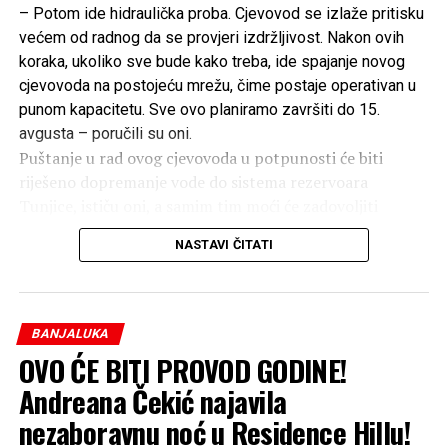
– Potom ide hidraulička proba. Cjevovod se izlaže pritisku
većem od radnog da se provjeri izdržljivost. Nakon ovih
koraka, ukoliko sve bude kako treba, ide spajanje novog
cjevovoda na postojeću mrežu, čime postaje operativan u
punom kapacitetu. Sve ovo planiramo završiti do 15.
avgusta – poručili su oni.
Puštanje u rad ovog cjevovoda u potpunosti će biti
riješeno dopremanje vode do sistema rezervoara
Tunjice, ističu oni, a samim tim moći će zadovoljiti
potrebe za vodom svih stanovnika sjevernog dijela
NASTAVI ČITATI
Banjaluke.
– Indirektno, neće biti potrebe za noćnim redukcijama u
naseljima do Trna, neće biti kolebanja pritiska, pa će se
BANJALUKA
stabilizovati i situacija na tom području, naročito u
OVO ĆE BITI PROVOD GODINE!
Jablanu – dodali su iz “Vodovoda”.
Andreana Čekić najavila
nezaboravnu noć u Residence Hillu!