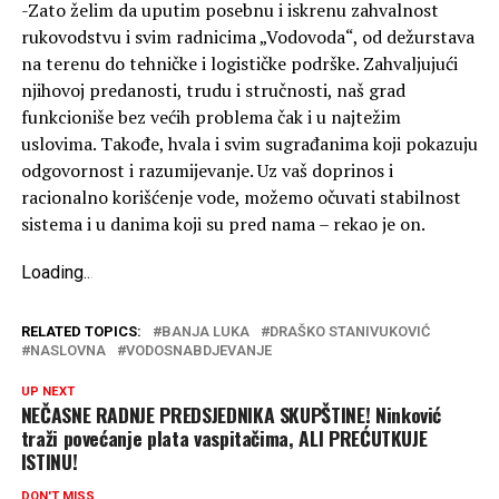
-Zato želim da uputim posebnu i iskrenu zahvalnost
rukovodstvu i svim radnicima „Vodovoda“, od dežurstava
na terenu do tehničke i logističke podrške. Zahvaljujući
njihovoj predanosti, trudu i stručnosti, naš grad
funkcioniše bez većih problema čak i u najtežim
uslovima. Takođe, hvala i svim sugrađanima koji pokazuju
odgovornost i razumijevanje. Uz vaš doprinos i
racionalno korišćenje vode, možemo očuvati stabilnost
sistema i u danima koji su pred nama – rekao je on.
Loading
.
.
.
RELATED TOPICS:
BANJA LUKA
DRAŠKO STANIVUKOVIĆ
NASLOVNA
VODOSNABDJEVANJE
UP NEXT
NEČASNE RADNJE PREDSJEDNIKA SKUPŠTINE! Ninković
traži povećanje plata vaspitačima, ALI PREĆUTKUJE
ISTINU!
DON'T MISS