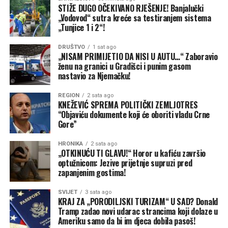
STIŽE DUGO OČEKIVANO RJEŠENJE! Banjalučki
„Vodovod“ sutra kreće sa testiranjem sistema
„Tunjice 1 i 2“!
DRUŠTVO
1 sat ago
„NISAM PRIMIJETIO DA NISI U AUTU…“ Zaboravio
ženu na granici u Gradišci i punim gasom
nastavio za Njemačku!
REGION
2 sata ago
KNEŽEVIĆ SPREMA POLITIČKI ZEMLJOTRES
“Objaviću dokumente koji će oboriti vladu Crne
Gore”
HRONIKA
2 sata ago
„OTKINUĆU TI GLAVU!“ Horor u kafiću završio
optužnicom: Jezive prijetnje supruzi pred
zapanjenim gostima!
SVIJET
3 sata ago
KRAJ ZA „PORODILJSKI TURIZAM“ U SAD? Donald
Tramp zadao novi udarac strancima koji dolaze u
Ameriku samo da bi im djeca dobila pasoš!