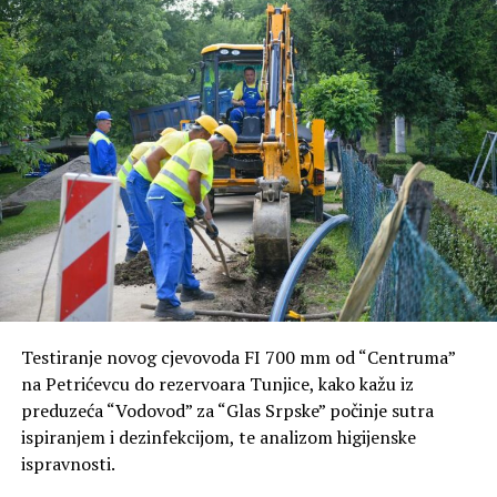
Testiranje novog cjevovoda FI 700 mm od “Centruma”
na Petrićevcu do rezervoara Tunjice, kako kažu iz
preduzeća “Vodovod” za “Glas Srpske” počinje sutra
ispiranjem i dezinfekcijom, te analizom higijenske
ispravnosti.