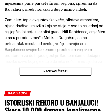
mjesecima pune parkete širom regiona, spremna da
Banjaluci priredi noć kakvu dugo nismo vidjeli.
Zamislite: topla avgustovska veče, blistava atmosfera,
sjajno društvo i muzika koja ne staje – sve to na jednoj od
najljepših lokacija u okolini grada. Hill Residence, smješten
u srcu prirode između Motika i Dragočaja, samo
petnaestak minuta od centra, već je osvojio srca
Banjalučana svojim bazenom i prostranim vanjskim
prostorom za do hiljadu gostiju. Sad tom šarmu dodaje i
muziku uživo koja garantuje da niko neće mirno sjediti za
stolom!
NASTAVI ČITATI
Ovo je veče kada se spajaju luksuz, opuštenost i prava
energija – savršena kombinacija za sve koji žele da avgust
zapamte po dobrom provodu, a ne po vrućini.
BANJALUKA
Rezervišite svoj sto na vrijeme putem broja 065 332-336
ISTORIJSKI REKORD U BANJALUCI!
i osigurajte sebi mjesto na jednoj od najiščekivanijih žurki
Skoro 10.000 domova legalizovano
ovog ljeta.