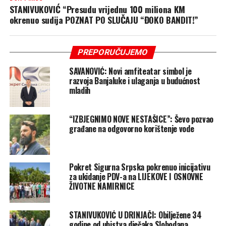
STANIVUKOVIĆ “Presudu vrijednu 100 miliona KM
okrenuo sudija POZNAT PO SLUČAJU “ĐOKO BANDIT!”
PREPORUČUJEMO
SAVANOVIĆ: Novi amfiteatar simbol je
razvoja Banjaluke i ulaganja u budućnost
mladih
“IZBJEGNIMO NOVE NESTAŠICE”: Ševo pozvao
građane na odgovorno korištenje vode
Pokret Sigurna Srpska pokrenuo inicijativu
za ukidanje PDV-a na LIJEKOVE I OSNOVNE
ŽIVOTNE NAMIRNICE
STANIVUKOVIĆ U DRINJAČI: Obilježene 34
godine od ubistva dječaka Slobodana