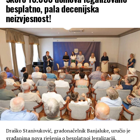
besplatno, pala decenijska
Hill Residence još jednom potvrđuje da zna kako se pravi
neizvjesnost!
nezaboravna zabava – vidimo se 14. avgusta, spremni za
noć koju ćete dugo prepričavati!
Draško Stanivuković, gradonačelnik Banjaluke, uručio je
građanima nova rješenja o besplatnoj legalizaciji.