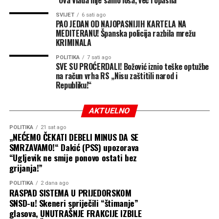
“Ova Vlada nije samo loša, već i opasna”
SVIJET
6 sati ago
PAO JEDAN OD NAJOPASNIJIH KARTELA NA
MEDITERANU! Španska policija razbila mrežu
KRIMINALA
POLITIKA
7 sati ago
SVE SU PROĆERDALI! Božović iznio teške optužbe
na račun vrha RS „Nisu zaštitili narod i
Republiku!“
AKTUELNO
POLITIKA
21 sat ago
„NEĆEMO ČEKATI DEBELI MINUS DA SE
SMRZAVAMO!“ Dakić (PSS) upozorava
“Ugljevik ne smije ponovo ostati bez
grijanja!”
POLITIKA
2 dana ago
RASPAD SISTEMA U PRIJEDORSKOM
SNSD-u! Skeneri spriječili “štimanje”
glasova, UNUTRAŠNJE FRAKCIJE IZBILE