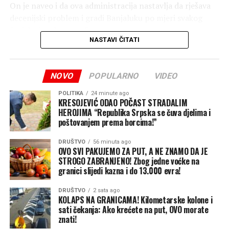
On je naveo i da ova administracija nastavlja da rješava
decenijski problem i gradi Banjaluku po mjeri svakog
čovjeka i svake porodice.
NASTAVI ČITATI
“Jer za nas besplatna legalizacija nije trošak, već
investicija u ljude, u njihove domove i u jaču Banjaluku”,
NOVO
POPULARNO
VIDEO
zaključio je Stanivuković.
Nezavisne
POLITIKA
24 minute ago
KRESOJEVIĆ ODAO POČAST STRADALIM
HEROJIMA “Republika Srpska se čuva djelima i
poštovanjem prema borcima!”
DRUŠTVO
56 minuta ago
OVO SVI PAKUJEMO ZA PUT, A NE ZNAMO DA JE
STROGO ZABRANJENO! Zbog jedne voćke na
granici slijedi kazna i do 13.000 evra!
DRUŠTVO
2 sata ago
KOLAPS NA GRANICAMA! Kilometarske kolone i
sati čekanja: Ako krećete na put, OVO morate
znati!