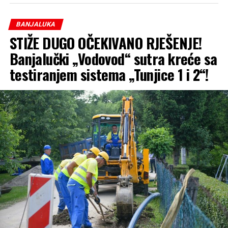
BANJALUKA
STIŽE DUGO OČEKIVANO RJEŠENJE!
Banjalučki „Vodovod“ sutra kreće sa
testiranjem sistema „Tunjice 1 i 2“!