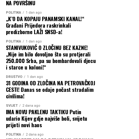
NA POVRŠINU
POLITIKA
1 dan ago
„K’O DA KOPAJU PANAMSKI KANAL!“
Građani Prijedora raskrinkali
predizborne LAŽI SNSD-a!
POLITIKA
1 dan ago
STANIVUKOVIĆ O ZLOČINU BEZ KAZNE!
„Nije im bilo dovoljno što su protjerali
250.000 Srba, pa su bombardovali djecu
i starce u koloni!“
DRUŠTVO
1 dan ago
31 GODINA OD ZLOČINA NA PETROVAČKOJ
CESTI! Danas se odaje počast stradalim
civilima!
SVIJET
2 dana ago
IMA NOVU PAKLENU TAKTIKU Putin
udario Kijev gdje najviše boli, svijetu
prijeti novi haos
POLITIKA
2 dana ago