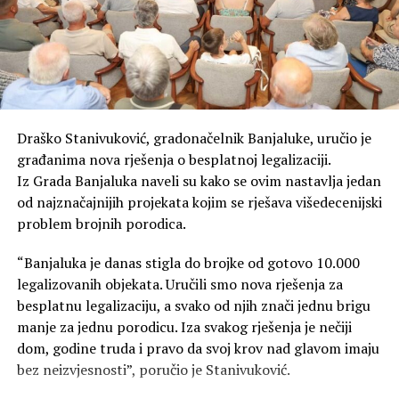
Draško Stanivuković, gradonačelnik Banjaluke, uručio je
građanima nova rješenja o besplatnoj legalizaciji.
Iz Grada Banjaluka naveli su kako se ovim nastavlja jedan
od najznačajnijih projekata kojim se rješava višedecenijski
problem brojnih porodica.
“Banjaluka je danas stigla do brojke od gotovo 10.000
legalizovanih objekata. Uručili smo nova rješenja za
besplatnu legalizaciju, a svako od njih znači jednu brigu
manje za jednu porodicu. Iza svakog rješenja je nečiji
dom, godine truda i pravo da svoj krov nad glavom imaju
bez neizvjesnosti”, poručio je Stanivuković.