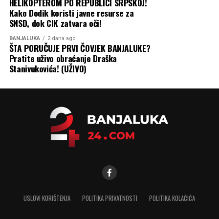
HELIKOPTEROM PO REPUBLICI SRPSKOJ!
Kako Dodik koristi javne resurse za
SNSD, dok CIK zatvara oči!
BANJALUKA
2 dana ago
ŠTA PORUČUJE PRVI ČOVJEK BANJALUKE?
Pratite uživo obraćanje Draška
Stanivukovića! (UŽIVO)
USLOVI KORIŠTENJA
POLITIKA PRIVATNOSTI
POLITIKA KOLAČIĆA