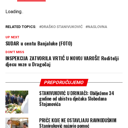
Loading
.
.
.
RELATED TOPICS:
DRAŠKO STANIVUKOVIĆ
NASLOVNA
UP NEXT
SUDAR u centu Banjaluke (FOTO)
DON'T MISS
INSPEKCIJA ZATVORILA VRTIĆ U NOVOJ VAROŠI! Roditelji
djecu voze u Dragočaj
PREPORUČUJEMO
STANIVUKOVIĆ U DRINJAČI: Obilježene 34
godine od ubistva dječaka Slobodana
Stojanovića
PRIČE KOJE NE OSTAVLJAJU RAVNODUŠNIM
Stanivuković najavio pomoć