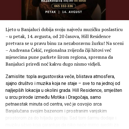
Ljeto u Banjaluci dobija svoju najveću muzičku poslasticu
– u petak, 14. avgusta, od 20 časova, Hill Residence
pretvara se u pravu binu za nezaboravnu žurku! Na sceni
– Andreana Čekić, regionalna zvijezda čiji hitovi već
mjesecima pune parkete širom regiona, spremna da
Banjaluci priredi noć kakvu dugo nismo vidjeli.
Zamislite: topla avgustovska veče, blistava atmosfera,
sjajno društvo i muzika koja ne staje – sve to na jednoj od
najljepših lokacija u okolini grada. Hill Residence, smješten
u srcu prirode između Motika i Dragočaja, samo
petnaestak minuta od centra, već je osvojio srca
Banjalučana svojim bazenom i prostranim vanjskim
prostorom za do hiljadu gostiju. Sad tom šarmu dodaje i
muziku uživo koja garantuje da niko neće mirno sjediti za