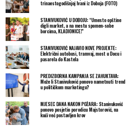
trinaestogodišnjoj Ivani iz Doboja (FOTO)
STANIVUKOVIĆ U DOBOJU: “Umesto opštine
digli market, a na mestu spomen-sobe
borcima, KLADIONICE!”
STANIVUKOVIĆ NAJAVIO NOVE PROJEKTE:
Električni autobusi, tramvaj, most u Docu i
pasarela do Kastela
PREDIZBORNA KAMPANJA SE ZAHUKTAVA:
Može li Stanivuković ponovo nametnuti trend
u političkom marketingu?
MJESEC DANA NAKON POŽARA: Stanivuković
ponovo posjetio porodicu Majstorović, na
kući već postavljen krov