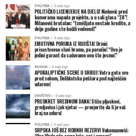
POLITIKA
2 sata ago
POLITIČKO LICEMJERJE NA DJELU! Ninković pred
kamerama napada projekte, a u sali glasa “ZA”!
Milanović brutalan: “Izmišljate nestale kredite, a
dvije godine ste kočili vodovod!”
POLITIKA
3 sata ago
EMOTIVNA PORUKA IZ RUJIŠTA! Drinić
prisustvovao slavi hrama, pa poručio! “Ovo je
jedini garant da sačuvamo ono što jesmo!”
REGION
3 sata ago
APOKALIPTIČNE SCENE U SRBIJI! Vatra guta sve
pred sobom, Deliblatska peščara pod najžešćim
udarom!
DRUŠTVO
4 sata ago
PREOKRET SREDINOM DANA! Stižu pljuskovi,
grmljavina i jak vjetar — provjerite da li je vaš
kraj na udaru!
POLITIKA
5 sati ago
SRPSKA JOŠ BEZ ROBNIH REZERVI Vukomanović: