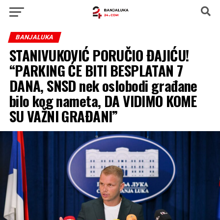
BANJALUKA
STANIVUKOVIĆ PORUČIO ĐAJIĆU!
“PARKING ĆE BITI BESPLATAN 7
DANA, SNSD nek oslobodi građane
bilo kog nameta, DA VIDIMO KOME
SU VAŽNI GRAĐANI”