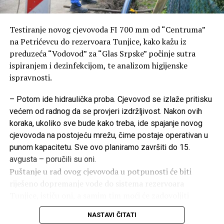
Testiranje novog cjevovoda FI 700 mm od “Centruma”
na Petrićevcu do rezervoara Tunjice, kako kažu iz
preduzeća “Vodovod” za “Glas Srpske” počinje sutra
ispiranjem i dezinfekcijom, te analizom higijenske
ispravnosti.
– Potom ide hidraulička proba. Cjevovod se izlaže pritisku
većem od radnog da se provjeri izdržljivost. Nakon ovih
koraka, ukoliko sve bude kako treba, ide spajanje novog
cjevovoda na postojeću mrežu, čime postaje operativan u
punom kapacitetu. Sve ovo planiramo završiti do 15.
avgusta – poručili su oni.
Puštanje u rad ovog cjevovoda u potpunosti će biti
riješeno dopremanje vode do sistema rezervoara
Tunjice, ističu oni, a samim tim moći će zadovoljiti
potrebe za vodom svih stanovnika sjevernog dijela
NASTAVI ČITATI
Banjaluke.