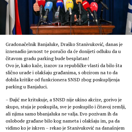
Gradonačelnik Banjaluke, Draško Stanivuković, danas je
iznenadio javnost te poručio da će donijeti odluku da u
čitavom gradu parking bude besplatan!
Ovo je, kako kaže, izazov za republičke vlasti da bilo šta
slično urade i olakšaju građanima, s obzirom na to da
dobila kritike od funkcionera SNSD zbog poskupljenja
parking u Banjaluci.
– Đajić me kritukuje, a SNSD nije ukino akcize, gorivo je
skupo, stuja je poskupila, sve je poskupilo i čitavoj zemlji,
ali njima samo bbanjaluka ne valja. Evo pozivam ih da
oslobode građane bilo kog nameta i olakšaju im, pa da
vidimo ko je iskren – rekao je Stanivuković na današnjem