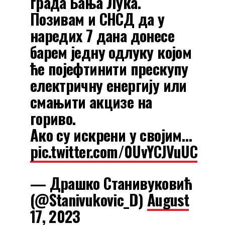
града Бања Лука.
Позивам и СНСД да у
наредих 7 дана донесе
барем једну одлуку којом
ће појефтинити прескупу
електричну енергију или
смањити акцизе на
гориво.
Ако су искрени у својим…
pic.twitter.com/0UvYCJVuUC
— Драшко Станивуковић
(@Stanivukovic_D)
August
17, 2023