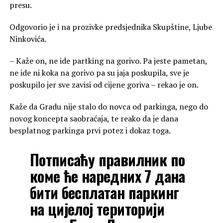
presu.
Odgovorio je i na prozivke predsjednika Skupštine, Ljube
Ninkovića.
– Kaže on, ne ide partking na gorivo. Pa jeste pametan,
ne ide ni koka na gorivo pa su jaja poskupila, sve je
poskupilo jer sve zavisi od cijene goriva – rekao je on.
Kaže da Gradu nije stalo do novca od parkinga, nego do
novog koncepta saobraćaja, te reako da je dana
besplatnog parkinga prvi potez i dokaz toga.
Потписаћу правилник по
коме ће наредних 7 дана
бити бесплатан паркинг
на цијелој територији