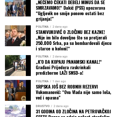
„NEĆEMO ČEKATI DEBELI MINUS DA SE
SMRZAVAMO!“ Dakić (PSS) upozorava
“Ugljevik ne smije ponovo ostati bez
grijanja!”
POLITIKA
2 dana ago
STANIVUKOVIĆ O ZLOČINU BEZ KAZNE!
„Nije im bilo dovoljno što su protjerali
250.000 Srba, pa su bombardovali djecu
i starce u koloni!“
POLITIKA
2 dana ago
„K’O DA KOPAJU PANAMSKI KANAL!“
Građani Prijedora raskrinkali
predizborne LAŽI SNSD-a!
POLITIKA
1 dan ago
SRPSKA JOŠ BEZ ROBNIH REZERVI
Vukomanović: “Ova Vlada nije samo loša,
već i opasna”
DRUŠTVO
2 dana ago
31 GODINA OD ZLOČINA NA PETROVAČKOJ
CESTI! Danas se odaje počast stradalim