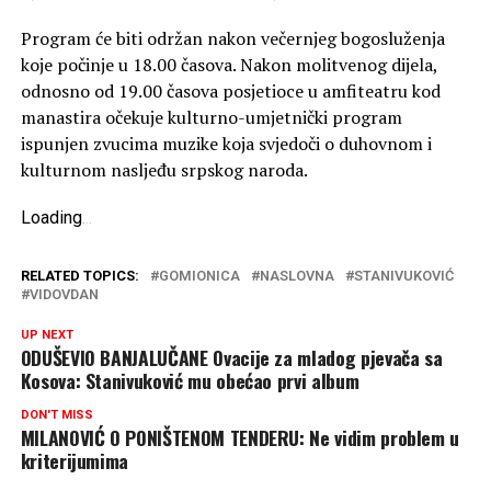
Program će biti održan nakon večernjeg bogosluženja
koje počinje u 18.00 časova. Nakon molitvenog dijela,
odnosno od 19.00 časova posjetioce u amfiteatru kod
manastira očekuje kulturno-umjetnički program
ispunjen zvucima muzike koja svjedoči o duhovnom i
kulturnom nasljeđu srpskog naroda.
Loading
.
.
.
RELATED TOPICS:
GOMIONICA
NASLOVNA
STANIVUKOVIĆ
VIDOVDAN
UP NEXT
ODUŠEVIO BANJALUČANE Ovacije za mladog pjevača sa
Kosova: Stanivuković mu obećao prvi album
DON'T MISS
MILANOVIĆ O PONIŠTENOM TENDERU: Ne vidim problem u
kriterijumima