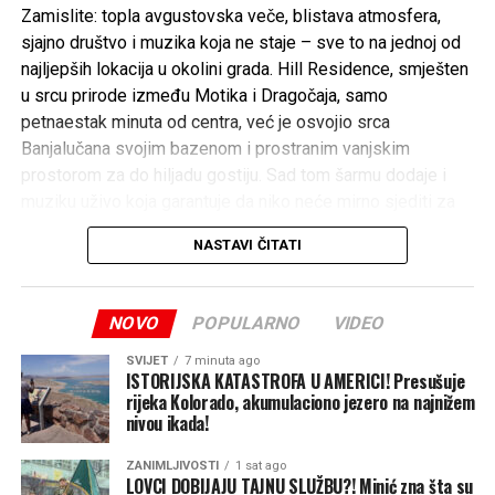
Zamislite: topla avgustovska veče, blistava atmosfera,
sjajno društvo i muzika koja ne staje – sve to na jednoj od
najljepših lokacija u okolini grada. Hill Residence, smješten
u srcu prirode između Motika i Dragočaja, samo
petnaestak minuta od centra, već je osvojio srca
Banjalučana svojim bazenom i prostranim vanjskim
prostorom za do hiljadu gostiju. Sad tom šarmu dodaje i
muziku uživo koja garantuje da niko neće mirno sjediti za
stolom!
NASTAVI ČITATI
Ovo je veče kada se spajaju luksuz, opuštenost i prava
energija – savršena kombinacija za sve koji žele da avgust
zapamte po dobrom provodu, a ne po vrućini.
NOVO
POPULARNO
VIDEO
Rezervišite svoj sto na vrijeme putem broja 065 332-336
SVIJET
7 minuta ago
ISTORIJSKA KATASTROFA U AMERICI! Presušuje
i osigurajte sebi mjesto na jednoj od najiščekivanijih žurki
rijeka Kolorado, akumulaciono jezero na najnižem
ovog ljeta.
nivou ikada!
Hill Residence još jednom potvrđuje da zna kako se pravi
ZANIMLJIVOSTI
1 sat ago
nezaboravna zabava – vidimo se 14. avgusta, spremni za
LOVCI DOBIJAJU TAJNU SLUŽBU?! Minić zna šta su