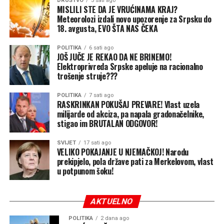
DRUŠTVO
5 sati ago
MISLILI STE DA JE VRUĆINAMA KRAJ?
Meteorolozi izdali novo upozorenje za Srpsku do
18. avgusta, EVO ŠTA NAS ČEKA
POLITIKA
6 sati ago
JOŠ JUČE JE REKAO DA NE BRINEMO!
Elektroprivreda Srpske apeluje na racionalno
trošenje struje???
POLITIKA
7 sati ago
RASKRINKAN POKUŠAJ PREVARE! Vlast uzela
milijarde od akciza, pa napala gradonačelnike,
stigao im BRUTALAN ODGOVOR!
SVIJET
17 sati ago
VELIKO POKAJANJE U NJEMAČKOJ! Narodu
prekipjelo, pola države pati za Merkelovom, vlast
u potpunom šoku!
AKTUELNO
POLITIKA
2 dana ago