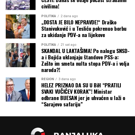
civilima!
POLITIKA
2 dana ago
„DOSTA JE BILO NEPRAVDE!“ Draško
Stanivuković i u Tesliću pokrenuo borbu
za ukidanje PDV-a na lijekove
POLITIKA
21 sat ago
SKANDAL U LAKTAŠIMA! Po nalogu SNSD-
a i Bojića uklanjaju štandove PSS-a:
Zašto im smeta nulta stopa PDV-a i volja
naroda?!
REGION
3 dana ago
HELEZ PRIZNAO DA SU U BiH “PRATILI
SVAKI VUČIĆEV KORAK”! Ministar
odbrane BIJESAN jer je uhvaćen u laži o
“Sarajevo safariju”