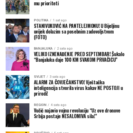
mu prioriteti
noć koju ćete dugo prepričavati!
POLITIKA
1 sat ago
STANIVUKOVIĆ NA PANTELEJMONU! U Bijeljinu
uvijek dolazim sa posebnim zadovoljstvom
(FOTO)
BANJALUKA
2 sata ago
VELIKO IZNENAĐENJE PRED SEPTEMBAR! Šukalo
“Banjaluka daje 100 KM SVAKOM PRVAČIĆU”
SVIJET
3 sata ago
ALARM ZA ČOVJEČANSTVO! Vještačka
inteligencija stvorila virus kakav NE POSTOJI u
prirodi!
REGION
4 sata ago
Vučić najavio vojnu revoluciju “Uz ove dronove
Srbija postaje NESALOMIVA sila!”