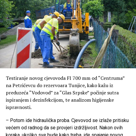
podržaćemo porodice školskim priborom i novčano za
prvačiće, zatim dodjeljujemo stipendije učenicima i
studentima, a kroz ovakve događaje nastojimo da
budemo još bliži našim porodicama – poručila je Šukalo.
Dodala je da će tokom ljeta biti organizovano još
sadržaja na gradskim šetalištima i u parkovima.
-Želimo da svim sugrađanima koji ljeto provode u
Banjaluci ponudimo kvalitetne i besplatne sadržaje. U
narednom periodu biće organizovano još nekoliko
Testiranje novog cjevovoda FI 700 mm od “Centruma”
ovakvih druženja, koja će biti uvod u našu tradicionalnu
na Petrićevcu do rezervoara Tunjice, kako kažu iz
manifestaciju „Veliki početak“, kojom zajedno pružamo
preduzeća “Vodovod” za “Glas Srpske” počinje sutra
podršku porodicama i učenicima pred početak nove
ispiranjem i dezinfekcijom, te analizom higijenske
školske godine – rekla je Šukalo.
ispravnosti.
Govoreći o novim mjerama podrške, Šukalo je istakla da
– Potom ide hidraulička proba. Cjevovod se izlaže pritisku
će Grad obezbijediti besplatnu aplikaciju za roditelje koja
većem od radnog da se provjeri izdržljivost. Nakon ovih
će pomoći u bezbjednijem korištenju društvenih mreža i
koraka, ukoliko sve bude kako treba, ide spajanje novog