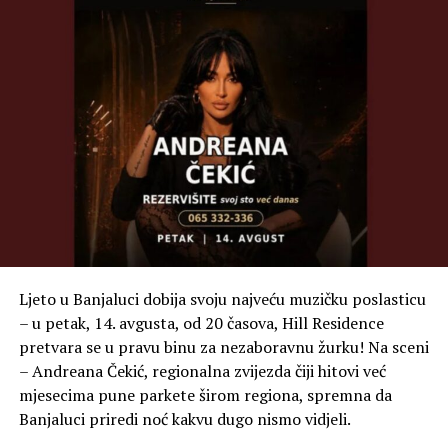
Dodala je da će sve potrebne informacije i dokumentacija
biti sutra objavljeni na zvaničnoj internet stranici Grada.
-Posebno sam ponosna na činjenicu da će svi roditelji
prvačića koji rade u Gradskoj upravi 1. septembra imati
plaćen slobodan dan kako bi na taj svečani dan, kada se
otvara novo poglavlje i u životu njihovog djeteta, ali i
samih roditelja, bili uz svoje dijete. Pozivamo i sve druge
poslodavce da nam se u ovoj mjeri pridruže – navela je
Basara.
Ljeto u Banjaluci dobija svoju najveću muzičku poslasticu
– u petak, 14. avgusta, od 20 časova, Hill Residence
pretvara se u pravu binu za nezaboravnu žurku! Na sceni
– Andreana Čekić, regionalna zvijezda čiji hitovi već
mjesecima pune parkete širom regiona, spremna da
Banjaluci priredi noć kakvu dugo nismo vidjeli.