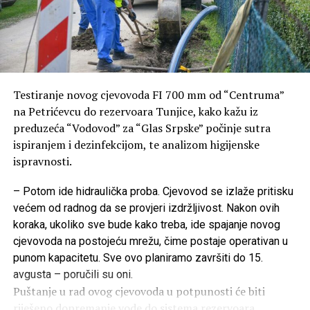
Testiranje novog cjevovoda FI 700 mm od “Centruma”
na Petrićevcu do rezervoara Tunjice, kako kažu iz
preduzeća “Vodovod” za “Glas Srpske” počinje sutra
ispiranjem i dezinfekcijom, te analizom higijenske
ispravnosti.
– Potom ide hidraulička proba. Cjevovod se izlaže pritisku
većem od radnog da se provjeri izdržljivost. Nakon ovih
koraka, ukoliko sve bude kako treba, ide spajanje novog
cjevovoda na postojeću mrežu, čime postaje operativan u
punom kapacitetu. Sve ovo planiramo završiti do 15.
avgusta – poručili su oni.
Puštanje u rad ovog cjevovoda u potpunosti će biti
riješeno dopremanje vode do sistema rezervoara