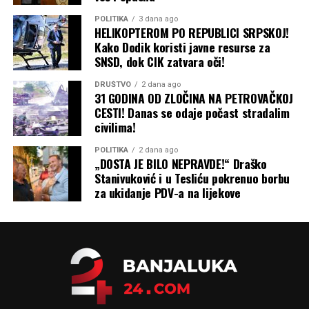
POLITIKA
3 dana ago
HELIKOPTEROM PO REPUBLICI SRPSKOJ!
Kako Dodik koristi javne resurse za
SNSD, dok CIK zatvara oči!
DRUŠTVO
2 dana ago
31 GODINA OD ZLOČINA NA PETROVAČKOJ
CESTI! Danas se odaje počast stradalim
civilima!
POLITIKA
2 dana ago
„DOSTA JE BILO NEPRAVDE!“ Draško
Stanivuković i u Tesliću pokrenuo borbu
za ukidanje PDV-a na lijekove