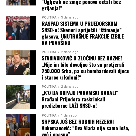
“Ugljevik ne smije ponovo ostati bez
grijanja!”
POLITIKA
3 dana ago
RASPAD SISTEMA U PRIJEDORSKOM
SNSD-u! Skeneri spriječili “štimanje”
glasova, UNUTRAŠNJE FRAKCIJE IZBILE
NA POVRŠINU
POLITIKA
2 dana ago
STANIVUKOVIĆ O ZLOČINU BEZ KAZNE!
„Nije im bilo dovoljno što su protjerali
250.000 Srba, pa su bombardovali djecu
i starce u koloni!“
POLITIKA
2 dana ago
„K’O DA KOPAJU PANAMSKI KANAL!“
Građani Prijedora raskrinkali
predizborne LAŽI SNSD-a!
POLITIKA
1 dan ago
SRPSKA JOŠ BEZ ROBNIH REZERVI
Vukomanović: “Ova Vlada nije samo loša,
već i opasna”