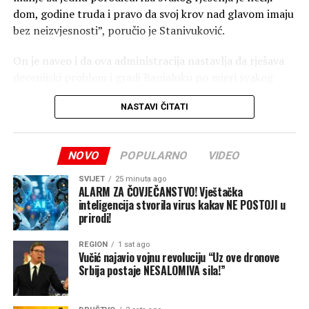
dom, godine truda i pravo da svoj krov nad glavom imaju
bez neizvjesnosti”, poručio je Stanivuković.
On je naveo i da ova administracija nastavlja da rješava
decenijski problem i gradi Banjaluku po mjeri svakog
čovjeka i svake porodice.
NASTAVI ČITATI
“Jer za nas besplatna legalizacija nije trošak, već
investicija u ljude, u njihove domove i u jaču Banjaluku”,
NOVO
POPULARNO
VIDEO
zaključio je Stanivuković.
Nezavisne
SVIJET
25 minuta ago
ALARM ZA ČOVJEČANSTVO! Vještačka
inteligencija stvorila virus kakav NE POSTOJI u
prirodi!
REGION
1 sat ago
Vučić najavio vojnu revoluciju “Uz ove dronove
Srbija postaje NESALOMIVA sila!”