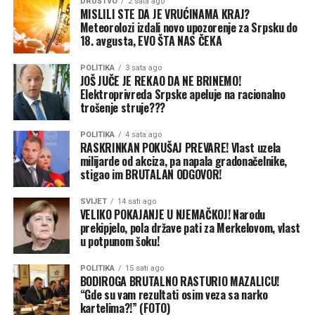
DRUŠTVO
2 sata ago
MISLILI STE DA JE VRUĆINAMA KRAJ?
Meteorolozi izdali novo upozorenje za Srpsku do
18. avgusta, EVO ŠTA NAS ČEKA
POLITIKA
3 sata ago
JOŠ JUČE JE REKAO DA NE BRINEMO!
Elektroprivreda Srpske apeluje na racionalno
trošenje struje???
POLITIKA
4 sata ago
RASKRINKAN POKUŠAJ PREVARE! Vlast uzela
milijarde od akciza, pa napala gradonačelnike,
stigao im BRUTALAN ODGOVOR!
SVIJET
14 sati ago
VELIKO POKAJANJE U NJEMAČKOJ! Narodu
prekipjelo, pola države pati za Merkelovom, vlast
u potpunom šoku!
POLITIKA
15 sati ago
BODIROGA BRUTALNO RASTURIO MAZALICU!
“Gde su vam rezultati osim veza sa narko
kartelima?!” (FOTO)