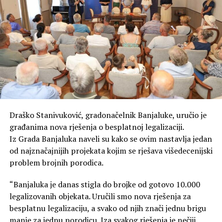
Draško Stanivuković, gradonačelnik Banjaluke, uručio je
građanima nova rješenja o besplatnoj legalizaciji.
Iz Grada Banjaluka naveli su kako se ovim nastavlja jedan
od najznačajnijih projekata kojim se rješava višedecenijski
problem brojnih porodica.
“Banjaluka je danas stigla do brojke od gotovo 10.000
legalizovanih objekata. Uručili smo nova rješenja za
besplatnu legalizaciju, a svako od njih znači jednu brigu
manje za jednu porodicu. Iza svakog rješenja je nečiji