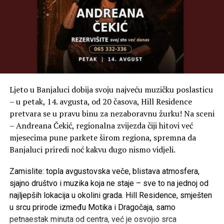
Ljeto u Banjaluci dobija svoju najveću muzičku poslasticu
– u petak, 14. avgusta, od 20 časova, Hill Residence
pretvara se u pravu binu za nezaboravnu žurku! Na sceni
– Andreana Čekić, regionalna zvijezda čiji hitovi već
mjesecima pune parkete širom regiona, spremna da
Banjaluci priredi noć kakvu dugo nismo vidjeli.
Zamislite: topla avgustovska veče, blistava atmosfera,
sjajno društvo i muzika koja ne staje – sve to na jednoj od
najljepših lokacija u okolini grada. Hill Residence, smješten
u srcu prirode između Motika i Dragočaja, samo
petnaestak minuta od centra, već je osvojio srca