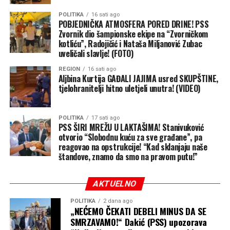
POLITIKA
16 sati ago
POBJEDNIČKA ATMOSFERA PORED DRINE! PSS
Zvornik dio šampionske ekipe na “Zvorničkom
kotliću”, Radojičić i Nataša Miljanović Zubac
uveličali slavlje! (FOTO)
REGION
16 sati ago
Aljbina Kurtija GAĐALI JAJIMA usred SKUPŠTINE,
tjelohranitelji hitno uletjeli unutra! (VIDEO)
POLITIKA
17 sati ago
PSS ŠIRI MREŽU U LAKTAŠIMA! Stanivuković
otvorio “Slobodnu kuću za sve građane”, pa
reagovao na opstrukcije! “Kad sklanjaju naše
štandove, znamo da smo na pravom putu!”
AKTUELNO
POLITIKA
2 dana ago
„NEĆEMO ČEKATI DEBELI MINUS DA SE
SMRZAVAMO!“ Dakić (PSS) upozorava