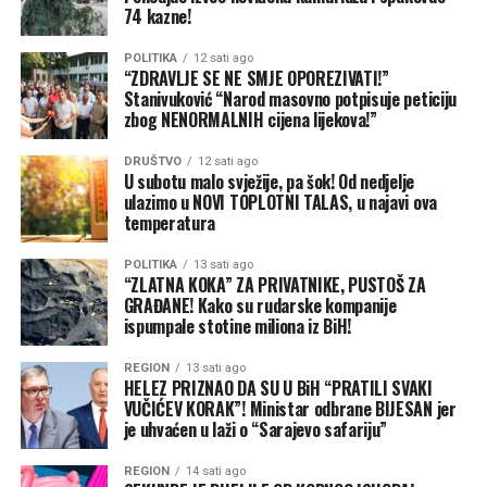
74 kazne!
POLITIKA
12 sati ago
“ZDRAVLJE SE NE SMJE OPOREZIVATI!”
Stanivuković “Narod masovno potpisuje peticiju
zbog NENORMALNIH cijena lijekova!”
DRUŠTVO
12 sati ago
U subotu malo svježije, pa šok! Od nedjelje
ulazimo u NOVI TOPLOTNI TALAS, u najavi ova
temperatura
POLITIKA
13 sati ago
“ZLATNA KOKA” ZA PRIVATNIKE, PUSTOŠ ZA
GRAĐANE! Kako su rudarske kompanije
ispumpale stotine miliona iz BiH!
REGION
13 sati ago
HELEZ PRIZNAO DA SU U BiH “PRATILI SVAKI
VUČIĆEV KORAK”! Ministar odbrane BIJESAN jer
je uhvaćen u laži o “Sarajevo safariju”
REGION
14 sati ago