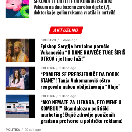
SEKUNDE JE DIJELILE OD KOBNOG ISHODA!
Vakuum na dnu bazena zarobio dijete (7),
doktorka je golim rukama vratila iz mrtvih!
AKTUELNO
DRUŠTVO
3 dana ago
Episkop Sergije brutalno poručio
Vukanoviću “U DANE NAJVEĆE TUGE ŠIRIŠ
OTROV i jeftine laži!”
POLITIKA
2 dana ago
“POMJERI SE PREDSJEDNIČE DA DODIK
STANE”! Tanja Vukomanović oštro
reagovala nakon obilježavanja “Oluje”
POLITIKA
2 dana ago
“AKO NEMATE ZA LJEKARA, ETO MENE U
KOMBIJU!” Skandalozan politički
marketing! Đajić zdravlje poniženih
građana pretvorio u političku reklamu!
POLITIKA
20 sati ago