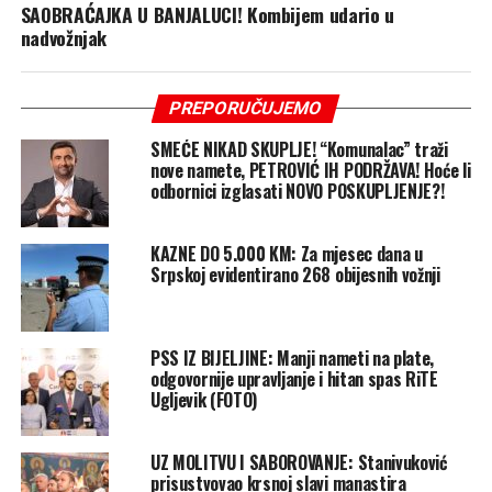
SAOBRAĆAJKA U BANJALUCI! Kombijem udario u
nadvožnjak
PREPORUČUJEMO
SMEĆE NIKAD SKUPLJE! “Komunalac” traži
nove namete, PETROVIĆ IH PODRŽAVA! Hoće li
odbornici izglasati NOVO POSKUPLJENJE?!
KAZNE DO 5.000 KM: Za mjesec dana u
Srpskoj evidentirano 268 obijesnih vožnji
PSS IZ BIJELJINE: Manji nameti na plate,
odgovornije upravljanje i hitan spas RiTE
Ugljevik (FOTO)
UZ MOLITVU I SABOROVANJE: Stanivuković
prisustvovao krsnoj slavi manastira