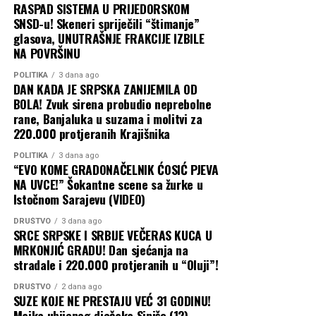
RASPAD SISTEMA U PRIJEDORSKOM
SNSD-u! Skeneri spriječili “štimanje”
glasova, UNUTRAŠNJE FRAKCIJE IZBILE
NA POVRŠINU
POLITIKA
3 dana ago
DAN KADA JE SRPSKA ZANIJEMILA OD
BOLA! Zvuk sirena probudio neprebolne
rane, Banjaluka u suzama i molitvi za
220.000 protjeranih Krajišnika
POLITIKA
3 dana ago
“EVO KOME GRADONAČELNIK ĆOSIĆ PJEVA
NA UVCE!” Šokantne scene sa žurke u
Istočnom Sarajevu (VIDEO)
DRUŠTVO
3 dana ago
SRCE SRPSKE I SRBIJE VEČERAS KUCA U
MRKONJIĆ GRADU! Dan sjećanja na
stradale i 220.000 protjeranih u “Oluji”!
DRUŠTVO
2 dana ago
SUZE KOJE NE PRESTAJU VEĆ 31 GODINU!
Majka ubijenog dječaka Siniše (12)