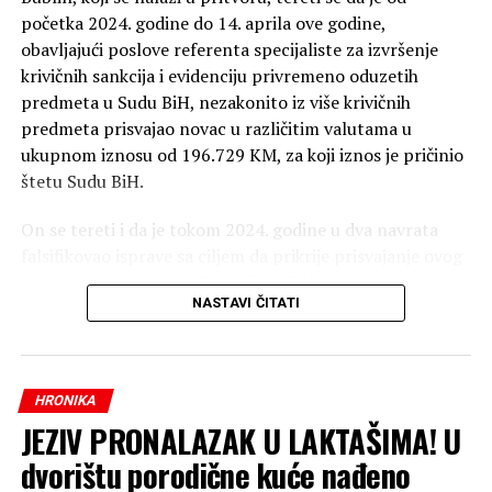
početka 2024. godine do 14. aprila ove godine,
obavljajući poslove referenta specijaliste za izvršenje
krivičnih sankcija i evidenciju privremeno oduzetih
predmeta u Sudu BiH, nezakonito iz više krivičnih
predmeta prisvajao novac u različitim valutama u
ukupnom iznosu od 196.729 KM, za koji iznos je pričinio
štetu Sudu BiH.
On se tereti i da je tokom 2024. godine u dva navrata
falsifikovao isprave sa ciljem da prikrije prisvajanje ovog
novca, saopšteno je iz Tužilaštva BiH.
NASTAVI ČITATI
Optuženi se tereti da je počinio krivično djelo pronevjera
u službi, te krivično djelo falsifikovanje isprave.
HRONIKA
JEZIV PRONALAZAK U LAKTAŠIMA! U
dvorištu porodične kuće nađeno