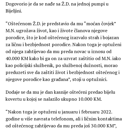
Dogovorio je da se nađe sa Ž.D. na jednoj pumpi u
Bijeljini.
“Oštećenom Ž.D. je predstavio da mu “moćan čovjek”
M.N. ugrožava život, kao i živote članova njegove
porodice, što je kod oštećenog izazvalo strah i bojazan
za ličnu i bezbjednost porodice. Nakon toga je optuženi
od njega zahtijevao da mu preda novac u iznosu od
40.000 КM kako bi ga on za uzvrat zaštitio od M.N. iako
kao policijski službenik, po službenoj dužnosti, morao
preduzeti sve da zaštiti život i bezbjednost oštećenog i
njegove porodice kao građana”, stoji u optužnici.
Dodaje se da mu je dan kasnije oštećeni predao bijelu
kovertu u kojoj se nalazilo ukupno 10.000 КM.
“Nakon toga je optuženi u januaru i februaru 2022.
godine u više navrata telefonom, ali i ličnim kontaktima
od oštećenog zahtijevao da mu preda još 30.000 КM”,