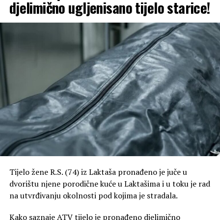
djelimično ugljenisano tijelo starice!
Tijelo žene R.S. (74) iz Laktaša pronađeno je juče u
dvorištu njene porodične kuće u Laktašima i u toku je rad
na utvrđivanju okolnosti pod kojima je stradala.
Kako saznaje ATV tijelo je pronađeno djelimično