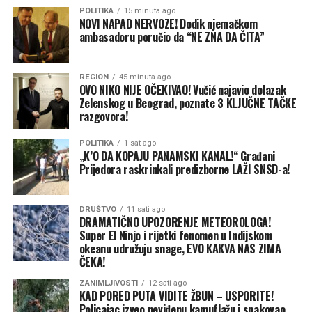
POLITIKA
15 minuta ago
Podsjećamo, iz Vatrogasno-spasilačke brigade saopštili
NOVI NAPAD NERVOZE! Dodik njemačkom
su ranije da je požar gasilo 14 vatrogasaca sa četiri
ambasadoru poručio da “NE ZNA DA ČITA”
vozila.
REGION
45 minuta ago
Pored toga, vatrogasci su gasili i požar koji je zahvatio
OVO NIKO NIJE OČEKIVAO! Vučić najavio dolazak
smeće i nisko rastinje u Kolima, kao i požar u šumi u
Zelenskog u Beograd, poznate 3 KLJUČNE TAČKE
razgovora!
Mišinom Hanu.
POLITIKA
1 sat ago
Takođe, imali su i tehničku intervenciju zbog prevrtanja
„K’O DA KOPAJU PANAMSKI KANAL!“ Građani
traktora na Stričićima, prenose Nezavisne.
Prijedora raskrinkali predizborne LAŽI SNSD-a!
DRUŠTVO
11 sati ago
DRAMATIČNO UPOZORENJE METEOROLOGA!
Super El Ninjo i rijetki fenomen u Indijskom
okeanu udružuju snage, EVO KAKVA NAS ZIMA
ČEKA!
ZANIMLJIVOSTI
12 sati ago
KAD PORED PUTA VIDITE ŽBUN – USPORITE!
Policajac izveo neviđenu kamuflažu i spakovao