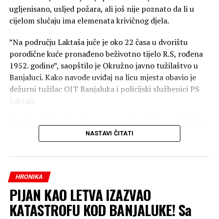
ugljenisano, usljed požara, ali još nije poznato da li u
cijelom slučaju ima elemenata krivičnog djela.
”Na području Laktaša juče je oko 22 časa u dvorištu
porodične kuće pronađeno beživotno tijelo R.S, rođena
1952. godine”, saopštilo je Okružno javno tužilaštvo u
Banjaluci. Kako navode uviđaj na licu mjesta obavio je
dežurni tužilac OJT Banjaluka i policijski službenici PS
Laktaši.
”Radi utvrđivanja tačnog vremena i uzroka smrti tužilac
je naložio da se izvrši obdukcija beživotnog tijela koja će
NASTAVI ČITATI
biti obavljena u Zavodu za sudsku medicinu Republike
Srpske, a naloženo je i preduzimanje mjera i radnji radi
utvrđivanja svih okolnosti događaja”, navode u
HRONIKA
tužilaštvu.
PIJAN KAO LETVA IZAZVAO
KATASTROFU KOD BANJALUKE! Sa