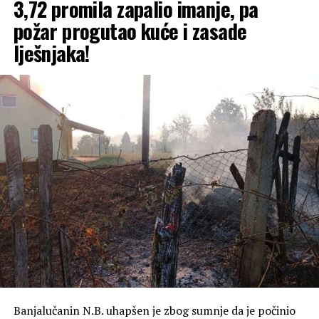
3,72 promila zapalio imanje, pa
požar progutao kuće i zasade
lješnjaka!
Banjalučanin N.B. uhapšen je zbog sumnje da je počinio