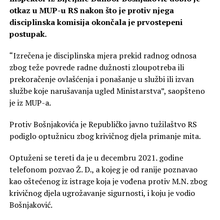
otkaz u MUP-u RS nakon što je protiv njega
disciplinska komisija okončala je prvostepeni
postupak.
“Izrečena je disciplinska mjera prekid radnog odnosa
zbog teže povrede radne dužnosti zloupotreba ili
prekoračenje ovlašćenja i ponašanje u službi ili izvan
službe koje narušavanja ugled Ministarstva”, saopšteno
je iz MUP-a.
Protiv Bošnjakovića je Republičko javno tužilaštvo RS
podiglo optužnicu zbog krivičnog djela primanje mita.
Optuženi se tereti da je u decembru 2021. godine
telefonom pozvao Ž. D., a kojeg je od ranije poznavao
kao oštećenog iz istrage koja je vođena protiv M.N. zbog
krivičnog djela ugrožavanje sigurnosti, i koju je vodio
Bošnjaković.