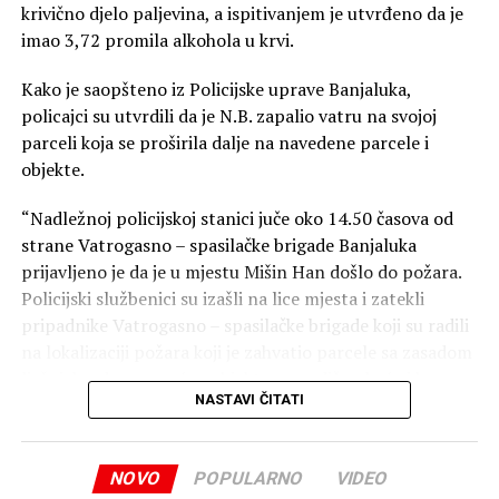
krivično djelo paljevina, a ispitivanjem je utvrđeno da je
imao 3,72 promila alkohola u krvi.
Kako je saopšteno iz Policijske uprave Banjaluka,
policajci su utvrdili da je N.B. zapalio vatru na svojoj
parceli koja se proširila dalje na navedene parcele i
objekte.
“Nadležnoj policijskoj stanici juče oko 14.50 časova od
strane Vatrogasno – spasilačke brigade Banjaluka
prijavljeno je da je u mjestu Mišin Han došlo do požara.
Policijski službenici su izašli na lice mjesta i zatekli
pripadnike Vatrogasno – spasilačke brigade koji su radili
na lokalizaciji požara koji je zahvatio parcele sa zasadom
lješnjaka, dva pomoćna objekta, porodičnu kuću i krov
NASTAVI ČITATI
druge porodične kuće”, naveli su oni.
Kako su dodali, o svemu je obaviješten dežurni tužilac
NOVO
POPULARNO
VIDEO
Okružnog javnog tužilaštva Banjaluka.