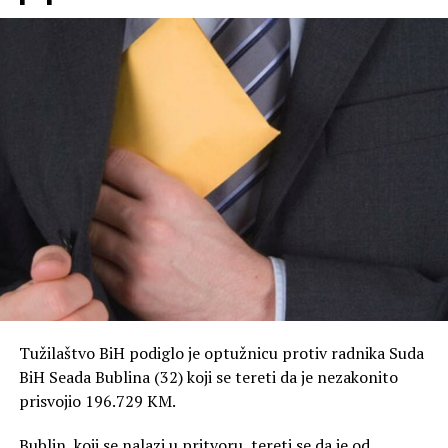
Tužilaštvo BiH podiglo je optužnicu protiv radnika Suda
BiH Seada Bublina (32) koji se tereti da je nezakonito
prisvojio 196.729 KM.
Bublin, koji se nalazi u pritvoru, tereti se da je od