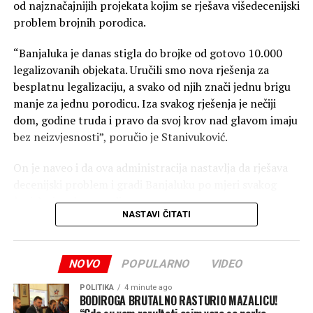
od najznačajnijih projekata kojim se rješava višedecenijski
problem brojnih porodica.
“Banjaluka je danas stigla do brojke od gotovo 10.000
legalizovanih objekata. Uručili smo nova rješenja za
besplatnu legalizaciju, a svako od njih znači jednu brigu
manje za jednu porodicu. Iza svakog rješenja je nečiji
dom, godine truda i pravo da svoj krov nad glavom imaju
bez neizvjesnosti”, poručio je Stanivuković.
On je naveo i da ova administracija nastavlja da rješava
decenijski problem i gradi Banjaluku po mjeri svakog
čovjeka i svake porodice.
NASTAVI ČITATI
“Jer za nas besplatna legalizacija nije trošak, već
investicija u ljude, u njihove domove i u jaču Banjaluku”,
NOVO
POPULARNO
VIDEO
zaključio je Stanivuković.
Nezavisne
POLITIKA
4 minute ago
BODIROGA BRUTALNO RASTURIO MAZALICU!