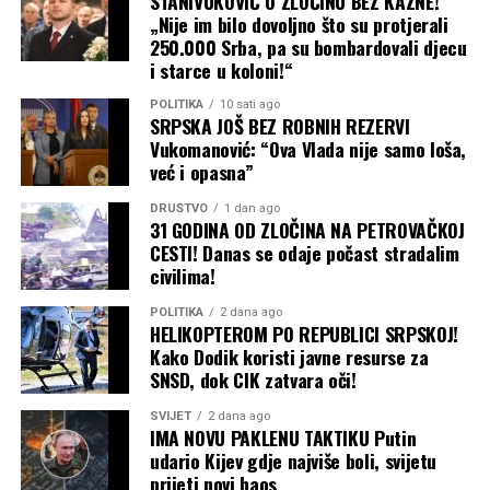
STANIVUKOVIĆ O ZLOČINU BEZ KAZNE!
„Nije im bilo dovoljno što su protjerali
250.000 Srba, pa su bombardovali djecu
i starce u koloni!“
POLITIKA
10 sati ago
SRPSKA JOŠ BEZ ROBNIH REZERVI
Vukomanović: “Ova Vlada nije samo loša,
već i opasna”
DRUŠTVO
1 dan ago
31 GODINA OD ZLOČINA NA PETROVAČKOJ
CESTI! Danas se odaje počast stradalim
civilima!
POLITIKA
2 dana ago
HELIKOPTEROM PO REPUBLICI SRPSKOJ!
Kako Dodik koristi javne resurse za
SNSD, dok CIK zatvara oči!
SVIJET
2 dana ago
IMA NOVU PAKLENU TAKTIKU Putin
udario Kijev gdje najviše boli, svijetu
prijeti novi haos