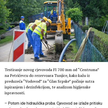
Testiranje novog cjevovoda FI 700 mm od “Centruma”
na Petrićevcu do rezervoara Tunjice, kako kažu iz
preduzeća “Vodovod” za “Glas Srpske” počinje sutra
ispiranjem i dezinfekcijom, te analizom higijenske
ispravnosti.
– Potom ide hidraulička proba. Cjevovod se izlaže pritisku