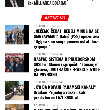
čak MILIJARDA DOLARA!
AKTUELNO
POLITIKA
1 dan ago
„NEĆEMO ČEKATI DEBELI MINUS DA SE
SMRZAVAMO!“ Dakić (PSS) upozorava
“Ugljevik ne smije ponovo ostati bez
grijanja!”
POLITIKA
2 dana ago
RASPAD SISTEMA U PRIJEDORSKOM
SNSD-u! Skeneri spriječili “štimanje”
glasova, UNUTRAŠNJE FRAKCIJE IZBILE
NA POVRŠINU
POLITIKA
2 dana ago
„K’O DA KOPAJU PANAMSKI KANAL!“
Građani Prijedora raskrinkali
predizborne LAŽI SNSD-a!
POLITIKA
1 dan ago