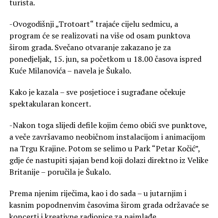
turista.
-Ovogodišnji „Trotoart“ trajaće cijelu sedmicu, a
program će se realizovati na više od osam punktova
širom grada. Svečano otvaranje zakazano je za
ponedjeljak, 15. jun, sa početkom u 18.00 časova ispred
Kuće Milanovića – navela je Šukalo.
Kako je kazala – sve posjetioce i sugrađane očekuje
spektakularan koncert.
-Nakon toga slijedi defile kojim ćemo obići sve punktove,
a veče završavamo neobičnom instalacijom i animacijom
na Trgu Krajine. Potom se selimo u Park “Petar Kočić”,
gdje će nastupiti sjajan bend koji dolazi direktno iz Velike
Britanije – poručila je Šukalo.
Prema njenim riječima, kao i do sada – u jutarnjim i
kasnim popodnenvim časovima širom grada održavaće se
koncerti i kreativne radionice za najmlađe.