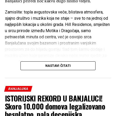
Banjaluci priredi noć kakvu dugo nismo vidjeli.
Zamislite: topla avgustovska veče, blistava atmosfera,
sjajno društvo i muzika koja ne staje – sve to na jednoj od
najljepših lokacija u okolini grada. Hill Residence, smješten
u srcu prirode između Motika i Dragočaja, samo
petnaestak minuta od centra, već je osvojio srca
Banjalučana svojim bazenom i prostranim vanjskim
prostorom za do hiljadu gostiju. Sad tom šarmu dodaje i
muziku uživo koja garantuje da niko neće mirno sjediti za
stolom!
NASTAVI ČITATI
Ovo je veče kada se spajaju luksuz, opuštenost i prava
energija – savršena kombinacija za sve koji žele da avgust
zapamte po dobrom provodu, a ne po vrućini.
BANJALUKA
Rezervišite svoj sto na vrijeme putem broja 065 332-336
ISTORIJSKI REKORD U BANJALUCI!
i osigurajte sebi mjesto na jednoj od najiščekivanijih žurki
Skoro 10.000 domova legalizovano
ovog ljeta.
besplatno, pala decenijska
Hill Residence još jednom potvrđuje da zna kako se pravi