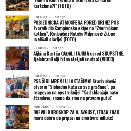
“Gde su vam rezultati osim veza sa narko
kartelima?!” (FOTO)
POLITIKA
1 sat ago
POBJEDNIČKA ATMOSFERA PORED DRINE! PSS
Zvornik dio šampionske ekipe na “Zvorničkom
kotliću”, Radojičić i Nataša Miljanović Zubac
uveličali slavlje! (FOTO)
REGION
1 sat ago
Aljbina Kurtija GAĐALI JAJIMA usred SKUPŠTINE,
tjelohranitelji hitno uletjeli unutra! (VIDEO)
POLITIKA
1 sat ago
PSS ŠIRI MREŽU U LAKTAŠIMA! Stanivuković
otvorio “Slobodnu kuću za sve građane”, pa
reagovao na opstrukcije! “Kad sklanjaju naše
štandove, znamo da smo na pravom putu!”
HOROSKOP
2 sata ago
DNEVNI HOROSKOP ZA 9. AVGUST, JEDAN ZNAK
mora dobro da pripazi na emotivne odluke!