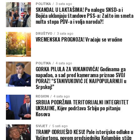
POLITIKA
3 sata ago
SKANDAL U LAKTAŠIMA! Po nalogu SNSD-a i
Bojića uklanjaju štandove PSS-a: Zašto im smeta
nulta stopa PDV-a i volja naroda?!
DRUŠTVO
3 sata ago
VREMENSKA PROGNOZA! Vraćaju se vrućine
POLITIKA
4 sata ago
GORKA PILULA ZA VUKANOVIĆA! Godinama ga
napadao, a sad pred kamerama priznao SVOJ
PORAZ! “STANIVUKOVIĆ JE NAJPOPULARNIJI u
Srpskoj!”
REGION
4 sata ago
SRBIJA PODRŽAVA TERITORIJALNI INTEGRITET
UKRAJINE, Kijev podržava Srbiju po pitanju
Kosova
SVIJET
5 sati ago
TRAMP ODRIJEŠIO KESU! Pale istorijske odluke u
Vašingtonu, novom predsjedniku Kolumbije stiže