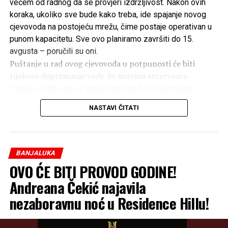
većem od radnog da se provjeri izdržljivost. Nakon ovih
koraka, ukoliko sve bude kako treba, ide spajanje novog
cjevovoda na postojeću mrežu, čime postaje operativan u
punom kapacitetu. Sve ovo planiramo završiti do 15.
avgusta – poručili su oni.
Puštanje u rad ovog cjevovoda u potpunosti će biti
riješeno dopremanje vode do sistema rezervoara
Tunjice, ističu oni, a samim tim moći će zadovoljiti
potrebe za vodom svih stanovnika sjevernog dijela
NASTAVI ČITATI
Banjaluke.
– Indirektno, neće biti potrebe za noćnim redukcijama u
naseljima do Trna, neće biti kolebanja pritiska, pa će se
BANJALUKA
stabilizovati i situacija na tom području, naročito u
OVO ĆE BITI PROVOD GODINE!
Jablanu – dodali su iz “Vodovoda”.
Andreana Čekić najavila
nezaboravnu noć u Residence Hillu!