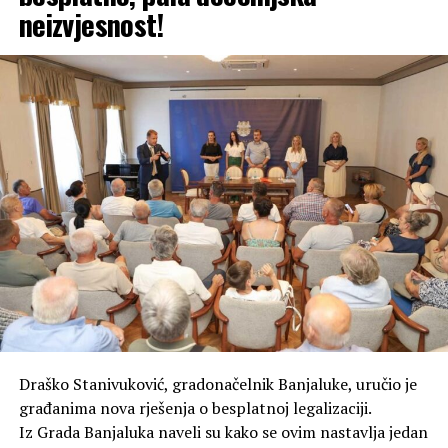
neizvjesnost!
nezaboravna zabava – vidimo se 14. avgusta, spremni za
noć koju ćete dugo prepričavati!
Draško Stanivuković, gradonačelnik Banjaluke, uručio je
građanima nova rješenja o besplatnoj legalizaciji.
Iz Grada Banjaluka naveli su kako se ovim nastavlja jedan