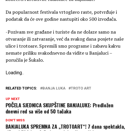
Da popularnost festivala vrtoglavo raste, potvrđuje i
podatak da će ove godine nastupiti oko 500 izvođača.
-Pozivam sve građane i turiste da ne dolaze samo na
otvaranje ili zatvaranje, već da svakog dana posjete naše
ulice i trotoare. Spremili smo programe i zabavu kakvu
nemate priliku svakodnevno da vidite u Banjaluci –
poručila je Šukalo.
Loading
.
.
.
RELATED TOPICS:
BANJA LUKA
TROTO ART
UP NEXT
POČELA SJEDNICA SKUPŠTINE BANJALUKE: Predložen
dnevni red sa više od 50 tačaka
DON'T MISS
BANJALUKA SPREMNA ZA „TROTOART“! 7 dana spektakla,