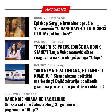
pijanih stranaca utopio ili teže povrijedio na stijenama.
AKTUELNO
DRUŠTVO
2 dana ago
Episkop Sergije brutalno poručio
Vukanoviću “U DANE NAJVEĆE TUGE ŠIRIŠ
OTROV i jeftine laži!”
POLITIKA
1 dan ago
“POMJERI SE PREDSJEDNIČE DA DODIK
STANE”! Tanja Vukomanović oštro
reagovala nakon obilježavanja “Oluje”
POLITIKA
2 dana ago
“AKO NEMATE ZA LJEKARA, ETO MENE U
KOMBIJU!” Skandalozan politički
marketing! Đajić zdravlje poniženih
građana pretvorio u političku reklamu!
DRUŠTVO
3 dana ago
RANE KOJE NIKADA NE ZACJELJUJU!
Srpska sutra u žalosti zbog 31 godine od
pogroma u “Oluji”!