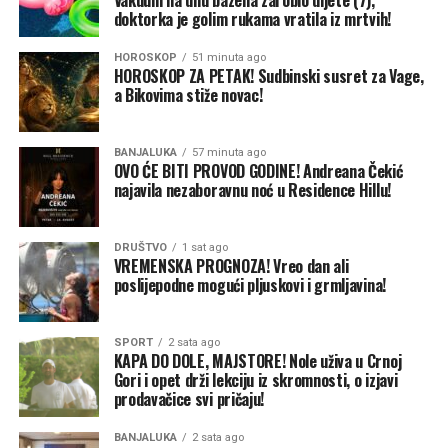
Vakuum na dnu bazena zarobio dijete (7),
doktorka je golim rukama vratila iz mrtvih!
Policijski službenici i radnici Lučke kapetanije na mjestu
su pronašli brodicu potopljenu na dubini od oko dva
HOROSKOP
51 minuta ago
metra, dok se svih pet putnika već nalazilo na obali. Niko
HOROSKOP ZA PETAK! Sudbinski susret za Vage,
nije bio povrijeđen, a nije došlo ni do onečišćenja mora.
a Bikovima stiže novac!
Utvrđeno je i da je brodicom upravljao španski
BANJALUKA
57 minuta ago
državljanin kojem je izmjereno 1,37 promila alkohola,
OVO ĆE BITI PROVOD GODINE! Andreana Čekić
nakon čega je postupanje preuzela Lučka kapetanija.
najavila nezaboravnu noć u Residence Hillu!
DRUŠTVO
1 sat ago
VREMENSKA PROGNOZA! Vreo dan ali
poslijepodne mogući pljuskovi i grmljavina!
SPORT
2 sata ago
KAPA DO DOLE, MAJSTORE! Nole uživa u Crnoj
Gori i opet drži lekciju iz skromnosti, o izjavi
prodavačice svi pričaju!
BANJALUKA
2 sata ago