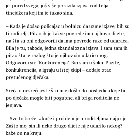
je, pored svega, još više porazila izjava roditelja
tinejdžera koji im je tukao sina.
– Kada je došao policajac u bolnicu da uzme izjave, bili su
ti roditelji. Pitao ih je kakve povrede ima njihovo dijete,
na šta su oni odgovorili da ima povrede ruke od udaraca.
Bila je tu, takođe, jedna skandalozna izjava. I sam sam ih
pitao šta je razlog što je njihov sin udario mog.
Odgovorili su: ‘Konkurencija’. Bio sam u šoku. Pazite,
konkukrencija, a igraju u istoj ekipi – dodaje otac
pretučenog dječaka.
Sreća u nesreći jeste što nije došlo do posljedica koje bi
po dječaka mogle biti pogubne, ali briga roditelja ne
jenjava.
– Sve to kreće iz kuće i problem je u roditeljima najprije.
Zašto moj sin ili neko drugo dijete nije udarilo nekog? –
kaže on na kraju.