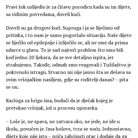
Pravi šok uslijedio je za čitavu porodicu kada su im dijete,
sa vidinim povredama, doveli kući.
Doveli su ga drugovi kući. Supruga i ja se liječimo od
pritiska, i to nam je samo pogoršalo situaciju. Naše dijete
se liječilo od epilepsije i izliječilo se, ali ne sme da prima
udarce u glavu. To je sad najveći problem što smo bili
kod jedno 20 ljekara, da se sve detaljno ispita, jer
strahujemo. Takođe, odmah smo reagovali i Tužilaštvo je
pokrenulo istragu. Stvarno mi nije jasno šta se dešava sa
ovim vršnjačkim nasiljem, gdje su roditelji danas? – pita
se on.
Razloga za brigu ima, budući da je dječak kojeg je
pretukao vršnjak, još u procesu oporavka.
– Loše je, ne spava, ne zatvara oko, ne jede, ne ide u
školu, povučen je. Ima bolove, trza se noću. Jednostavno,
dijete koje nije isto – priča zabrinuti otac i dodaje da ga