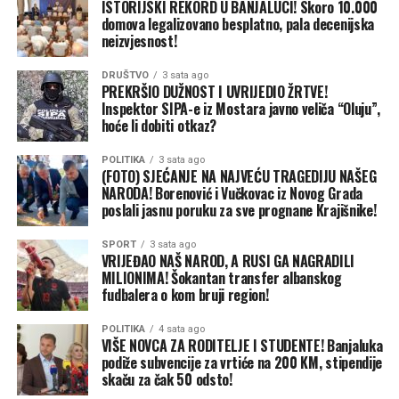
ISTORIJSKI REKORD U BANJALUCI! Skoro 10.000
domova legalizovano besplatno, pala decenijska
neizvjesnost!
DRUŠTVO
3 sata ago
PREKRŠIO DUŽNOST I UVRIJEDIO ŽRTVE!
Inspektor SIPA-e iz Mostara javno veliča “Oluju”,
Policija tokom intervencije nije znala da su druge osobe
hoće li dobiti otkaz?
snimale događaj. Nakon pregleda snimka i ostalih
POLITIKA
3 sata ago
dostupnih informacija zaključila je da nema elemenata
(FOTO) SJEĆANJE NA NAJVEĆU TRAGEDIJU NAŠEG
krivičnog djela koje se progoni po službenoj dužnosti.
NARODA! Borenović i Vučkovac iz Novog Grada
poslali jasnu poruku za sve prognane Krajišnike!
Objasnili su da se krivično djelo nepružanja pomoći
odnosi na situacije u kojima neko ne pomogne osobi koja
SPORT
3 sata ago
VRIJEĐAO NAŠ NAROD, A RUSI GA NAGRADILI
se nalazi u životnoj opasnosti.
MILIONIMA! Šokantan transfer albanskog
fudbalera o kom bruji region!
U ovom slučaju utvrđeno je da su turisti brodicom udarili
u blizini obale, nakon čega je plovilo potonulo, ali niko
POLITIKA
4 sata ago
VIŠE NOVCA ZA RODITELJE I STUDENTE! Banjaluka
nije povrijeđenih.
podiže subvencije za vrtiće na 200 KM, stipendije
skaču za čak 50 odsto!
Ali, postavlja se pitanje šta bi bilo da se neko od ovih