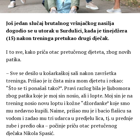
Još jedan slučaj brutalnog vršnjačkog nasilja
dogodio se u utorak u Surdulici, kada je tinejdžera
(15) nakon treninga pretukao drugi dječak.
I to sve, kako priča otac pretučenog djeteta, zbog novih
patika.
– Sve se desilo u košarkaškoj sali nakon završetka
treninga. Prišao je iz čista mira mom djetetu i rekao:
“Što se ti ponašaš tako?”. Pravi razlog bila je ljubomora
zbog patika koje je moj sin nosio, ali i lopte. Moj sin je na
trening nosio novu loptu i kožne “džordanke” koje smo
mu nedavno kupili. Naime, prišao mu je i bacio flašicu sa
vodom i zadao mu tri udarca u predjelu lica, tj. u prednje
zube i predio oka – počinje priču otac pretučenog
dječaka Nikola Spasić.