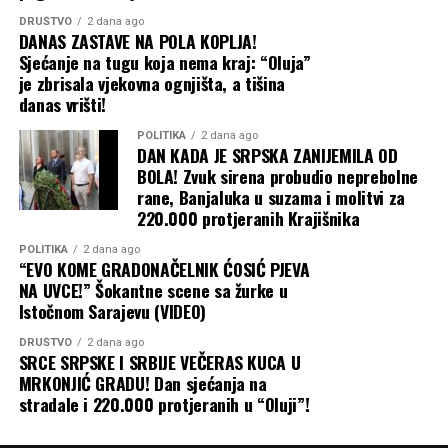
DRUŠTVO
2 dana ago
DANAS ZASTAVE NA POLA KOPLJA!
Sjećanje na tugu koja nema kraj: “Oluja”
je zbrisala vjekovna ognjišta, a tišina
danas vrišti!
POLITIKA
2 dana ago
DAN KADA JE SRPSKA ZANIJEMILA OD
BOLA! Zvuk sirena probudio neprebolne
rane, Banjaluka u suzama i molitvi za
220.000 protjeranih Krajišnika
POLITIKA
2 dana ago
“EVO KOME GRADONAČELNIK ĆOSIĆ PJEVA
NA UVCE!” Šokantne scene sa žurke u
Istočnom Sarajevu (VIDEO)
DRUŠTVO
2 dana ago
SRCE SRPSKE I SRBIJE VEČERAS KUCA U
MRKONJIĆ GRADU! Dan sjećanja na
stradale i 220.000 protjeranih u “Oluji”!