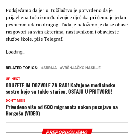
Podsjećamo da je i u Tužilaštvu je potvrđeno da je
prijavljena tuča između dvojice dječaka pri čemu je jedan
pesnicom udario drugog. Tada je naloženo je da se obave
razgovori sa svim akterima, nastavnikom i obavijeste
službe škole, piše Telegraf.
Loading
.
.
.
RELATED TOPICS:
SRBIJA
VRŠNJAČKO NASILJE
UP NEXT
ODUZETE IM DOZVOLE ZA RAD! Kažnjene medicinske
sestre koje su tukle staricu, OSTAJU U PRITVORU!
DON'T MISS
Privedeno više od 600 migranata nakon pucnjave na
Horgošu (VIDEO)
PREPORUČUJEMO