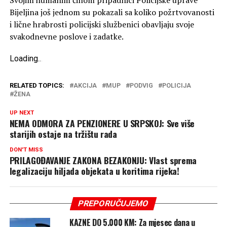
Bijeljina još jednom su pokazali sa koliko požrtvovanosti
i lične hrabrosti policijski službenici obavljaju svoje
svakodnevne poslove i zadatke.
Loading
.
.
.
RELATED TOPICS:
AKCIJA
MUP
PODVIG
POLICIJA
ŽENA
UP NEXT
NEMA ODMORA ZA PENZIONERE U SRPSKOJ: Sve više
starijih ostaje na tržištu rada
DON'T MISS
PRILAGOĐAVANJE ZAKONA BEZAKONJU: Vlast sprema
legalizaciju hiljada objekata u koritima rijeka!
PREPORUČUJEMO
KAZNE DO 5.000 KM: Za mjesec dana u