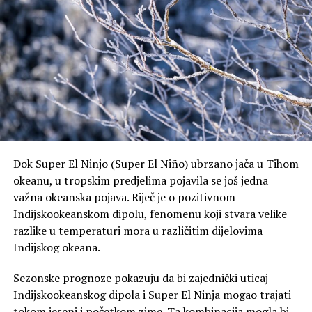
Dok Super El Ninjo (Super El Niño) ubrzano jača u Tihom
okeanu, u tropskim predjelima pojavila se još jedna
važna okeanska pojava. Riječ je o pozitivnom
Indijskookeanskom dipolu, fenomenu koji stvara velike
razlike u temperaturi mora u različitim dijelovima
Indijskog okeana.
Sezonske prognoze pokazuju da bi zajednički uticaj
Indijskookeanskog dipola i Super El Ninja mogao trajati
tokom jeseni i početkom zime. Ta kombinacija mogla bi