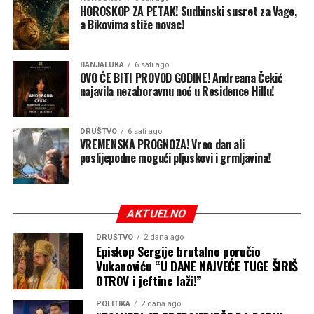
HOROSKOP ZA PETAK! Sudbinski susret za Vage,
snijeg u nizinama biće potrebno da se vlažni atlantski
a Bikovima stiže novac!
vazduh susretne sa dovoljno hladnim vazduhom iz
sjevernih ili istočnih dijelova Evrope.
BANJALUKA
6 sati ago
OVO ĆE BITI PROVOD GODINE! Andreana Čekić
Danas vrhunac toplotnog talasa, spremite se za tropsku
najavila nezaboravnu noć u Residence Hillu!
noć
Uopšteno gledano, trenutni sezonski obrazac nije
DRUŠTVO
6 sati ago
naročito povoljan za obilnije količine snijega u većem
VREMENSKA PROGNOZA! Vreo dan ali
poslijepodne mogući pljuskovi i grmljavina!
dijelu Evrope. Veći potencijal za snijeg očekuje se na
sjeveru i sjeveroistoku kontinenta, te u višim planinskim
predjelima.
AKTUELNO
Sezonska prognoza, ipak, prikazuje samo preovlađujući
obrazac tokom nekoliko mjeseci. Blaža zima u prosjeku
DRUŠTVO
2 dana ago
Episkop Sergije brutalno poručio
ne isključuje pojedinačne snažne prodore hladnoće,
Vukanoviću “U DANE NAJVEĆE TUGE ŠIRIŠ
snježne oluje ili kraće periode izrazito zimskog vremena.
OTROV i jeftine laži!”
POLITIKA
2 dana ago