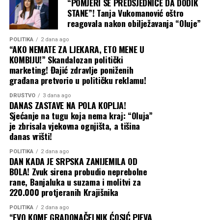
“POMJERI SE PREDSJEDNIČE DA DODIK
STANE”! Tanja Vukomanović oštro
reagovala nakon obilježavanja “Oluje”
POLITIKA
2 dana ago
“AKO NEMATE ZA LJEKARA, ETO MENE U
KOMBIJU!” Skandalozan politički
marketing! Đajić zdravlje poniženih
građana pretvorio u političku reklamu!
DRUŠTVO
3 dana ago
DANAS ZASTAVE NA POLA KOPLJA!
Sjećanje na tugu koja nema kraj: “Oluja”
je zbrisala vjekovna ognjišta, a tišina
danas vrišti!
POLITIKA
2 dana ago
DAN KADA JE SRPSKA ZANIJEMILA OD
BOLA! Zvuk sirena probudio neprebolne
rane, Banjaluka u suzama i molitvi za
220.000 protjeranih Krajišnika
POLITIKA
2 dana ago
“EVO KOME GRADONAČELNIK ĆOSIĆ PJEVA