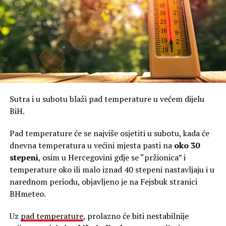
vremenske prilike u udaljenim dijelovima svijeta.
Najnoviji podaci pokazuju da pozitivna faza IOD-a tek
počinje da se razvija.
Istočni dio posmatranog područja se hladi, dok se
zapadni dio zagrijava, pa bi temperaturna razlika tokom
jeseni mogla postati još izraženija. Prognoze pokazuju da
nije riječ o kratkotrajnoj pojavi. Pozitivni IOD mogao bi
Sutra i u subotu blaži pad temperature u većem dijelu
trajati tokom cijele jeseni i završiti se tek početkom zime.
BiH.
Super El Ninjo ubrzano jača
Istovremeno se u Tihom okeanu razvija snažan Super El
Pad temperature će se najviše osjetiti u subotu, kada će
Ninjo. Najnovije analize pokazuju da su temperature
dnevna temperatura u većini mjesta pasti na
oko 30
mora u dijelovima centralnog i istočnog Pacifika između
stepeni
, osim u Hercegovini gdje se “pržionica” i
četiri i pet stepeni više od uobičajenih vrijednosti.
temperature oko ili malo iznad 40 stepeni nastavljaju i u
narednom periodu, objavljeno je na Fejsbuk stranici
Hitna pomoć upozorava: Toplotni udar može biti
BHmeteo.
opasan po život
Uz
pad temperature
, prolazno će biti nestabilnije
Još veća količina toplote nalazi se ispod površine okeana.