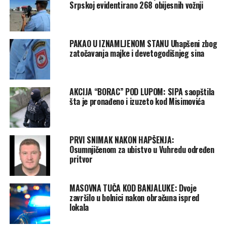
Srpskoj evidentirano 268 obijesnih vožnji
PAKAO U IZNAMLJENOM STANU Uhapšeni zbog
zatočavanja majke i devetogodišnjeg sina
AKCIJA “BORAC” POD LUPOM: SIPA saopštila
šta je pronađeno i izuzeto kod Misimovića
PRVI SNIMAK NAKON HAPŠENJA:
Osumnjičenom za ubistvo u Vuhredu određen
pritvor
MASOVNA TUČA KOD BANJALUKE: Dvoje
završilo u bolnici nakon obračuna ispred
lokala