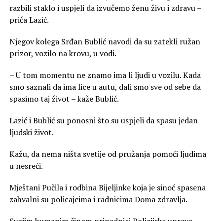
razbili staklo i uspjeli da izvučemo ženu živu i zdravu –
priča Lazić.
Njegov kolega Srđan Bublić navodi da su zatekli ružan
prizor, vozilo na krovu, u vodi.
– U tom momentu ne znamo ima li ljudi u vozilu. Kada
smo saznali da ima lice u autu, dali smo sve od sebe da
spasimo taj život – kaže Bublić.
Lazić i Bublić su ponosni što su uspjeli da spasu jedan
ljudski život.
Kažu, da nema ništa svetije od pružanja pomoći ljudima
u nesreći.
Mještani Pučila i rodbina Bijeljinke koja je sinoć spasena
zahvalni su policajcima i radnicima Doma zdravlja.
Svojim humanim činom pripadnici Policijske uprave