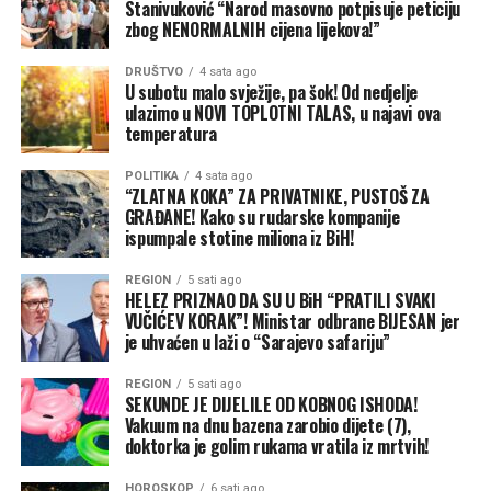
Stanivuković “Narod masovno potpisuje peticiju
vazdušnog pritiska pojačala bi zapadno strujanje. Ono bi
zbog NENORMALNIH cijena lijekova!”
Vjetar će tokom dana biti slab do umjeren, sjevernog i
sa Atlantika prema Evropi donosilo blaži i vlažniji
sjeveroistočnog smjera, što bi u trenucima naoblačenja
DRUŠTVO
4 sata ago
vazduh. Zbog toga prognoza za period od decembra do
moglo donijeti blago, ali dobrodošlo osvježenje.
U subotu malo svježije, pa šok! Od nedjelje
februara pokazuje uglavnom iznadprosječne
ulazimo u NOVI TOPLOTNI TALAS, u najavi ova
temperature u većem dijelu Evrope.
temperatura
To, međutim, ne znači da tokom zime neće biti hladnijih
POLITIKA
4 sata ago
“ZLATNA KOKA” ZA PRIVATNIKE, PUSTOŠ ZA
perioda. Povremeni prodori hladnog vazduha i dalje su
GRAĐANE! Kako su rudarske kompanije
mogući, naročito u Ujedinjenom Kraljevstvu i Irskoj, ali
ispumpale stotine miliona iz BiH!
prema trenutnom sezonskom obrascu ne bi trebalo da
preovladavaju.
REGION
5 sati ago
HELEZ PRIZNAO DA SU U BiH “PRATILI SVAKI
VUČIĆEV KORAK”! Ministar odbrane BIJESAN jer
Bez mnogo snijega
je uhvaćen u laži o “Sarajevo safariju”
Pojačano zapadno strujanje prema Evropi donosilo bi i
više vlage. Zbog toga se u dijelovima kontinenta očekuju
REGION
5 sati ago
SEKUNDE JE DIJELILE OD KOBNOG ISHODA!
iznadprosječne količine padavina.
Vakuum na dnu bazena zarobio dijete (7),
doktorka je golim rukama vratila iz mrtvih!
Količina snijega u velikoj mjeri zavisiće od pojedinačnih
područja niskog vazdušnog pritiska i njihovih putanja. Za
HOROSKOP
6 sati ago