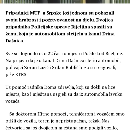
Pripadnici MUP-a Srpske još jednom su pokazali
svoju hrabrost i požrtvovanost na djelu. Dvojica
pripadnika Policijske uprave Bijeljina spasili su
ženu, koja je automobilom sletjela u kanal Drina
Dašnica.
Sve se dogodilo oko 22 časa u mjestu Pučile kod Bijeljine.
Na prijavu da je u kanal Drina Dašnica sletio automobil,
policajci Zoran Lazić i Srđan Bublić brzo su reagovali,
piše RTRS.
Uz pomoć radnika Doma zdravlja, koji su došli na lice
mjesta, kao i mještana uspjeli su da iz automobila izvuku
vozača.
– Sa doktorom Hitne pomoći , tehničarom i vozačem smo
otišli do vozila, teren je nepristupačan, težak. Nas
četvorica sa još dvojicom mještana smo podigli vozilo,