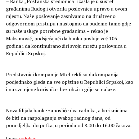
– Banka „Poštanska štedionica“ izašla je u susret
građanima Rudog i otvorila poslovnicu upravo u ovom
mjestu. Naše poslovanje zasnivamo na društveno
odgovornom pristupu i nastojimo da budemo tamo gdje
su naše usluge potrebne građanima – rekao je
Maksimović, podsjećajući da banka posluje već 105
godina i da kontinuirano širi svoju mrežu poslovnica u
Republici Srpskoj.
Predstavnici kompanije Mtel rekli su da kompanija
podjednako gleda na sve opštine u Republici Srpskoj, kao
i na sve njene korisnike, bez obzira gdje se nalaze.
Nova filijala banke zaposliće dva radnika, a korisnicima
će biti na raspolaganju svakog radnog dana, od
ponedjeljka do petka, u periodu od 8.00 do 16.00 časova.
Izvor:
rudolive