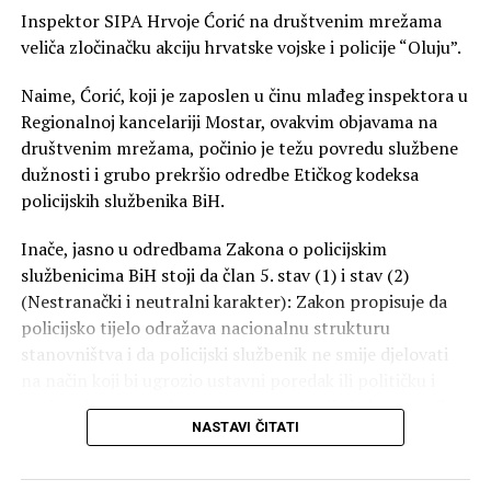
Inspektor SIPA Hrvoje Ćorić na društvenim mrežama
veliča zločinačku akciju hrvatske vojske i policije “Oluju”.
Naime, Ćorić, koji je zaposlen u činu mlađeg inspektora u
Regionalnoj kancelariji Mostar, ovakvim objavama na
društvenim mrežama, počinio je težu povredu službene
dužnosti i grubo prekršio odredbe Etičkog kodeksa
policijskih službenika BiH.
Inače, jasno u odredbama Zakona o policijskim
službenicima BiH stoji da član 5. stav (1) i stav (2)
(Nestranački i neutralni karakter): Zakon propisuje da
policijsko tijelo odražava nacionalnu strukturu
stanovništva i da policijski službenik ne smije djelovati
na način koji bi ugrozio ustavni poredak ili političku i
nacionalnu neutralnost. Javna promocija jednostranih
NASTAVI ČITATI
ratnih narativa od strane ovlaštenog službenog lica
direktno narušava ovaj zakonski balans.
Takođe, Član 105. stav (1) tačka 9. (Teža povreda