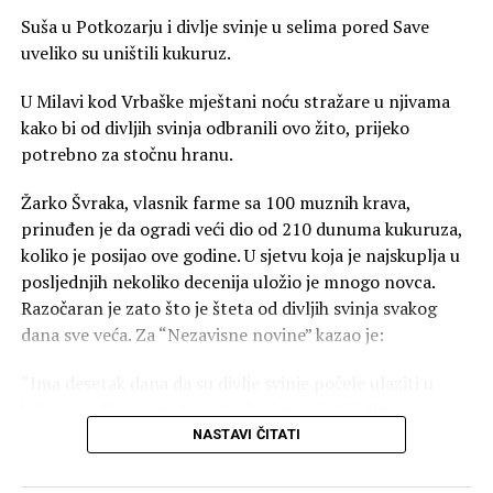
Suša u Potkozarju i divlje svinje u selima pored Save
Princip poštovanja ljudskih prava i nediskriminacije:
uveliko su uništili kukuruz.
Iznošenje sadržaja koji se od strane kolega i građana
srpske nacionalnosti s pravom doživljava kao uvreda i
U Milavi kod Vrbaške mještani noću stražare u njivama
glorifikacija događaja u kojem su stradali njihovi
kako bi od divljih svinja odbranili ovo žito, prijeko
sunarodnici, predstavlja stvaranje neprijateljskog i
potrebno za stočnu hranu.
diskriminatornog radnog okruženja zasnovanog na
nacionalnoj pripadnosti.
Žarko Švraka, vlasnik farme sa 100 muznih krava,
prinuđen je da ogradi veći dio od 210 dunuma kukuruza,
Čuvanje ugleda institucije van radnog vremena: Kodeks
koliko je posijao ove godine. U sjetvu koja je najskuplja u
izričito zabranjuje javne istupe i aktivnosti na
posljednjih nekoliko decenija uložio je mnogo novca.
društvenim mrežama koji mogu dovesti do narušavanja
Razočaran je zato što je šteta od divljih svinja svakog
međunacionalnih odnosa i unijeti razdor među
dana sve veća. Za “Nezavisne novine” kazao je:
zaposlene unutar agencije, prenosi RTRS.
“Ima desetak dana da su divlje svinje počele ulaziti u
kukuruze. Nismo mi to odmah ni primijetili. Prvo su
počele uništavati, lomiti stabljike i jesti kukuruz pored
NASTAVI ČITATI
puta, u Milavi. To nam je bio znak da uđemo dublje u
njivu, i ja i mnoge moje komšije. Tu smo imali šta vidjeti,