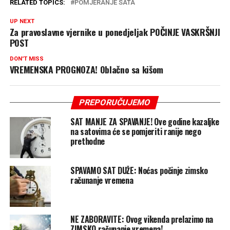
RELATED TOPICS:
POMJERANJE SATA
UP NEXT
Za pravoslavne vjernike u ponedjeljak POČINJE VASKRŠNJI
POST
DON'T MISS
VREMENSKA PROGNOZA! Oblačno sa kišom
PREPORUČUJEMO
SAT MANJE ZA SPAVANJE! Ove godine kazaljke
na satovima će se pomjeriti ranije nego
prethodne
SPAVAMO SAT DUŽE: Noćas počinje zimsko
računanje vremena
NE ZABORAVITE: Ovog vikenda prelazimo na
ZIMSKO računanje vremena!