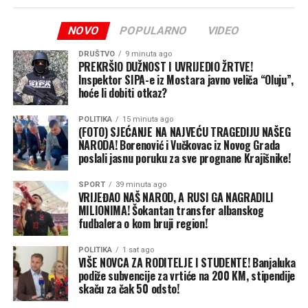
stigle divlje svinje. Meni ništa neće ostati. Ima njiva na
kojima neće biti nijedan klip kukuruza za branje. To je
NOVO
POPULARNO
VIDEO
poražavajuća situacija.“
DRUŠTVO
9 minuta ago
Njihova životna priča svjedoči da su ljubav, poštovanje i
PREKRŠIO DUŽNOST I UVRIJEDIO ŽRTVE!
Poljoprivrednici ograđuju njive
Inspektor SIPA-e iz Mostara javno veliča “Oluju”,
zajedništvo vrijednosti koje traju cijeli život.
hoće li dobiti otkaz?
Dio njiva vlasnici su ogradili, ali ni to nije garancija da će
Ovo je priča o braku koji je odolio vremenu i porodici koja
kukuruz biti zaštićen:
POLITIKA
15 minuta ago
je iz njega izrasla, piše RTRS.
(FOTO) SJEĆANJE NA NAJVEĆU TRAGEDIJU NAŠEG
NARODA! Borenović i Vučkovac iz Novog Grada
“I ja sam ove sedmice ogradio nekoliko njiva. Pustiću
poslali jasnu poruku za sve prognane Krajišnike!
struju i opet dežurati. Za to sam ove sedmice potrošio
više od 4.000 maraka i opet nisam siguran da će biti
SPORT
39 minuta ago
VRIJEĐAO NAŠ NAROD, A RUSI GA NAGRADILI
efikasno. Najgore je kada svinje provale žicu pod
MILIONIMA! Šokantan transfer albanskog
naponom, uđu u njivu i ne smiju izaći. Svuda hoće, ali iz
fudbalera o kom bruji region!
ograde neće. To je pomalo komično, ali za mene i moje
komšije – tragično”.
POLITIKA
1 sat ago
VIŠE NOVCA ZA RODITELJE I STUDENTE! Banjaluka
podiže subvencije za vrtiće na 200 KM, stipendije
Na naše pitanje gdje je potpuno rješenje problema,
skaču za čak 50 odsto!
Žarko Švraka jasno odgovara: