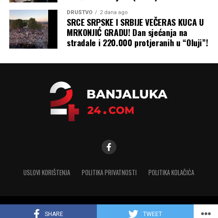
DRUŠTVO
2 dana ago
SRCE SRPSKE I SRBIJE VEČERAS KUCA U
MRKONJIĆ GRADU! Dan sjećanja na
stradale i 220.000 protjeranih u “Oluji”!
USLOVI KORIŠTENJA
POLITIKA PRIVATNOSTI
POLITIKA KOLAČIĆA
Copyright © 2025 banjaluka-24.com. Sva prava zadržana
SHARE
TWEET