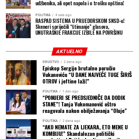
udžbenika, ali opet napola i o trošku opština!
POLITIKA
4 sata ago
RASPAD SISTEMA U PRIJEDORSKOM SNSD-u!
Skeneri spriječili “štimanje” glasova,
UNUTRAŠNJE FRAKCIJE IZBILE NA POVRŠINU
AKTUELNO
DRUŠTVO
2 dana ago
Episkop Sergije brutalno poručio
Vukanoviću “U DANE NAJVEĆE TUGE ŠIRIŠ
OTROV i jeftine laži!”
POLITIKA
1 dan ago
“POMJERI SE PREDSJEDNIČE DA DODIK
STANE”! Tanja Vukomanović oštro
reagovala nakon obilježavanja “Oluje”
POLITIKA
2 dana ago
“AKO NEMATE ZA LJEKARA, ETO MENE U
KOMBIJU!” Skandalozan politički