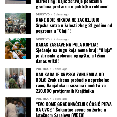
marketing! Đajić zdravlje poniženih
građana pretvorio u političku reklamu!
DRUŠTVO
3 dana ago
RANE KOJE NIKADA NE ZACJELJUJU!
Srpska sutra u žalosti zbog 31 godine od
pogroma u “Oluji”!
DRUŠTVO
2 dana ago
DANAS ZASTAVE NA POLA KOPLJA!
Sjećanje na tugu koja nema kraj: “Oluja”
je zbrisala vjekovna ognjišta, a tišina
danas vrišti!
POLITIKA
2 dana ago
DAN KADA JE SRPSKA ZANIJEMILA OD
BOLA! Zvuk sirena probudio neprebolne
rane, Banjaluka u suzama i molitvi za
220.000 protjeranih Krajišnika
POLITIKA
2 dana ago
“EVO KOME GRADONAČELNIK ĆOSIĆ PJEVA
NA UVCE!” Šokantne scene sa žurke u
Istočnom Sarajevu (VIDEO)