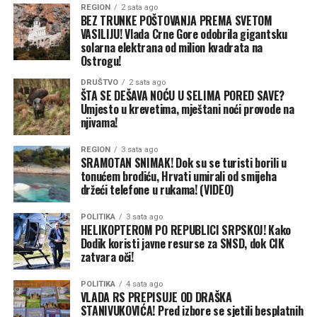
REGION
2 sata ago
“Rješenje je hajka jer ovo nije sporadičan slučaj nego
BEZ TRUNKE POŠTOVANJA PREMA SVETOM
VASILIJU! Vlada Crne Gore odobrila gigantsku
pojava sa teškim posljedicama po nas poljoprivrednike.
solarna elektrana od milion kvadrata na
Očekuje da se uključe lokalna i republička vlast, možda će
Ostrogu!
oni imati bolje rješenje. Uostalom, zato su i na vlasti da
rade za narod i rješavaju ovakve situacije”.
DRUŠTVO
2 sata ago
ŠTA SE DEŠAVA NOĆU U SELIMA PORED SAVE?
Umjesto u krevetima, mještani noći provode na
Tužbe
njivama!
Ukoliko ne bude razumijevanja, odlučni su
REGION
3 sata ago
SRAMOTAN SNIMAK! Dok su se turisti borili u
poljoprivrednici iz Vrbaške, angažovaćemo advokate i
tonućem brodiću, Hrvati umirali od smijeha
potegnuti tužbe.
držeći telefone u rukama! (VIDEO)
“Tražićemo odštetu. Raspitaćemo se od koga, ali neko
POLITIKA
3 sata ago
HELIKOPTEROM PO REPUBLICI SRPSKOJ! Kako
mora biti odgovoran”, kazao je Žarko Švraka, revoltiran
Dodik koristi javne resurse za SNSD, dok CIK
zbog neočekivanog problema i posljedica, pišu
zatvara oči!
Nezavisne.
POLITIKA
4 sata ago
VLADA RS PREPISUJE OD DRAŠKA
STANIVUKOVIĆA! Pred izbore se sjetili besplatnih