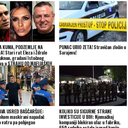
A KUMA, PODZEMLJE NA
PUNAC UBIO ZETA! Stravičan zločin u
! Stari rat Eleza i Ždrale
Sarajevu!
uknuo, građani Istočnog
va u STRAHU OD MAFIJAŠKIH
UNA!
AVA USRED BAŠČARŠIJE:
KOLIKO SU SIGURNE STRANE
kom maskirani napadač
INVESTICIJE U BIH: Njemačkoj
o vatru pa pobjegao
kompaniji blokiran ulaz u fabriku,
650 radnika ostalo ispred kapija