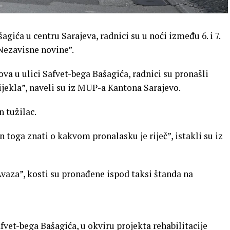
gića u centru Sarajeva, radnici su u noći između 6. i 7.
“Nezavisne novine”.
a u ulici Safvet-bega Bašagića, radnici su pronašli
jekla”, naveli su iz MUP-a Kantona Sarajevo.
n tužilac.
on toga znati o kakvom pronalasku je riječ”, istakli su iz
aza”, kosti su pronađene ispod taksi štanda na
Safvet-bega Bašagića, u okviru projekta rehabilitacije