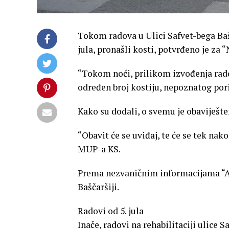
Tokom radova u Ulici Safvet-bega Baša
jula, pronašli kosti, potvrđeno je za 
“Tokom noći, prilikom izvođenja radov
određen broj kostiju, nepoznatog pori
Kako su dodali, o svemu je obaviješte
“Obavit će se uviđaj, te će se tek nak
MUP-a KS.
Prema nezvaničnim informacijama “Av
Baščaršiji.
Radovi od 5. jula
Inače, radovi na rehabilitaciji ulice 