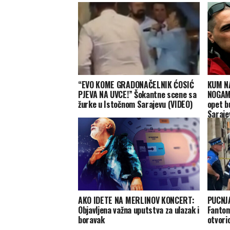
“EVO KOME GRADONAČELNIK ĆOSIĆ
KUM N
PJEVA NA UVCE!” Šokantne scene sa
NOGAMA
žurke u Istočnom Sarajevu (VIDEO)
opet b
Saraje
OBRAČ
AKO IDETE NA MERLINOV KONCERT:
PUCNJ
Objavljena važna uputstva za ulazak i
Fantom
boravak
otvori