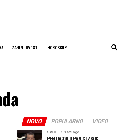
KA
ZANIMLJIVOSTI
HOROSKOP
:
nda
NOVO
POPULARNO
VIDEO
SVIJET
8 sati ago
PENTAGON U PANICI ZBOG