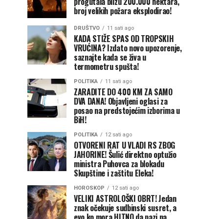
progutala blizu 200.000 hektara,
broj velikih požara eksplodirao!
DRUŠTVO
11 sati ago
KADA STIŽE SPAS OD TROPSKIH
VRUĆINA? Izdato novo upozorenje,
saznajte kada se živa u
termometru spušta!
POLITIKA
11 sati ago
ZARADITE DO 400 KM ZA SAMO
DVA DANA! Objavljeni oglasi za
posao na predstojećim izborima u
BiH!
POLITIKA
12 sati ago
OTVORENI RAT U VLADI RS ZBOG
JAHORINE! Šulić direktno optužio
ministra Puhovca za blokadu
Skupštine i zaštitu Eleka!
HOROSKOP
12 sati ago
VELIKI ASTROLOŠKI OBRT! Jedan
znak očekuje sudbinski susret, a
evo ko mora HITNO da pazi na