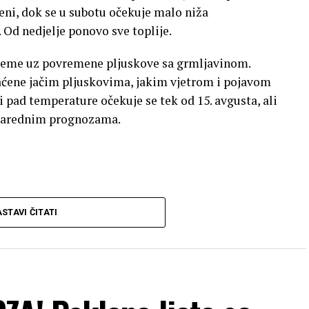
eni, dok se u subotu očekuje malo niža
 Od nedjelje ponovo sve toplije.
rijeme uz povremene pljuskove sa grmljavinom.
ćene jačim pljuskovima, jakim vjetrom i pojavom
pad temperature očekuje se tek od 15. avgusta, ali
u narednim prognozama.
STAVI ČITATI