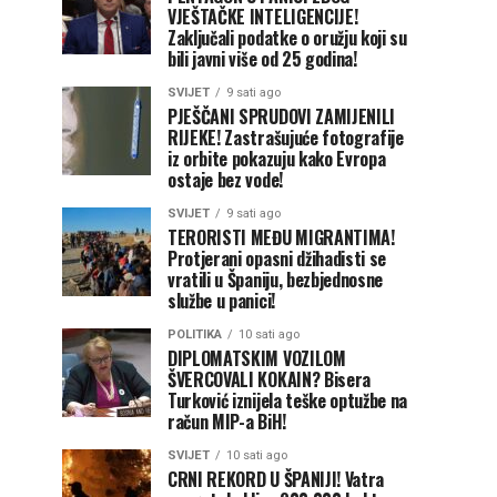
VJEŠTAČKE INTELIGENCIJE!
Zaključali podatke o oružju koji su
bili javni više od 25 godina!
SVIJET
9 sati ago
PJEŠČANI SPRUDOVI ZAMIJENILI
RIJEKE! Zastrašujuće fotografije
iz orbite pokazuju kako Evropa
ostaje bez vode!
SVIJET
9 sati ago
TERORISTI MEĐU MIGRANTIMA!
Protjerani opasni džihadisti se
vratili u Španiju, bezbjednosne
službe u panici!
POLITIKA
10 sati ago
DIPLOMATSKIM VOZILOM
ŠVERCOVALI KOKAIN? Bisera
Turković iznijela teške optužbe na
račun MIP-a BiH!
SVIJET
10 sati ago
CRNI REKORD U ŠPANIJI! Vatra