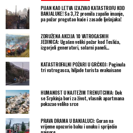
PIJAN KAO LETVA IZAZVAO KATASTROFU KOD
BANJALUKE! Sa 3,72 promila zapalio imanje,
pa požar progutao kuće i zasade lješnjaka!
ZDRUŽENA AKCIJA 10 VATROGASNIH
JEDINICA: Ugašen veliki požar kod Teslića,
izgorjeli generatori, solarni paneli…
KATASTROFALNI POŽARI U GRČKOJ: Poginula
tri vatrogasca, hiljade turista evakuisane
HUMANOST U NAJTEŽIM TRENUTCIMA: Dok
se Srpkinja bori za život, vlasnik apartmana
pokazao veliko srce
PRAVA DRAMA U BANJALUCI: Goran na
vrijeme upozorio baku i unuku i spriječio
najgore