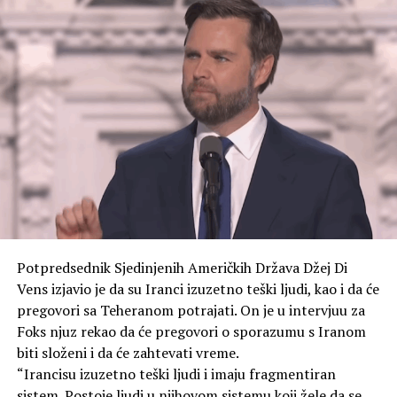
nastaviti da čini sve što je moguće da stvori svijet bez
nuklearnog oružja. – Ne smijemo prestati da se krećemo
ovim putem – naglasila je ona i pozvala na nuklearno
razoružanje. Ona je izrazila nadu da svijet nikada neće
vidjeti treći grad koji je pretrpio atomsko
bombardovanje.
Japanski zvaničnici uglavnom ne ističu u javnim
govorima da su SAD izvršile napade na gradove Hirošimu
i Nagasaki, navodi TASS.
Američke snage izvele su napade atomskim oružjem sa
zvanično navedenim ciljem ubrzavanja predaje Japana.
Potpredsednik Sjedinjenih Američkih Država Džej Di
To ostaju jedini slučajevi upotrebe nuklearnog oružja u
Vens izjavio je da su Iranci izuzetno teški ljudi, kao i da će
ratovanju u ljudskoj istoriji. Prema različitim
pregovori sa Teheranom potrajati. On je u intervjuu za
procjenama, bomba bačena na Hirošimu 6. avgusta 1945.
Foks njuz rekao da će pregovori o sporazumu s Iranom
godine ubila je između 70.000 i 100.000 ljudi na sam dan
biti složeni i da će zahtevati vreme.
eksplozije.
“Irancisu izuzetno teški ljudi i imaju fragmentiran
sistem. Postoje ljudi u njihovom sistemu koji žele da se