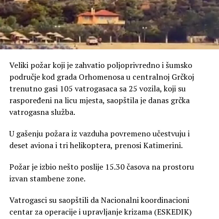
Veliki požar koji je zahvatio poljoprivredno i šumsko
područje kod grada Orhomenosa u centralnoj Grčkoj
trenutno gasi 105 vatrogasaca sa 25 vozila, koji su
raspoređeni na licu mjesta, saopštila je danas grčka
vatrogasna služba.
U gašenju požara iz vazduha povremeno učestvuju i
deset aviona i tri helikoptera, prenosi Katimerini.
Požar je izbio nešto poslije 15.30 časova na prostoru
izvan stambene zone.
Vatrogasci su saopštili da Nacionalni koordinacioni
centar za operacije i upravljanje krizama (ESKEDIK)