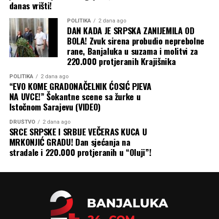
danas vrišti!
Baš kao što je kriza u Ormuskom moreuzu primorala
susjedne zemlje da grozničavo traže nove puteve za
POLITIKA
2 dana ago
izvoz nafte iz Persijskog zaliva, tako bi i Ukrajina mogla
DAN KADA JE SRPSKA ZANIJEMILA OD
BOLA! Zvuk sirena probudio neprebolne
da preusmjeri izvoz žita preko Dunava, rumunskih luka i
rane, Banjaluka u suzama i molitvi za
željeznice, kao što je to činila na početku rata. Ali, kao i
220.000 protjeranih Krajišnika
tada, ta alternativna rješenja su skupa i logistički znatno
komplikovanija.
POLITIKA
2 dana ago
“EVO KOME GRADONAČELNIK ĆOSIĆ PJEVA
NA UVCE!” Šokantne scene sa žurke u
Zbog svega ovoga, priroda ruskog rata protiv Ukrajine
Istočnom Sarajevu (VIDEO)
nastaviće da se mijenja dok obje strane traže način da
prekinu pat-poziciju na frontu u svoju korist. A
DRUŠTVO
2 dana ago
SRCE SRPSKE I SRBIJE VEČERAS KUCA U
ekonomska šteta, koja se osjeća daleko izvan granica
MRKONJIĆ GRADU! Dan sjećanja na
Ukrajine i Rusije, nastaviće da se gomila, piše Blic.
stradale i 220.000 protjeranih u “Oluji”!