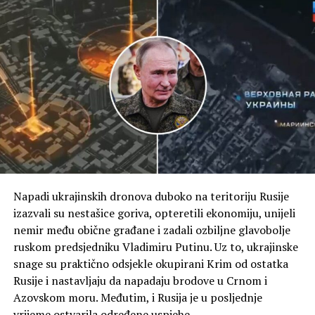
će to ići na način dobar po SAD”, rekao je on.
(Tanjug)
Napadi ukrajinskih dronova duboko na teritoriju Rusije
izazvali su nestašice goriva, opteretili ekonomiju, unijeli
nemir među obične građane i zadali ozbiljne glavobolje
ruskom predsjedniku Vladimiru Putinu. Uz to, ukrajinske
snage su praktično odsjekle okupirani Krim od ostatka
Rusije i nastavljaju da napadaju brodove u Crnom i
Azovskom moru. Međutim, i Rusija je u posljednje
vrijeme ostvarila određene uspjehe.