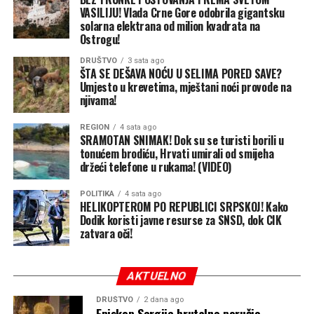
VASILIJU! Vlada Crne Gore odobrila gigantsku
Putinova taktika i glavni cilj
solarna elektrana od milion kvadrata na
Neposredni problem Ukrajine jeste to što se oslanja na
Ostrogu!
ograničene zalihe američkih PVO sistema „patriot” –
DRUŠTVO
3 sata ago
jedinu pouzdanu odbranu od ruskih raketa – kako bi
ŠTA SE DEŠAVA NOĆU U SELIMA PORED SAVE?
Umjesto u krevetima, mještani noći provode na
zaštitila svoje gradove i vojne linije snabdijevanja.
njivama!
Premještanje „patriota” radi odbrane luka bilo bi i
preskupo i izuzetno rizično. Svjesna toga, Rusija će
REGION
4 sata ago
nastaviti da gađa luke raketama i dronovima, ne
SRAMOTAN SNIMAK! Dok su se turisti borili u
tonućem brodiću, Hrvati umirali od smijeha
ostavljajući osiguravajućim kućama razlog da smanje
držeći telefone u rukama! (VIDEO)
premije, a brodovlasnicima motiv da se vrate.
POLITIKA
4 sata ago
Pored toga što smanjuje prihode Kijeva i njegovu
HELIKOPTEROM PO REPUBLICI SRPSKOJ! Kako
Dodik koristi javne resurse za SNSD, dok CIK
sposobnost da finansira rat, Moskva se nada da će
zatvara oči!
skokom cijena hrane na globalnom nivou oslabiti i
međunarodnu podršku Ukrajini. Ukrajina obezbjeđuje
četvrtinu uvoza pšenice za Egipat i oko 18 procenata za
AKTUELNO
Indoneziju. Takođe je najveći dobavljač kukuruza za
DRUŠTVO
2 dana ago
Evropsku uniju, pokriva čak 92 odsto njenog uvoza
Episkop Sergije brutalno poručio