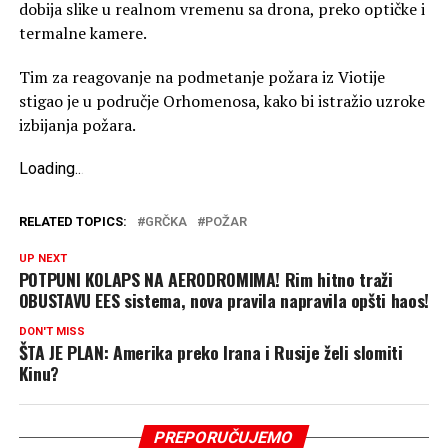
dobija slike u realnom vremenu sa drona, preko optičke i
termalne kamere.
Tim za reagovanje na podmetanje požara iz Viotije
stigao je u područje Orhomenosa, kako bi istražio uzroke
izbijanja požara.
Loading
.
.
.
RELATED TOPICS:
GRČKA
POŽAR
UP NEXT
POTPUNI KOLAPS NA AERODROMIMA! Rim hitno traži
OBUSTAVU EES sistema, nova pravila napravila opšti haos!
DON'T MISS
ŠTA JE PLAN: Amerika preko Irana i Rusije želi slomiti
Kinu?
PREPORUČUJEMO