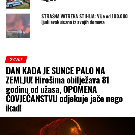
STRAŠNA VATRENA STIHIJA: Više od 100.000
ljudi evakuisano iz svojih domova
SVIJET
DAN KADA JE SUNCE PALO NA
ZEMLJU! Hirošima obilježava 81
godinu od užasa, OPOMENA
ČOVJEČANSTVU odjekuje jače nego
ikad!