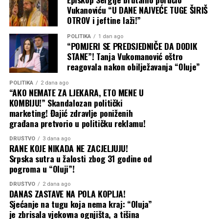
suncokretovog ulja i ostaje ključni izvor stočne hrane i
Vukanoviću “U DANE NAJVEĆE TUGE ŠIRIŠ
biljnih ulja.
OTROV i jeftine laži!”
Putin računa na to da će poskupljenje hrane – u
POLITIKA
1 dan ago
“POMJERI SE PREDSJEDNIČE DA DODIK
trenutku kada američki rat sa Iranom već podiže cijene
STANE”! Tanja Vukomanović oštro
nafte i svega ostalog – primorati ukrajinske trgovinske
reagovala nakon obilježavanja “Oluje”
partnere, prije svega u Evropi, da pritisnu Kijev da
POLITIKA
2 dana ago
obustavi napade unutar Rusije. Međutim, malo je
“AKO NEMATE ZA LJEKARA, ETO MENE U
vjerovatno da će ta strategija upaliti, navodi se u analizi
KOMBIJU!” Skandalozan politički
Tajma. Šta Ukrajina može da uradi
marketing! Đajić zdravlje poniženih
Podrška Evrope Ukrajini i dalje je čvrsta, a vlade koje trpe
građana pretvorio u političku reklamu!
posljedice poskupljenja prije će okriviti Moskvu nego
DRUŠTVO
3 dana ago
Kijev. Ipak, Putin očajnički želi pobjede na frontu, pa će
RANE KOJE NIKADA NE ZACJELJUJU!
gurati po svom čak i bez čiste i ubjedljive pobjede na
Srpska sutra u žalosti zbog 31 godine od
pomolu. Isto tako, ne treba očekivati ni obnovu
pogroma u “Oluji”!
sporazuma postignutog pod okriljem Ujedinjenih nacija
DRUŠTVO
2 dana ago
u julu 2022. godine, koji je ranije omogućio bezbjednu
DANAS ZASTAVE NA POLA KOPLJA!
plovidbu do i iz ukrajinskih luka.
Sjećanje na tugu koja nema kraj: “Oluja”
je zbrisala vjekovna ognjišta, a tišina