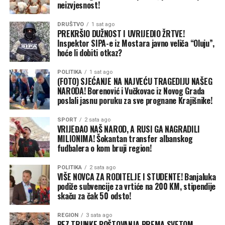
Kijev, s druge strane, pokušava da umanji razmjere štete.
neizvjesnost!
Nakon dvonedjeljnih žestokih udara ruskih dronova i
DRUŠTVO
1 sat ago
raketa na Odesu i druge primorske gradove, ukrajinski
PREKRŠIO DUŽNOST I UVRIJEDIO ŽRTVE!
ministar poljoprivrede Taras Visocki tvrdio je u julu da
Inspektor SIPA-e iz Mostara javno veliča “Oluju”,
su luke i dalje otvorene i operativne. Međutim, oko 90
hoće li dobiti otkaz?
odsto brodovlasnika obustavilo je dolaske jer su – baš
POLITIKA
1 sat ago
kao i u Ormuskom moreuzu blizu Irana – troškovi
(FOTO) SJEĆANJE NA NAJVEĆU TRAGEDIJU NAŠEG
osiguranja skočili u nebesa zbog konstantne opasnosti
NARODA! Borenović i Vučkovac iz Novog Grada
od novih napada.
poslali jasnu poruku za sve prognane Krajišnike!
Ovo nije prvi put da je pomorski saobraćaj na Crnom
SPORT
2 sata ago
VRIJEĐAO NAŠ NAROD, A RUSI GA NAGRADILI
moru prekinut od početka ruske invazije. Talasi ruskih
MILIONIMA! Šokantan transfer albanskog
napada na luke krajem 2025. i početkom 2026. godine
fudbalera o kom bruji region!
nisu zadugo usporili rad. Ali ovi posljednji udari su i širi i
POLITIKA
2 sata ago
žešći, u velikoj mjeri zato što su nedavni uspjesi Ukrajine,
VIŠE NOVCA ZA RODITELJE I STUDENTE! Banjaluka
naročito unutar same Rusije, isprovocirali Putina da
podiže subvencije za vrtiće na 200 KM, stipendije
pokuša da povrati inicijativu na frontu. Za sada, i
skaču za čak 50 odsto!
Ukrajina i Rusija ostaju posvećene agresivnim vojnim
REGION
3 sata ago
strategijama.
BEZ TRUNKE POŠTOVANJA PREMA SVETOM