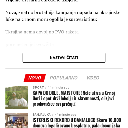
Nova, znatno brutalnija kampanja napada na ukrajinske
luke na Crnom moru ogolila je surovu istinu:
Ukrajina nema dovoljno PVO raketa
poremećen je izvoz žita
skresani su prihodi države
NASTAVI ČITATI
zaustavljene isporuke oružja ukrajinskoj vojsci
NOVO
POPULARNO
VIDEO
Poljoprivreda čini čak 60 odsto ukupnog robnog izvoza
Ukrajine, pa ovi ruski napadi stižu u najgorem mogućem
SPORT
14 minuta ago
KAPA DO DOLE, MAJSTORE! Nole uživa u Crnoj
trenutku – baš kada se poljoprivrednici spremaju za
Gori i opet drži lekciju iz skromnosti, o izjavi
žetvu. Ako ova blokada potraje, Rusija bi mogla da
prodavačice svi pričaju!
presiječe ključni izvor deviznih prihoda Ukrajine i ojača
BANJALUKA
44 minute ago
svoju pregovaračku poziciju u svijetu tako što će nanijeti
ISTORIJSKI REKORD U BANJALUCI! Skoro 10.000
udarac velikim uvoznicima žita u Africi i Aziji, piše Tajm.
domova legalizovano besplatno, pala decenijska