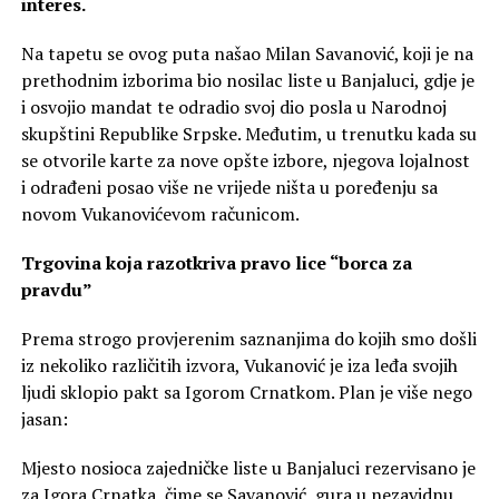
interes.
Na tapetu se ovog puta našao Milan Savanović, koji je na
prethodnim izborima bio nosilac liste u Banjaluci, gdje je
i osvojio mandat te odradio svoj dio posla u Narodnoj
skupštini Republike Srpske. Međutim, u trenutku kada su
se otvorile karte za nove opšte izbore, njegova lojalnost
i odrađeni posao više ne vrijede ništa u poređenju sa
novom Vukanovićevom računicom.
Trgovina koja razotkriva pravo lice “borca za
pravdu”
Prema strogo provjerenim saznanjima do kojih smo došli
iz nekoliko različitih izvora, Vukanović je iza leđa svojih
ljudi sklopio pakt sa Igorom Crnatkom. Plan je više nego
jasan:
Mjesto nosioca zajedničke liste u Banjaluci rezervisano je
za Igora Crnatka, čime se Savanović gura u nezavidnu