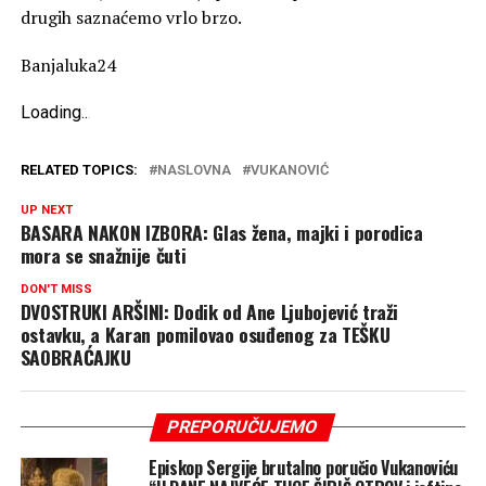
drugih saznaćemo vrlo brzo.
Banjaluka24
Loading
.
.
.
RELATED TOPICS:
NASLOVNA
VUKANOVIĆ
UP NEXT
BASARA NAKON IZBORA: Glas žena, majki i porodica
mora se snažnije čuti
DON'T MISS
DVOSTRUKI ARŠINI: Dodik od Ane Ljubojević traži
ostavku, a Karan pomilovao osuđenog za TEŠKU
SAOBRAĆAJKU
PREPORUČUJEMO
Episkop Sergije brutalno poručio Vukanoviću