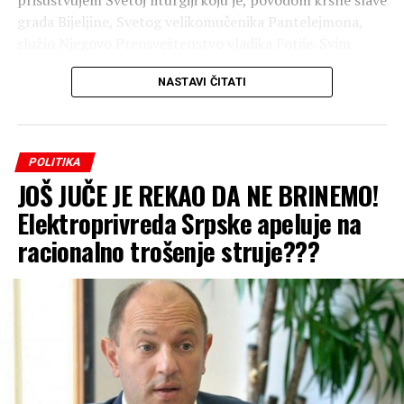
prisustvujem Svetoj liturgiji koju je, povodom krsne slave
grada Bijeljine, Svetog velikomučenika Pantelejmona,
služio Njegovo Preosveštenstvo vladika Fotije. Svim
građanima Bijeljine i Semberije od srca čestitam krsnu
NASTAVI ČITATI
slavu!”, izjavio je Stanivuković.
Предивно, пантелинско
јутро у Бијељини. 🙏
POLITIKA
JOŠ JUČE JE REKAO DA NE BRINEMO!
Elektroprivreda Srpske apeluje na
Част ми је била да
racionalno trošenje struje???
присуствујем Светој
литургији коју је, поводом
крсне славе града
Бијељине, Светог
великомученика