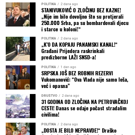
POLITIKA
2 dana ago
STANIVUKOVIĆ O ZLOČINU BEZ KAZNE!
„Nije im bilo dovoljno što su protjerali
250.000 Srba, pa su bombardovali djecu
i starce u koloni!“
POLITIKA
2 dana ago
„K’O DA KOPAJU PANAMSKI KANAL!“
Građani Prijedora raskrinkali
predizborne LAŽI SNSD-a!
POLITIKA
1 dan ago
SRPSKA JOŠ BEZ ROBNIH REZERVI
Vukomanović: “Ova Vlada nije samo loša,
već i opasna”
(BN) Foto: BN
DRUŠTVO
2 dana ago
31 GODINA OD ZLOČINA NA PETROVAČKOJ
CESTI! Danas se odaje počast stradalim
civilima!
POLITIKA
2 dana ago
„DOSTA JE BILO NEPRAVDE!“ Draško