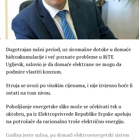
Пантелејмона, служио
Његово Преосвештенство
владика Фотије.
Свим грађанима
Бијељине и Семберије од
Dugotrajan sušni period, uz siromašne dotoke u domaće
hidroakumulacije i već poznate probleme u RiTE
срца честитам крсну…
Ugljevik, uslovio je da domaće elektrane ne mogu da
pic.twitter.com/GUwaCViAVM
podmire vlastiti konzum.
Struja se uvozi po visokim cijenama, i nije izvjesno hoće li
— Драшко Станивуковић
ostati na tom nivou.
(@Stanivukovic_D)
August
Poboljšanje energetske slike može se očekivati tek u
9, 2026
oktobru, pa iz Elektroprivrede Republike Srpske apeluju
na potrošače da racionalno troše električnu energiju.
Gradonačelnik Banja Luke je naglasio i poseban emotivni
Godina jeste sušna, pa domaći elektroenergetski sistem
odnos koji ima prema ovom gradu.