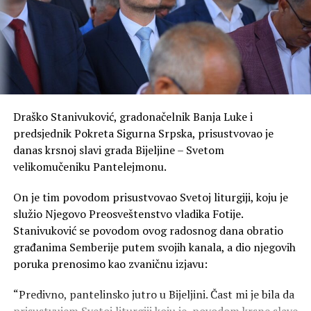
Draško Stanivuković, gradonačelnik Banja Luke i
predsjednik Pokreta Sigurna Srpska, prisustvovao je
danas krsnoj slavi grada Bijeljine – Svetom
velikomučeniku Pantelejmonu.
On je tim povodom prisustvovao Svetoj liturgiji, koju je
služio Njegovo Preosveštenstvo vladika Fotije.
Stanivuković se povodom ovog radosnog dana obratio
građanima Semberije putem svojih kanala, a dio njegovih
poruka prenosimo kao zvaničnu izjavu:
“Predivno, pantelinsko jutro u Bijeljini. Čast mi je bila da