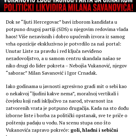
Dok se “ljuti Hercegovac” bavi izborom kandidata u
potpuno drugoj partiji (SDS) u njegovim redovima vlada
haos! Više nezavisnih i dobro upućenih izvora iz samog
vrha opozicije ekskluzivno je potvrdilo za naš portal:
Unutar Liste za pravdu i red ključa neviđeno
nezadovoljstvo, a u samom centru skandala našao se
niko drugi do lider pokreta – Nebojša Vukanović, njegov
“saborac” Milan Savanović i Igor Crnadak.
Iako godinama u javnosti agresivno gradi mit o sebi kao
o nekakvoj “ljudini kakve nema”, moralnoj vertikali i
čovjeku koji radi isključivo za narod, stvarnost iza
zatvorenih vrata je potpuno drugačija. Kada na sto dođu
izborne liste i borba za politički opstanak, sve te priče o
poštenju padaju u vodu. Na scenu stupa ono što
Vukanovića zapravo pokreće:
goli, hladni i sebični