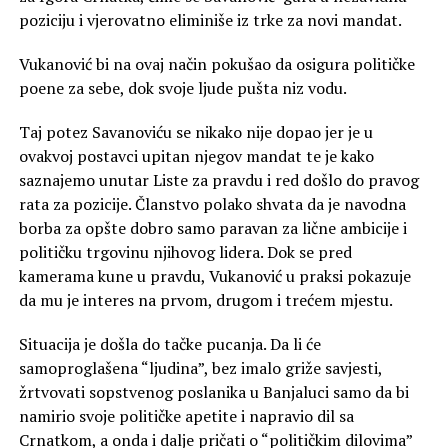
poziciju i vjerovatno eliminiše iz trke za novi mandat.
Vukanović bi na ovaj način pokušao da osigura političke
poene za sebe, dok svoje ljude pušta niz vodu.
Taj potez Savanoviću se nikako nije dopao jer je u
ovakvoj postavci upitan njegov mandat te je kako
saznajemo unutar Liste za pravdu i red došlo do pravog
rata za pozicije. Članstvo polako shvata da je navodna
borba za opšte dobro samo paravan za lične ambicije i
političku trgovinu njihovog lidera. Dok se pred
kamerama kune u pravdu, Vukanović u praksi pokazuje
da mu je interes na prvom, drugom i trećem mjestu.
Situacija je došla do tačke pucanja. Da li će
samoproglašena “ljudina”, bez imalo griže savjesti,
žrtvovati sopstvenog poslanika u Banjaluci samo da bi
namirio svoje političke apetite i napravio dil sa
Crnatkom, a onda i dalje pričati o “političkim dilovima”