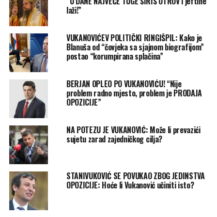
“U DANE NAJVEĆE TUGE ŠIRIŠ OTROV i jeftine
laži!”
VUKANOVIĆEV POLITIČKI RINGIŠPIL: Kako je
Blanuša od “čovjeka sa sjajnom biografijom”
postao “korumpirana splačina”
BERJAN OPLEO PO VUKANOVIĆU! “Nije
problem radno mjesto, problem je PRODAJA
OPOZICIJE”
NA POTEZU JE VUKANOVIĆ: Može li prevazići
sujetu zarad zajedničkog cilja?
STANIVUKOVIĆ SE POVUKAO ZBOG JEDINSTVA
OPOZICIJE: Hoće li Vukanović učiniti isto?