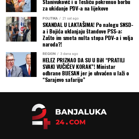
Stanivuković i u Tesliću pokrenuo borbu
za ukidanje PDV-a na lijekove
POLITIKA
21 sat ago
SKANDAL U LAKTAŠIMA! Po nalogu SNSD-
a i Bojića uklanjaju štandove PSS-a:
Zašto im smeta nulta stopa PDV-a i volja
naroda?!
REGION
3 dana ago
HELEZ PRIZNAO DA SU U BiH “PRATILI
SVAKI VUČIĆEV KORAK”! Ministar
odbrane BIJESAN jer je uhvaćen u laži o
“Sarajevo safariju”