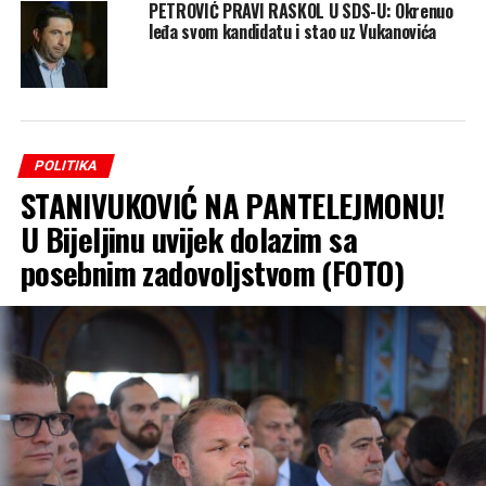
PETROVIĆ PRAVI RASKOL U SDS-U: Okrenuo
leđa svom kandidatu i stao uz Vukanovića
POLITIKA
STANIVUKOVIĆ NA PANTELEJMONU!
U Bijeljinu uvijek dolazim sa
posebnim zadovoljstvom (FOTO)