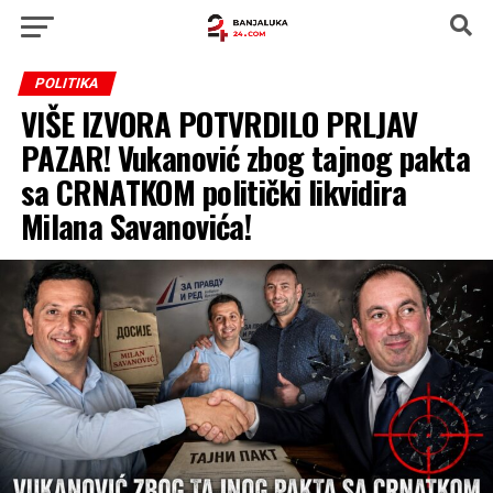
POLITIKA
VIŠE IZVORA POTVRDILO PRLJAV
PAZAR! Vukanović zbog tajnog pakta
sa CRNATKOM politički likvidira
Milana Savanovića!