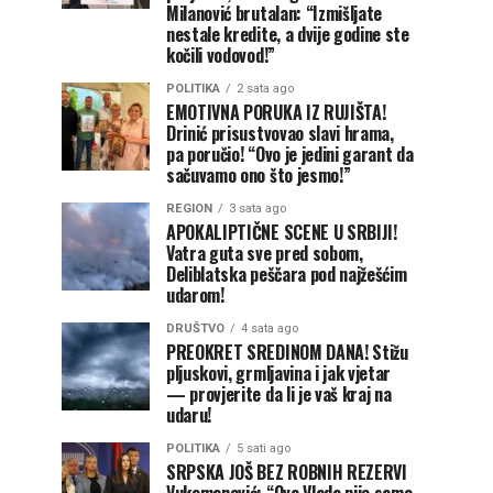
Milanović brutalan: “Izmišljate
nestale kredite, a dvije godine ste
kočili vodovod!”
POLITIKA
2 sata ago
EMOTIVNA PORUKA IZ RUJIŠTA!
Drinić prisustvovao slavi hrama,
pa poručio! “Ovo je jedini garant da
sačuvamo ono što jesmo!”
REGION
3 sata ago
APOKALIPTIČNE SCENE U SRBIJI!
Vatra guta sve pred sobom,
Deliblatska peščara pod najžešćim
udarom!
DRUŠTVO
4 sata ago
PREOKRET SREDINOM DANA! Stižu
pljuskovi, grmljavina i jak vjetar
— provjerite da li je vaš kraj na
udaru!
POLITIKA
5 sati ago
SRPSKA JOŠ BEZ ROBNIH REZERVI