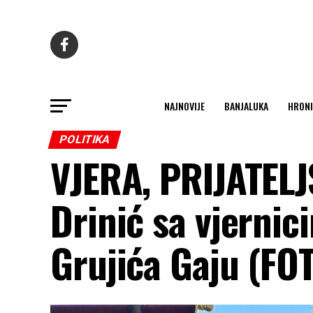
NAJNOVIJE
BANJALUKA
HRONI
POLITIKA
VJERA, PRIJATELJ
Drinić sa vjernic
Grujića Gaju (FO