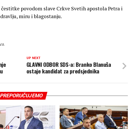
 čestitke povodom slave Crkve Svetih apostola Petra i
dravlju, miru i blagostanju.
VA
UP NEXT
nje
GLAVNI ODBOR SDS-a: Branko Blanuša
nu
ostaje kandidat za predsjednika
PREPORUČUJEMO