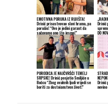
EMOTIVNA PORUKA IZ RUJIŠTA!
„RADIM
Drinić prisustvovao slavi hrama, pa
Drinić
poručio! “Ovo je jedini garant da
spremn
sačuvamo ono što jesmo!”
DO NOV
PORODICA JE NAJČVRŠĆI TEMELJ
STRAD
SRPSKE! Drinić posjetio Smiljiće u
NEPOK
Bočcu “Zbog ovakvih ljudi vrijedi se
Drinić
boriti za dostojanstven život!”
nevino
progna