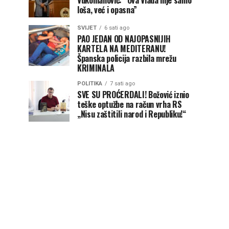
Vukomanović: “Ova Vlada nije samo
loša, već i opasna”
SVIJET
6 sati ago
PAO JEDAN OD NAJOPASNIJIH
KARTELA NA MEDITERANU!
Španska policija razbila mrežu
KRIMINALA
POLITIKA
7 sati ago
SVE SU PROĆERDALI! Božović iznio
teške optužbe na račun vrha RS
„Nisu zaštitili narod i Republiku!“