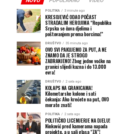
NOVO
POPULARNO
VIDEO
POLITIKA
3 minute ago
KRESOJEVIĆ ODAO POČAST
STRADALIM HEROJIMA “Republika
Srpska se čuva djelima i
poštovanjem prema borcima!”
DRUŠTVO
35 minuta ago
OVO SVI PAKUJEMO ZA PUT, A NE
ZNAMO DA JE STROGO
ZABRANJENO! Zbog jedne voćke na
granici slijedi kazna i do 13.000
evra!
DRUŠTVO
2 sata ago
KOLAPS NA GRANICAMA!
Kilometarske kolone i sati
čekanja: Ako krećete na put, OVO
morate znati!
POLITIKA
2 sata ago
POLITIČKO LICEMJERJE NA DJELU!
Ninković pred kamerama napada
projekte, a u sali glasa “ZA”!