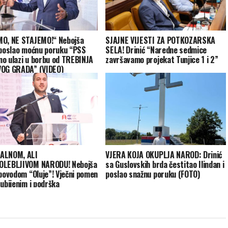
O, NE STAJEMO!“ Nebojša
SJAJNE VIJESTI ZA POTKOZARSKA
 poslao moćnu poruku “PSS
SELA! Drinić “Naredne sedmice
o ulazi u borbu od TREBINJA
završavamo projekat Tunjice 1 i 2”
OG GRADA” (VIDEO)
ALNOM, ALI
VJERA KOJA OKUPLJA NAROD: Drinić
OLEBLJIVOM NARODU! Nebojša
sa Guslovskih brda čestitao Ilindan i
 povodom “Oluje”! Vječni pomen
poslao snažnu poruku (FOTO)
 ubijenim i podrška
nima sa vjekovnih ognjišta!