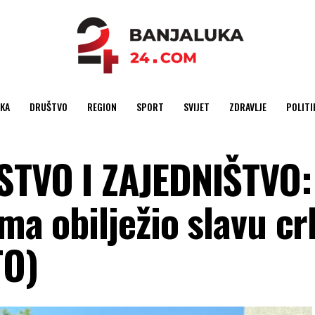
KA
DRUŠTVO
REGION
SPORT
SVIJET
ZDRAVLJE
POLITI
STVO I ZAJEDNIŠTVO:
ima obilježio slavu c
TO)