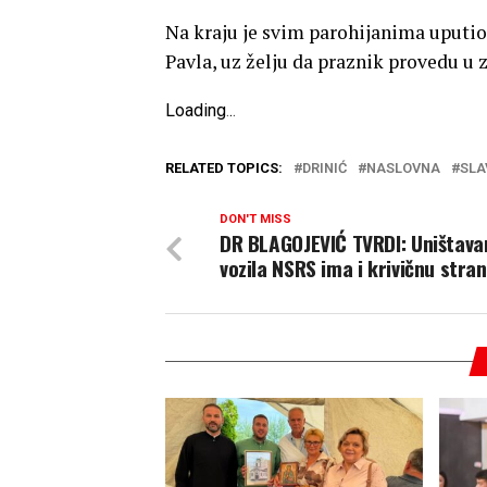
Na kraju je svim parohijanima uputio
Pavla, uz želju da praznik provedu u z
Loading
.
.
.
RELATED TOPICS:
DRINIĆ
NASLOVNA
SLA
DON'T MISS
DR BLAGOJEVIĆ TVRDI: Uništava
vozila NSRS ima i krivičnu stra