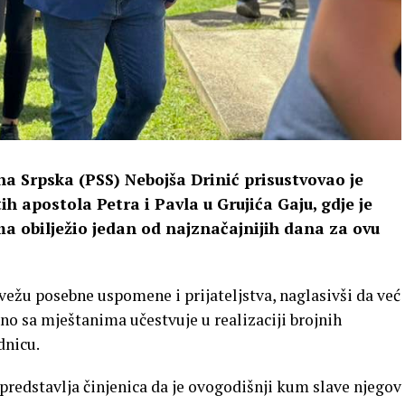
a Srpska (PSS) Nebojša Drinić prisustvovao je
ih apostola Petra i Pavla u Grujića Gaju, gdje je
a obilježio jedan od najznačajnijih dana za ovu
 vežu posebne uspomene i prijateljstva, naglasivši da već
dno sa mještanima učestvuje u realizaciji brojnih
dnicu.
predstavlja činjenica da je ovogodišnji kum slave njegov