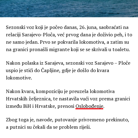
Sezonski voz koji je počeo danas, 26. juna, saobraćati na
relaciji Sarajevo-Ploča, već prvog dana je doživio peh, i to
ne samo jedan. Prvo se pokvarila lokomotiva, a zatim su
na granici pronašli migrante koji se se skrivali u toaletu.
Nakon polaska iz Sarajeva, sezonski voz Sarajevo – Ploče
uspio je stići do Čapljine, gdje je došlo do kvara
lokomotive.
Nakon kvara, kompoziciju je preuzela lokomotiva
Hrvatskih željeznica, te nastavila vući voz prema granici
između BiH i Hrvatske, prenosi
Oslobođenje
.
Zbog toga je, navode, putovanje privremeno prekinuto,
a putnici su čekali da se problem riješi.