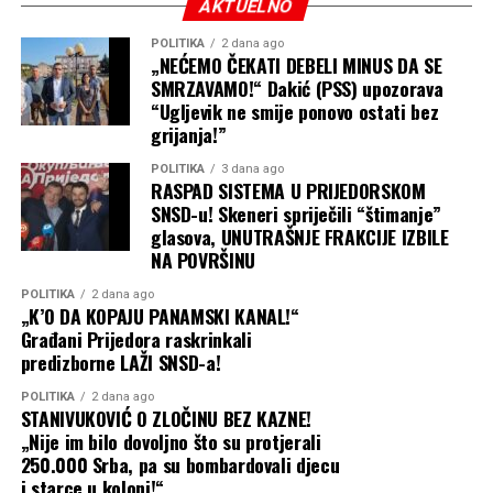
AKTUELNO
POLITIKA
2 dana ago
„NEĆEMO ČEKATI DEBELI MINUS DA SE
SMRZAVAMO!“ Dakić (PSS) upozorava
“Ugljevik ne smije ponovo ostati bez
grijanja!”
POLITIKA
3 dana ago
RASPAD SISTEMA U PRIJEDORSKOM
SNSD-u! Skeneri spriječili “štimanje”
glasova, UNUTRAŠNJE FRAKCIJE IZBILE
NA POVRŠINU
POLITIKA
2 dana ago
„K’O DA KOPAJU PANAMSKI KANAL!“
Građani Prijedora raskrinkali
predizborne LAŽI SNSD-a!
POLITIKA
2 dana ago
STANIVUKOVIĆ O ZLOČINU BEZ KAZNE!
„Nije im bilo dovoljno što su protjerali
250.000 Srba, pa su bombardovali djecu
i starce u koloni!“