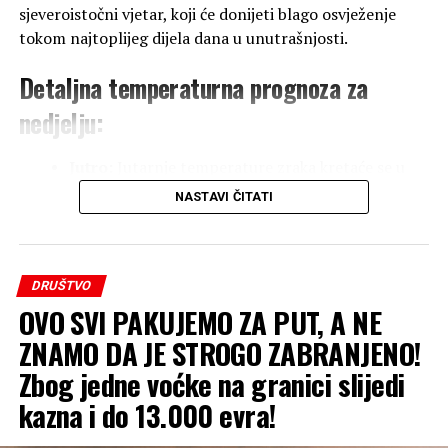
sjeveroistočni vjetar, koji će donijeti blago osvježenje
tokom najtoplijeg dijela dana u unutrašnjosti.
Detaljna temperaturna prognoza za
nedjelju:
Jutro:
Jutarnje temperature zraka kretaće se u
rasponu od
16 do 22 °C
, dok će na jugu zemlje
NASTAVI ČITATI
jutro biti znatno toplije, sa temperaturama oko
26 °C
.
DRUŠTVO
Dan:
Tokom dana očekuje se brz porast
OVO SVI PAKUJEMO ZA PUT, A NE
temperature. Najviša dnevna temperatura zraka
u većini krajeva kretaće se od
27 do 33 °C
.
ZNAMO DA JE STROGO ZABRANJENO!
Zbog jedne voćke na granici slijedi
Jug zemlje:
Na samom jugu očekuje nas pravi
kazna i do 13.000 evra!
tropski dan, gdje će živa u termometru dostizati i
ekstremnih
39 °C
!