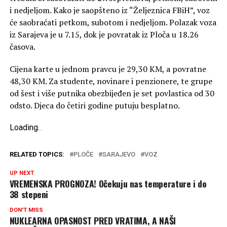
i nedjeljom. Kako je saopšteno iz “Željeznica FBiH”, voz
će saobraćati petkom, subotom i nedjeljom. Polazak voza
iz Sarajeva je u 7.15, dok je povratak iz Ploča u 18.26
časova.
Cijena karte u jednom pravcu je 29,30 KM, a povratne
48,30 KM. Za studente, novinare i penzionere, te grupe
od šest i više putnika obezbijeđen je set povlastica od 30
odsto. Djeca do četiri godine putuju besplatno.
Loading
.
.
.
RELATED TOPICS:
PLOČE
SARAJEVO
VOZ
UP NEXT
VREMENSKA PROGNOZA! Očekuju nas temperature i do
38 stepeni
DON'T MISS
NUKLEARNA OPASNOST PRED VRATIMA, A NAŠI