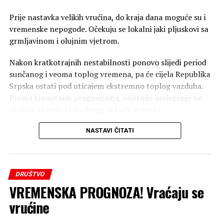
Prije nastavka velikih vrućina, do kraja dana moguće su i
vremenske nepogode. Očekuju se lokalni jaki pljuskovi sa
grmljavinom i olujnim vjetrom.
Nakon kratkotrajnih nestabilnosti ponovo slijedi period
sunčanog i veoma toplog vremena, pa će cijela Republika
Srpska ostati pod uticajem ekstremno toplog vazduha.
Prema trenutnim prognozama, osjetnije osvježenje ne
očekuje se prije kraja druge dekade avgusta.
„Blaži pad temperature očekuje se tek krajem druge
NASTAVI ČITATI
dekade avgusta, ali će tačan termin biti preciznije
određen u narednim prognozama“, navode iz
Republičkog hidrometeorološkog zavoda Republike
DRUŠTVO
Srpske, prenosi Srpskainfo.
VREMENSKA PROGNOZA! Vraćaju se
Građane tako očekuje još najmanje desetak dana visokih
vrućine
temperatura, uz vrijednosti koje će u najtoplijem dijelu