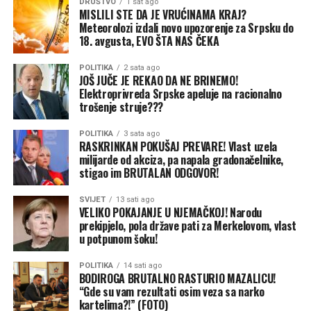
DRUŠTVO
1 sat ago
ograničenjima fizičkim osobama prijete novčane kazne
MISLILI STE DA JE VRUĆINAMA KRAJ?
Meteorolozi izdali novo upozorenje za Srpsku do
od 390 do čak 13.260 eura, zavisno od težine prekršaja.
18. avgusta, EVO ŠTA NAS ČEKA
Zbog toga se putnicima savjetuje da prije polaska
provjere važeće propise ili da svježe smokve i grožđe
POLITIKA
2 sata ago
JOŠ JUČE JE REKAO DA NE BRINEMO!
kupe tek nakon ulaska u Hrvatsku, prenosi Avaz.
Elektroprivreda Srpske apeluje na racionalno
trošenje struje???
POLITIKA
3 sata ago
RASKRINKAN POKUŠAJ PREVARE! Vlast uzela
milijarde od akciza, pa napala gradonačelnike,
stigao im BRUTALAN ODGOVOR!
SVIJET
13 sati ago
VELIKO POKAJANJE U NJEMAČKOJ! Narodu
prekipjelo, pola države pati za Merkelovom, vlast
u potpunom šoku!
POLITIKA
14 sati ago
BODIROGA BRUTALNO RASTURIO MAZALICU!
“Gde su vam rezultati osim veza sa narko
kartelima?!” (FOTO)