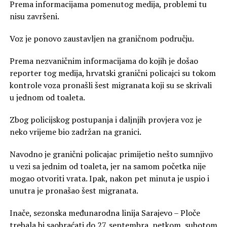
Prema informacijama pomenutog medija, problemi tu
nisu završeni.
Voz je ponovo zaustavljen na graničnom području.
Prema nezvaničnim informacijama do kojih je došao
reporter tog medija, hrvatski granični policajci su tokom
kontrole voza pronašli šest migranata koji su se skrivali
u jednom od toaleta.
Zbog policijskog postupanja i daljnjih provjera voz je
neko vrijeme bio zadržan na granici.
Navodno je granični policajac primijetio nešto sumnjivo
u vezi sa jednim od toaleta, jer na samom početka nije
mogao otvoriti vrata. Ipak, nakon pet minuta je uspio i
unutra je pronašao šest migranata.
Inače, sezonska međunarodna linija Sarajevo – Ploče
trebala bi saobraćati do 27. septembra, petkom, subotom