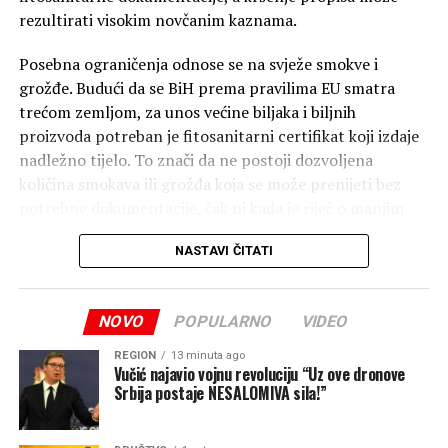
rezultirati visokim novčanim kaznama.
Posebna ograničenja odnose se na svježe smokve i
grožđe. Budući da se BiH prema pravilima EU smatra
trećom zemljom, za unos većine biljaka i biljnih
proizvoda potreban je fitosanitarni certifikat koji izdaje
nadležno tijelo. To znači da ne postoji dozvoljena
količina smokava ili grožđa koja se može prenijeti bez
potrebne dokumentacije, čak ni kada je riječ o manjim
količinama za ličnu upotrebu. I uz posjedovanje
NASTAVI ČITATI
certifikata, granične službe procjenjuju da li količina
odgovara ličnim potrebama ili upućuje na komercijalni
uvoz. Od ovih pravila izuzeto je samo nekoliko vrsta voća
NOVO
POPULARNO
VIDEO
– ananas, kokos, durian, banane i datule (hurme), koje se
mogu unijeti bez fitosanitarnog certifikata.
REGION
13 minuta ago
Vučić najavio vojnu revoluciju “Uz ove dronove
Srbija postaje NESALOMIVA sila!”
Ako granične ili carinske službe pronađu voće koje ne
ispunjava propisane uslove, ono može biti oduzeto i
uništeno. Za neprijavljivanje robe koja podliježe