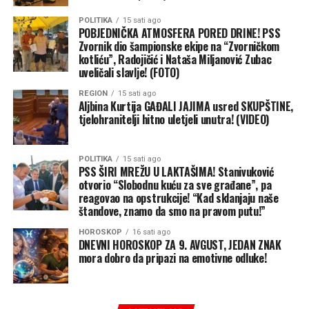
POLITIKA
15 sati ago
POBJEDNIČKA ATMOSFERA PORED DRINE! PSS
Zvornik dio šampionske ekipe na “Zvorničkom
kotliću”, Radojičić i Nataša Miljanović Zubac
uveličali slavlje! (FOTO)
REGION
15 sati ago
Aljbina Kurtija GAĐALI JAJIMA usred SKUPŠTINE,
tjelohranitelji hitno uletjeli unutra! (VIDEO)
POLITIKA
15 sati ago
PSS ŠIRI MREŽU U LAKTAŠIMA! Stanivuković
otvorio “Slobodnu kuću za sve građane”, pa
reagovao na opstrukcije! “Kad sklanjaju naše
štandove, znamo da smo na pravom putu!”
HOROSKOP
16 sati ago
DNEVNI HOROSKOP ZA 9. AVGUST, JEDAN ZNAK
mora dobro da pripazi na emotivne odluke!