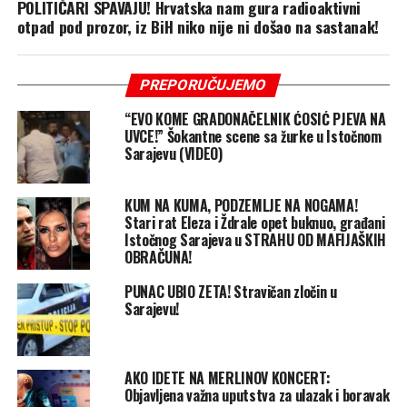
POLITIČARI SPAVAJU! Hrvatska nam gura radioaktivni
otpad pod prozor, iz BiH niko nije ni došao na sastanak!
PREPORUČUJEMO
“EVO KOME GRADONAČELNIK ĆOSIĆ PJEVA NA
UVCE!” Šokantne scene sa žurke u Istočnom
Sarajevu (VIDEO)
KUM NA KUMA, PODZEMLJE NA NOGAMA!
Stari rat Eleza i Ždrale opet buknuo, građani
Istočnog Sarajeva u STRAHU OD MAFIJAŠKIH
OBRAČUNA!
PUNAC UBIO ZETA! Stravičan zločin u
Sarajevu!
AKO IDETE NA MERLINOV KONCERT:
Objavljena važna uputstva za ulazak i boravak