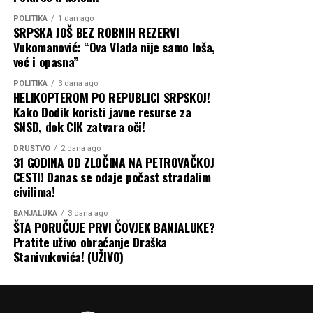
POLITIKA
1 dan ago
SRPSKA JOŠ BEZ ROBNIH REZERVI
Vukomanović: “Ova Vlada nije samo loša,
već i opasna”
POLITIKA
3 dana ago
HELIKOPTEROM PO REPUBLICI SRPSKOJ!
Kako Dodik koristi javne resurse za
SNSD, dok CIK zatvara oči!
DRUŠTVO
2 dana ago
31 GODINA OD ZLOČINA NA PETROVAČKOJ
CESTI! Danas se odaje počast stradalim
civilima!
BANJALUKA
3 dana ago
ŠTA PORUČUJE PRVI ČOVJEK BANJALUKE?
Pratite uživo obraćanje Draška
Stanivukovića! (UŽIVO)