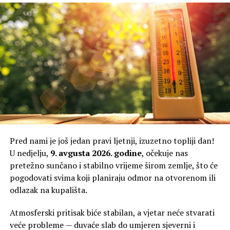
dana u pojedinim krajevima dostizati 40 stepeni.
Pred nami je još jedan pravi ljetnji, izuzetno topliji dan!
U nedjelju,
9. avgusta 2026. godine
, očekuje nas
pretežno sunčano i stabilno vrijeme širom zemlje, što će
pogodovati svima koji planiraju odmor na otvorenom ili
odlazak na kupališta.
Atmosferski pritisak biće stabilan, a vjetar neće stvarati
veće probleme — duvaće slab do umjeren sjeverni i