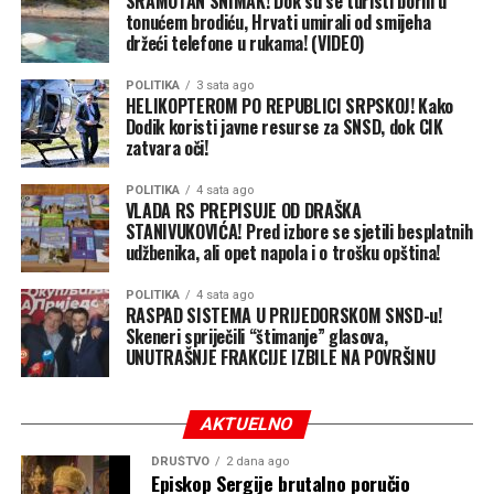
SRAMOTAN SNIMAK! Dok su se turisti borili u
tonućem brodiću, Hrvati umirali od smijeha
držeći telefone u rukama! (VIDEO)
POLITIKA
3 sata ago
HELIKOPTEROM PO REPUBLICI SRPSKOJ! Kako
Dodik koristi javne resurse za SNSD, dok CIK
zatvara oči!
POLITIKA
4 sata ago
VLADA RS PREPISUJE OD DRAŠKA
STANIVUKOVIĆA! Pred izbore se sjetili besplatnih
udžbenika, ali opet napola i o trošku opština!
POLITIKA
4 sata ago
RASPAD SISTEMA U PRIJEDORSKOM SNSD-u!
Skeneri spriječili “štimanje” glasova,
UNUTRAŠNJE FRAKCIJE IZBILE NA POVRŠINU
AKTUELNO
DRUŠTVO
2 dana ago
Episkop Sergije brutalno poručio