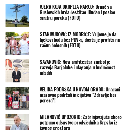
VJERA KOJA OKUPLJA NAROD: Drinić sa
Guslovskih brda čestitao Ilindan i poslao
snažnu poruku (FOTO)
STANIVUKOVIĆ IZ MODRIČE: Vrijeme je da
lijekovi budu bez PDV-a, dosta je profita na
račun bolesnih (FOTO)
SAVANOVIĆ: Novi amfiteatar simbol je
razvoja Banjaluke i ulaganja u budućnost
mladih
VELIKA PODRŠKA U NOVOM GRADU: Građani
masovno podržali inicijativu “Zdravlje bez
poreza”!
MILANOVIĆ UPOZORIO: Zabrinjavajuće skoro
potpuno odsustvo predsjednika Srpske iz
javnog prostora