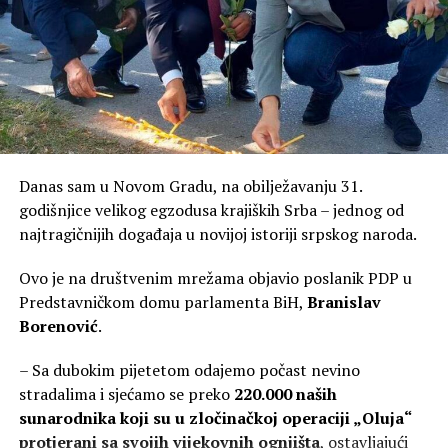
Danas sam u Novom Gradu, na obilježavanju 31.
godišnjice velikog egzodusa krajiških Srba – jednog od
najtragičnijih događaja u novijoj istoriji srpskog naroda.
Ovo je na društvenim mrežama objavio poslanik PDP u
Predstavničkom domu parlamenta BiH,
Branislav
Borenović
.
– Sa dubokim pijetetom odajemo počast nevino
stradalima i sjećamo se preko
220.000 naših
sunarodnika koji su u zločinačkoj operaciji „Oluja“
protjerani sa svojih vijekovnih ognjišta
, ostavljajući