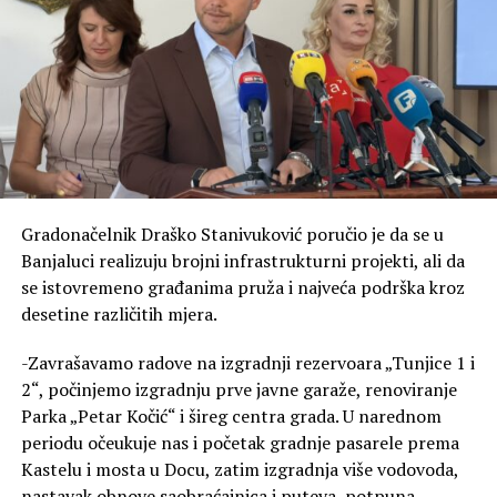
povezivanja radnog staža za desetine hiljada
obespravljenih naših sunarodnika iz Republike
Srpske Krajine
, kojima se i dalje ne priznaju četiri
godine radnog staža. To je pitanje pravde, dostojanstva i
jednakog odnosa prema ljudima koji su pretrpjeli
ogromnu žrtvu – poručio je Borenović.
Sjećanje nije poziv na mržnju, već naša obaveza prema
žrtvama, istini i budućim generacijama, navodi on.
Gradonačelnik Draško Stanivuković poručio je da se u
Banjaluci realizuju brojni infrastrukturni projekti, ali da
–
Samo narod koji pamti svoju istoriju može graditi
se istovremeno građanima pruža i najveća podrška kroz
budućnost zasnovanu na miru, pravdi, dostojanstvu i
desetine različitih mjera.
međusobnom poštovanju
. Da se ne zaboravi. Da se
nikada i nikome ne ponovi. Vječna slava i pomen svim
-Zavrašavamo radove na izgradnji rezervoara „Tunjice 1 i
nevino stradalim – zaključio je Borenović.
2“, počinjemo izgradnju prve javne garaže, renoviranje
Parka „Petar Kočić“ i šireg centra grada. U narednom
periodu očeukuje nas i početak gradnje pasarele prema
Kastelu i mosta u Docu, zatim izgradnja više vodovoda,
nastavak obnove saobraćajnica i puteva, potpuna