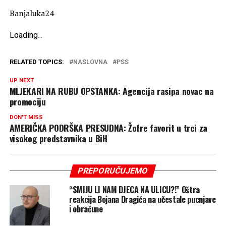
Banjaluka24
Loading
.
.
.
RELATED TOPICS:
NASLOVNA
PSS
UP NEXT
MLJEKARI NA RUBU OPSTANKA: Agencija rasipa novac na
promociju
DON'T MISS
AMERIČKA PODRŠKA PRESUDNA: Žofre favorit u trci za
visokog predstavnika u BiH
PREPORUČUJEMO
“SMIJU LI NAM DJECA NA ULICU?!” Oštra
reakcija Bojana Dragića na učestale pucnjave
i obračune