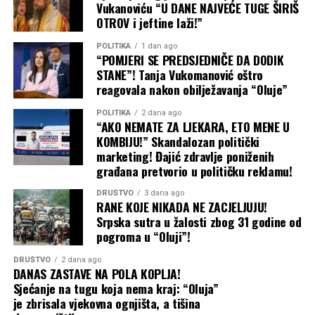
Vukanoviću “U DANE NAJVEĆE TUGE ŠIRIŠ
OTROV i jeftine laži!”
POLITIKA
1 dan ago
“POMJERI SE PREDSJEDNIČE DA DODIK
STANE”! Tanja Vukomanović oštro
reagovala nakon obilježavanja “Oluje”
POLITIKA
2 dana ago
“AKO NEMATE ZA LJEKARA, ETO MENE U
KOMBIJU!” Skandalozan politički
marketing! Đajić zdravlje poniženih
građana pretvorio u političku reklamu!
DRUŠTVO
3 dana ago
RANE KOJE NIKADA NE ZACJELJUJU!
Srpska sutra u žalosti zbog 31 godine od
pogroma u “Oluji”!
DRUŠTVO
2 dana ago
DANAS ZASTAVE NA POLA KOPLJA!
Sjećanje na tugu koja nema kraj: “Oluja”
je zbrisala vjekovna ognjišta, a tišina