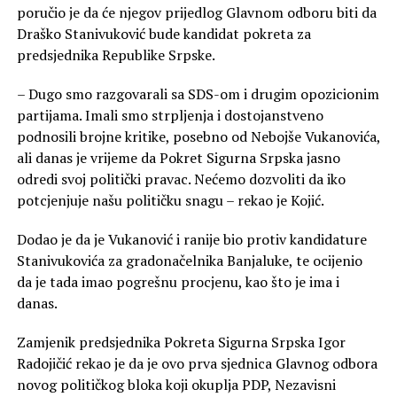
poručio je da će njegov prijedlog Glavnom odboru biti da
Draško Stanivuković bude kandidat pokreta za
predsjednika Republike Srpske.
– Dugo smo razgovarali sa SDS-om i drugim opozicionim
partijama. Imali smo strpljenja i dostojanstveno
podnosili brojne kritike, posebno od Nebojše Vukanovića,
ali danas je vrijeme da Pokret Sigurna Srpska jasno
odredi svoj politički pravac. Nećemo dozvoliti da iko
potcjenjuje našu političku snagu – rekao je Kojić.
Dodao je da je Vukanović i ranije bio protiv kandidature
Stanivukovića za gradonačelnika Banjaluke, te ocijenio
da je tada imao pogrešnu procjenu, kao što je ima i
danas.
Zamjenik predsjednika Pokreta Sigurna Srpska Igor
Radojičić rekao je da je ovo prva sjednica Glavnog odbora
novog političkog bloka koji okuplja PDP, Nezavisni