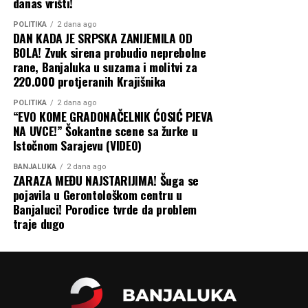
danas vrišti!
POLITIKA
2 dana ago
DAN KADA JE SRPSKA ZANIJEMILA OD
BOLA! Zvuk sirena probudio neprebolne
rane, Banjaluka u suzama i molitvi za
220.000 protjeranih Krajišnika
POLITIKA
2 dana ago
“EVO KOME GRADONAČELNIK ĆOSIĆ PJEVA
NA UVCE!” Šokantne scene sa žurke u
Istočnom Sarajevu (VIDEO)
BANJALUKA
2 dana ago
ZARAZA MEĐU NAJSTARIJIMA! Šuga se
pojavila u Gerontološkom centru u
Banjaluci! Porodice tvrde da problem
traje dugo