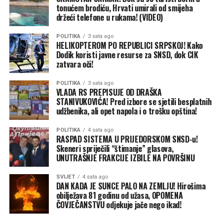
Danas, godine kasnije, isti
tonućem brodiću, Hrvati umirali od smijeha
ti koji su nas kritikovali
držeći telefone u rukama! (VIDEO)
pokušavaju da prepišu naš
POLITIKA
3 sata ago
HELIKOPTEROM PO REPUBLICI SRPSKOJ! Kako
recept, jer su uvidjeli
Dodik koristi javne resurse za SNSD, dok CIK
koliko to narodu znači”,
zatvara oči!
podsjećaju iz gradske
POLITIKA
3 sata ago
VLADA RS PREPISUJE OD DRAŠKA
uprave.
STANIVUKOVIĆA! Pred izbore se sjetili besplatnih
udžbenika, ali opet napola i o trošku opština!
Vlada kopira, ali trošak prebacuje na
POLITIKA
4 sata ago
RASPAD SISTEMA U PRIJEDORSKOM SNSD-u!
opštine
Skeneri spriječili “štimanje” glasova,
UNUTRAŠNJE FRAKCIJE IZBILE NA POVRŠINU
Međutim, razlika između izvornog banjalučkog modela i
SVIJET
4 sata ago
republičkog prepisivanja je više nego očigledna. Dok je
DAN KADA JE SUNCE PALO NA ZEMLJU! Hirošima
Banja Luka iz sopstvenog budžeta u potpunosti
obilježava 81 godinu od užasa, OPOMENA
finansirala udžbenike za svoje školarce, Vlada Srpske u
ČOVJEČANSTVU odjekuje jače nego ikad!
svoj program ubacuje “sitna slova” i dio tereta prebacuje