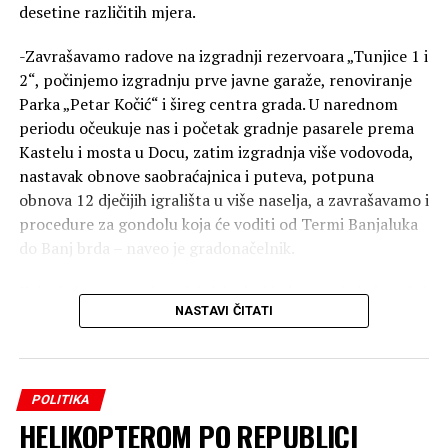
desetine različitih mjera.
-Zavrašavamo radove na izgradnji rezervoara „Tunjice 1 i
2“, počinjemo izgradnju prve javne garaže, renoviranje
Parka „Petar Kočić“ i šireg centra grada. U narednom
periodu očeukuje nas i početak gradnje pasarele prema
Kastelu i mosta u Docu, zatim izgradnja više vodovoda,
nastavak obnove saobraćajnica i puteva, potpuna
obnova 12 dječijih igrališta u više naselja, a zavrašavamo i
procedure za gondolu koja će voditi od Termi Banjaluka
do Banj brda – naveo je gradonačelnik.
Kako je kazao, novi projekti će dati jedan novi obris našoj
NASTAVI ČITATI
Banjaluci.
-U Banjaluci se najviše gradi, a svojim građanima najviše
pruža. Nastavljamo put uspona, izgradnje i napretka i
POLITIKA
želimo da se ovakva energija širi i po drugim gradovima u
HELIKOPTEROM PO REPUBLICI
Republici Srpskoj – zaključio je gradonačelnik.