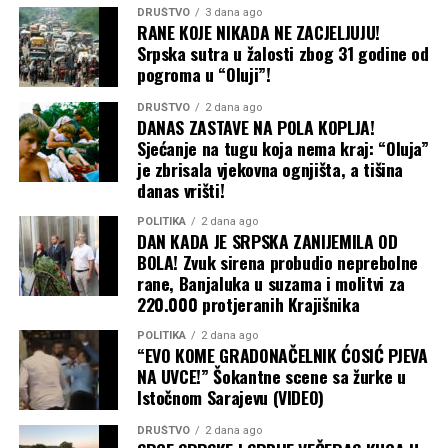
DRUŠTVO
3 dana ago
izbori?
RANE KOJE NIKADA NE ZACJELJUJU!
Srpska sutra u žalosti zbog 31 godine od
Građanima Srpske dobro je poznat obrazac ponašanja
pogroma u “Oluji”!
republičke vlasti: u neizbornim godinama roditelji
DRUŠTVO
2 dana ago
moraju izdvajati i po nekoliko stotina maraka za
DANAS ZASTAVE NA POLA KOPLJA!
opremanje đaka, dok u izbornim godinama naprasno
Sjećanje na tugu koja nema kraj: “Oluja”
“stignu” besplatni udžbenici i jednokratne pomoći.
je zbrisala vjekovna ognjišta, a tišina
danas vrišti!
Predstojeća školska 2026/2027. godina još jednom
POLITIKA
2 dana ago
razotkriva tu praksu. Iako je pohvalno što će dio roditelja
DAN KADA JE SRPSKA ZANIJEMILA OD
konačno osjetiti rasterećenje, ostaje gorak ukus da se
BOLA! Zvuk sirena probudio neprebolne
rane, Banjaluka u suzama i molitvi za
sudbina osnovaca koristi kao izborni adut. S druge
220.000 protjeranih Krajišnika
strane, Banja Luka je na djelu dokazala da prava briga o
porodici ne zavisi od izbornog kalendara, ostavljajući
POLITIKA
2 dana ago
“EVO KOME GRADONAČELNIK ĆOSIĆ PJEVA
republičku vlast da kaska za idejama koje su u najvećem
NA UVCE!” Šokantne scene sa žurke u
gradu Srpske već odavno postale realnost.
Istočnom Sarajevu (VIDEO)
Banjaluka24
DRUŠTVO
2 dana ago