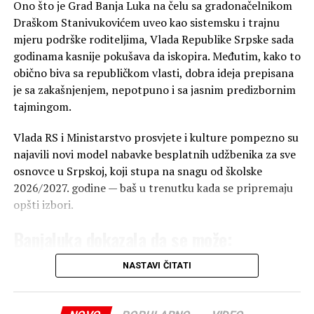
„Sve nepravilnosti koje smo upratili i prijavljivali nisu
Ono što je Grad Banja Luka na čelu sa gradonačelnikom
prijave počinju od ponedjeljka, 10. avgusta kada će na
naišle na razumijevanje CIK-a. Izgleda da je CIK spustio
Draškom Stanivukovićem uveo kao sistemsku i trajnu
zvaničnoj internet stranici Grada biti objavljeni poziv i
prag tolerancije. Niz je nepravilnosti — SNSD je
mjeru podrške roditeljima, Vlada Republike Srpske sada
sva potrebna dokumentacija.
organizovao druženje penzionera u Tesliću, sankcija nije
godinama kasnije pokušava da iskopira. Međutim, kako to
bilo, CIK kaže da to nije bila preuranjena izborna
obično biva sa republičkom vlasti, dobra ideja prepisana
kampanja“, poručuju iz Transparensi internešnela BiH.
je sa zakašnjenjem, nepotpuno i sa jasnim predizbornim
tajmingom.
BN
Vlada RS i Ministarstvo prosvjete i kulture pompezno su
najavili novi model nabavke besplatnih udžbenika za sve
osnovce u Srpskoj, koji stupa na snagu od školske
2026/2027. godine — baš u trenutku kada se pripremaju
opšti izbori.
Banjaluka dokazala da se može:
Besplatni udžbenici svake godine, bez
NASTAVI ČITATI
kalkulacija