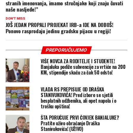
stranih imenovanja, imamo stručnjake koji znaju čuvati
naše nasljeđe!”
DON'T MISS
JOŠ JEDAN PROPALI PROJEKAT IRB-a IDE NA DOBOŠ!
Ponovo rasprodaju jedinu gradsku pijacu u regiji!
PREPORUČUJEMO
VIŠE NOVCA ZA RODITELJE I STUDENTE!
Banjaluka podiže subvencije za vrtiće na 200
KM, stipendije skaču za čak 50 odsto!
VLADA RS PREPISUJE OD DRAŠKA
STANIVUKOVIĆA! Pred izbore se sjetili
besplatnih udžbenika, ali opet napola i o
trošku opština!
ŠTA PORUČUJE PRVI ČOVJEK BANJALUKE?
Pratite uživo obraćanje Draška
Stanivukovića! (UŽIVO)