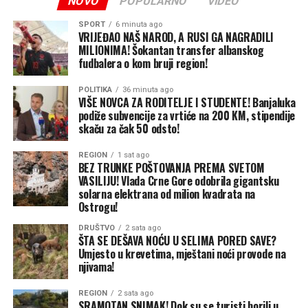
Dok vladajuća koalicija na nivou Srpske sjeti roditelja i
NOVO
POPULARNO
VIDEO
školaraca samo kada treba sakupljati političke poene u
SPORT
6 minuta ago
izbornoj godini, Banja Luka već godinama drži lekciju iz
VRIJEĐAO NAŠ NAROD, A RUSI GA NAGRADILI
MILIONIMA! Šokantan transfer albanskog
odgovorne socijalne politike.
fudbalera o kom bruji region!
Stanivuković je bio prvi koji je hrabro probio led i
POLITIKA
36 minuta ago
obezbijedio da svi osnovci u najvećem gradu Srpskoj
VIŠE NOVCA ZA RODITELJE I STUDENTE! Banjaluka
svake godine potpuno besplatno dobiju komplete
podiže subvencije za vrtiće na 200 KM, stipendije
skaču za čak 50 odsto!
udžbenika. U Banjaluci to nije predizborno obećanje, niti
jednokratna milostinja — to je standard koji traje i na
REGION
1 sat ago
koji roditelji sigurno računaju iz godine u godinu, bez
BEZ TRUNKE POŠTOVANJA PREMA SVETOM
VASILIJU! Vlada Crne Gore odobrila gigantsku
obzira na to da li se te jeseni održavaju izbori.
solarna elektrana od milion kvadrata na
Ostrogu!
“Kada smo u Banjaluci uveli
DRUŠTVO
2 sata ago
besplatne udžbenike,
ŠTA SE DEŠAVA NOĆU U SELIMA PORED SAVE?
Umjesto u krevetima, mještani noći provode na
govorili su da je to
njivama!
nemoguće i populistički.
REGION
2 sata ago
SRAMOTAN SNIMAK! Dok su se turisti borili u