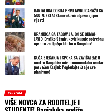
BANJALUKA DOBIJA PRVU JAVNU GARAŽU SA
500 MJESTA! Stanivuković objavio sjajne
vijesti
BRANKICA GA TAGOVALA, ON SE ODMAH
JAVIO! Draško Stanivuković kupuje potrebnu
opremu za Dječiju kliniku u Banjaluci!
KUĆA SJEĆANJA I SPONA SA ZAVIČAJEM! U
centru Banjaluke niče monumentalni centar
posvećen Krajini: Pogledajte šta je sve
planirano!
POLITIKA
VIŠE NOVCA ZA RODITELJE I
STUDENTE! Banjaluka podiže