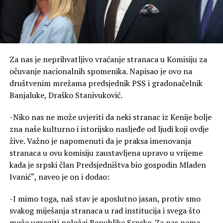
Za nas je neprihvatljivo vraćanje stranaca u Komisiju za
očuvanje nacionalnih spomenika. Napisao je ovo na
društvenim mrežama predsjednik PSS i gradonačelnik
Banjaluke, Draško Stanivuković.
-Niko nas ne može uvjeriti da neki stranac iz Kenije bolje
zna naše kulturno i istorijsko nasljeđe od ljudi koji ovdje
žive. Važno je napomenuti da je praksa imenovanja
stranaca u ovu komisiju zaustavljena upravo u vrijeme
kada je srpski član Predsjedništva bio gospodin Mladen
Ivanić“, naveo je on i dodao:
-I mimo toga, naš stav je aposlutno jasan, protiv smo
svakog miješanja stranaca u rad institucija i svega što
može ugroziti položaj Republike Srpske. Za nas nema