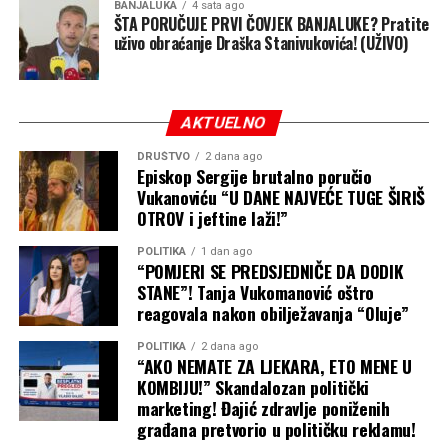
BANJALUKA
4 sata ago
na lokalne zajednice.
ŠTA PORUČUJE PRVI ČOVJEK BANJALUKE? Pratite
uživo obraćanje Draška Stanivukovića! (UŽIVO)
Prema najavljenom planu koji obuhvata više od 80.000
učenika širom Srpske:
AKTUELNO
Ukupna vrijednost programa:
16 miliona KM
DRUŠTVO
2 dana ago
Episkop Sergije brutalno poručio
Udio Vlade RS:
12 miliona KM
Vukanoviću “U DANE NAJVEĆE TUGE ŠIRIŠ
OTROV i jeftine laži!”
Udio lokalnih zajednica:
4 miliona KM
POLITIKA
1 dan ago
“POMJERI SE PREDSJEDNIČE DA DODIK
STANE”! Tanja Vukomanović oštro
Vlada će u cjelosti pokriti troškove samo za izrazito
reagovala nakon obilježavanja “Oluje”
nerazvijene opštine, dok će ostale lokalne samouprave
morati iz svojih, često već osiromašenih budžeta, da
POLITIKA
2 dana ago
“AKO NEMATE ZA LJEKARA, ETO MENE U
doplaćuju kako bi njihova djeca uopšte dobila ono što
KOMBIJU!” Skandalozan politički
banjalučki osnovci imaju već godinama.
marketing! Đajić zdravlje poniženih
građana pretvorio u političku reklamu!
Predizborni balon koji puca čim prođu