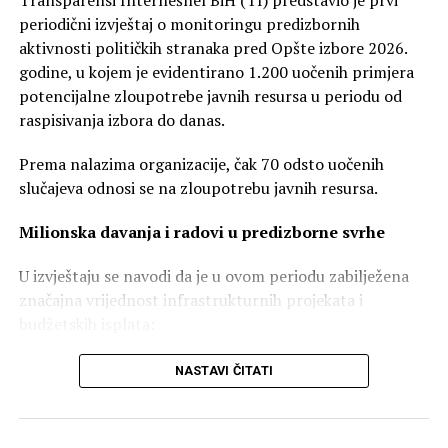
periodični izvještaj o monitoringu predizbornih
Istakao je da od septembra odnosno oktobra stupa na
aktivnosti političkih stranaka pred Opšte izbore 2026.
snagu i povećanje stipendija za 50 odsto za učenike
godine, u kojem je evidentirano 1.200 uočenih primjera
odnosno studente, a da je Banja Luka ove godine prvi
potencijalne zloupotrebe javnih resursa u periodu od
put podržala i brucoše, najbolje rangirane na svim
raspisivanja izbora do danas.
fakultetima sa po 200 KM.
Prema nalazima organizacije, čak 70 odsto uočenih
Podsjetio je da je Grad u okviru ovogodišnje kampanje
slučajeva odnosi se na zloupotrebu javnih resursa.
već realizovao više značajnih mjera, među kojima su
povećanje izdvajanja za maturske proslave, povećanje
Milionska davanja i radovi u predizborne svrhe
podrške za proces vantjelesne oplodnje sa 4.000 na
5.000 KM po pojedinačnom zahtjevu.
U izvještaju se navodi da je u ovom periodu zabilježena
značajna vrijednost infrastrukturnih projekata i
Ovlašteni potpisnik u Odjeljenju za društevne
budžetskih isplata:
djelatnosti Danijela Kajkut istakla je da je podrška
mladim jedan od prioriteta administracije.
– Infrastrukturni radovi: Vrijednost završenih javnih
NASTAVI ČITATI
radova iznosi 126 miliona maraka, dok je vrijednost
-U kontinuitetu ulažemo u obrazovanje i znanje i otuda
započetih radova dostiže 453 miliona maraka.
naša mjera podrške brucošima. Pravo na ovu podršku