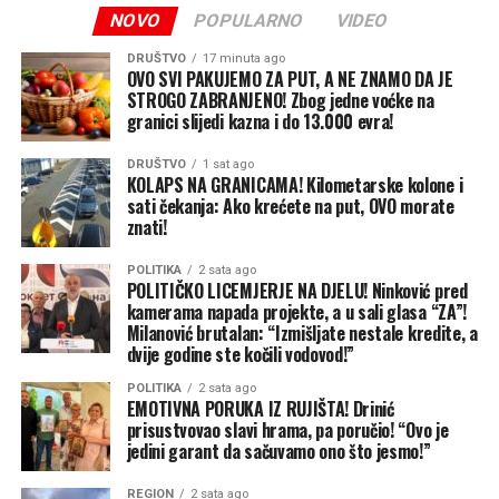
bombarder “Enola Gej” bacio atomsku bombu na
administracija takođe želi da pojača borbu protiv
NOVO
POPULARNO
VIDEO
Hirošimu.
komercijalne industrije koja organizuje ovakva
DRUŠTVO
17 minuta ago
putovanja.
Agencija TASS javila je da je Macui kritikovao Rusiju i
OVO SVI PAKUJEMO ZA PUT, A NE ZNAMO DA JE
STROGO ZABRANJENO! Zbog jedne voćke na
njene akcije u Ukrajini tokom komemoracije, ali nije
Vrhovni sud već povukao jasnu granicu
granici slijedi kazna i do 13.000 evra!
pomenuo SAD kao zemlju koja je bacila bombu na grad.
Najveća prepreka Trampovoj politici ostaje odluka
DRUŠTVO
1 sat ago
Japanski premijer Sanae Takaiči takođe nije pomenula
KOLAPS NA GRANICAMA! Kilometarske kolone i
Vrhovnog suda od 30. juna.
sati čekanja: Ako krećete na put, OVO morate
SAD u svom obraćanju. Ona je obećala da će Japan
znati!
nastaviti da čini sve što je moguće da stvori svijet bez
U predmetu “Trump v. Barbara”, sud je razmatrao da li
nuklearnog oružja. – Ne smijemo prestati da se krećemo
Ustav garantuje državljanstvo djeci rođenoj u SAD čiji
POLITIKA
2 sata ago
ovim putem – naglasila je ona i pozvala na nuklearno
POLITIČKO LICEMJERJE NA DJELU! Ninković pred
roditelji ilegalno ili privremeno borave u zemlji.
kamerama napada projekte, a u sali glasa “ZA”!
razoružanje. Ona je izrazila nadu da svijet nikada neće
Milanović brutalan: “Izmišljate nestale kredite, a
vidjeti treći grad koji je pretrpio atomsko
Klauzula o državljanstvu iz 14. amandmana propisuje da
dvije godine ste kočili vodovod!”
bombardovanje.
su osobe rođene ili naturalizovane u SAD i pod njihovom
POLITIKA
2 sata ago
jurisdikcijom državljani Sjedinjenih Američkih Država i
EMOTIVNA PORUKA IZ RUJIŠTA! Drinić
Japanski zvaničnici uglavnom ne ističu u javnim
savezne države u kojoj žive.
prisustvovao slavi hrama, pa poručio! “Ovo je
govorima da su SAD izvršile napade na gradove Hirošimu
jedini garant da sačuvamo ono što jesmo!”
i Nagasaki, navodi TASS.
Većina sudija zaključila je da djeca rođena u SAD
REGION
2 sata ago