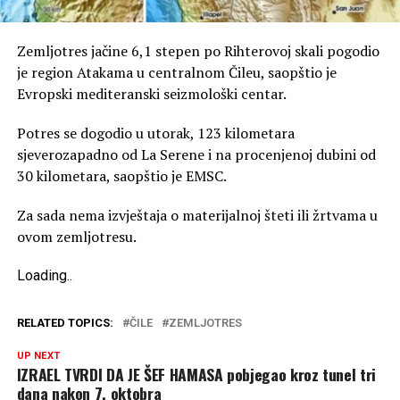
Zemljotres jačine 6,1 stepen po Rihterovoj skali pogodio
je region Atakama u centralnom Čileu, saopštio je
Evropski mediteranski seizmološki centar.
Potres se dogodio u utorak, 123 kilometara
sjeverozapadno od La Serene i na procenjenoj dubini od
30 kilometara, saopštio je EMSC.
Za sada nema izvještaja o materijalnoj šteti ili žrtvama u
ovom zemljotresu.
Loading
.
.
.
RELATED TOPICS:
ČILE
ZEMLJOTRES
UP NEXT
IZRAEL TVRDI DA JE ŠEF HAMASA pobjegao kroz tunel tri
dana nakon 7. oktobra