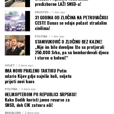
kategorije, prenosi CNN.
predizborne LAŽI SNSD-a!
Konzervativne sudije bile podijeljene
DRUŠTVO
1 dan ago
31 GODINA OD ZLOČINA NA PETROVAČKOJ
CESTI! Danas se odaje počast stradalim
Iako je Tramp izgubio slučaj rezultatom 6:3, odluka je
civilima!
pokazala ozbiljne razlike među konzervativnim sudijama
Vrhovnog suda.
POLITIKA
1 dan ago
STANIVUKOVIĆ O ZLOČINU BEZ KAZNE!
„Nije im bilo dovoljno što su protjerali
Sudije Klarens Tomas (Clarence Thomas), Semjuel Alito
250.000 Srba, pa su bombardovali djecu
(Samuel Alito) i Nil Gorsuč (Neil Gorsuch) nisu se složile
i starce u koloni!“
sa većinom. Tomas i Gorsuč posebno su osporavali
tumačenje prema kojem 14. amandman tako široko štiti
SVIJET
2 dana ago
IMA NOVU PAKLENU TAKTIKU Putin
državljanstvo djece stranaca rođene u SAD.
udario Kijev gdje najviše boli, svijetu
prijeti novi haos
Kavano je, s druge strane, glasao da Trampova uredba
ne može opstati, ali je svoj zaključak zasnovao na
POLITIKA
2 dana ago
HELIKOPTEROM PO REPUBLICI SRPSKOJ!
saveznom zakonu, a ne na istom ustavnom obrazloženju
Kako Dodik koristi javne resurse za
kao petočlana većina.
SNSD, dok CIK zatvara oči!
Nova pravna bitka na pomolu
BANJALUKA
2 dana ago