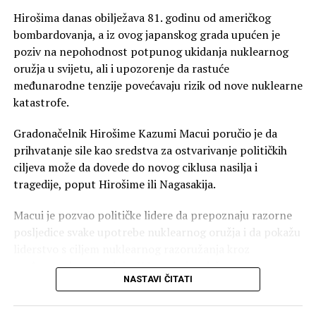
Na meti “turizam radi porođaja”
Hirošima danas obilježava 81. godinu od američkog
Posebnu pažnju privukla je uredba kojom Trampova
bombardovanja, a iz ovog japanskog grada upućen je
administracija želi da pooštri borbu protiv prakse u kojoj
poziv na nepohodnost potpunog ukidanja nuklearnog
strankinje dolaze u SAD prvenstveno radi porođaja kako
oružja u svijetu, ali i upozorenje da rastuće
bi njihovo dijete dobilo američko državljanstvo.
međunarodne tenzije povećavaju rizik od nove nuklearne
katastrofe.
Zamjenik šefa kabineta Bijele kuće Stiven Miler (Stephen
Miller), jedan od glavnih kreatora Trampove imigracione
Gradonačelnik Hirošime Kazumi Macui poručio je da
politike, predstavio je novu uredbu kao zabranu
prihvatanje sile kao sredstva za ostvarivanje političkih
“turizma radi porođaja”.
ciljeva može da dovede do novog ciklusa nasilja i
tragedije, poput Hirošime ili Nagasakija.
Međutim, takva praksa već je ograničena američkim
viznim pravilima. Američki propisi omogućavaju
Macui je pozvao političke lidere da prepoznaju razorne
odbijanje turističke vize kada konzularni službenik utvrdi
posljedice svake upotrebe nuklearnog oružja i da pokažu
da je primarna svrha putovanja porođaj u SAD radi
liderstvo s ciljem nuklearnog razoružanja kroz
sticanja američkog državljanstva za dijete.
međunarodnu saradnju. U Japanu je održana
NASTAVI ČITATI
komemoracija i minut ćutanja u 8.15 časova, tačno u
Zbog toga ostaje pitanje koliko će nova uredba u praksi
vrijeme kada je 6. avgusta 1945. godine američki
proširiti postojeće mehanizme. Prema izvještaju Axios-a,