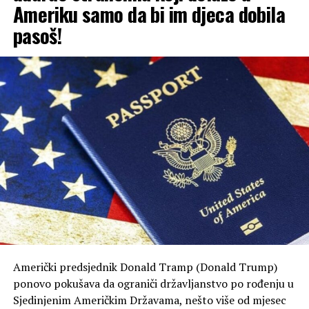
Ameriku samo da bi im djeca dobila
migranata u špansku enklavu Seutu prošle sedmice u
grad ušlo 72.000 ljudi.
pasoš!
Američki predsjednik Donald Tramp (Donald Trump)
ponovo pokušava da ograniči državljanstvo po rođenju u
Sjedinjenim Američkim Državama, nešto više od mjesec