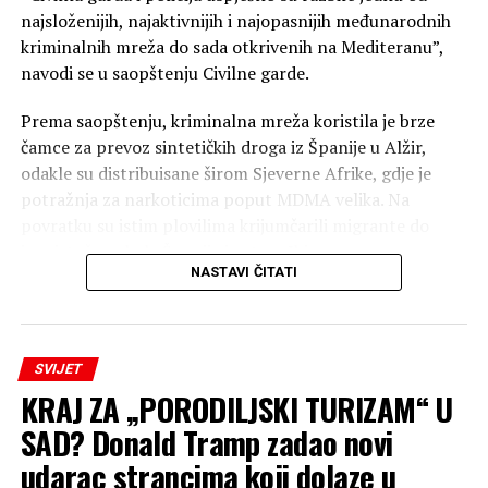
najsloženijih, najaktivnijih i najopasnijih međunarodnih
kriminalnih mreža do sada otkrivenih na Mediteranu”,
navodi se u saopštenju Civilne garde.
Prema saopštenju, kriminalna mreža koristila je brze
čamce za prevoz sintetičkih droga iz Španije u Alžir,
odakle su distribuisane širom Sjeverne Afrike, gdje je
potražnja za narkoticima poput MDMA velika. Na
povratku su istim plovilima krijumčarili migrante do
jugoistočne obale Španije i ostrva Ibica.
NASTAVI ČITATI
Policija vjeruje da je ova grupa, koja je posjedovala veliki
arsenal naoružanja kako bi zaštitila svoja plovila, izvela
najmanje 64 operacije krijumčarenja i ostvarila profit od
SVIJET
preko 24 miliona evra.
KRAJ ZA „PORODILJSKI TURIZAM“ U
Operacija je sprovedena u trenutku kada su migracije i
SAD? Donald Tramp zadao novi
trgovina ljudima ponovo došli u žižu javnosti u Španiji i
udarac strancima koji dolaze u
širom Evrope, nakon što je tokom masovnog upada