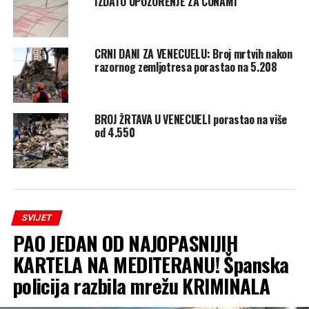
IZDATO UPOZORENJE ZA CUNAMI
CRNI DANI ZA VENECUELU: Broj mrtvih nakon
razornog zemljotresa porastao na 5.208
BROJ ŽRTAVA U VENECUELI porastao na više
od 4.550
SVIJET
PAO JEDAN OD NAJOPASNIJIH
KARTELA NA MEDITERANU! Španska
policija razbila mrežu KRIMINALA