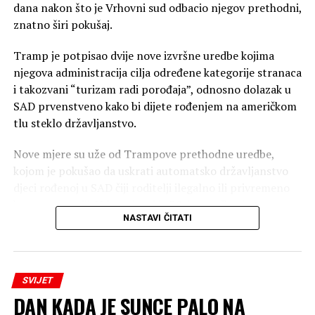
dana nakon što je Vrhovni sud odbacio njegov prethodni,
znatno širi pokušaj.
Tramp je potpisao dvije nove izvršne uredbe kojima
njegova administracija cilja određene kategorije stranaca
i takozvani “turizam radi porođaja”, odnosno dolazak u
SAD prvenstveno kako bi dijete rođenjem na američkom
tlu steklo državljanstvo.
Nove mjere su uže od Trampove prethodne uredbe,
kojom je pokušao da uskrati automatsko državljanstvo
djeci rođenoj u SAD čiji roditelji ilegalno ili privremeno
borave u zemlji. Vrhovni sud je 30. juna odbacio tu
NASTAVI ČITATI
uredbu i potvrdio da djeca rođena u SAD roditeljima koji
ilegalno ili privremeno borave u zemlji imaju
državljanstvo po rođenju. Odluka je donesena
rezultatom 6:3, pri čemu je pet sudija zaključilo da to
SVIJET
pravo garantuje 14. amandman, dok je sudija Bret
DAN KADA JE SUNCE PALO NA
Kavano (Brett Kavanaugh) do istog ishoda došao na