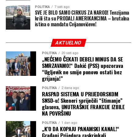
ako su njihovi roditelji u zemlji ilegalno ili samo
POLITIKA
7 sati ago
privremeno, uključujući određene nosioce privremenih
SVE JE BILO SAMO CIRKUS ZA NAROD! Tenzijama
krili šta su PRODALI AMERIKANCIMA – brutalna
viza.
istina o mandatu Cvijanovićeve!
Postoje samo veoma uski izuzeci
AKTUELNO
Pravo na državljanstvo po rođenju nije apsolutno, ali su
izuzeci veoma ograničeni.
POLITIKA
20 sati ago
„NEĆEMO ČEKATI DEBELI MINUS DA SE
SMRZAVAMO!“ Dakić (PSS) upozorava
Američka pravna tradicija dugo priznaje, između ostalog,
“Ugljevik ne smije ponovo ostati bez
izuzetke povezane sa djecom stranih diplomata, a sudska
grijanja!”
praksa poznaje i istorijski izuzetak koji se odnosi na djecu
neprijateljskih snaga tokom neprijateljske okupacije.
POLITIKA
2 dana ago
RASPAD SISTEMA U PRIJEDORSKOM
SNSD-u! Skeneri spriječili “štimanje”
Upravo na postojeće izuzetke Trampova administracija
glasova, UNUTRAŠNJE FRAKCIJE IZBILE
pokušava da se osloni novim, znatno užim pristupom.
NA POVRŠINU
Jedna od uredbi odnosi se, između ostalog, na određene
POLITIKA
1 dan ago
osobe koje administracija svrstava u kategoriju
„K’O DA KOPAJU PANAMSKI KANAL!“
“neprijateljskih stranaca”, kao i na druge specifične
Građani Prijedora raskrinkali