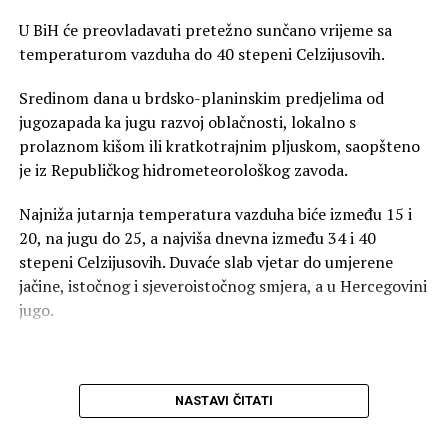
U BiH će preovladavati pretežno sunčano vrijeme sa
temperaturom vazduha do 40 stepeni Celzijusovih.
Sredinom dana u brdsko-planinskim predjelima od
jugozapada ka jugu razvoj oblačnosti, lokalno s
prolaznom kišom ili kratkotrajnim pljuskom, saopšteno
je iz Republičkog hidrometeorološkog zavoda.
Najniža jutarnja temperatura vazduha biće između 15 i
20, na jugu do 25, a najviša dnevna između 34 i 40
stepeni Celzijusovih. Duvaće slab vjetar do umjerene
jačine, istočnog i sjeveroistočnog smjera, a u Hercegovini
jugo.
NASTAVI ČITATI