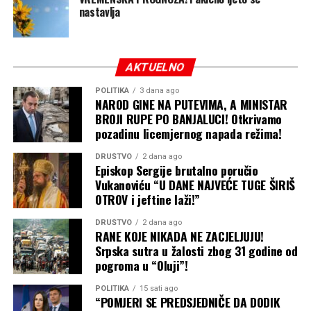
nastavlja
Pritom, pripadnici Policijske uprave Istočno Sarajevo
uhapsili Aleksandra Nikolića iz Istočnog Sarajeva zbog
sumnje da je pomagao u pokušaju teškog ubistva Davora
Dabića.
AKTUELNO
POLITIKA
3 dana ago
NAROD GINE NA PUTEVIMA, A MINISTAR
BROJI RUPE PO BANJALUCI! Otkrivamo
pozadinu licemjernog napada režima!
DRUŠTVO
2 dana ago
Episkop Sergije brutalno poručio
Vukanoviću “U DANE NAJVEĆE TUGE ŠIRIŠ
OTROV i jeftine laži!”
DRUŠTVO
2 dana ago
RANE KOJE NIKADA NE ZACJELJUJU!
Srpska sutra u žalosti zbog 31 godine od
pogroma u “Oluji”!
POLITIKA
15 sati ago
“POMJERI SE PREDSJEDNIČE DA DODIK