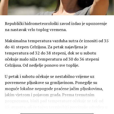
Republički hidrometeorološki zavod izdao je upozorenje
na nastavak vrlo toplog vremena.
Maksimalna temperatura vazduha sutra će iznositi od 35
do 41 stepen Celzijusa. Za petak najavljena je
temperatura od 32 do 38 stepeni, dok se u subotu
očekuje malo niža temperatura od 30 do 36 stepeni
Celzijusa. Od nedjelje ponovo sve toplije.
U petak i subotu očekuje se nestabilno vrijeme uz
povremene pljuskove sa grmljavinom. Ponegdje su
moguće lokalne nepogode praćene jačim pljuskovima,
jakim vjetrom i pojavom grada. Prema trenutnim
prognozama, blaži pad temperature očekuje se tek od
15. avgusta, ali će tačan termin biti preciznije određen u
narednim prognozama.