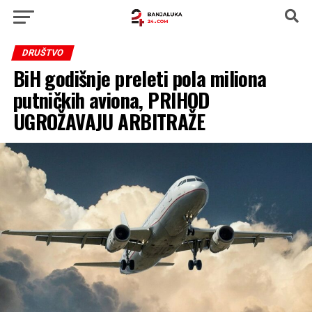
DRUŠTVO
BiH godišnje preleti pola miliona
putničkih aviona, PRIHOD
UGROŽAVAJU ARBITRAŽE