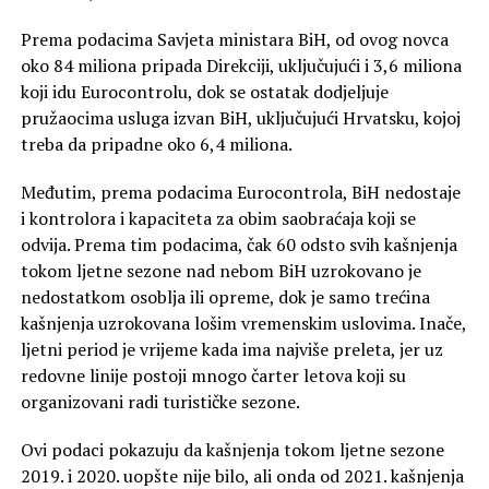
Prema podacima Savjeta ministara BiH, od ovog novca
oko 84 miliona pripada Direkciji, uključujući i 3,6 miliona
koji idu Eurocontrolu, dok se ostatak dodjeljuje
pružaocima usluga izvan BiH, uključujući Hrvatsku, kojoj
treba da pripadne oko 6,4 miliona.
Međutim, prema podacima Eurocontrola, BiH nedostaje
i kontrolora i kapaciteta za obim saobraćaja koji se
odvija. Prema tim podacima, čak 60 odsto svih kašnjenja
tokom ljetne sezone nad nebom BiH uzrokovano je
nedostatkom osoblja ili opreme, dok je samo trećina
kašnjenja uzrokovana lošim vremenskim uslovima. Inače,
ljetni period je vrijeme kada ima najviše preleta, jer uz
redovne linije postoji mnogo čarter letova koji su
organizovani radi turističke sezone.
Ovi podaci pokazuju da kašnjenja tokom ljetne sezone
2019. i 2020. uopšte nije bilo, ali onda od 2021. kašnjenja