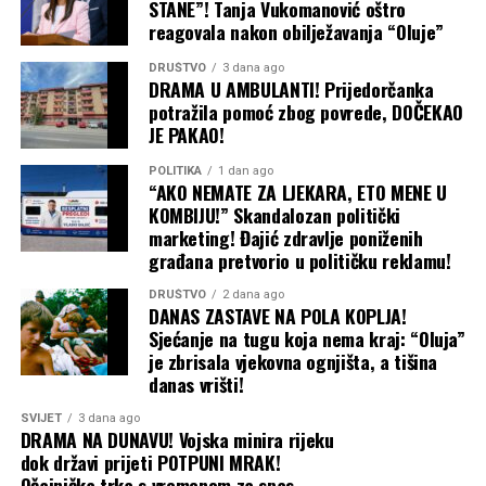
STANE”! Tanja Vukomanović oštro
reagovala nakon obilježavanja “Oluje”
DRUŠTVO
3 dana ago
DRAMA U AMBULANTI! Prijedorčanka
potražila pomoć zbog povrede, DOČEKAO
JE PAKAO!
POLITIKA
1 dan ago
“AKO NEMATE ZA LJEKARA, ETO MENE U
KOMBIJU!” Skandalozan politički
marketing! Đajić zdravlje poniženih
građana pretvorio u političku reklamu!
DRUŠTVO
2 dana ago
DANAS ZASTAVE NA POLA KOPLJA!
Sjećanje na tugu koja nema kraj: “Oluja”
je zbrisala vjekovna ognjišta, a tišina
danas vrišti!
SVIJET
3 dana ago
DRAMA NA DUNAVU! Vojska minira rijeku
dok državi prijeti POTPUNI MRAK!
Očajnička trka s vremenom za spas