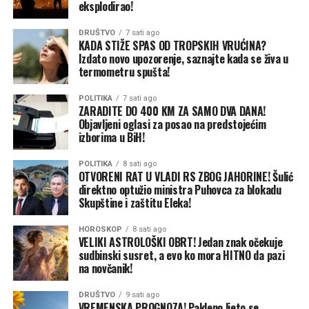
Srpske, naveo je takođe da se za Ždralom intenzivno
eksplodirao!
traga.
DRUŠTVO
7 sati ago
KADA STIŽE SPAS OD TROPSKIH VRUĆINA?
“Želim da poručim građanima Istočnog Sarajeva da će
Izdato novo upozorenje, saznajte kada se živa u
policija uraditi sve što može u borbi protiv ovog
termometru spušta!
kriminala na području Istočnog Sarajeva”, rekao je
Budimir.
POLITIKA
7 sati ago
ZARADITE DO 400 KM ZA SAMO DVA DANA!
Objavljeni oglasi za posao na predstojećim
Zabrinutost građana
izborima u BiH!
Naveo je da policija ovo ne može da završi sama i
govoreći o radu pravosuđu, upitao je zašto neki predmeti
POLITIKA
8 sati ago
OTVORENI RAT U VLADI RS ZBOG JAHORINE! Šulić
traju po pet godina.
direktno optužio ministra Puhovca za blokadu
Skupštine i zaštitu Eleka!
Gradonačelnik Istočnog Sarajeva Ljubiša Ćosić naveo je
da postoji zabrinutost sugrađana.
HOROSKOP
8 sati ago
VELIKI ASTROLOŠKI OBRT! Jedan znak očekuje
sudbinski susret, a evo ko mora HITNO da pazi
Podsjetimo, blindirani audi A8, za koji se sumnja da ga je
na novčanik!
u nedjelju koristio Đorđe Ždrale, sarajevska policija je
pronašla juče, 4. avgusta, na području Kantona Sarajevo.
DRUŠTVO
9 sati ago
VREMENSKA PROGNOZA! Pakleno ljeto se