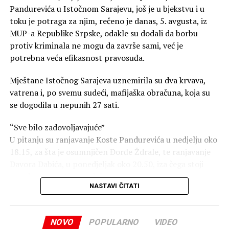
Pandurevića u Istočnom Sarajevu, još je u bjekstvu i u
toku je potraga za njim, rečeno je danas, 5. avgusta, iz
MUP-a Republike Srpske, odakle su dodali da borbu
protiv kriminala ne mogu da završe sami, već je
potrebna veća efikasnost pravosuđa.
Mještane Istočnog Sarajeva uznemirila su dva krvava,
vatrena i, po svemu sudeći, mafijaška obračuna, koja su
se dogodila u nepunih 27 sati.
“Sve bilo zadovoljavajuće”
U pitanju su ranjavanje Koste Pandurevića u nedjelju oko
18.15, za šta je osumnjičen Đorđe Ždrale, te ranjavanje
Davora Dabića, u ponedjeljak oko 20.50, iza čega stoji
zasad nepoznati napadač.
NASTAVI ČITATI
Tim povodom danas su se iz policije obratili medijima.
Branimir Šehovac, načelnik Policijske uprave (PU)
NOVO
POPULARNO
VIDEO
Istočno Sarajevo, rekao je da je stanje bezbjednosti na