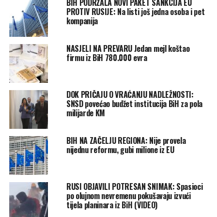
BIH PODRŽALA NOVI PAKET SANKCIJA EU
PROTIV RUSIJE: Na listi još jedna osoba i pet
kompanija
NASJELI NA PREVARU Jedan mejl koštao
firmu iz BiH 780.000 evra
DOK PRIČAJU O VRAĆANJU NADLEŽNOSTI:
SNSD povećao budžet institucija BiH za pola
milijarde KM
BIH NA ZAČELJU REGIONA: Nije provela
nijednu reformu, gubi milione iz EU
RUSI OBJAVILI POTRESAN SNIMAK: Spasioci
po olujnom nevremenu pokušavaju izvući
tijela planinara iz BiH (VIDEO)