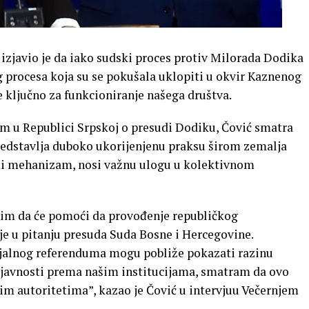
zjavio je da iako sudski proces protiv Milorada Dodika
g procesa koja su se pokušala uklopiti u okvir Kaznenog
 ključno za funkcioniranje našega društva.
dum u Republici Srpskoj o presudi Dodiku, Čović smatra
redstavlja duboko ukorijenjenu praksu širom zemalja
ki mehanizam, nosi važnu ulogu u kolektivnom
im da će pomoći da provođenje republičkog
je u pitanju presuda Suda Bosne i Hercegovine.
jalnog referenduma mogu pobliže pokazati razinu
 javnosti prema našim institucijama, smatram da ovo
nim autoritetima”, kazao je Čović u intervjuu Večernjem