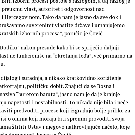
BiH. Izborni procesi postoje s razlogom, a taj razlog je
 preuzmu vlast, autoritet i odgovornost nad
i Hercegovinom. Tako da nam je jasno da sve dok i
narušavamo suverenitet vlastite države i umanjujemo
ratskih izbornih procesa”, poručio je Čović.
Dodiku” nakon presude kako bi se spriječio daljnji
vlast ne funkcioniše na “okretanju leđa”, već primarno na
u.
 dijalog i suradnja, a nikako kratkovidno korištenje
ratkotrajnu, političku dobit. Znajući da se Bosna i
naziva “buretom baruta”, jasno nam je da je krajnje
u napetosti i nestabilnosti. To nikada nije bila i neće
aviti predvoditi procese koji izgrađuju bolje prilike za
ovisi o onima koji moraju biti spremni provoditi svoju
nama štititi Ustav i njegovo natkrovljujuće načelo, koje
naše domovine”, kazao je Čović.