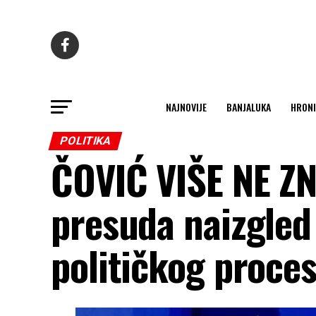
NAJNOVIJE
BANJALUKA
HRONI
POLITIKA
ČOVIĆ VIŠE NE ZN
presuda naizgled 
političkog proces