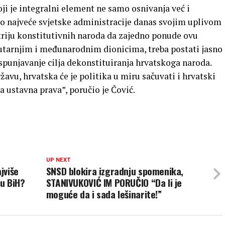
ji je integralni element ne samo osnivanja već i
o najveće svjetske administracije danas svojim uplivom
triju konstitutivnih naroda da zajedno ponude ovu
utarnjim i međunarodnim dionicima, treba postati jasno
ispunjavanje cilja dekonstituiranja hrvatskoga naroda.
ržavu, hrvatska će je politika u miru sačuvati i hrvatski
ja ustavna prava”, poručio je Čović.
UP NEXT
jviše
SNSD blokira izgradnju spomenika,
 u BiH?
STANIVUKOVIĆ IM PORUČIO “Da li je
moguće da i sada lešinarite!”