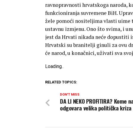
ravnopravnosti hrvatskoga naroda, ko
funkcioniranja suvremene BiH. Uprav
žele pomoći nositeljima vlasti uime 
ustavnu izmjenu. Ono što svima, i un
jest da Hrvati nikada neće dopustiti 
Hrvatski su branitelji ginuli za ovu d
će narod, u konačnici, uživati sva svo
Loading
.
.
.
RELATED TOPICS:
DON'T MISS
DA LI NEKO PROFITIRA? Kome na
odgovara velika politička kriza