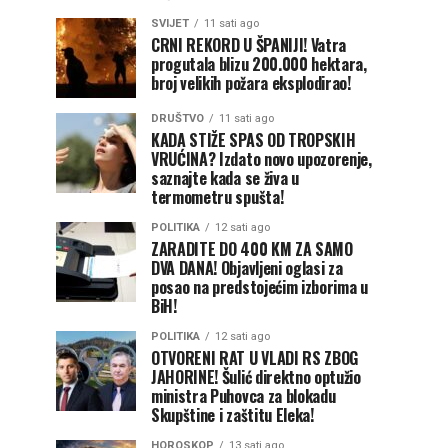
SVIJET
11 sati ago
CRNI REKORD U ŠPANIJI! Vatra
progutala blizu 200.000 hektara,
broj velikih požara eksplodirao!
DRUŠTVO
11 sati ago
KADA STIŽE SPAS OD TROPSKIH
VRUĆINA? Izdato novo upozorenje,
saznajte kada se živa u
termometru spušta!
POLITIKA
12 sati ago
ZARADITE DO 400 KM ZA SAMO
DVA DANA! Objavljeni oglasi za
posao na predstojećim izborima u
BiH!
POLITIKA
12 sati ago
OTVORENI RAT U VLADI RS ZBOG
JAHORINE! Šulić direktno optužio
ministra Puhovca za blokadu
Skupštine i zaštitu Eleka!
HOROSKOP
13 sati ago