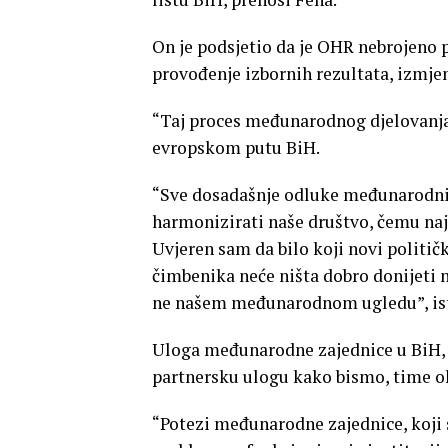
On je podsjetio da je OHR nebrojeno 
provođenje izbornih rezultata, izmjen
“Taj proces međunarodnog djelovanja j
evropskom putu BiH.
“Sve dosadašnje odluke međunarodnih
harmonizirati naše društvo, čemu najb
Uvjeren sam da bilo koji novi politič
čimbenika neće ništa dobro donijeti ni
ne našem međunarodnom ugledu”, ist
Uloga međunarodne zajednice u BiH, 
partnersku ulogu kako bismo, time oh
“Potezi međunarodne zajednice, koji s