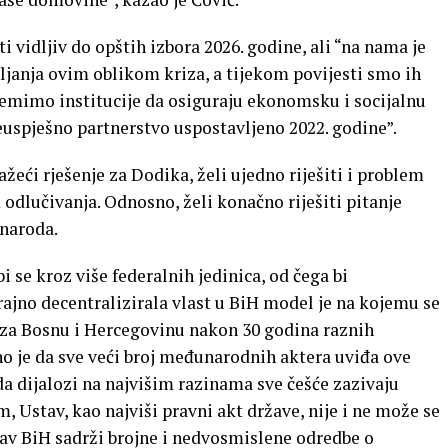
i vidljiv do opštih izbora 2026. godine, ali “na nama je
ljanja ovim oblikom kriza, a tijekom povijesti smo ih
ipremimo institucije da osiguraju ekonomsku i socijalnu
euspješno partnerstvo uspostavljeno 2022. godine”.
eći rješenje za Dodika, želi ujedno riješiti i problem
odlučivanja. Odnosno, želi konačno riješiti pitanje
 naroda.
 se kroz više federalnih jedinica, od čega bi
 trajno decentralizirala vlast u BiH model je na kojemu se
 za Bosnu i Hercegovinu nakon 30 godina raznih
no je da sve veći broj međunarodnih aktera uviđa ove
a dijalozi na najvišim razinama sve češće zazivaju
 Ustav, kao najviši pravni akt države, nije i ne može se
tav BiH sadrži brojne i nedvosmislene odredbe o