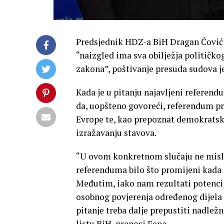
Predsjednik HDZ-a BiH Dragan Čović i
“naizgled ima sva obilježja političko
zakona”, poštivanje presuda sudova je
Kada je u pitanju najavljeni referen
da, uopšteno govoreći, referendum p
Evrope te, kao prepoznat demokrats
izražavanju stavova.
“U ovom konkretnom slučaju ne misl
referenduma bilo što promijeni kada 
Međutim, iako nam rezultati potenci
osobnog povjerenja određenog dijela
pitanje treba dalje prepustiti nadlež
listu BiH, prenosi Fena.