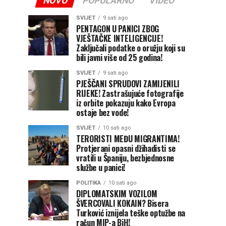
NOVO
POPULARNO
VIDEO
SVIJET
9 sati ago
PENTAGON U PANICI ZBOG
VJEŠTAČKE INTELIGENCIJE!
Zaključali podatke o oružju koji su
bili javni više od 25 godina!
SVIJET
9 sati ago
PJEŠČANI SPRUDOVI ZAMIJENILI
RIJEKE! Zastrašujuće fotografije
iz orbite pokazuju kako Evropa
ostaje bez vode!
SVIJET
10 sati ago
TERORISTI MEĐU MIGRANTIMA!
Protjerani opasni džihadisti se
vratili u Španiju, bezbjednosne
službe u panici!
POLITIKA
10 sati ago
DIPLOMATSKIM VOZILOM
ŠVERCOVALI KOKAIN? Bisera
Turković iznijela teške optužbe na
račun MIP-a BiH!