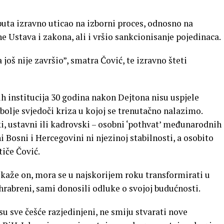
puta izravno uticao na izborni proces, odnosno na
e Ustava i zakona, ali i vršio sankcionisanje pojedinaca.
oš nije završio”, smatra Čović, te izravno šteti
 institucija 30 godina nakon Dejtona nisu uspjele
olje svjedoči kriza u kojoj se trenutačno nalazimo.
ki, ustavni ili kadrovski – osobni ‘pothvat’ međunarodnih
 Bosni i Hercegovini ni njezinoj stabilnosti, a osobito
iče Čović.
kaže on, mora se u najskorijem roku transformirati u
rabreni, sami donosili odluke o svojoj budućnosti.
u sve češće razjedinjeni, ne smiju stvarati nove