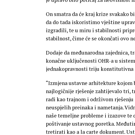
On smatra da će kraj krize svakako bit
da do tada iskoristimo vještine uprav
izgradili, te u miru i stabilnosti pr
stabilnost, čime će se okončati ovo n
Dodaje da međunarodna zajednica, traž
konačne uključenosti OHR-a u sistem 
jednakopravnosti triju konstitutivna
“Izmjena ustavne arhitekture kojom bi
najlogičnije rješenje zahtijevalo tri,
radi kao trajnom i održivom rješenju
neuspjelih preinaka i nametanja. Vid
naše temeljne probleme i izazove te d
poštivanje ustavnog poretka. Međutim,
tretirati kao a la carte dokument. Us