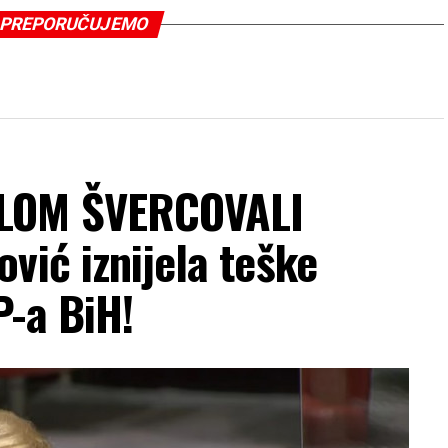
PREPORUČUJEMO
LOM ŠVERCOVALI
vić iznijela teške
P-a BiH!