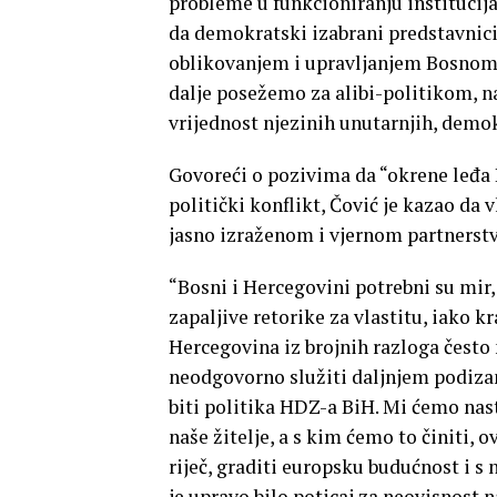
probleme u funkcioniranju institucija 
da demokratski izabrani predstavnici
oblikovanjem i upravljanjem Bosnom 
dalje posežemo za alibi-politikom, 
vrijednost njezinih unutarnjih, demok
Govoreći o pozivima da “okrene leđa 
politički konflikt, Čović je kazao da 
jasno izraženom i vjernom partnerstv
“Bosni i Hercegovini potrebni su mir,
zapaljive retorike za vlastitu, iako k
Hercegovina iz brojnih razloga često 
neodgovorno služiti daljnjem podizanj
biti politika HDZ-a BiH. Mi ćemo nast
naše žitelje, a s kim ćemo to činiti, 
riječ, graditi europsku budućnost i s 
je upravo bilo poticaj za neovisnost 