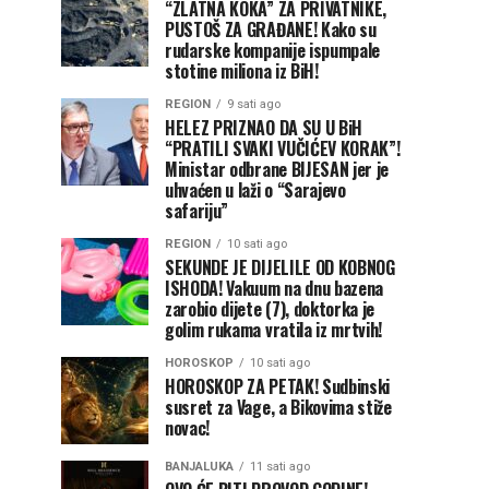
“ZLATNA KOKA” ZA PRIVATNIKE,
PUSTOŠ ZA GRAĐANE! Kako su
rudarske kompanije ispumpale
stotine miliona iz BiH!
REGION
9 sati ago
HELEZ PRIZNAO DA SU U BiH
“PRATILI SVAKI VUČIĆEV KORAK”!
Ministar odbrane BIJESAN jer je
uhvaćen u laži o “Sarajevo
safariju”
REGION
10 sati ago
SEKUNDE JE DIJELILE OD KOBNOG
ISHODA! Vakuum na dnu bazena
zarobio dijete (7), doktorka je
golim rukama vratila iz mrtvih!
HOROSKOP
10 sati ago
HOROSKOP ZA PETAK! Sudbinski
susret za Vage, a Bikovima stiže
novac!
BANJALUKA
11 sati ago