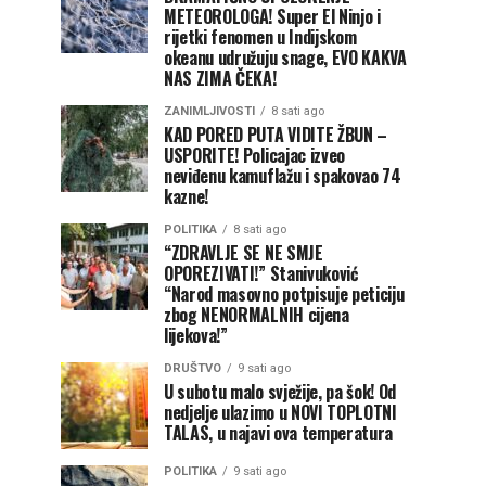
METEOROLOGA! Super El Ninjo i
rijetki fenomen u Indijskom
okeanu udružuju snage, EVO KAKVA
NAS ZIMA ČEKA!
ZANIMLJIVOSTI
8 sati ago
KAD PORED PUTA VIDITE ŽBUN –
USPORITE! Policajac izveo
neviđenu kamuflažu i spakovao 74
kazne!
POLITIKA
8 sati ago
“ZDRAVLJE SE NE SMJE
OPOREZIVATI!” Stanivuković
“Narod masovno potpisuje peticiju
zbog NENORMALNIH cijena
lijekova!”
DRUŠTVO
9 sati ago
U subotu malo svježije, pa šok! Od
nedjelje ulazimo u NOVI TOPLOTNI
TALAS, u najavi ova temperatura
POLITIKA
9 sati ago