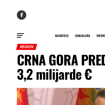
NAJNOVIJE
BANJALUKA
HRONI
REGION
CRNA GORA PRED 
3,2 milijarde €