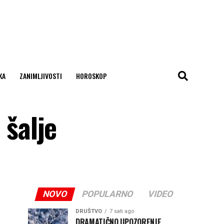
KA
ZANIMLJIVOSTI
HOROSKOP
šalje
NOVO
POPULARNO
VIDEO
DRUŠTVO
7 sati ago
DRAMATIČNO UPOZORENJE