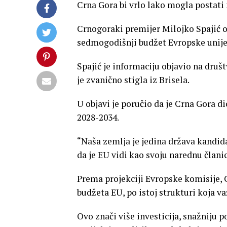
Crna Gora bi vrlo lako mogla postati
Crnogoraki premijer Milojko Spajić o
sedmogodišnji budžet Evropske unije 
Spajić je informaciju objavio na društv
je zvanično stigla iz Brisela.
U objavi je poručio da je Crna Gora d
2028-2034.
“Naša zemlja je jedina država kandid
da je EU vidi kao svoju narednu člani
Prema projekciji Evropske komisije, C
budžeta EU, po istoj strukturi koja va
Ovo znači više investicija, snažniju p