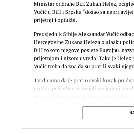
Ministar odbrane BiH Zukan Helez, očigled
Vučić u BiH i Srpsku “došao sa neprijavlj
prijetnji i optužbi.
Predsjednik Srbije Aleksandar Vučić odbac
Hercegovine Zukana Heleza o ulasku polici
BiH tokom njegove posjete Bugojnu, nazvav
prijetnjom i nizom uvreda! Tako je Helez 
Vučić treba da zna da su pratili svaki nje
Tvrdnjama da je pratio svaki korak predsje
uredno prijavljenoj posjeti susjednoj zemlji
su ga tokom posjete kroz razna mjesta i u R
mnogobrojni građani ali i mediji, Helez j
najveću – priznao pokušaj špijunaže visok
NA
Zukan Helez, ministar odbrane BiH na Fej