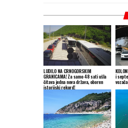
LUDILO NA CRNOGORSKIM
KOLONE
GRANICAMA! Za samo 48 sati ušla
i sept
čitava jedna nova država, oboren
vozača
istorijski rekord!