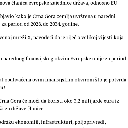
 nova članica evropske zajednice država, odnosno EU.
bjavio kako je Crna Gora zemlja uvrštena u naredni
za period od 2028. do 2034. godine.
enoj mreži X, navodeći da je riječ o velikoj vijesti koja
io narednog finansijskog okvira Evropske unije za period
at obuhvaćena ovim finansijskim okvirom što je potvrda
cu!
rna Gora će moći da koristi oko 3,2 milijarde eura iz
ži za države članice.
odršku ekonomiji, infrastrukturi, poljoprivredi,