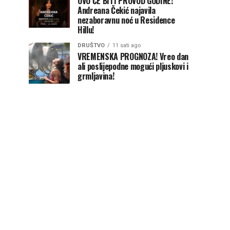
OVO ĆE BITI PROVOD GODINE!
Andreana Čekić najavila
nezaboravnu noć u Residence
Hillu!
DRUŠTVO
11 sati ago
VREMENSKA PROGNOZA! Vreo dan
ali poslijepodne mogući pljuskovi i
grmljavina!