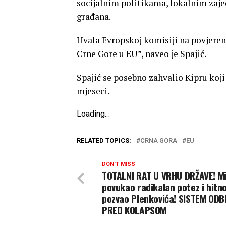
socijalnim politikama, lokalnim zajed
građana.
Hvala Evropskoj komisiji na povjeren
Crne Gore u EU”, naveo je Spajić.
Spajić se posebno zahvalio Kipru koji
mjeseci.
Loading
.
.
.
RELATED TOPICS:
CRNA GORA
EU
DON'T MISS
TOTALNI RAT U VRHU DRŽAVE! Mi
povukao radikalan potez i hitn
pozvao Plenkovića! SISTEM OD
PRED KOLAPSOM