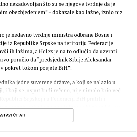
no nezadovoljan što su se njegove tvrdnje da je
enim obezbjeđenjem” – dokazale kao lažne, iznio niz
io je nedavno tvrdnje ministra odbrane Bosne i
je iz Republike Srpske na teritoriju Federacije
ši ih lažima, a Helez je na to odlučio da uzvrati
prvo poručio da “predsjednik Srbije Aleksandar
gov pokret tokom posjete BiH”!
dnika jedne suverene države, a koji se nalazio u
, i koji se, usput budi rečeno, nije nimalo krio već
epublici Srpskoj i u Federaciji BiH pratili i
e u najmanju ruku izazvao diplomatski skandal, a u
og stranog državnika.
STAVI ČITATI
sbuku | Foto: Printscreen Facebook