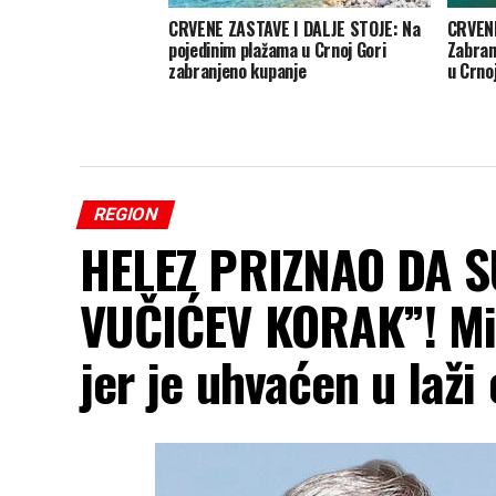
CRVENE ZASTAVE I DALJE STOJE: Na
CRVEN
pojedinim plažama u Crnoj Gori
Zabran
zabranjeno kupanje
u Crno
REGION
HELEZ PRIZNAO DA S
VUČIĆEV KORAK”! Mi
jer je uhvaćen u laži