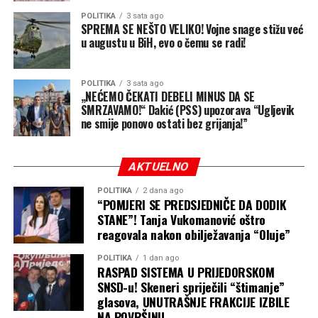
sjedištu.
POLITIKA
3 sata ago
SPREMA SE NEŠTO VELIKO! Vojne snage stižu već
u augustu u BiH, evo o čemu se radi!
„Rekla sam mu da me sada dobro gleda svaki put kada
krene automobilom. Sljedeći put, ako izlazim na granici,
uzimam i ključeve“, našalila se, prenosi
GPMaljevac
.
POLITIKA
3 sata ago
„NEĆEMO ČEKATI DEBELI MINUS DA SE
SMRZAVAMO!“ Dakić (PSS) upozorava “Ugljevik
ne smije ponovo ostati bez grijanja!”
AKTUELNO
POLITIKA
2 dana ago
“POMJERI SE PREDSJEDNIČE DA DODIK
STANE”! Tanja Vukomanović oštro
reagovala nakon obilježavanja “Oluje”
POLITIKA
1 dan ago
RASPAD SISTEMA U PRIJEDORSKOM
SNSD-u! Skeneri spriječili “štimanje”
glasova, UNUTRAŠNJE FRAKCIJE IZBILE
NA POVRŠINU