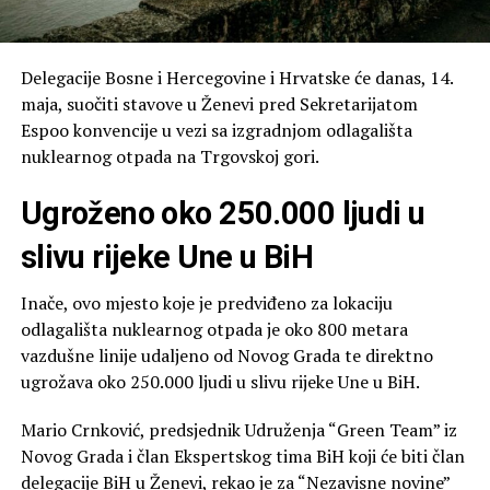
Delegacije Bosne i Hercegovine i Hrvatske će danas, 14.
maja, suočiti stavove u Ženevi pred Sekretarijatom
Espoo konvencije u vezi sa izgradnjom odlagališta
nuklearnog otpada na Trgovskoj gori.
Ugroženo oko 250.000 ljudi u
slivu rijeke Une u BiH
Inače, ovo mjesto koje je predviđeno za lokaciju
odlagališta nuklearnog otpada je oko 800 metara
vazdušne linije udaljeno od Novog Grada te direktno
ugrožava oko 250.000 ljudi u slivu rijeke Une u BiH.
Mario Crnković, predsjednik Udruženja “Green Team” iz
Novog Grada i član Ekspertskog tima BiH koji će biti član
delegacije BiH u Ženevi, rekao je za “Nezavisne novine”