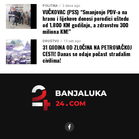
POLITIKA
2 dana ago
VUČKOVAC (PSS) “Smanjenje PDV-a na
hranu i lijekove donosi porodici uštedu
od 1.800 KM godišnje, a zdravstvu 300
miliona KM!”
DRUŠTVO
13 sati ago
31 GODINA OD ZLOČINA NA PETROVAČKOJ
CESTI! Danas se odaje počast stradalim
civilima!