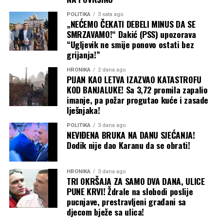
POLITIKA
3 sata ago
„NEĆEMO ČEKATI DEBELI MINUS DA SE
SMRZAVAMO!“ Dakić (PSS) upozorava
“Ugljevik ne smije ponovo ostati bez
grijanja!”
HRONIKA
2 dana ago
PIJAN KAO LETVA IZAZVAO KATASTROFU
KOD BANJALUKE! Sa 3,72 promila zapalio
imanje, pa požar progutao kuće i zasade
lješnjaka!
POLITIKA
3 dana ago
NEVIĐENA BRUKA NA DANU SJEĆANJA!
Dodik nije dao Karanu da se obrati!
HRONIKA
3 dana ago
TRI OKRŠAJA ZA SAMO DVA DANA, ULICE
PUNE KRVI! Ždrale na slobodi poslije
pucnjave, prestravljeni građani sa
djecom bježe sa ulica!