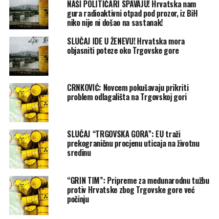
NAŠI POLITIČARI SPAVAJU! Hrvatska nam
gura radioaktivni otpad pod prozor, iz BiH
niko nije ni došao na sastanak!
SLUČAJ IDE U ŽENEVU! Hrvatska mora
objasniti poteze oko Trgovske gore
CRNKOVIĆ: Novcem pokušavaju prikriti
problem odlagališta na Trgovskoj gori
SLUČAJ “TRGOVSKA GORA”: EU traži
prekograničnu procjenu uticaja na životnu
sredinu
“GRIN TIM”: Pripreme za međunarodnu tužbu
protiv Hrvatske zbog Trgovske gore već
počinju