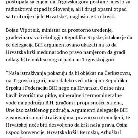
postupala sa ciljem da Trgovska gora postane mjesto za
radioaktivni otpad iz Slovenije, ali i drugi opasni otpad
sa teritorije cijele Hrvatske”, naglasio je Crnković.
Bojan Vipotnik, ministar za prostorno uređenje,
građevinarstvo i ekologiju Republike Srpske, istakao je da
će delegacija BiH argumentovano ukazati na to da
Hrvatska krši međunarodno pravo namjerom da gradi
odlagalište nuklearnog otpada na Trgovskoj gori.
“Naša istraživanja pokazuju da bi objekat na Čerkezovcu,
na Trgovskoj gori, imao daleko veći uticaj na Republiku
Srpsku i Federaciju BiH nego na Hrvatsku. Oni se nisu
bavili izvorištima pitke, mineralne i termomineralne
vode na području BiH, građom i propusnošću stijena,
Une kao zaštićenog područja. Argumenti delegacije BiH
zasnovani su na istraživanjima, pravno su utemeljeni, te
Hrvatskoj neće biti dozvoljeno da krši naša prava. Osim
Espoo konvencije, Hrvatska krši i Bernsku, Arhušku i