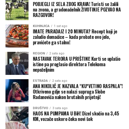
pomjerio vozilo naprijed. Onda sam shvatila da je
POBJEGLI IZ SELA ZBOG KRAVA! Turisti se žalili
stvarno prešao granicu bez mene“, ispričala je kroz
na zvona, a gradonačelnik ŽIVOTINJE POZVAO NA
smijeh.
RAZGOVOR!
Marko se našao u nešto težoj situaciji jer se nakon
KUHINJICA
1 sat ago
IMATE PARADAJZ I 20 MINUTA? Recept koji je
prelaska državne granice nije mogao jednostavno
zaludio domaćice – kada probate ovo jelo,
okrenuti i vratiti istim putem. Morao je pronaći
pravićete ga stalno!
odgovarajuće mjesto za povratak i ponovno proći
REGION
2 sata ago
graničnu proceduru.
NASTAVAK TERORA U PRIŠTINI! Kurti se uplašio
istine pa proglasio direktora Telekoma
„Kad sam vidio prazno sjedište, nisam znao bih li se
nepoželjnim
smijao ili hvatao za glavu. Telefon mi je odmah zazvonio i
znao sam ko zove. Prvo što je rekla bilo je: ‘Jesi li ti
ESTRADA
2 sata ago
ANA NIKOLIĆ JE NAZVALA “KU*VETINO RASPALA”!
normalan?’“, ispričao je Marko.
Otkriveno gdje se nalazi supruga Slobe
Radanovića nakon brutalnih prijetnji!
Nakon dodatnog vremena provedenog na putu bračni
par ponovno se susreo, a njihovo putovanje prema
DRUŠTVO
3 sata ago
HAOS NA PUMPAMA U BiH! Dizel skočio na 3,45
Njemačkoj nastavljeno je bez novih problema.
KM, vozače uskoro čeka novi šok
Jelena je, kako kaže, ostatak puta provela na prednjem