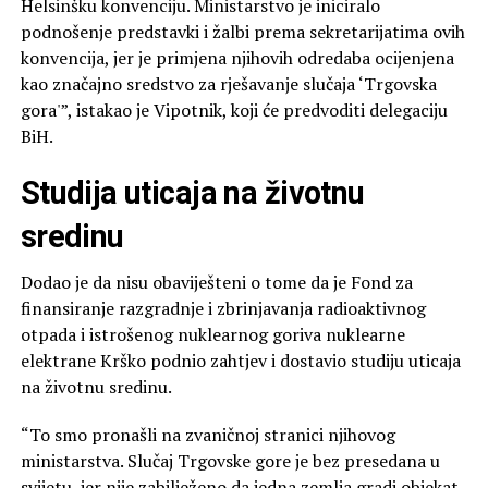
Helsinšku konvenciju. Ministarstvo je iniciralo
podnošenje predstavki i žalbi prema sekretarijatima ovih
konvencija, jer je primjena njihovih odredaba ocijenjena
kao značajno sredstvo za rješavanje slučaja ‘Trgovska
gora'”, istakao je Vipotnik, koji će predvoditi delegaciju
BiH.
Studija uticaja na životnu
sredinu
Dodao je da nisu obaviješteni o tome da je Fond za
finansiranje razgradnje i zbrinjavanja radioaktivnog
otpada i istrošenog nuklearnog goriva nuklearne
elektrane Krško podnio zahtjev i dostavio studiju uticaja
na životnu sredinu.
“To smo pronašli na zvaničnoj stranici njihovog
ministarstva. Slučaj Trgovske gore je bez presedana u
svijetu, jer nije zabilježeno da jedna zemlja gradi objekat