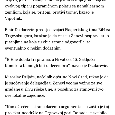
ovakvog tipa u pograničnom pojasu sa nenuklearnom
zemljom, koja se, pritom, protivi tome”, kazao je
Vipotnik.
Emir Dizdarević, predsjedavajući Ekspertskog tima BiH za
Trgovsku goru, istakao je da će se u Ženevi raspravljati o
pitanjima na koja su obje strane odgovorile, te
eventualno o nekim dodatnim.
“BiH je dobila tri pitanja, a Hrvatska 13. Zaključci
Komiteta bi mogli biti u decembru”, naveo je Dizdarević.
Miroslav Drljača, načelnik opštine Novi Grad, rekao je da
je suočavanje delegacija u Ženevi veoma važno za sve
građane u slivu rijeke Une, a posebno za stanovništvo
ove lokalne zajednice.
“Kao oštećena strana daćemo argumentaciju zašto je taj
projekat neodrživ na Trgovskoj gori. Do sada je sve bilo