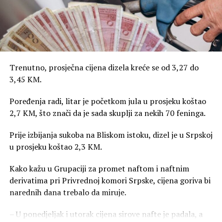
Trenutno, prosječna cijena dizela kreće se od 3,27 do
3,45 KM.
Poređenja radi, litar je početkom jula u prosjeku koštao
2,7 KM, što znači da je sada skuplji za nekih 70 feninga.
Prije izbijanja sukoba na Bliskom istoku, dizel je u Srpskoj
u prosjeku koštao 2,3 KM.
Kako kažu u Grupaciji za promet naftom i naftnim
derivatima pri Privrednoj komori Srpske, cijena goriva bi
narednih dana trebalo da miruje.
– U ponedjeljak i utorak cijena sirove nafte je padala, a