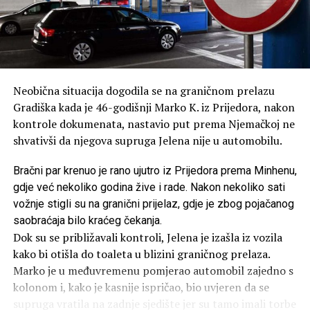
Neobična situacija dogodila se na graničnom prelazu
Gradiška kada je 46-godišnji Marko K. iz Prijedora, nakon
kontrole dokumenata, nastavio put prema Njemačkoj ne
shvativši da njegova supruga Jelena nije u automobilu.
Bračni par krenuo je rano ujutro iz Prijedora prema Minhenu,
gdje već nekoliko godina žive i rade. Nakon nekoliko sati
vožnje stigli su na granični prijelaz, gdje je zbog pojačanog
saobraćaja bilo kraćeg čekanja.
Dok su se približavali kontroli, Jelena je izašla iz vozila
kako bi otišla do toaleta u blizini graničnog prelaza.
Marko je u međuvremenu pomjerao automobil zajedno s
kolonom i, kako je kasnije ispričao, bio uvjeren da se
supruga vratila na zadnje sjedište jer su tamo imali torbe