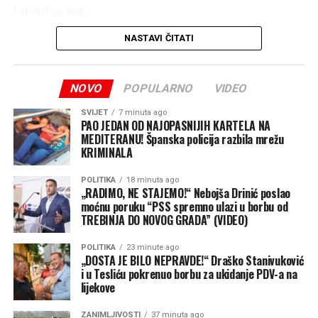
i stvari za put.
NASTAVI ČITATI
Nakon završene kontrole dokumenata nastavio je prema
Hrvatskoj.
NOVO
POPULARNO
VIDEO
Tek nekoliko kilometara poslije granice Marko je
pokušao razgovarati sa suprugom, ali odgovora nije bilo.
SVIJET
7 minuta ago
Kada se okrenuo prema zadnjem dijelu automobila,
PAO JEDAN OD NAJOPASNIJIH KARTELA NA
MEDITERANU! Španska policija razbila mrežu
shvatio je da Jelene nema.
KRIMINALA
U prvom trenutku pomislio je da je riječ o nesporazumu,
POLITIKA
18 minuta ago
a zatim je zaustavio automobil na prvom sigurnom
„RADIMO, NE STAJEMO!“ Nebojša Drinić poslao
moćnu poruku “PSS spremno ulazi u borbu od
mjestu i nazvao suprugu.
TREBINJA DO NOVOG GRADA” (VIDEO)
Jelena je još uvijek bila na području graničnog prijelaza i
POLITIKA
23 minute ago
pokušavala saznati gdje je njen suprug.
„DOSTA JE BILO NEPRAVDE!“ Draško Stanivuković
i u Tesliću pokrenuo borbu za ukidanje PDV-a na
„Mislila sam da se šali. Izašla sam na nekoliko minuta,
lijekove
vratila se, a auta nema. Prvo sam pomislila da je samo
ZANIMLJIVOSTI
37 minuta ago