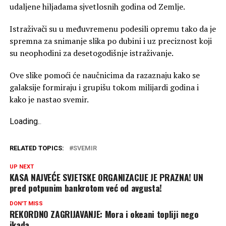
udaljene hiljadama sjvetlosnih godina od Zemlje.
Istraživači su u međuvremenu podesili opremu tako da je
spremna za snimanje slika po dubini i uz preciznost koji
su neophodini za desetogodišnje istraživanje.
Ove slike pomoći će naučnicima da razaznaju kako se
galaksije formiraju i grupišu tokom milijardi godina i
kako je nastao svemir.
Loading
.
.
.
RELATED TOPICS:
SVEMIR
UP NEXT
KASA NAJVEĆE SVJETSKE ORGANIZACIJE JE PRAZNA! UN
pred potpunim bankrotom već od avgusta!
DON'T MISS
REKORDNO ZAGRIJAVANJE: Mora i okeani topliji nego
ikada