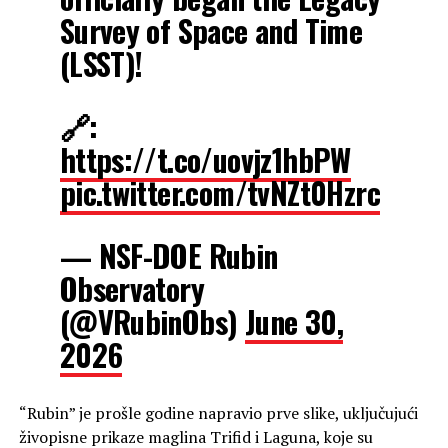
Survey of Space and Time
(LSST)!
🔗:
https://t.co/uovjz1hbPW
pic.twitter.com/tvNZt0Hzrc
— NSF-DOE Rubin
Observatory
(@VRubinObs)
June 30,
2026
“Rubin” je prošle godine napravio prve slike, uključujući
živopisne prikaze maglina Trifid i Laguna, koje su