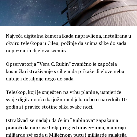
Najveća digitalna kamera ikada napravljena, instalirana u
okviru teleskopa u Čileu, počinje da snima slike do sada
nepoznatih dijelova svemira.
Opservatorija “Vera C. Rubin” zvanično je započela
kosmičko istraživanje s ciljem da prikaže dijelove neba
dublje i detaljnije nego do sada.
Teleskop, koji je smješten na vrhu planine, usmjeriće
svoje digitano oko ka južnom dijelu nebu u narednih 10
godina i praviće stotine slika svake noći.
Istraživači se nadaju da će im “Rubinova” zapažanja
pomoći da naprave bolji pregled univerzuma, mapiraju
milijarde zvijezda u Mliječnom putu i milijarde galaksija