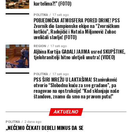
Trampovu podršku De la Esprijelji tokom predsedničkih
kartelima?!” (FOTO)
izbora.
POLITIKA
17 sati ago
POBJEDNIČKA ATMOSFERA PORED DRINE! PSS
(Tanjug)
Zvornik dio šampionske ekipe na “Zvorničkom
kotliću”, Radojičić i Nataša Miljanović Zubac
uveličali slavlje! (FOTO)
REGION
17 sati ago
Aljbina Kurtija GAĐALI JAJIMA usred SKUPŠTINE,
tjelohranitelji hitno uletjeli unutra! (VIDEO)
POLITIKA
17 sati ago
PSS ŠIRI MREŽU U LAKTAŠIMA! Stanivuković
otvorio “Slobodnu kuću za sve građane”, pa
reagovao na opstrukcije! “Kad sklanjaju naše
štandove, znamo da smo na pravom putu!”
AKTUELNO
POLITIKA
2 dana ago
„NEĆEMO ČEKATI DEBELI MINUS DA SE