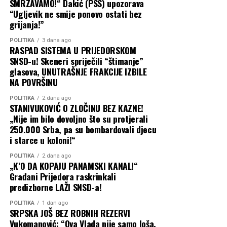
SMRZAVAMO!“ Dakić (PSS) upozorava
“Ugljevik ne smije ponovo ostati bez
grijanja!”
POLITIKA
3 dana ago
RASPAD SISTEMA U PRIJEDORSKOM
SNSD-u! Skeneri spriječili “štimanje”
glasova, UNUTRAŠNJE FRAKCIJE IZBILE
NA POVRŠINU
POLITIKA
2 dana ago
STANIVUKOVIĆ O ZLOČINU BEZ KAZNE!
„Nije im bilo dovoljno što su protjerali
250.000 Srba, pa su bombardovali djecu
i starce u koloni!“
POLITIKA
2 dana ago
„K’O DA KOPAJU PANAMSKI KANAL!“
Građani Prijedora raskrinkali
predizborne LAŽI SNSD-a!
POLITIKA
1 dan ago
SRPSKA JOŠ BEZ ROBNIH REZERVI
Vukomanović: “Ova Vlada nije samo loša,