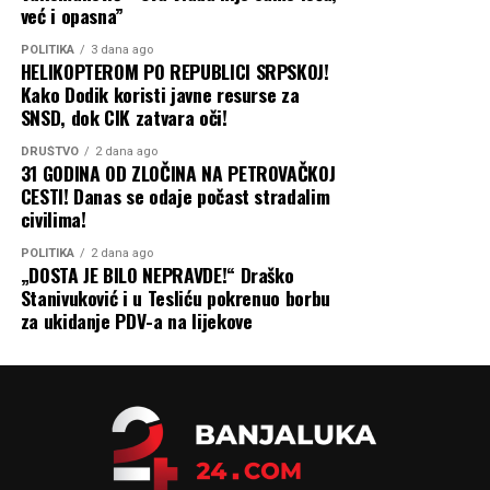
već i opasna”
POLITIKA
3 dana ago
HELIKOPTEROM PO REPUBLICI SRPSKOJ!
Kako Dodik koristi javne resurse za
SNSD, dok CIK zatvara oči!
DRUŠTVO
2 dana ago
31 GODINA OD ZLOČINA NA PETROVAČKOJ
CESTI! Danas se odaje počast stradalim
civilima!
POLITIKA
2 dana ago
„DOSTA JE BILO NEPRAVDE!“ Draško
Stanivuković i u Tesliću pokrenuo borbu
za ukidanje PDV-a na lijekove