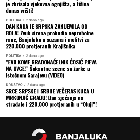
je zbrisala vjekovna ognjišta, a tišina
danas vrišti!
POLITIKA
2 dana ago
DAN KADA JE SRPSKA ZANIJEMILA OD
BOLA! Zvuk sirena probudio neprebolne
rane, Banjaluka u suzama i molitvi za
220.000 protjeranih Krajišnika
POLITIKA
2 dana ago
“EVO KOME GRADONAČELNIK ĆOSIĆ PJEVA
NA UVCE!” Šokantne scene sa žurke u
Istočnom Sarajevu (VIDEO)
DRUŠTVO
2 dana ago
SRCE SRPSKE I SRBIJE VEČERAS KUCA U
MRKONJIĆ GRADU! Dan sjećanja na
stradale i 220.000 protjeranih u “Oluji”!