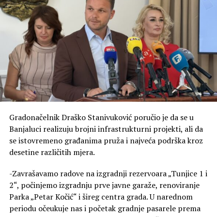
neophodno da konačno riješimo i pitanje
povezivanja radnog staža za desetine hiljada
obespravljenih naših sunarodnika iz Republike
Srpske Krajine
, kojima se i dalje ne priznaju četiri
godine radnog staža. To je pitanje pravde, dostojanstva i
jednakog odnosa prema ljudima koji su pretrpjeli
ogromnu žrtvu – poručio je Borenović.
Sjećanje nije poziv na mržnju, već naša obaveza prema
žrtvama, istini i budućim generacijama, navodi on.
Gradonačelnik Draško Stanivuković poručio je da se u
Banjaluci realizuju brojni infrastrukturni projekti, ali da
–
Samo narod koji pamti svoju istoriju može graditi
se istovremeno građanima pruža i najveća podrška kroz
budućnost zasnovanu na miru, pravdi, dostojanstvu i
desetine različitih mjera.
međusobnom poštovanju
. Da se ne zaboravi. Da se
nikada i nikome ne ponovi. Vječna slava i pomen svim
-Zavrašavamo radove na izgradnji rezervoara „Tunjice 1 i
nevino stradalim – zaključio je Borenović.
2“, počinjemo izgradnju prve javne garaže, renoviranje
Parka „Petar Kočić“ i šireg centra grada. U narednom
periodu očeukuje nas i početak gradnje pasarele prema