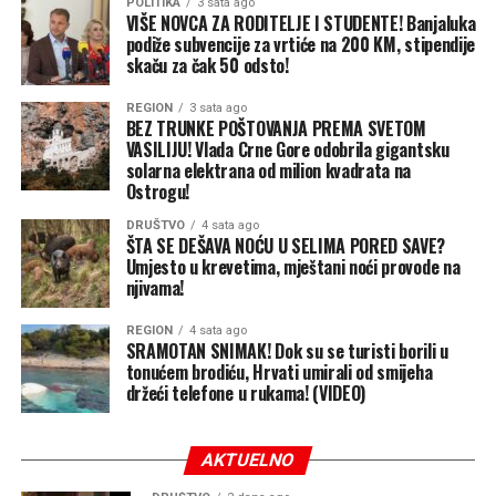
POLITIKA
3 sata ago
VIŠE NOVCA ZA RODITELJE I STUDENTE! Banjaluka
BN
podiže subvencije za vrtiće na 200 KM, stipendije
skaču za čak 50 odsto!
REGION
3 sata ago
BEZ TRUNKE POŠTOVANJA PREMA SVETOM
VASILIJU! Vlada Crne Gore odobrila gigantsku
solarna elektrana od milion kvadrata na
Ostrogu!
DRUŠTVO
4 sata ago
ŠTA SE DEŠAVA NOĆU U SELIMA PORED SAVE?
Umjesto u krevetima, mještani noći provode na
njivama!
REGION
4 sata ago
SRAMOTAN SNIMAK! Dok su se turisti borili u
tonućem brodiću, Hrvati umirali od smijeha
držeći telefone u rukama! (VIDEO)
AKTUELNO