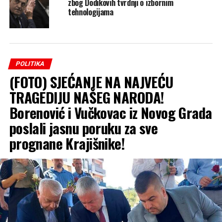
zbog Dodikovih tvrdnji o izbornim
tehnologijama
POLITIKA
(FOTO) SJEĆANJE NA NAJVEĆU
TRAGEDIJU NAŠEG NARODA!
Borenović i Vučkovac iz Novog Grada
poslali jasnu poruku za sve
prognane Krajišnike!