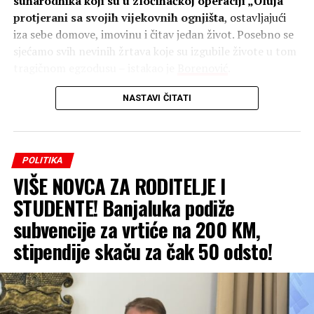
sunarodnika koji su u zločinačkoj operaciji „Oluja“
protjerani sa svojih vijekovnih ognjišta
, ostavljajući
iza sebe domove, imovinu i čitav jedan život. Posebno se
sjećamo svih nevinih žrtava koje su izgubile živote u tom
tragičnom egzodusu – istakao je
Borenović
.
NASTAVI ČITATI
POLITIKA
VIŠE NOVCA ZA RODITELJE I
STUDENTE! Banjaluka podiže
subvencije za vrtiće na 200 KM,
Najvažnije je, dodaje on, da pamtimo i čuvamo sjećanje,
stipendije skaču za čak 50 odsto!
ali isto tako imamo obavezu da institucionalno i
sistemski rješavamo preostala životna pitanja prognanih
Srba iz Hrvatske.
Skoro je riješeno pitanje statusa
boraca Vojske Republike Srpske Krajine, ali je