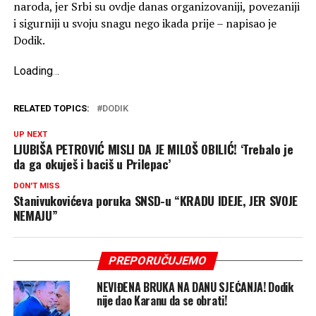
naroda, jer Srbi su ovdje danas organizovaniji, povezaniji
i sigurniji u svoju snagu nego ikada prije – napisao je
Dodik.
Loading
.
.
.
RELATED TOPICS:
DODIK
UP NEXT
LJUBIŠA PETROVIĆ MISLI DA JE MILOŠ OBILIĆ! ‘Trebalo je
da ga okuješ i baciš u Prilepac’
DON'T MISS
Stanivukovićeva poruka SNSD-u “KRADU IDEJE, JER SVOJE
NEMAJU”
PREPORUČUJEMO
NEVIĐENA BRUKA NA DANU SJEĆANJA! Dodik
nije dao Karanu da se obrati!