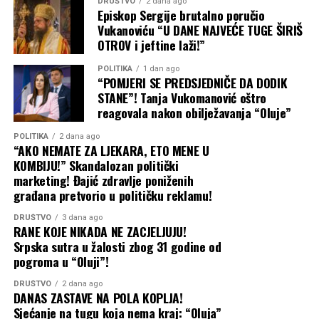
DRUŠTVO
2 dana ago
Episkop Sergije brutalno poručio
Vukanoviću “U DANE NAJVEĆE TUGE ŠIRIŠ
OTROV i jeftine laži!”
POLITIKA
1 dan ago
“POMJERI SE PREDSJEDNIČE DA DODIK
STANE”! Tanja Vukomanović oštro
reagovala nakon obilježavanja “Oluje”
POLITIKA
2 dana ago
“AKO NEMATE ZA LJEKARA, ETO MENE U
KOMBIJU!” Skandalozan politički
marketing! Đajić zdravlje poniženih
građana pretvorio u političku reklamu!
DRUŠTVO
3 dana ago
RANE KOJE NIKADA NE ZACJELJUJU!
Srpska sutra u žalosti zbog 31 godine od
pogroma u “Oluji”!
DRUŠTVO
2 dana ago
DANAS ZASTAVE NA POLA KOPLJA!
Sjećanje na tugu koja nema kraj: “Oluja”