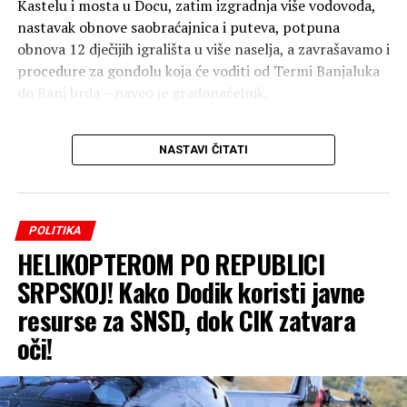
Kastelu i mosta u Docu, zatim izgradnja više vodovoda,
nastavak obnove saobraćajnica i puteva, potpuna
obnova 12 dječijih igrališta u više naselja, a zavrašavamo i
procedure za gondolu koja će voditi od Termi Banjaluka
do Banj brda – naveo je gradonačelnik.
Kako je kazao, novi projekti će dati jedan novi obris našoj
NASTAVI ČITATI
Banjaluci.
-U Banjaluci se najviše gradi, a svojim građanima najviše
pruža. Nastavljamo put uspona, izgradnje i napretka i
POLITIKA
želimo da se ovakva energija širi i po drugim gradovima u
HELIKOPTEROM PO REPUBLICI
Republici Srpskoj – zaključio je gradonačelnik.
SRPSKOJ! Kako Dodik koristi javne
Uz sve infrastrukturne projekte, kako je dodao –
resurse za SNSD, dok CIK zatvara
Banjaluka nastavlja da realizuje mjere podrške
oči!
građanima u okviru kampanje „Banja Luka pruža više“,
ističući da su od avgusta povećane subvencije za boravak
djece u privatnim predškolskim ustanovama sa 150 na