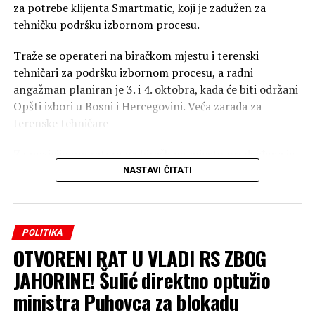
za potrebe klijenta Smartmatic, koji je zadužen za
tehničku podršku izbornom procesu.
Traže se operateri na biračkom mjestu i terenski
tehničari za podršku izbornom procesu, a radni
angažman planiran je 3. i 4. oktobra, kada će biti održani
Opšti izbori u Bosni i Hercegovini. Veća zarada za
terenske tehničare
Za poziciju operatera na biračkom mjestu predviđena je
neto naknada od 310 KM, dok će terenski tehničari
NASTAVI ČITATI
dobiti 400 KM neto.
U oglasu je navedeno da naknada za operatere obuhvata
POLITIKA
dnevnicu i korištenje vlastitog mobilnog telefona, dok je
OTVORENI RAT U VLADI RS ZBOG
za terenske tehničare uračunata dnevnica i korištenje
privatnog vozila. Za obje pozicije predviđen je
JAHORINE! Šulić direktno optužio
jednodnevni obavezni trening u trajanju od osam do
ministra Puhovca za blokadu
deset časova, nakon kojeg kandidati polažu test i stiču