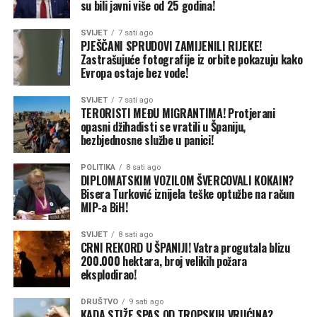
su bili javni više od 25 godina!
„A zašto nisam dobio upute i preporuke kako da glasam,
to morate pitati resornog ministra Neda Puhovca“, kaže
SVIJET
7 sati ago
Šulić.
PJEŠČANI SPRUDOVI ZAMIJENILI RIJEKE!
Zastrašujuće fotografije iz orbite pokazuju kako
Evropa ostaje bez vode!
On objašnjava da je u toku procedura za sazivanje
vanredne Skupštine akcionara.
SVIJET
7 sati ago
TERORISTI MEĐU MIGRANTIMA! Protjerani
„Redovna skupština mora biti održana u roku od 30 dana
opasni džihadisti se vratili u Španiju,
od upućivanja poziva za održavanje, a vanredna mora
bezbjednosne službe u panici!
biti održana u roku od 15 dana. Uskoro ću u skladu sa
POLITIKA
8 sati ago
propisanom procedurom sazvati vanrednu skupštinu i
DIPLOMATSKIM VOZILOM ŠVERCOVALI KOKAIN?
javnost će o svemu biti obaviještena“, kaže Šulić.
Bisera Turković iznijela teške optužbe na račun
MIP-a BiH!
Na pitanje da li će na dnevnom redu biti i prijedlog za
smjenu predsjednika Nadzornog odbora OC „Jahorina“
SVIJET
8 sati ago
CRNI REKORD U ŠPANIJI! Vatra progutala blizu
Nedeljka Eleka, Šulić kratko kaže: „Sve može biti na
200.000 hektara, broj velikih požara
dnevnom redu“.
eksplodirao!
Kada je u pitanju dnevni red, Šulić precizira da on kao
DRUŠTVO
9 sati ago
KADA STIŽE SPAS OD TROPSKIH VRUĆINA?