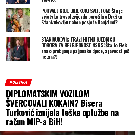
POHVALE KOJE ODJEKUJU SVIJETOM! Šta je
svjetska travel zvijezda poručila o Drašku
Stanivukoviću nakon posjete Banjaluci?
STANIVUKOVIĆ TRAŽI HITNU SJEDNICU
ODBORA ZA BEZBJEDNOST NSRS! Šta to Elek
zna o prebijanju paljanske djece, a javnost još
ne zna?!
POLITIKA
DIPLOMATSKIM VOZILOM
ŠVERCOVALI KOKAIN? Bisera
Turković iznijela teške optužbe na
račun MIP-a BiH!