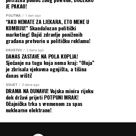
JE PAKAO!
Podsjećamo i da je CAPITAL godinama unazad pisao o
POLITIKA
1 dan ago
Eleku i njegovim poslovnim potezima pogotovo u vezi sa
“AKO NEMATE ZA LJEKARA, ETO MENE U
javnim nabavkama OC Jahorina, što je privuklo i pažnju
KOMBIJU!” Skandalozan politički
Tužilaštva BiH. Branio se uglavnom lažima i klevetom,
marketing! Đajić zdravlje poniženih
zbog čega je pravosnažno osuđen i suočen sa još
građana pretvorio u političku reklamu!
nekoliko tužbi.
DRUŠTVO
2 dana ago
Capital
DANAS ZASTAVE NA POLA KOPLJA!
Sjećanje na tugu koja nema kraj: “Oluja”
je zbrisala vjekovna ognjišta, a tišina
danas vrišti!
SVIJET
3 dana ago
DRAMA NA DUNAVU! Vojska minira rijeku
dok državi prijeti POTPUNI MRAK!
Očajnička trka s vremenom za spas
nuklearne elektrane!