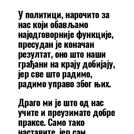
У политици, нарочито за
нас који обављамо
најодговорније функције,
пресудан је коначан
резултат, оно што наши
грађани на крају добијају,
јер све што радимо,
радимо управо због њих.
Драго ми је што од нас
учите и преузимате добре
праксе. Само тако
наставите, јер сам