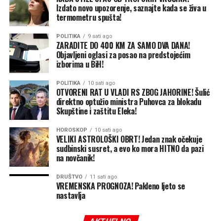
predstavnik državnog kapitala koji čini preko 90 odsto
Izdato novo upozorenje, saznajte kada se živa u
ukupnog kapitala u OC „Jahorina“ predlaže dnevni red
termometru spušta!
za vanrednu skupštinu.
POLITIKA
9 sati ago
ZARADITE DO 400 KM ZA SAMO DVA DANA!
„Ja predlažem dnevni red, a od Vlade, odnosno od
Objavljeni oglasi za posao na predstojećim
resornog ministra dobijam preporuke za glasanje“,
izborima u BiH!
objašnjava Šulić.
POLITIKA
10 sati ago
OTVORENI RAT U VLADI RS ZBOG JAHORINE! Šulić
Ministar trgovine i turizma Ned Puhovac nije odgovarao
direktno optužio ministra Puhovca za blokadu
na pozive CAPITAL-a, a u petak je izjavio da se „na
Skupštine i zaštitu Eleka!
Skupštini akcionara nije moglo glasati o finansijskom
izvještaju tog akcionarnog društva, jer je izvještaj sa
HOROSKOP
10 sati ago
VELIKI ASTROLOŠKI OBRT! Jedan znak očekuje
preporukom vraćen na doradu IRB-u RS“.
sudbinski susret, a evo ko mora HITNO da pazi
na novčanik!
„IRB je taj koji daje upute kako će se glasati. Vlada RS je
samo ta koja to potvrđuje“, rekao je između ostalog
DRUŠTVO
11 sati ago
Puhovac za Aloonline.
VREMENSKA PROGNOZA! Pakleno ljeto se
nastavlja
Na pitanje da prokomentariše ovu izjavu ministra
Puhovca, Šulić je kratko rekao: „Ja mislim da je Vlada