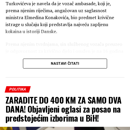
Turkovićeva je navela da je vozač ambasade, koji je,
prema njenim riječima, angažovan uz saglasnost
ministra Elmedina Konakovića, bio predmet krivične
istrage u slučaju koji predstavlja najveću zapljenu
kokaina u istoriji Danske.
Prema njenim tvrdnjama, sin službenog vozača preuzeo
je odgovornost za krivično djelo i osuđen je na 16 godina
zatvora. Kako je navela, on je tokom postupka izjavio da
NASTAVI ČITATI
mu je otac pomagao tako što ga je prevozio, donosio
novac i ustupao mobilni telefon, čiji su pozivi, prema
navodima istražilaca, locirani na adresi Ambasade BiH u
Danskoj.
POLITIKA
ZARADITE DO 400 KM ZA SAMO DVA
Turkovićeva je istakla da je sud bio podijeljen kada je riječ
o krivičnoj odgovornosti službenog vozača, naglašavajući
DANA! Objavljeni oglasi za posao na
da on nije bio na brodu sa kojeg je, navodno, trebalo da
predstojećim izborima u BiH!
bude preuzet kokain.