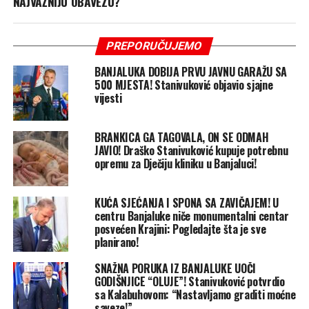
NAJVAŽNIJU OBAVEZU?
PREPORUČUJEMO
BANJALUKA DOBIJA PRVU JAVNU GARAŽU SA
500 MJESTA! Stanivuković objavio sjajne
vijesti
BRANKICA GA TAGOVALA, ON SE ODMAH
JAVIO! Draško Stanivuković kupuje potrebnu
opremu za Dječiju kliniku u Banjaluci!
KUĆA SJEĆANJA I SPONA SA ZAVIČAJEM! U
centru Banjaluke niče monumentalni centar
posvećen Krajini: Pogledajte šta je sve
planirano!
SNAŽNA PORUKA IZ BANJALUKE UOČI
GODIŠNJICE “OLUJE”! Stanivuković potvrdio
sa Kalabuhovom: “Nastavljamo graditi moćne
saveze!”