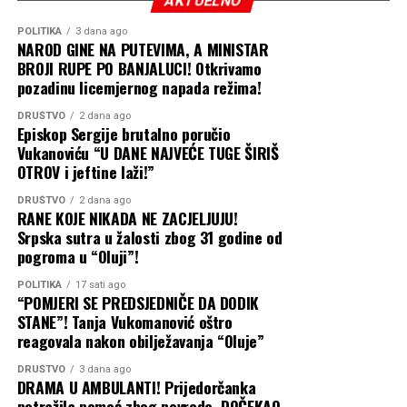
AKTUELNO
iznad IRB-a“.
POLITIKA
3 dana ago
NAROD GINE NA PUTEVIMA, A MINISTAR
Podsjećamo, Elek je 12. jula naveče smijenjen sa funkcije
BROJI RUPE PO BANJALUCI! Otkrivamo
direktora „Sarajevo-gasa“ nakon što su svi članovi
pozadinu licemjernog napada režima!
Upravnog odbora po nalogu lidera SNSD-a Milorada
DRUŠTVO
2 dana ago
Dodika glasali za njegovu smjenu.
Episkop Sergije brutalno poručio
Vukanoviću “U DANE NAJVEĆE TUGE ŠIRIŠ
Mediji bliski vlasti tada su objavili i da je isključen iz
OTROV i jeftine laži!”
SNSD-a i da će biti uklonjen i sa funkcije v.d. predsjednika
DRUŠTVO
2 dana ago
Nadzornog odbora OC „Jahorina“.
RANE KOJE NIKADA NE ZACJELJUJU!
Srpska sutra u žalosti zbog 31 godine od
Nijedna od tih smjena još nije realizovana, a CAPITAL je
pogroma u “Oluji”!
prije desetak dana objavio da je Elek podnio tužbu pred
POLITIKA
17 sati ago
Osnovnim sudom u Sokocu i tražio poništenje odluke o
“POMJERI SE PREDSJEDNIČE DA DODIK
njegovoj smjeni sa mjesta generalnog direktora
STANE”! Tanja Vukomanović oštro
Sarajevo-gasa. Sud mu je izašao u susret i donio
reagovala nakon obilježavanja “Oluje”
privremenu mjeru kojom se zabranjuje sprovođenje
DRUŠTVO
3 dana ago
odluke Upravnog odbora „Sarajevo-gasa“ o njegovoj
DRAMA U AMBULANTI! Prijedorčanka
smjeni.
potražila pomoć zbog povrede, DOČEKAO