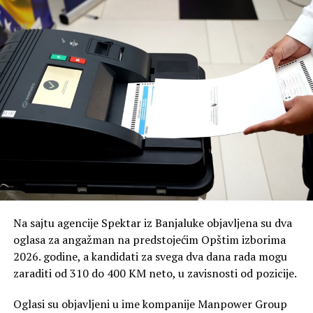
Posebno je ukazala na činjenicu da je ministar inostranih
poslova BiH Elmedin Konaković 4. i 5. oktobra 2025.
godine boravio u službenoj posjeti zemljama
Skandinavije, neposredno uoči izricanja presude, koja je
donesena 30. oktobra iste godine.
Ministarstvo inostranih poslova BiH do sada se nije
zvanično oglasilo povodom ovih navoda.
Na sajtu agencije Spektar iz Banjaluke objavljena su dva
oglasa za angažman na predstojećim Opštim izborima
2026. godine, a kandidati za svega dva dana rada mogu
zaraditi od 310 do 400 KM neto, u zavisnosti od pozicije.
Oglasi su objavljeni u ime kompanije Manpower Group