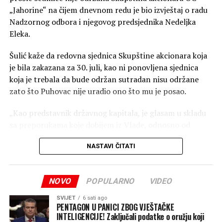
„Jahorine“ na čijem dnevnom redu je bio izvještaj o radu
Prema oglasu, 3. oktobar biće rezervisan za instalaciju i
Nadzornog odbora i njegovog predsjednika Nedeljka
pripremu biračkih mjesta, dok će 4. oktobra angažovani
Eleka.
radnici biti prisutni tokom cijelog izbornog dana, od
Šulić kaže da redovna sjednica Skupštine akcionara koja
ranih jutarnjih časova do zatvaranja biračkih mjesta.
je bila zakazana za 30. juli, kao ni ponovljena sjednica
Prijave za obje pozicije otvorene su do 27. avgusta, a
koja je trebala da bude održan sutradan nisu održane
poslodavac navodi da će kontaktirati samo kandidate koji
zato što Puhovac nije uradio ono što mu je posao.
prođu početne selekcione korake.
„Kao predstavnik državnog kapitala, je glasam u skladu
sa preporukama koje dobijem iz Vlade, odnosno od
resornog ministarstva. Ja sam u četvrtak došao na
NASTAVI ČITATI
Skupštinu, ali pošto nisam imao uputu kako da glasam,
održavanje sjednice je odgođeno za sutradan“, kaže Šulić
za CAPITAL.
NOVO
POPULARNO
VIDEO
Pošto ni do sutradan nisam dobio upute, nastavlja on,
SVIJET
6 sati ago
nije održana ni ponovljena Skupština.
PENTAGON U PANICI ZBOG VJEŠTAČKE
INTELIGENCIJE! Zaključali podatke o oružju koji