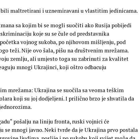
 bili maltretirani i uznemiravani u vlastitim jedinicama.
mana sa kojim bi se mogli suočiti ako Rusija pobijedi
iskriminaciju koje su se čule od predstavnika
 početka vojnog sukoba, po njihovom mišljenju, pod
go teži. Nije ovo šala, pišu na društvenim mrežama.
svoju zemlju, ali umjesto toga su zabrinuti za kvalitet
eaguju mnogi Ukrajinci, koji oštro odbacuju
nim mrežama: Ukrajina se suočila sa veoma teškim
ra koji su joj dodjeljeni. I prilično brzo je shvatila da
 jednorozima.
adu“ pošalju na liniju fronta, ruski vojnici će
u se mnogi javno. Neki tvrde da je Ukrajina prvo postala
govine ljudima, poslije i po sukobu koji svijet može da