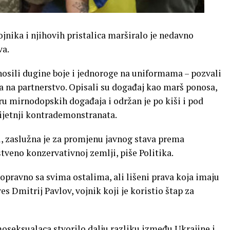
jnika i njihovih pristalica marširalo je nedavno
va.
nosili dugine boje i jednoroge na uniformama – pozvali
a na partnerstvo. Opisali su događaj kao marš ponosa,
ru mirnodopskih događaja i održan je po kiši i pod
ijetnji kontrademonstranata.
, zaslužna je za promjenu javnog stava prema
tveno konzervativnoj zemlji, piše Politika.
nopravno sa svima ostalima, ali lišeni prava koja imaju
res Dmitrij Pavlov, vojnik koji je koristio štap za
moseksualaca stvorilo dalju razliku između Ukrajine i