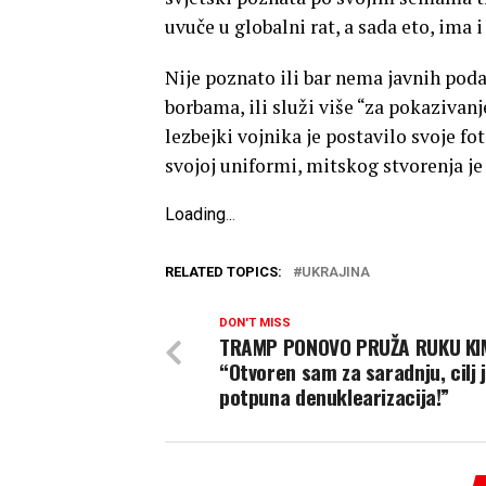
uvuče u globalni rat, a sada eto, ima i
Nije poznato ili bar nema javnih podata
borbama, ili služi više “za pokazivanj
lezbejki vojnika je postavilo svoje f
svojoj uniformi, mitskog stvorenja j
Loading
.
.
.
RELATED TOPICS:
UKRAJINA
DON'T MISS
TRAMP PONOVO PRUŽA RUKU KI
“Otvoren sam za saradnju, cilj 
potpuna denuklearizacija!”