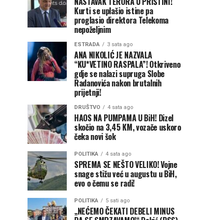
NASTAVAK TERORA U PRIŠTINI!
Kurti se uplašio istine pa
proglasio direktora Telekoma
nepoželjnim
ESTRADA
3 sata ago
ANA NIKOLIĆ JE NAZVALA
“KU*VETINO RASPALA”! Otkriveno
gdje se nalazi supruga Slobe
Radanovića nakon brutalnih
prijetnji!
DRUŠTVO
4 sata ago
HAOS NA PUMPAMA U BiH! Dizel
skočio na 3,45 KM, vozače uskoro
čeka novi šok
POLITIKA
4 sata ago
SPREMA SE NEŠTO VELIKO! Vojne
snage stižu već u augustu u BiH,
evo o čemu se radi!
POLITIKA
5 sati ago
„NEĆEMO ČEKATI DEBELI MINUS