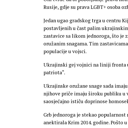
Rusije, gdje su prava LGBT+ osoba oz
Jedan ugao gradskog trga u centru Kij
postavljenih u čast palim ukrajinski
zastavice sa likom jednoroga, što je 
oružanim snagama. Tim zastavicama 
populacije u vojsci.
Ukrajinski gej vojnici na liniji fronta
patriota“.
Ukrajinske oružane snage sada imaju v
njihove priče imaju široku publiku u
saosjećajno ističu doprinose homosek
Grb jednoroga je stekao popularnost
anektirala Krim 2014. godine. Pošto 