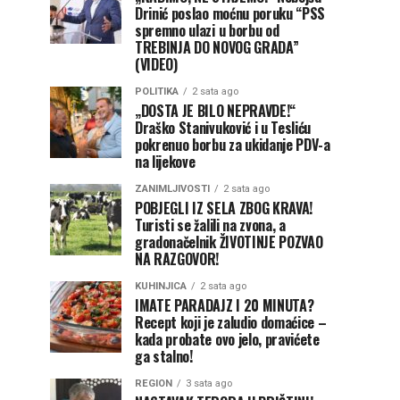
Drinić poslao moćnu poruku “PSS
spremno ulazi u borbu od
TREBINJA DO NOVOG GRADA”
(VIDEO)
POLITIKA
2 sata ago
„DOSTA JE BILO NEPRAVDE!“
Draško Stanivuković i u Tesliću
pokrenuo borbu za ukidanje PDV-a
na lijekove
ZANIMLJIVOSTI
2 sata ago
POBJEGLI IZ SELA ZBOG KRAVA!
Turisti se žalili na zvona, a
gradonačelnik ŽIVOTINJE POZVAO
NA RAZGOVOR!
KUHINJICA
2 sata ago
IMATE PARADAJZ I 20 MINUTA?
Recept koji je zaludio domaćice –
kada probate ovo jelo, pravićete
ga stalno!
REGION
3 sata ago