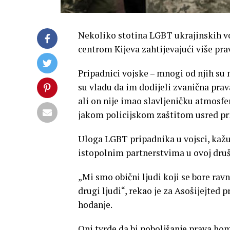
Nekoliko stotina LGBT ukrajinskih vo
centrom Kijeva zahtijevajući više pra
Pripadnici vojske – mnogi od njih su 
su vladu da im dodijeli zvanična prav
ali on nije imao slavljeničku atmosfe
jakom policijskom zaštitom usred pr
Uloga LGBT pripadnika u vojsci, kažu
istopolnim partnerstvima u ovoj druš
„Mi smo obični ljudi koji se bore rav
drugi ljudi“, rekao je za Asošijejted p
hodanje.
Oni tvrde da bi poboljšanje prava ho