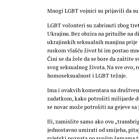
Mnogi LGBT vojnici su prijavili da su
LGBT volonteri su zabrinuti zbog tret
Ukrajinu. Bez obzira na pritužbe na d
ukrajinskih seksualnih manjina prije
ruskom vlašću život bi im postao mno
Čini se da žele da se bore da zaštite 
svog seksualnog života. Na sve ovo, r
homoseksualnost i LGBT težnje.
Ima i ovakvih komentara na društve
zadatkom, kako potrošiti milijarde dola
se novac može potrošiti na gejeve sa
Ili, zamislite samo ako ovu „transbrig
jednostavno umirati od smijeha, pitaj
svjetski poznata po svojim šemama tr