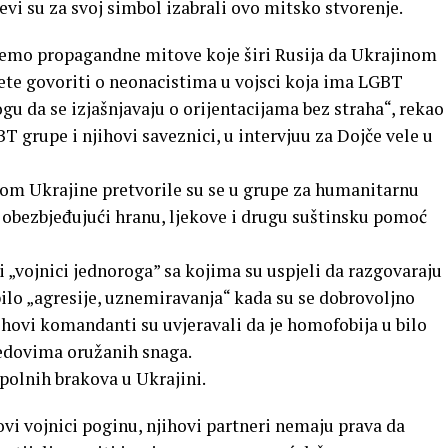
vi su za svoj simbol izabrali ovo mitsko stvorenje.
rijemo propagandne mitove koje širi Rusija da Ukrajinom
ete govoriti o neonacistima u vojsci koja ima LGBT
mogu da se izjašnjavaju o orijentacijama bez straha“, rekao
T grupe i njihovi saveznici, u intervjuu za Dojče vele u
rom Ukrajine pretvorile su se u grupe za humanitarnu
obezbjeđujući hranu, ljekove i drugu suštinsku pomoć
ni „vojnici jednoroga” sa kojima su uspjeli da razgovaraju
e bilo „agresije, uznemiravanja“ kada su se dobrovoljno
njihovi komandanti su uvjeravali da je homofobija u bilo
redovima oružanih snaga.
topolnih brakova u Ukrajini.
 ovi vojnici poginu, njihovi partneri nemaju prava da