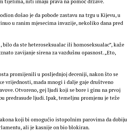
im tijelima, niti imaju prava na pomoć države.
odion došao je da pobode zastavu na trgu u Kijevu, u
ginuo u ranim mjesecima invazije, nekoliko dana pred
ti, bilo da ste heteroseksualac ili homoseksualac”, kaže
znato zavijanje sirena za vazdušnu opasnost. „Eto,
ta promijenili u posljednjoj deceniji, nakon što se
ke vrijednosti, mada mnogi i dalje gaje društveno
ove. Otvoreno, gej ljudi koji se bore i ginu na prvoj
obu predrasude ljudi. Ipak, temeljnu promjenu je teže
g zakona koji bi omogućio istopolnim parovima da dobiju
lamentu, ali je kasnije on bio blokiran.