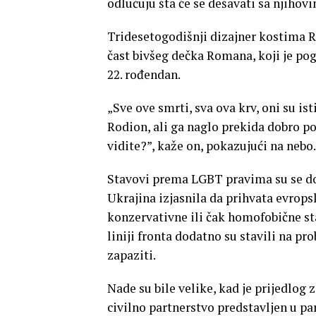
odlučuju šta će se dešavati sa njihov
Tridesetogodišnji dizajner kostima R
čast bivšeg dečka Romana, koji je po
22. rođendan.
„Sve ove smrti, sva ova krv, oni su is
Rodion, ali ga naglo prekida dobro po
vidite?”, kaže on, pokazujući na nebo.
Stavovi prema LGBT pravima su se dos
Ukrajina izjasnila da prihvata evrops
konzervativne ili čak homofobične stav
liniji fronta dodatno su stavili na pr
zapaziti.
Nade su bile velike, kad je prijedlo
civilno partnerstvo predstavljen u par