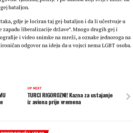
 gej bataljon.
ka, gdje je lociran taj gej-bataljon i da li učestvuje u
e zapadu liberalizacije države”. Mnogo drugih gej i
otografije i video snimke na mreži, a oznake jednoroga na
e ironičan odgovor na ideju da u vojsci nema LGBT osoba.
UP NEXT
MU
TURCI RIGOROZNI! Kazna za ustajanje
je
iz aviona prije vremena