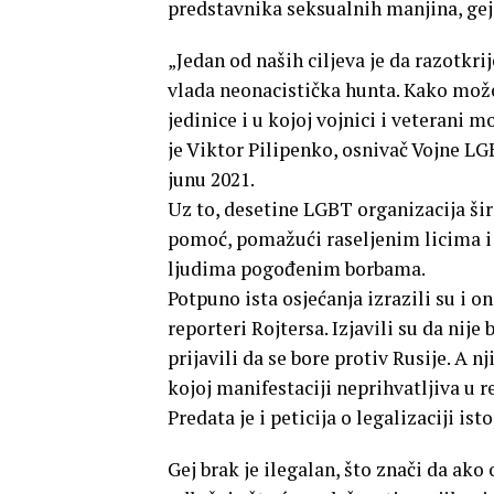
predstavnika seksualnih manjina, geje
„Jedan od naših ciljeva je da razotk
vlada neonacistička hunta. Kako mož
jedinice i u kojoj vojnici i veterani 
je Viktor Pilipenko, osnivač Vojne LGB
junu 2021.
Uz to, desetine LGBT organizacija ši
pomoć, pomažući raseljenim licima i 
ljudima pogođenim borbama.
Potpuno ista osjećanja izrazili su i o
reporteri Rojtersa. Izjavili su da nij
prijavili da se bore protiv Rusije. A 
kojoj manifestaciji neprihvatljiva u 
Predata je i peticija o legalizaciji is
Gej brak je ilegalan, što znači da ako