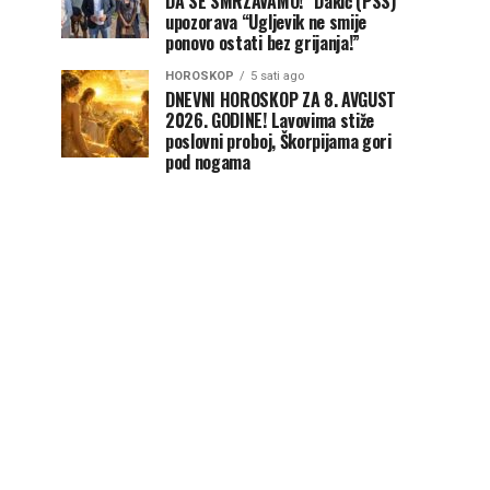
DA SE SMRZAVAMO!“ Dakić (PSS)
upozorava “Ugljevik ne smije
ponovo ostati bez grijanja!”
HOROSKOP
5 sati ago
DNEVNI HOROSKOP ZA 8. AVGUST
2026. GODINE! Lavovima stiže
poslovni proboj, Škorpijama gori
pod nogama