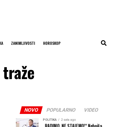
KA
ZANIMLJIVOSTI
HOROSKOP
 traže
NOVO
POPULARNO
VIDEO
POLITIKA
2 sata ago
„RADIMO, NE STAJEMO!“ Nebojša