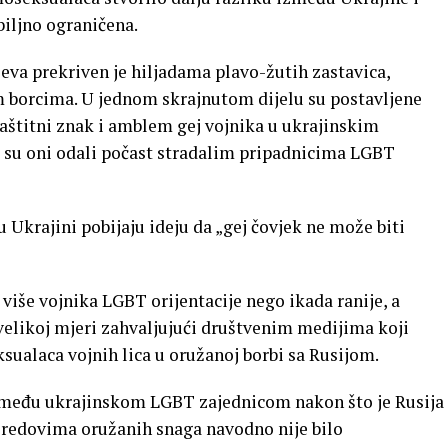
biljno ograničena.
eva prekriven je hiljadama plavo-žutih zastavica,
m borcima. U jednom skrajnutom dijelu su postavljene
zaštitni znak i amblem gej vojnika u ukrajinskim
su oni odali počast stradalim pripadnicima LGBT
 u Ukrajini pobijaju ideju da „gej čovjek ne može biti
iše vojnika LGBT orijentacije nego ikada ranije, a
 velikoj mjeri zahvaljujući društvenim medijima koji
sualaca vojnih lica u oružanoj borbi sa Rusijom.
 među ukrajinskom LGBT zajednicom nakon što je Rusija
u redovima oružanih snaga navodno nije bilo