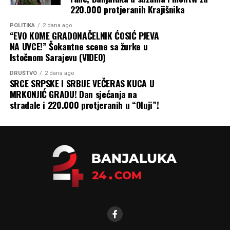
220.000 protjeranih Krajišnika
POLITIKA
2 dana ago
“EVO KOME GRADONAČELNIK ĆOSIĆ PJEVA
NA UVCE!” Šokantne scene sa žurke u
Istočnom Sarajevu (VIDEO)
DRUŠTVO
2 dana ago
SRCE SRPSKE I SRBIJE VEČERAS KUCA U
MRKONJIĆ GRADU! Dan sjećanja na
stradale i 220.000 protjeranih u “Oluji”!