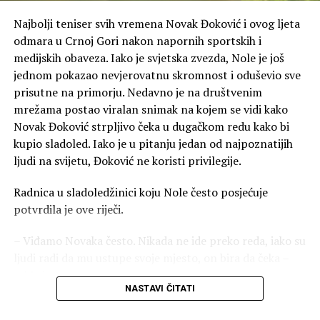
Najbolji teniser svih vremena Novak Đoković i ovog ljeta
odmara u Crnoj Gori nakon napornih sportskih i
medijskih obaveza. Iako je svjetska zvezda, Nole je još
jednom pokazao nevjerovatnu skromnost i oduševio sve
prisutne na primorju. Nedavno je na društvenim
mrežama postao viralan snimak na kojem se vidi kako
Novak Đoković strpljivo čeka u dugačkom redu kako bi
kupio sladoled. Iako je u pitanju jedan od najpoznatijih
ljudi na svijetu, Đoković ne koristi privilegije.
Radnica u sladoledžinici koju Nole često posjećuje
potvrdila je ove riječi.
– Viđamo Novaka često. Nikada ne ide preko reda, iako su
ljudi radi da mu ustupe svoje mjesto, on bira da čeka –
rekla je ona.
NASTAVI ČITATI
Ovaj potez slavnog sportiste privukao je veliku pažnju