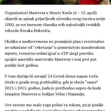
Organizatori Mastersa u Monte Karlu (6 – 13. april)
objavili su spisak prijavljenih učesnika ovog turnira serije
1000, sa sve imenom vlasnika svih najvažnijih teniskih
rekorda Novaka Đokovića.
Ukoliko u međuvremenu ne promijeni plan i eventualno
ne odustane od “reketanja” u pomenutom mondenskom
mjestu, trenutno sedmi igrač u ATP singl poretku
spojiće američke martovske Masterse i ovaj prvi put
poslije šest godina.
U tom slučaju bi osvajač 24 Grend slema napao treću
titulu u gradu svog prebivališta, gde je slavio “samo”
2013. i 2015. godine, kada je prethodno uspeo da bude
šampion Mastersa u Indijan Velsu i Majamiju.
Ove sezone mu malo toga polazi za rukom, pa je poslije
predaje u polufinalu Australijan Opena (zbog povrede) i