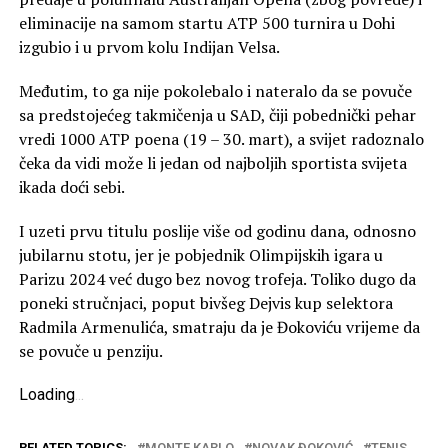
eliminacije na samom startu ATP 500 turnira u Dohi
izgubio i u prvom kolu Indijan Velsa.
Međutim, to ga nije pokolebalo i nateralo da se povuče
sa predstojećeg takmičenja u SAD, čiji pobednički pehar
vredi 1000 ATP poena (19 – 30. mart), a svijet radoznalo
čeka da vidi može li jedan od najboljih sportista svijeta
ikada doći sebi.
I uzeti prvu titulu poslije više od godinu dana, odnosno
jubilarnu stotu, jer je pobjednik Olimpijskih igara u
Parizu 2024 već dugo bez novog trofeja. Toliko dugo da
poneki stručnjaci, poput bivšeg Dejvis kup selektora
Radmila Armenulića, smatraju da je Đokoviću vrijeme da
se povuče u penziju.
Loading
.
.
.
RELATED TOPICS:
MONTE KARLO
NOVAK ĐOKOVIĆ
TENIS