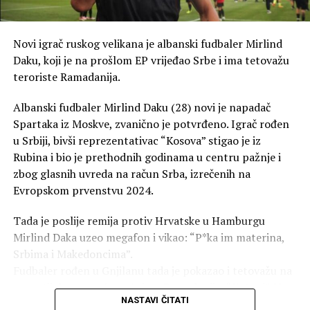
Ovaj spoj donosi brojne benefite za organizam:
Pomorandža je odličan prirodni izvor vitamina C i
Novi igrač ruskog velikana je albanski fudbaler Mirlind
antioksidanasa koji štite ćelije od oksidativnog stresa i
Daku, koji je na prošlom EP vrijeđao Srbe i ima tetovažu
pomažu normalnom funkcionisanju imunog sistema.
teroriste Ramadanija.
Đumbir je poznat po svojim antioksidativnim svojstvima
Albanski fudbaler Mirlind Daku (28) novi je napadač
i vekovima se koristi kao podrška varenju.Manje kalorija i
Spartaka iz Moskve, zvanično je potvrđeno. Igrač rođen
bez mleka čini ovaj sorbet idealnim za sve koji paze na
u Srbiji, bivši reprezentativac “Kosova” stigao je iz
ishranu i žele laganu, citrusnu i osvežavajuću aromu
Rubina i bio je prethodnih godinama u centru pažnje i
tokom vrelih letnjih dana.
zbog glasnih uvreda na račun Srba, izrečenih na
Novak Đoković još jednom je pokazao da se vrhunski
Evropskom prvenstvu 2024.
rezultati i briga o zdravlju mogu savršeno uskladiti, a
njegova skromnost i strpljenje u redu za sladoled služe
Tada je poslije remija protiv Hrvatske u Hamburgu
kao primjer svima, prenosi Telegraf.
Mirlind Daka uzeo megafon i vikao: “P*ka im materina,
Srbima i Makedoncima”.
Inače, jednom prilikom je Jelena Đoković govorila o
Fudbaler rođen u Gnjilanu tada je pokazao i tetovažu na
svađama sa suprugom Novakom i navela “da se on od nje
svom tijelu, posvećenu Agimu Ramadaniju, “Katani”. U
razvodi šest puta dnevno”.
NASTAVI ČITATI
pitanju je terorista takozvane Oslobodilačke vojske