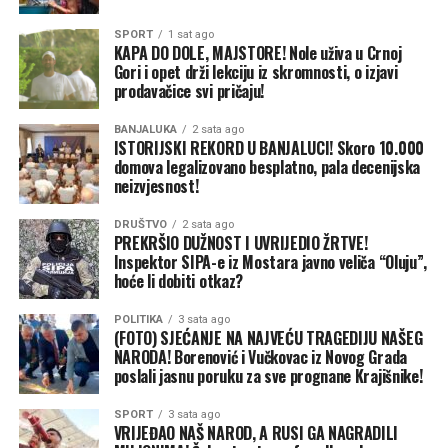
striktno biznis. Moja želja je da do kraja života igram u
Denveru, na njima je da li će da mi ponude ili neće”, rekao
SPORT
1 sat ago
je Jokić.
KAPA DO DOLE, MAJSTORE! Nole uživa u Crnoj
Gori i opet drži lekciju iz skromnosti, o izjavi
prodavačice svi pričaju!
Šta se dešava u Denveru?
BANJALUKA
2 sata ago
Odluka Jokića da ne potpiše ugovor sada je stavila i
ISTORIJSKI REKORD U BANJALUCI! Skoro 10.000
dodatni pritisak na čelnike kluba. Prosto, želi da im stavi
domova legalizovano besplatno, pala decenijska
neizvjesnost!
do znanja da moraju da budu aktivniji i da naprave
dovoljno dobar tim koji može da se bori za titulu u NBA
DRUŠTVO
2 sata ago
ligi.
PREKRŠIO DUŽNOST I UVRIJEDIO ŽRTVE!
Inspektor SIPA-e iz Mostara javno veliča “Oluju”,
Produžili su ugovor sa Spenserom Džounsom (dvije
hoće li dobiti otkaz?
godine, 12 miliona dolara) i sada se čeka konačna odluka
POLITIKA
3 sata ago
oko Pejtona Votsona. On navodno traži najmanje 23
(FOTO) SJEĆANJE NA NAJVEĆU TRAGEDIJU NAŠEG
miliona dolara po sezoni, dok je ponuda Nagetsa između
NARODA! Borenović i Vučkovac iz Novog Grada
16 i 18 miliona. Razlika nije mala, drugi timovi su
poslali jasnu poruku za sve prognane Krajišnike!
zainteresovani i čekaju šansu. Ako se dogovore sa njim,
SPORT
3 sata ago
jasno je da bi zbog poreza na luksuz morali da trejduju
VRIJEĐAO NAŠ NAROD, A RUSI GA NAGRADILI
nekog od nosilaca igre – Džamala Mareja, Erona Gordona