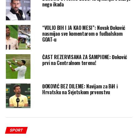
nego ikada
“VOLIO BIH I JA KAO MESI”: Novak Đoković
nasmijao sve komentarom o fudbalskom
GOAT-u
ČAST REZERVISANA ZA ŠAMPIONE: Đoković
prvi na Centralnom terenu!
ĐOKOVIĆ BEZ DILEME: Navijam za BiH i
Hrvatsku na Svjetskom prvenstvu
SPORT