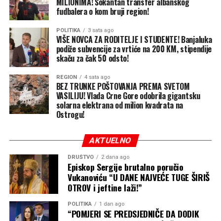
MILIONIMA! Šokantan transfer albanskog
ili Kema Džonsona… piše Mondo.
fudbalera o kom bruji region!
POLITIKA
3 sata ago
VIŠE NOVCA ZA RODITELJE I STUDENTE! Banjaluka
podiže subvencije za vrtiće na 200 KM, stipendije
skaču za čak 50 odsto!
REGION
4 sata ago
BEZ TRUNKE POŠTOVANJA PREMA SVETOM
VASILIJU! Vlada Crne Gore odobrila gigantsku
solarna elektrana od milion kvadrata na
Ostrogu!
AKTUELNO
DRUŠTVO
2 dana ago
Episkop Sergije brutalno poručio
Vukanoviću “U DANE NAJVEĆE TUGE ŠIRIŠ
OTROV i jeftine laži!”
POLITIKA
1 dan ago
“POMJERI SE PREDSJEDNIČE DA DODIK