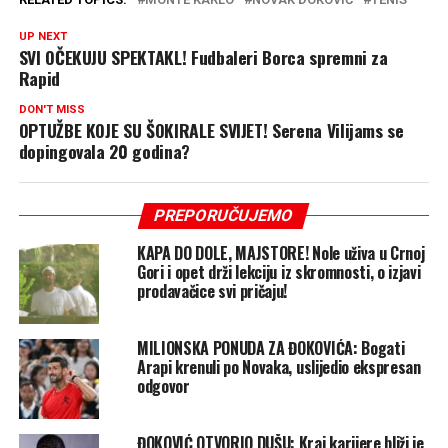
UP NEXT
SVI OČEKUJU SPEKTAKL! Fudbaleri Borca spremni za
Rapid
DON'T MISS
OPTUŽBE KOJE SU ŠOKIRALE SVIJET! Serena Vilijams se
dopingovala 20 godina?
PREPORUČUJEMO
KAPA DO DOLE, MAJSTORE! Nole uživa u Crnoj
Gori i opet drži lekciju iz skromnosti, o izjavi
prodavačice svi pričaju!
MILIONSKA PONUDA ZA ĐOKOVIĆA: Bogati
Arapi krenuli po Novaka, uslijedio ekspresan
odgovor
ĐOKOVIĆ OTVORIO DUŠU: Kraj karijere bliži je