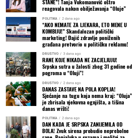
STANE”! Tanja Vukomanović oštro
reagovala nakon obilježavanja “Oluje”
POLITIKA
2 dana ago
“AKO NEMATE ZA LJEKARA, ETO MENE U
KOMBIJU!” Skandalozan politički
marketing! Đajić zdravlje poniženih
građana pretvorio u političku reklamu!
DRUŠTVO
3 dana ago
RANE KOJE NIKADA NE ZACJELJUJU!
Srpska sutra u žalosti zbog 31 godine od
pogroma u “Oluji”!
DRUŠTVO
2 dana ago
DANAS ZASTAVE NA POLA KOPLJA!
Sjećanje na tugu koja nema kraj: “Oluja”
je zbrisala vjekovna ognjišta, a tišina
danas vrišti!
POLITIKA
2 dana ago
DAN KADA JE SRPSKA ZANIJEMILA OD
BOLA! Zvuk sirena probudio neprebolne
rane, Banjaluka u suzama i molitvi za