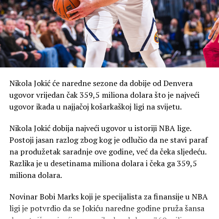
razumije samo na terenu i teško je objasniti osećaj
igranja za nacionalni tim, za te sjajne navijače koji nam
daju bezgraničnu ljubav. To je naš prvi moto, “volimo
Albaniju bez granica”. Ako sam uvrijedio nekoga tokom
posle meča sa Hrvatskom, uticaj utakmice je uzeo maha.
Nastaviću da radim zajedno sa cijelom grupom da bismo
stigli do naših snova. Oproštaj je muški i ja osjećam
Nikola Jokić će naredne sezone da dobije od Denvera
moralnu i profesionalnu obavezu da uradim to, za sve
ugovor vrijedan čak 359,5 miliona dolara što je najveći
koji su povrijeđeni. S poštovanjem, Mirlind Daku”, navodi
ugovor ikada u najjačoj košarkaškoj ligi na svijetu.
se u sramnom tekstu “izvinjenja”.
Nikola Jokić dobija najveći ugovor u istoriji NBA lige.
Prešao u Spartak za bogatstvo
Postoji jasan razlog zbog kog je odlučio da ne stavi paraf
na produžetak saradnje ove godine, već da čeka sljedeću.
Mirlind Daku je postao igrač Spartak Moskve poslije tri
Razlika je u desetinama miliona dolara i čeka ga 359,5
godine provedene u Rubinu iz Kazanja. U dresu tog tima
miliona dolara.
dao je 38 golova na 93 nastupa u tamošnjoj Premijer ligi,
a Moskovljani su ga kupili za čak 11 miliona evra.
Novinar Bobi Marks koji je specijalista za finansije u NBA
ligi je potvrdio da se Jokiću naredne godine pruža šansa