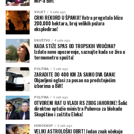
MIP-a BiH!
Na pitanje da li će na dnevnom redu biti i prijedlog za
smjenu predsjednika Nadzornog odbora OC „Jahorina“
SVIJET
4 sata ago
CRNI REKORD U ŠPANIJI! Vatra progutala blizu
Nedeljka Eleka, Šulić kratko kaže: „Sve može biti na
200.000 hektara, broj velikih požara
dnevnom redu“.
eksplodirao!
Kada je u pitanju dnevni red, Šulić precizira da on kao
DRUŠTVO
4 sata ago
KADA STIŽE SPAS OD TROPSKIH VRUĆINA?
predstavnik državnog kapitala koji čini preko 90 odsto
Izdato novo upozorenje, saznajte kada se živa u
ukupnog kapitala u OC „Jahorina“ predlaže dnevni red
termometru spušta!
za vanrednu skupštinu.
POLITIKA
5 sati ago
ZARADITE DO 400 KM ZA SAMO DVA DANA!
„Ja predlažem dnevni red, a od Vlade, odnosno od
Objavljeni oglasi za posao na predstojećim
resornog ministra dobijam preporuke za glasanje“,
izborima u BiH!
objašnjava Šulić.
POLITIKA
5 sati ago
OTVORENI RAT U VLADI RS ZBOG JAHORINE! Šulić
Ministar trgovine i turizma Ned Puhovac nije odgovarao
direktno optužio ministra Puhovca za blokadu
na pozive CAPITAL-a, a u petak je izjavio da se „na
Skupštine i zaštitu Eleka!
Skupštini akcionara nije moglo glasati o finansijskom
izvještaju tog akcionarnog društva, jer je izvještaj sa
HOROSKOP
6 sati ago
VELIKI ASTROLOŠKI OBRT! Jedan znak očekuje
preporukom vraćen na doradu IRB-u RS“.