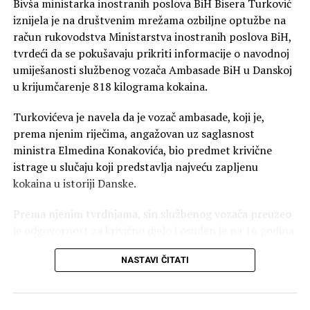
Bivša ministarka inostranih poslova BiH Bisera Turković
iznijela je na društvenim mrežama ozbiljne optužbe na
račun rukovodstva Ministarstva inostranih poslova BiH,
tvrdeći da se pokušavaju prikriti informacije o navodnoj
umiješanosti službenog vozača Ambasade BiH u Danskoj
u krijumčarenje 818 kilograma kokaina.
Turkovićeva je navela da je vozač ambasade, koji je,
prema njenim riječima, angažovan uz saglasnost
ministra Elmedina Konakovića, bio predmet krivične
istrage u slučaju koji predstavlja najveću zapljenu
kokaina u istoriji Danske.
Prema njenim tvrdnjama, sin službenog vozača preuzeo
je odgovornost za krivično djelo i osuđen je na 16 godina
zatvora. Kako je navela, on je tokom postupka izjavio da
NASTAVI ČITATI
mu je otac pomagao tako što ga je prevozio, donosio
novac i ustupao mobilni telefon, čiji su pozivi, prema
navodima istražilaca, locirani na adresi Ambasade BiH u