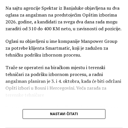
Na sajtu agencije Spektar iz Banjaluke objavljena su dva
oglasa za angažman na predstojećim Opštim izborima
2026. godine, a kandidati za svega dva dana rada mogu
zaraditi od 310 do 400 KM neto, u zavisnosti od pozicije.
Oglasi su objavljeni u ime kompanije Manpower Group
za potrebe klijenta Smartmatic, koji je zadužen za
tehničku podršku izbornom procesu.
Traže se operateri na biračkom mjestu i terenski
tehničari za podršku izbornom procesu, a radni
angažman planiran je 3. i 4. oktobra, kada će biti održani
Opšti izbori u Bosni i Hercegovini. Veća zarada za
terenske tehničare
Za poziciju operatera na biračkom mjestu predviđena je
neto naknada od 310 KM, dok će terenski tehničari
NASTAVI ČITATI
dobiti 400 KM neto.