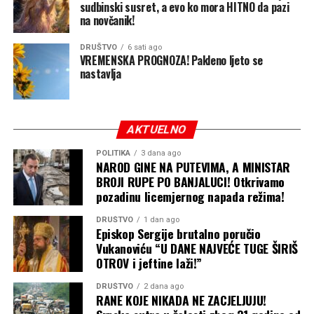
sudbinski susret, a evo ko mora HITNO da pazi
na novčanik!
„IRB je taj koji daje upute kako će se glasati. Vlada RS je
samo ta koja to potvrđuje“, rekao je između ostalog
DRUŠTVO
6 sati ago
Puhovac za Aloonline.
VREMENSKA PROGNOZA! Pakleno ljeto se
nastavlja
Na pitanje da prokomentariše ovu izjavu ministra
Puhovca, Šulić je kratko rekao: „Ja mislim da je Vlada
iznad IRB-a“.
AKTUELNO
Podsjećamo, Elek je 12. jula naveče smijenjen sa funkcije
POLITIKA
3 dana ago
NAROD GINE NA PUTEVIMA, A MINISTAR
direktora „Sarajevo-gasa“ nakon što su svi članovi
BROJI RUPE PO BANJALUCI! Otkrivamo
Upravnog odbora po nalogu lidera SNSD-a Milorada
pozadinu licemjernog napada režima!
Dodika glasali za njegovu smjenu.
DRUŠTVO
1 dan ago
Episkop Sergije brutalno poručio
Mediji bliski vlasti tada su objavili i da je isključen iz
Vukanoviću “U DANE NAJVEĆE TUGE ŠIRIŠ
SNSD-a i da će biti uklonjen i sa funkcije v.d. predsjednika
OTROV i jeftine laži!”
Nadzornog odbora OC „Jahorina“.
DRUŠTVO
2 dana ago
RANE KOJE NIKADA NE ZACJELJUJU!
Nijedna od tih smjena još nije realizovana, a CAPITAL je