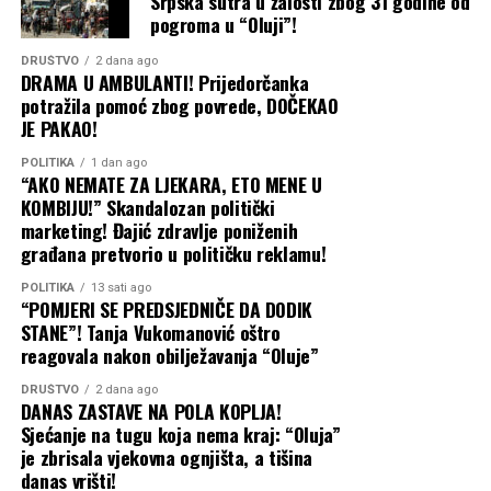
Srpska sutra u žalosti zbog 31 godine od
prije desetak dana objavio da je Elek podnio tužbu pred
pogroma u “Oluji”!
Osnovnim sudom u Sokocu i tražio poništenje odluke o
njegovoj smjeni sa mjesta generalnog direktora
DRUŠTVO
2 dana ago
DRAMA U AMBULANTI! Prijedorčanka
Sarajevo-gasa. Sud mu je izašao u susret i donio
potražila pomoć zbog povrede, DOČEKAO
privremenu mjeru kojom se zabranjuje sprovođenje
JE PAKAO!
odluke Upravnog odbora „Sarajevo-gasa“ o njegovoj
smjeni.
POLITIKA
1 dan ago
“AKO NEMATE ZA LJEKARA, ETO MENE U
KOMBIJU!” Skandalozan politički
Podsjećamo i da je CAPITAL godinama unazad pisao o
marketing! Đajić zdravlje poniženih
Eleku i njegovim poslovnim potezima pogotovo u vezi sa
građana pretvorio u političku reklamu!
javnim nabavkama OC Jahorina, što je privuklo i pažnju
Tužilaštva BiH. Branio se uglavnom lažima i klevetom,
POLITIKA
13 sati ago
“POMJERI SE PREDSJEDNIČE DA DODIK
zbog čega je pravosnažno osuđen i suočen sa još
STANE”! Tanja Vukomanović oštro
nekoliko tužbi.
reagovala nakon obilježavanja “Oluje”
Capital
DRUŠTVO
2 dana ago
DANAS ZASTAVE NA POLA KOPLJA!
Sjećanje na tugu koja nema kraj: “Oluja”
je zbrisala vjekovna ognjišta, a tišina
danas vrišti!