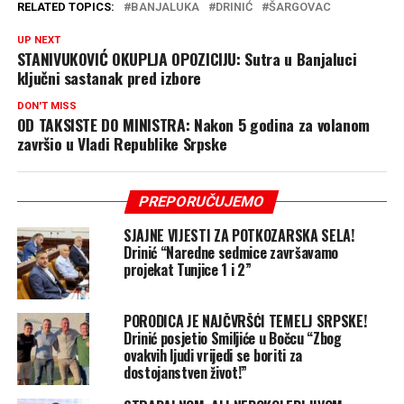
RELATED TOPICS:
BANJALUKA
DRINIĆ
ŠARGOVAC
UP NEXT
STANIVUKOVIĆ OKUPLJA OPOZICIJU: Sutra u Banjaluci
ključni sastanak pred izbore
DON'T MISS
OD TAKSISTE DO MINISTRA: Nakon 5 godina za volanom
završio u Vladi Republike Srpske
PREPORUČUJEMO
SJAJNE VIJESTI ZA POTKOZARSKA SELA!
Drinić “Naredne sedmice završavamo
projekat Tunjice 1 i 2”
PORODICA JE NAJČVRŠĆI TEMELJ SRPSKE!
Drinić posjetio Smiljiće u Bočcu “Zbog
ovakvih ljudi vrijedi se boriti za
dostojanstven život!”