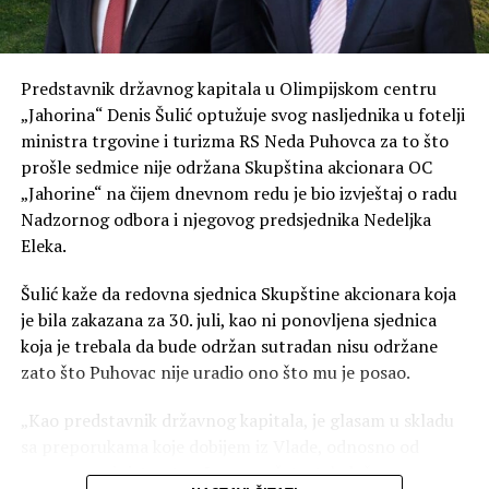
Smartmatic opremom
Zaposleni će biti zaduženi za pružanje prve tehničke
Predstavnik državnog kapitala u Olimpijskom centru
podrške na biračkim mjestima, pomoć članovima biračkih
„Jahorina“ Denis Šulić optužuje svog nasljednika u fotelji
odbora pri korištenju Smartmatic opreme, prijavljivanje
ministra trgovine i turizma RS Neda Puhovca za to što
eventualnih problema i komunikaciju sa nadležnim
prošle sedmice nije održana Skupština akcionara OC
službama tokom izbornog dana.
„Jahorine“ na čijem dnevnom redu je bio izvještaj o radu
Prema oglasu, 3. oktobar biće rezervisan za instalaciju i
Nadzornog odbora i njegovog predsjednika Nedeljka
pripremu biračkih mjesta, dok će 4. oktobra angažovani
Eleka.
radnici biti prisutni tokom cijelog izbornog dana, od
Šulić kaže da redovna sjednica Skupštine akcionara koja
ranih jutarnjih časova do zatvaranja biračkih mjesta.
je bila zakazana za 30. juli, kao ni ponovljena sjednica
Prijave za obje pozicije otvorene su do 27. avgusta, a
koja je trebala da bude održan sutradan nisu održane
poslodavac navodi da će kontaktirati samo kandidate koji
zato što Puhovac nije uradio ono što mu je posao.
prođu početne selekcione korake.
„Kao predstavnik državnog kapitala, je glasam u skladu
sa preporukama koje dobijem iz Vlade, odnosno od
resornog ministarstva. Ja sam u četvrtak došao na