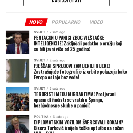
NASTAVI ČITATI
Skupštinu, ali pošto nisam imao uputu kako da glasam,
održavanje sjednice je odgođeno za sutradan“, kaže Šulić
za CAPITAL.
NOVO
POPULARNO
VIDEO
Pošto ni do sutradan nisam dobio upute, nastavlja on,
SVIJET
2 sata ago
nije održana ni ponovljena Skupština.
PENTAGON U PANICI ZBOG VJEŠTAČKE
INTELIGENCIJE! Zaključali podatke o oružju koji
su bili javni više od 25 godina!
„A zašto nisam dobio upute i preporuke kako da glasam,
to morate pitati resornog ministra Neda Puhovca“, kaže
SVIJET
2 sata ago
Šulić.
PJEŠČANI SPRUDOVI ZAMIJENILI RIJEKE!
Zastrašujuće fotografije iz orbite pokazuju kako
Evropa ostaje bez vode!
On objašnjava da je u toku procedura za sazivanje
vanredne Skupštine akcionara.
SVIJET
3 sata ago
TERORISTI MEĐU MIGRANTIMA! Protjerani
„Redovna skupština mora biti održana u roku od 30 dana
opasni džihadisti se vratili u Španiju,
od upućivanja poziva za održavanje, a vanredna mora
bezbjednosne službe u panici!
biti održana u roku od 15 dana. Uskoro ću u skladu sa
POLITIKA
3 sata ago
propisanom procedurom sazvati vanrednu skupštinu i
DIPLOMATSKIM VOZILOM ŠVERCOVALI KOKAIN?
javnost će o svemu biti obaviještena“, kaže Šulić.
Bisera Turković iznijela teške optužbe na račun