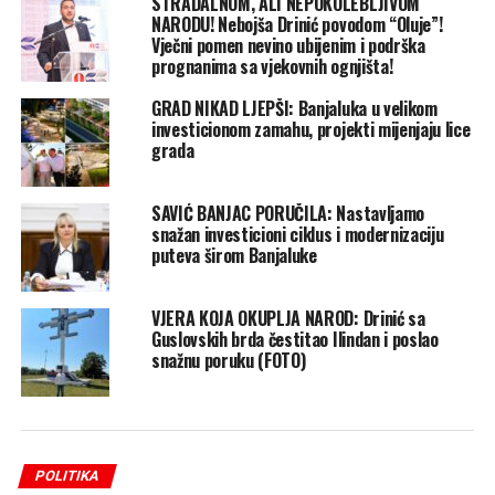
STRADALNOM, ALI NEPOKOLEBLJIVOM
NARODU! Nebojša Drinić povodom “Oluje”!
Vječni pomen nevino ubijenim i podrška
prognanima sa vjekovnih ognjišta!
GRAD NIKAD LJEPŠI: Banjaluka u velikom
investicionom zamahu, projekti mijenjaju lice
grada
SAVIĆ BANJAC PORUČILA: Nastavljamo
snažan investicioni ciklus i modernizaciju
puteva širom Banjaluke
VJERA KOJA OKUPLJA NAROD: Drinić sa
Guslovskih brda čestitao Ilindan i poslao
snažnu poruku (FOTO)
POLITIKA