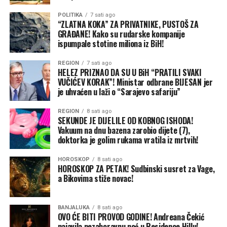
ogromnu žrtvu – poručio je Borenović.
smjestio na samo 300 metara od njihovih kuća i
devastirao im zemljište i vodene tokove, kao ni opiranje
POLITIKA
7 sati ago
Sjećanje nije poziv na mržnju, već naša obaveza prema
“ZLATNA KOKA” ZA PRIVATNIKE, PUSTOŠ ZA
stanovnika Bukove Kose, koji se svakodnevno bore sa
GRAĐANE! Kako su rudarske kompanije
žrtvama, istini i budućim generacijama, navodi on.
dimom zapaljenog uglja na depoima.
ispumpale stotine miliona iz BiH!
–
Samo narod koji pamti svoju istoriju može graditi
FOTO: Capital
REGION
7 sati ago
budućnost zasnovanu na miru, pravdi, dostojanstvu i
HELEZ PRIZNAO DA SU U BiH “PRATILI SVAKI
međusobnom poštovanju
. Da se ne zaboravi. Da se
VUČIĆEV KORAK”! Ministar odbrane BIJESAN jer
Zvanični podaci pokazuju da ekspanzija firme počinje
je uhvaćen u laži o “Sarajevo safariju”
nikada i nikome ne ponovi. Vječna slava i pomen svim
2023. godine, kada je započela eksploataciju uglja u
nevino stradalim – zaključio je Borenović.
Bistrici. Već u prvoj godini prihodi su porasli pet puta, a
REGION
8 sati ago
SEKUNDE JE DIJELILE OD KOBNOG ISHODA!
dobit devet puta u odnosu na godinu ranije.
Vakuum na dnu bazena zarobio dijete (7),
doktorka je golim rukama vratila iz mrtvih!
Firma iza koje stoji SNSD-ov odbornik Srđan Klječanin
Rufi iskopavanja je započela bez svih potrebnih dozvola i
HOROSKOP
8 sati ago
HOROSKOP ZA PETAK! Sudbinski susret za Vage,
te godine ostvarila prihod od 54,6 miliona KM i dobit od
a Bikovima stiže novac!
19,5 miliona KM.
Godinu kasnije prihod je porastao na 68,6 miliona, a
BANJALUKA
8 sati ago
OVO ĆE BITI PROVOD GODINE! Andreana Čekić
dobit na 25,1 milion KM. Najbolji poslovni rezultat
najavila nezaboravnu noć u Residence Hillu!