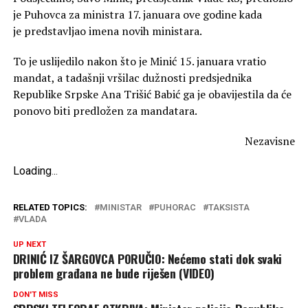
je Puhovca za ministra 17. januara ove godine kada
je predstavljao imena novih ministara.
To je uslijedilo nakon što je Minić 15. januara vratio
mandat, a tadašnji vršilac dužnosti predsjednika
Republike Srpske Ana Trišić Babić ga je obavijestila da će
ponovo biti predložen za mandatara.
Nezavisne
Loading
.
.
.
RELATED TOPICS:
MINISTAR
PUHORAC
TAKSISTA
VLADA
UP NEXT
DRINIĆ IZ ŠARGOVCA PORUČIO: Nećemo stati dok svaki
problem građana ne bude riješen (VIDEO)
DON'T MISS