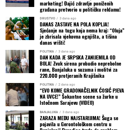
Bistrice kaže da je u toku njegova revitalizacija i sijanje
marketing! Đajić zdravlje poniženih
trave i voća.
građana pretvorio u političku reklamu!
“
Do sada smo platili oko 11 miliona maraka za
DRUŠTVO
3 dana ago
DANAS ZASTAVE NA POLA KOPLJA!
poreze i koncesiju za rudnike Bukova Kosa i Bistrica.
Sjećanje na tugu koja nema kraj: “Oluja”
U narednih par godina trebalo bi da uplatimo još 36
je zbrisala vjekovna ognjišta, a tišina
miliona za koncesije i poreze na Bukovoj Kosi. U ovo
danas vrišti!
nije uračan PDV za koji je do sada uplaćeno između
POLITIKA
3 dana ago
sedam i osam miliona maraka. Mi smo 100 odsto
DAN KADA JE SRPSKA ZANIJEMILA OD
izvoznici, a rudnik ne bi ni postojao da nije bilo volje
BOLA! Zvuk sirena probudio neprebolne
mještana da prodaju zemljište. Sve smo radili po
rane, Banjaluka u suzama i molitvi za
220.000 protjeranih Krajišnika
zakonu. U ova dva rudnika radilo je oko 400 radnika
iz “Drvo-Exporta” i podizvođačkih firmi
“, tvrdi
POLITIKA
2 dana ago
Klječanin za
CAPITAL
.
“EVO KOME GRADONAČELNIK ĆOSIĆ PJEVA
NA UVCE!” Šokantne scene sa žurke u
Uplaćene koncesije tajna
Istočnom Sarajevu (VIDEO)
Podatke o uplatama koje navodi Klječanin nije bilo
BANJALUKA
3 dana ago
ZARAZA MEĐU NAJSTARIJIMA! Šuga se
moguće nezavisno provjeriti jer institucije ne objavljuju
pojavila u Gerontološkom centru u
pojedinačne iznose koncesionih naknada po projektima.