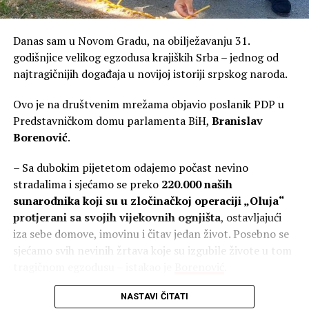
Međutim, Adriatic Metals je ubrzo za 1,3 milijarde dolara
prodat kompaniji Dundee Precious Metals (DPM), koji je
postao i vlasnik rudnika u Varešu, koji je tada zabilježio
Danas sam u Novom Gradu, na obilježavanju 31.
gubitak u poslovanju 44,4 miliona KM, uz prihod od 52,7
godišnjice velikog egzodusa krajiških Srba – jednog od
miliona KM, kako pokazuju zvanični finansijski izvještaji.
najtragičnijih događaja u novijoj istoriji srpskog naroda.
Ipak, već u drugoj godini rada, rudnik postaje prava
Ovo je na društvenim mrežama objavio poslanik PDP u
„zlatna koka“ i svojim vlasnicima donosi profit od čak
Predstavničkom domu parlamenta BiH,
Branislav
118 miliona maraka. Međutim, uprkos tome što smo im
Borenović
.
upit poslali dva puta, iz ove firme se niko nije oglasio.
– Sa dubokim pijetetom odajemo počast nevino
Iza impresivnih poslovnih rezultata, međutim, od
stradalima i sjećamo se preko
220.000 naših
početka se nižu kontroverze.
sunarodnika koji su u zločinačkoj operaciji „Oluja“
protjerani sa svojih vijekovnih ognjišta
, ostavljajući
Novinari Centra za istraživačko novinarstvo (CIN) otkrili
iza sebe domove, imovinu i čitav jedan život. Posebno se
su da je 2018. godine kompanija Adriatic Metals, koja se
sjećamo svih nevinih žrtava koje su izgubile živote u tom
tada zvala
„Eastern Mining“, dobila koncesiju šest puta
tragičnom egzodusu – istakao je
Borenović
.
jeftinije od domaćih firmi
, čime su građani ostali zakinuti
za oko pet miliona maraka.
NASTAVI ČITATI