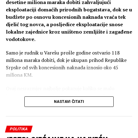
desetine miliona maraka dobiti zahvaljujući
nas – kazao je Božović.
eksploataciji domaćih prirodnih bogatstava, dok se u
budžete po osnovu koncesionih naknada vraća tek
On je naglasio da inicijativa predviđa nultu stopu PDV-a
djelić tog novca, a posljedice eksploatacije snose
na lijekove i ortopedska pomagala, smanjenje PDV-a na
lokalne zajednice kroz uništeno zemljište i zagađene
osnovne životne namirnice, te poručio da svaki nosilac
vodotokove.
vlasti koji ne podrži izmjene zakona radi protiv interesa
građana Republike Srpske.
Samo je rudnik u Varešu prošle godine ostvario 118
miliona maraka dobiti, dok je ukupan prihod Republike
Srpske od svih koncesionih naknada iznosio oko 45
miliona KM.
Ovaj nesrazmjer najbolje pokazuje koliko se malo
bogatstva stečenog eksploatacijom prirodnih dobara
NASTAVI ČITATI
vraća građanima, uprkos tvrdnjama vlasti i investitora
da rudnici donose ekonomski razvoj i veliki profit
lokalnim zajednicama.
POLITIKA
Kompanija DP Metals BH, koja upravlja rudnikom