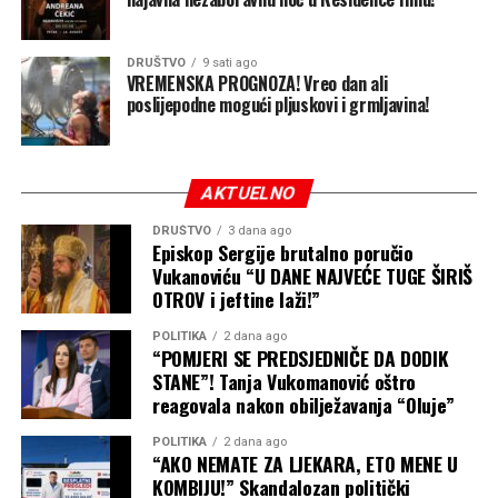
ostvarila je prošle godine, kada su prihodi dostigli 74,2
miliona, a dobit 32,7 miliona KM.
DRUŠTVO
9 sati ago
Poređenja radi, prije ulaska u rudarski posao kompanija
VREMENSKA PROGNOZA! Vreo dan ali
poslijepodne mogući pljuskovi i grmljavina!
je 2022. godine ostvarila prihod od svega 10 miliona KM i
dobit od 2,3 miliona KM. Sve dozvole za rudarenje su
naknadno dobili od Vlade Republike Srpske, ali njihovo
osporavanje i padanje pred sudovima ni do danas nije
AKTUELNO
završeno.
DRUŠTVO
3 dana ago
Episkop Sergije brutalno poručio
Nakon što je “pokupio kajmak” Rufi je ove godine
Vukanoviću “U DANE NAJVEĆE TUGE ŠIRIŠ
okončao eksploataciju uglja lignita na lokalitetu Bistrica
OTROV i jeftine laži!”
kod Prijedora, a iza bagera i ostale mašinerije “Drvo-
POLITIKA
2 dana ago
Exporta” ostale su razorene poljoprivredne površine,
“POMJERI SE PREDSJEDNIČE DA DODIK
klizišta i pustoš koju stanovnici nazivaju ekološkom
STANE”! Tanja Vukomanović oštro
katastrofom.
reagovala nakon obilježavanja “Oluje”
Klječanin, međutim, odbacuje tvrdnje da je rudarenje
POLITIKA
2 dana ago
“AKO NEMATE ZA LJEKARA, ETO MENE U
lokalnim zajednicama donijelo samo štetu. Za područje
KOMBIJU!” Skandalozan politički