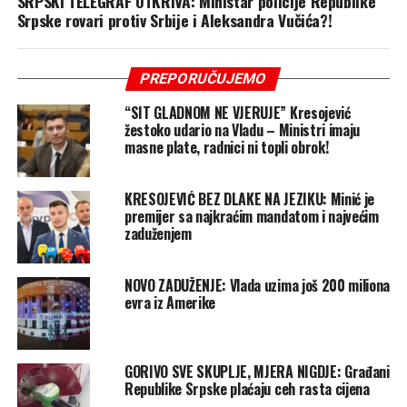
SRPSKI TELEGRAF OTKRIVA: Ministar policije Republike
Srpske rovari protiv Srbije i Aleksandra Vučića?!
PREPORUČUJEMO
“SIT GLADNOM NE VJERUJE” Kresojević
žestoko udario na Vladu – Ministri imaju
masne plate, radnici ni topli obrok!
KRESOJEVIĆ BEZ DLAKE NA JEZIKU: Minić je
premijer sa najkraćim mandatom i najvećim
zaduženjem
NOVO ZADUŽENJE: Vlada uzima još 200 miliona
evra iz Amerike
GORIVO SVE SKUPLJE, MJERA NIGDJE: Građani
Republike Srpske plaćaju ceh rasta cijena