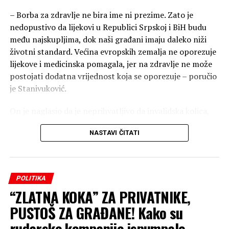
– Borba za zdravlje ne bira ime ni prezime. Zato je
nedopustivo da lijekovi u Republici Srpskoj i BiH budu
među najskupljima, dok naši građani imaju daleko niži
životni standard. Većina evropskih zemalja ne oporezuje
lijekove i medicinska pomagala, jer na zdravlje ne može
postojati dodatna vrijednost koja se oporezuje – poručio
je Stanivuković.
On je naglasio da je neprihvatljivo da invalidska kolica,
proteze, ortopedska pomagala ili sportska oprema za
NASTAVI ČITATI
lica sa invaliditetom imaju isti poreski tretman kao
luksuzna roba.
– Želimo humaniju državu koja će stati uz svoje građane.
POLITIKA
Nemamo ništa protiv farmaceutskih kompanija, ali
“ZLATNA KOKA” ZA PRIVATNIKE,
jesmo protiv interesnih lobija koji godinama čuvaju
visoke marže i poreze na teret pacijenata. Naš cilj je da
PUSTOŠ ZA GRAĐANE! Kako su
ispravimo nepravdu i izgradimo sistem koji će štititi
rudarske kompanije ispumpale