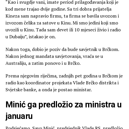
“Kao i svugdje vani, imate period prilagođavanja koji je
kod mene trajao dvije godine. Sa tri dobra prijatelja
Kineza sam napravio firmu, ta firma se bavila uvozom i
izvozom čelika za satove u Kinu. Mi smo jedini koji smo
uvozili u Kinu. Tada sam devet ili 10 mjeseci živio i radio
u Dubaiju”, istakao je on.
Nakon toga, dobio je poziv da bude savjetnik u Brčkom.
Nakon jednog mandata savjetovanja, vraća se u
Australiju, a zatim ponovo i u Brčko.
Prema njegovim riječima, zadnjih pet godina u Brčkom je
radio kao koordinator projekata Vlade Brčko distrikta i
Svjetske banke, a onda je postao ministar.
Minić ga predložio za ministra u
januaru
Podsjećamo, Savo Minić, predsjednik Vlade RS, predložio