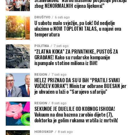
koju će nositi i opisujući kako “dobar osjećaj dolazi lako
zbog NENORMALNIH cijena lijekova!”
sada / otkad sam dobila pilulu”. Očekivano, kantri radio
stanice ostale su šokirane skandaloznom idejom o ženi
DRUŠTVO
6 sati ago
U subotu malo svježije, pa šok! Od nedjelje
koja uživa u seksu te su zabranile njeno emitovanje.
ulazimo u NOVI TOPLOTNI TALAS, u najavi ova
temperatura
Sex Pistols – God Save The Queen (1977)
POLITIKA
7 sati ago
Kao svaki pravi pank bend, Sex Pistolsi uživali su u
“ZLATNA KOKA” ZA PRIVATNIKE, PUSTOŠ ZA
GRAĐANE! Kako su rudarske kompanije
vlastitoj kontroverznosti. “God Save The Queen”, njihov
ispumpale stotine miliona iz BiH!
drugi singl, sugeriše da je monarhija kraljice Elizabete II.
bila fašistički režim, zbog čega je “BBC” zabranio
REGION
7 sati ago
HELEZ PRIZNAO DA SU U BiH “PRATILI SVAKI
puštanje pjesme u Velikoj Britaniji. Međutim, pjesma je
VUČIĆEV KORAK”! Ministar odbrane BIJESAN jer
ipak stigla do petog mjesta britanske liste.
je uhvaćen u laži o “Sarajevo safariju”
The Cure – Killing an Arab (1978)
REGION
8 sati ago
SEKUNDE JE DIJELILE OD KOBNOG ISHODA!
Prvi singl kultnog got rok benda i dalje je njihov
Vakuum na dnu bazena zarobio dijete (7),
doktorka je golim rukama vratila iz mrtvih!
najkontroverzniji. Frontman Robert Smit rekao je da je
pjesma sažet pogled na roman Alberta
HOROSKOP
8 sati ago