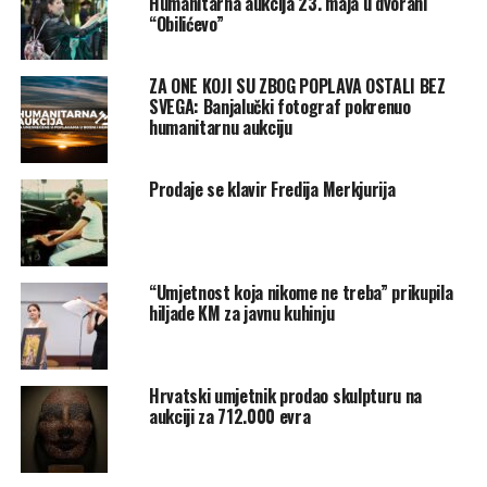
Humanitarna aukcija 23. maja u dvorani
“Obilićevo”
ZA ONE KOJI SU ZBOG POPLAVA OSTALI BEZ
SVEGA: Banjalučki fotograf pokrenuo
humanitarnu aukciju
Prodaje se klavir Fredija Merkjurija
“Umjetnost koja nikome ne treba” prikupila
hiljade KM za javnu kuhinju
Hrvatski umjetnik prodao skulpturu na
aukciji za 712.000 evra