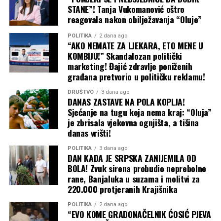
STANE”! Tanja Vukomanović oštro
homoseksualnosti. Uprkos svojoj brzopletosti, Rid je bio
reagovala nakon obilježavanja “Oluje”
prilično spor.
POLITIKA
2 dana ago
Naime, izdavačka kuća “ZTT” već je ranije objavila oglase
“AKO NEMATE ZA LJEKARA, ETO MENE U
koji su sadržavali izraze kao što su “svi fini momci vole
KOMBIJU!” Skandalozan politički
marketing! Đajić zdravlje poniženih
morske muškarce” i “devetnaest inča koje uvijek morate
građana pretvorio u političku reklamu!
uzeti”. Kontroverzna pjesma kasnije je postala veliki hit
provevši 52 sedmice u top 75.
DRUŠTVO
3 dana ago
DANAS ZASTAVE NA POLA KOPLJA!
Sjećanje na tugu koja nema kraj: “Oluja”
Madonna – Papa Don’t Preach (1986)
je zbrisala vjekovna ognjišta, a tišina
danas vrišti!
Madonna je kraljica kontroverzi u pop muzici, a ako
moramo odabrati jednu njenu pjesmu zbog koje su se
POLITIKA
3 dana ago
mame iz predgrađa štrecnule, a radio stanice zapitale
DAN KADA JE SRPSKA ZANIJEMILA OD
BOLA! Zvuk sirena probudio neprebolne
trebaju li puštati njenu muziku, onda je to ova pjesma o
rane, Banjaluka u suzama i molitvi za
tinejdžerskoj trudnoći i šta učiniti u vezi s njom.
220.000 protjeranih Krajišnika
Gledajući unazad, tema se čini prilično pitoma, ali 1980-
ih, kada su radio i MTV imali izuzetan uticaj na
POLITIKA
2 dana ago
“EVO KOME GRADONAČELNIK ĆOSIĆ PJEVA
tinejdžere, bila je to velika stvar.