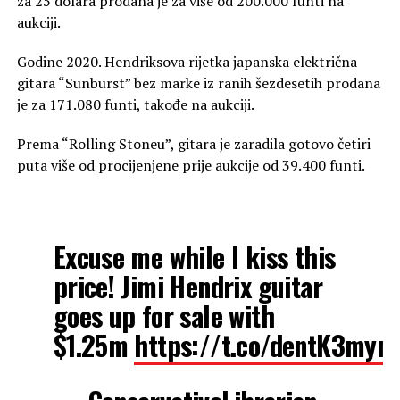
za 25 dolara prodana je za više od 200.000 funti na
aukciji.
Godine 2020. Hendriksova rijetka japanska električna
gitara “Sunburst” bez marke iz ranih šezdesetih prodana
je za 171.080 funti, takođe na aukciji.
Prema “Rolling Stoneu”, gitara je zaradila gotovo četiri
puta više od procijenjene prije aukcije od 39.400 funti.
Excuse me while I kiss this
price! Jimi Hendrix guitar
goes up for sale with
$1.25m
https://t.co/dentK3mym