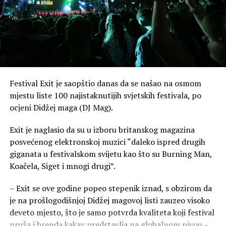
Festival Exit je saopštio danas da se našao na osmom
mjestu liste 100 najistaknutijih svjetskih festivala, po
ocjeni Didžej maga (DJ Mag).
Exit je naglasio da su u izboru britanskog magazina
posvećenog elektronskoj muzici “daleko ispred drugih
giganata u festivalskom svijetu kao što su Burning Man,
Koačela, Siget i mnogi drugi”.
– Exit se ove godine popeo stepenik iznad, s obzirom da
je na prošlogodišnjoj Didžej magovoj listi zauzeo visoko
deveto mjesto, što je samo potvrda kvaliteta koji festival
pruža i brenda kakav predstavlja na globalnom nivou –