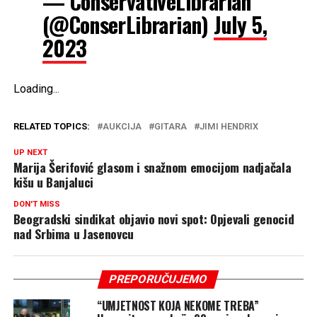
— ConservativeLibrarian
(@ConserLibrarian)
July 5,
2023
Loading
.
.
.
RELATED TOPICS:
AUKCIJA
GITARA
JIMI HENDRIX
UP NEXT
Marija Šerifović glasom i snažnom emocijom nadjačala
kišu u Banjaluci
DON'T MISS
Beogradski sindikat objavio novi spot: Opjevali genocid
nad Srbima u Jasenovcu
PREPORUČUJEMO
“UMJETNOST KOJA NEKOME TREBA”