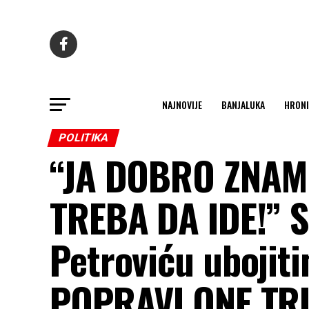
NAJNOVIJE
BANJALUKA
HRONI
POLITIKA
“JA DOBRO ZNAM 
TREBA DA IDE!” S
Petroviću ubojit
POPRAVI ONE TR