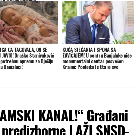
ICA GA TAGOVALA, ON SE
KUĆA SJEĆANJA I SPONA SA
JAVIO! Draško Stanivuković
ZAVIČAJEM! U centru Banjaluke niče
 potrebnu opremu za Dječiju
monumentalni centar posvećen
 u Banjaluci!
Krajini: Pogledajte šta je sve
planirano!
AMSKI KANAL!“ Građani
i predizborne LAŽI SNSD-