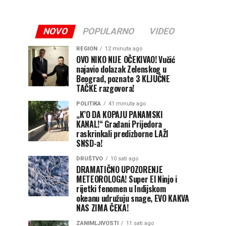
NOVO
POPULARNO
VIDEO
REGION
12 minuta ago
OVO NIKO NIJE OČEKIVAO! Vučić
najavio dolazak Zelenskog u
Beograd, poznate 3 KLJUČNE
TAČKE razgovora!
POLITIKA
41 minuta ago
„K’O DA KOPAJU PANAMSKI
KANAL!“ Građani Prijedora
raskrinkali predizborne LAŽI
SNSD-a!
DRUŠTVO
10 sati ago
DRAMATIČNO UPOZORENJE
METEOROLOGA! Super El Ninjo i
rijetki fenomen u Indijskom
okeanu udružuju snage, EVO KAKVA
NAS ZIMA ČEKA!
ZANIMLJIVOSTI
11 sati ago