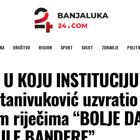
KA
DRUŠTVO
REGION
SPORT
SVIJET
ZDRAVLJE
POLITI
U KOJU INSTITUCIJU
tanivuković uzvratio
im riječima “BOLJE D
ULE BANDERE”