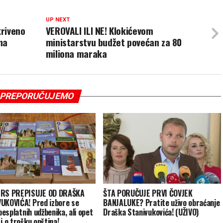
UP NEXT
riveno
VEROVALI ILI NE! Klokićevom
na
ministarstvu budžet povećan za 80
miliona maraka
PREPORUČUJEMO
 RS PREPISUJE OD DRAŠKA
ŠTA PORUČUJE PRVI ČOVJEK
UKOVIĆA! Pred izbore se
BANJALUKE? Pratite uživo obraćanje
 besplatnih udžbenika, ali opet
Draška Stanivukovića! (UŽIVO)
i o trošku opština!