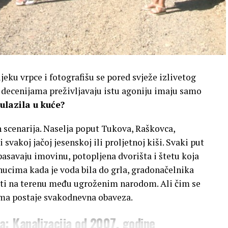
jeku vrpce i fotografišu se pored svježe izlivetog
 decenijama preživljavaju istu agoniju imaju samo
 ulazila u kuće?
h scenarija. Naselja poput Tukova, Raškovca,
svakoj jačoj jesenskoj ili proljetnoj kiši. Svaki put
pasavaju imovinu, potopljena dvorišta i štetu koja
nucima kada je voda bila do grla, gradonačelnika
eti na terenu među ugroženim narodom. Ali čim se
tima postaje svakodnevna obaveza.
a: Kanalizacija od 2007. godine