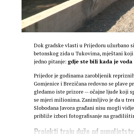
Dok gradske vlasti u Prijedoru užurbano si
betonskog zida u Tukovima, mještani koji
jedno pitanje:
gdje ste bili kada je voda
Prijedor je godinama zarobljenik reprizni
Gomjenice i Brezičana redovno se plave pri 
gledamo iste prizore — očajne ljude koji s
se mjeri milionima. Zanimljivo je da u tre
Slobodana Javora građani nisu mogli vidj
približe izbori fotografisanje na gradiliš
Projekti traju duže od punoljetstv