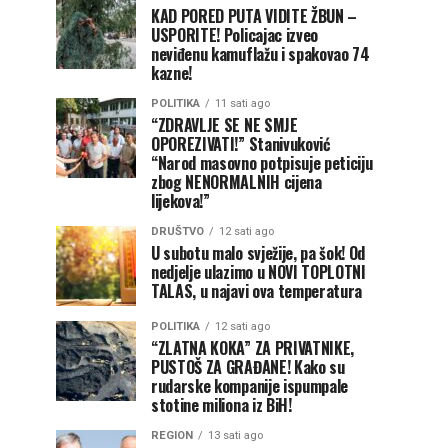
KAD PORED PUTA VIDITE ŽBUN –
USPORITE! Policajac izveo
neviđenu kamuflažu i spakovao 74
kazne!
POLITIKA
11 sati ago
“ZDRAVLJE SE NE SMJE
OPOREZIVATI!” Stanivuković
“Narod masovno potpisuje peticiju
zbog NENORMALNIH cijena
lijekova!”
DRUŠTVO
12 sati ago
U subotu malo svježije, pa šok! Od
nedjelje ulazimo u NOVI TOPLOTNI
TALAS, u najavi ova temperatura
POLITIKA
12 sati ago
“ZLATNA KOKA” ZA PRIVATNIKE,
PUSTOŠ ZA GRAĐANE! Kako su
rudarske kompanije ispumpale
stotine miliona iz BiH!
REGION
13 sati ago