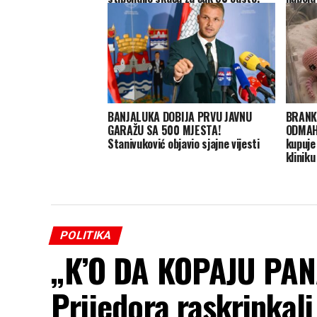
BANJALUKA DOBIJA PRVU JAVNU
BRANK
GARAŽU SA 500 MJESTA!
ODMAH 
Stanivuković objavio sjajne vijesti
kupuje
kliniku
POLITIKA
„K’O DA KOPAJU PAN
Prijedora raskrinkal