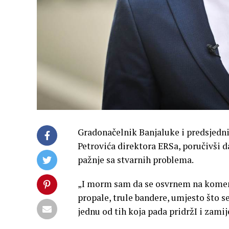
Gradonačelnik Banjaluke i predsjedn
Petrovića direktora ERSa, poručivši d
pažnje sa stvarnih problema.
„I morm sam da se osvrnem na komenta
propale, trule bandere, umjesto što s
jednu od tih koja pada pridržI i zami