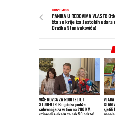
DON'T MISS
PANIKA U REDOVIMA VLASTI! Otk
šta se krije iza žestokih udara 
Draška Stanivukovića!
VIŠE NOVCA ZA RODITELJE I
VLADA
STUDENTE! Banjaluka podiže
STANIV
subvencije za vrtiće na 200 KM,
sjetili
stipendije skaču za čak 50 odsto!
napola 