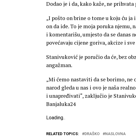
Dodao je i da, kako kaže, ne prihvata 
„I pošto on brine o tome u koju ću ja
on da ide. To je moja poruka njemu, 
i komentarišu, umjesto da se danas ne
povećavaju cijene goriva, akcize i sve 
Stanivuković je poručio da će, bez obz
angažman.
„Mi ćemo nastaviti da se borimo, ne o
narod gleda u nas i ovo je naša real
i unapređivati“, zaključio je Stanivuk
Banjaluka24
Loading
.
.
.
RELATED TOPICS:
DRAŠKO
NASLOVNA