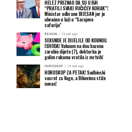
HELEZ PRIZNAO DA SU U BiH
“PRATILI SVAKI VUČIĆEV KORAK”!
Ministar odbrane BIJESAN jer je
uhvaćen u laži o “Sarajevo
safariju”
REGION
13 sati ago
SEKUNDE JE DIJELILE OD KOBNOG
ISHODA! Vakuum na dnu bazena
zarobio dijete (7), doktorka je
golim rukama vratila iz mrtvih!
HOROSKOP
14 sati ago
HOROSKOP ZA PETAK! Sudbinski
susret za Vage, a Bikovima stiže
novac!