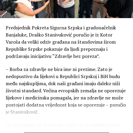
Predsjednik Pokreta Sigurna Srpska i gradonačelnik
Banjaluke, Draško Stanivuković poručio je iz Kotor
Varoša da veliki odziv građana na štandovima širom
Republike Srpske pokazuje da ljudi prepoznaju i
podržavaju inicijativu “Zdravlje bez poreza”.
– Borba za zdravlje ne bira ime ni prezime. Zato je
nedopustivo da lijekovi u Republici Srpskoj i BiH budu
među najskupljima, dok naši građani imaju daleko niži
životni standard. Većina evropskih zemalja ne oporezuje
lijekove i medicinska pomagala, jer na zdravlje ne može
postojati dodatna vrijednost koja se oporezuje – poručio
je Stanivuković.
On je naglasio da je neprihvatljivo da invalidska kolica,
proteze, ortopedska pomagala ili sportska oprema za