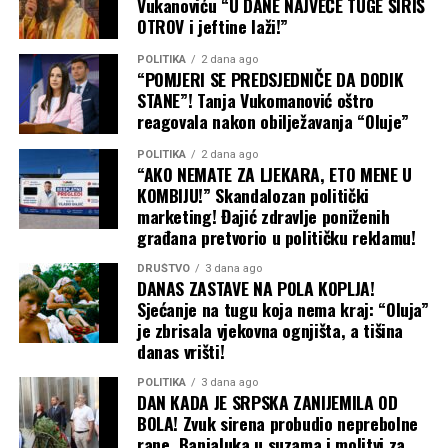
Vukanoviću “U DANE NAJVEĆE TUGE ŠIRIŠ
okončao eksploataciju uglja lignita na lokalitetu Bistrica
OTROV i jeftine laži!”
kod Prijedora, a iza bagera i ostale mašinerije “Drvo-
POLITIKA
2 dana ago
Exporta” ostale su razorene poljoprivredne površine,
“POMJERI SE PREDSJEDNIČE DA DODIK
klizišta i pustoš koju stanovnici nazivaju ekološkom
STANE”! Tanja Vukomanović oštro
katastrofom.
reagovala nakon obilježavanja “Oluje”
Klječanin, međutim, odbacuje tvrdnje da je rudarenje
POLITIKA
2 dana ago
“AKO NEMATE ZA LJEKARA, ETO MENE U
lokalnim zajednicama donijelo samo štetu. Za područje
KOMBIJU!” Skandalozan politički
Bistrice kaže da je u toku njegova revitalizacija i sijanje
marketing! Đajić zdravlje poniženih
trave i voća.
građana pretvorio u političku reklamu!
“
Do sada smo platili oko 11 miliona maraka za
DRUŠTVO
3 dana ago
DANAS ZASTAVE NA POLA KOPLJA!
poreze i koncesiju za rudnike Bukova Kosa i Bistrica.
Sjećanje na tugu koja nema kraj: “Oluja”
U narednih par godina trebalo bi da uplatimo još 36
je zbrisala vjekovna ognjišta, a tišina
miliona za koncesije i poreze na Bukovoj Kosi. U ovo
danas vrišti!
nije uračan PDV za koji je do sada uplaćeno između
POLITIKA
3 dana ago
sedam i osam miliona maraka. Mi smo 100 odsto
DAN KADA JE SRPSKA ZANIJEMILA OD
izvoznici, a rudnik ne bi ni postojao da nije bilo volje
BOLA! Zvuk sirena probudio neprebolne
mještana da prodaju zemljište. Sve smo radili po
rane, Banjaluka u suzama i molitvi za