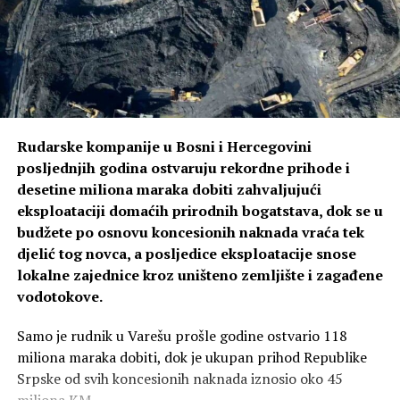
Marinko Božović (SDS), koji je istakao da veliki broj
građana pokazuje koliko je ova tema važna za stanovnike
Republike Srpske.
– Ako država želi da sluša svoj narod, onda mora
pokazati više humanosti prema onima kojima su lijekovi i
medicinska pomagala neophodni. Danas smo svjedoci da
Rudarske kompanije u Bosni i Hercegovini
mnogi građani traže da im neko iz Srbije ili Crne Gore
posljednjih godina ostvaruju rekordne prihode i
donese lijekove, jer su tamo značajno jeftiniji nego kod
desetine miliona maraka dobiti zahvaljujući
nas – kazao je Božović.
eksploataciji domaćih prirodnih bogatstava, dok se u
budžete po osnovu koncesionih naknada vraća tek
On je naglasio da inicijativa predviđa nultu stopu PDV-a
djelić tog novca, a posljedice eksploatacije snose
na lijekove i ortopedska pomagala, smanjenje PDV-a na
lokalne zajednice kroz uništeno zemljište i zagađene
osnovne životne namirnice, te poručio da svaki nosilac
vodotokove.
vlasti koji ne podrži izmjene zakona radi protiv interesa
građana Republike Srpske.
Samo je rudnik u Varešu prošle godine ostvario 118
miliona maraka dobiti, dok je ukupan prihod Republike
Srpske od svih koncesionih naknada iznosio oko 45
miliona KM.