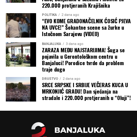
220.000 protjeranih Krajišnika
zakonu. U ova dva rudnika radilo je oko 400 radnika
iz “Drvo-Exporta” i podizvođačkih firmi
“, tvrdi
POLITIKA
2 dana ago
Klječanin za
CAPITAL
.
“EVO KOME GRADONAČELNIK ĆOSIĆ PJEVA
NA UVCE!” Šokantne scene sa žurke u
Uplaćene koncesije tajna
Istočnom Sarajevu (VIDEO)
Podatke o uplatama koje navodi Klječanin nije bilo
BANJALUKA
3 dana ago
ZARAZA MEĐU NAJSTARIJIMA! Šuga se
moguće nezavisno provjeriti jer institucije ne objavljuju
pojavila u Gerontološkom centru u
pojedinačne iznose koncesionih naknada po projektima.
Banjaluci! Porodice tvrde da problem
Iz Poreske uprave Republike Srpske dobili smo samo
traje dugo
informaciju o ukupnom iznosu uplaćenih koncesija u
2025. godini koji je iznosio 45.119.817 КM, ali
DRUŠTVO
2 dana ago
SRCE SRPSKE I SRBIJE VEČERAS KUCA U
pojedinačne podatke za ovu i druge kompanije nam nisu
MRKONJIĆ GRADU! Dan sjećanja na
dali pravdajući to poslovnom tajnom. U Poreskoj upravi
stradale i 220.000 protjeranih u “Oluji”!
FBiH rekli su da nisu nadležni za prikupljanje ovih
naknada pa da tako i ne raspolažu ovim podacima, pa je
javnost ostala uskraćena u mogućnosti provjere tvrdnji o
doprinosu pojedinačnih rudarskih projekata javnim
budžetima.