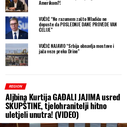
Amerikom?!
VUČIĆ “Ne razumem zašto Mladiću ne
dopuste da POSLEDNJE DANE PROVEDE VAN
ĆELIJE”
VUČIĆ NAJAVIO “Srbija obnavlja mostove i
jača veze preko Drine”
REGION
Aljbina Kurtija GAĐALI JAJIMA usred
SKUPŠTINE, tjelohranitelji hitno
uletjeli unutra! (VIDEO)