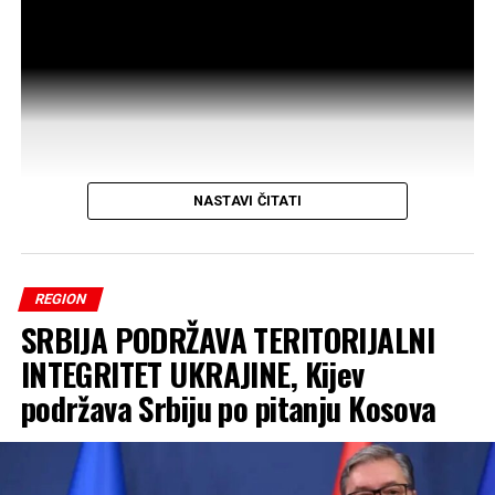
dodatno vrijeme za konsultacije. Poslanica Alijanse za
budućnost Kosova Time Kadrijaj tada ga je gađala jajima.
Zbog incidenta sjednica je prekinuta, a u skupštinsku
salu ušli su Kurtijevi tjelohranitelji.
Predsjedavajući sjednice Avni Dehari saopćio je da će
poslanici naknadno biti obaviješteni o terminu nastavka
NASTAVI ČITATI
sjednice.
REGION
SRBIJA PODRŽAVA TERITORIJALNI
INTEGRITET UKRAJINE, Kijev
podržava Srbiju po pitanju Kosova