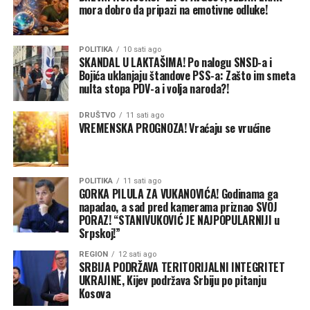
imali energetska postrojenja, železničku mrežu. Vozovi
mora dobro da pripazi na emotivne odluke!
su kasnili širom naše zemlje. Društvena preduzeća su bila
na meti. Vatrogasci i timovi za hitne reakcije su i dalje na
terenu, rade. Video sam jutros izveštaje. Granatiranje
POLITIKA
10 sati ago
SKANDAL U LAKTAŠIMA! Po nalogu SNSD-a i
bilo u svim zajednicama na liniji fronta tragično.
Bojića uklanjaju štandove PSS-a: Zašto im smeta
Trinaest ljudi je ubijeno u napadima na Ukrajinu u
nulta stopa PDV-a i volja naroda?!
protekla 24 sata, samo od devet sati juče ujutru do devet
DRUŠTVO
11 sati ago
sati jutros. Zaista je to užasna tragedija ruske agresije
VREMENSKA PROGNOZA! Vraćaju se vrućine
protiv nezavisne Ukrajine – rekao je Zelenski.
On je uputio saučešće porodicama poginulih i istakao da
je Ukrajina, kako je naveo, gotovo svakog dana i svake
POLITIKA
11 sati ago
GORKA PILULA ZA VUKANOVIĆA! Godinama ga
noći, u petoj godini rata, primorana da izdržava
napadao, a sad pred kamerama priznao SVOJ
posljedice sukoba.
PORAZ! “STANIVUKOVIĆ JE NAJPOPULARNIJI u
Srpskoj!”
REGION
12 sati ago
SRBIJA PODRŽAVA TERITORIJALNI INTEGRITET
UKRAJINE, Kijev podržava Srbiju po pitanju
Kosova