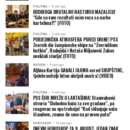
ugašenim. I dalje ostaju na snazi redovna dežurstva 24
POLITIKA
8 sati ago
Zelenski zahvalio Srbiji na podršci
časa – rekao je za Reljić za RTS.
BODIROGA BRUTALNO RASTURIO MAZALICU!
“Gde su vam rezultati osim veza sa narko
kartelima?!” (FOTO)
Zelenski je zahvalio srpskom narodu na podršci Ukrajini,
a tokom obraćanja govorio je i o posljednjim ruskim
POLITIKA
9 sati ago
napadima na njegovu zemlju.
POBJEDNIČKA ATMOSFERA PORED DRINE! PSS
Zvornik dio šampionske ekipe na “Zvorničkom
On je naveo da su tokom noći ponovo bili napadnuti
kotliću”, Radojičić i Nataša Miljanović Zubac
uveličali slavlje! (FOTO)
infrastrukturni objekti, uključujući energetska
postrojenja i željezničku mrežu, zbog čega je došlo i do
REGION
9 sati ago
Aljbina Kurtija GAĐALI JAJIMA usred SKUPŠTINE,
kašnjenja vozova širom Ukrajine.
tjelohranitelji hitno uletjeli unutra! (VIDEO)
Prema njegovim riječima, u napadima na Ukrajinu u
prethodna 24 časa poginulo je 13 ljudi, dok je 77 osoba
POLITIKA
9 sati ago
povrijeđeno, a napadnuto je 12 ukrajinskih regiona.
PSS ŠIRI MREŽU U LAKTAŠIMA! Stanivuković
otvorio “Slobodnu kuću za sve građane”, pa
reagovao na opstrukcije! “Kad sklanjaju naše
– Situacija u Ukrajini nije jednostavna. Sinoć je bio još
štandove, znamo da smo na pravom putu!”
jedan napad projektilima. Balistički projektili su napadali
našu infrastrukturu. To su bili mlazni dronovi, za cilj su
HOROSKOP
10 sati ago
DNEVNI HOROSKOP ZA 9. AVGUST, JEDAN ZNAK