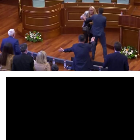
Predsjednik Pokreta Samoopredjeljenje i
vršilac dužnosti premijera samoproglašenog
Kosova Albin Kurti gađan je jajima tokom
nastavka prekinute konstitutivne sjednice
Skupštine Kosova.
Incident se dogodio nakon što je Kurti ponovo zatražio