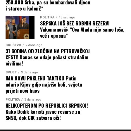
250.000 Srba, pa su bombardovali djecu
i starce u koloni!“
POLITIKA
18 sati ago
SRPSKA JOŠ BEZ ROBNIH REZERVI
Vukomanović: “Ova Vlada nije samo loša,
već i opasna”
DRUŠTVO
2 dana ago
31 GODINA OD ZLOČINA NA PETROVAČKOJ
CESTI! Danas se odaje počast stradalim
civilima!
SVIJET
3 dana ago
IMA NOVU PAKLENU TAKTIKU Putin
udario Kijev gdje najviše boli, svijetu
prijeti novi haos
POLITIKA
3 dana ago
HELIKOPTEROM PO REPUBLICI SRPSKOJ!
Kako Dodik koristi javne resurse za
SNSD, dok CIK zatvara oči!