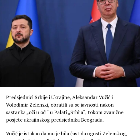
Predsjednici Srbije i Ukrajine, Aleksandar Vučić i
Volodimir Zelenski, obratili su se javnosti nakon
sastanka „oči u oči“ u Palati „Srbija“, tokom zvanične
posjete ukrajinskog predsjednika Beogradu.
Vučić je istakao da mu je bila čast da ugosti Zelenskog,