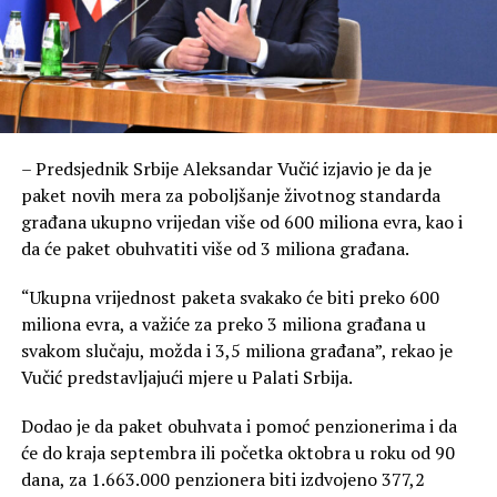
– Predsjednik Srbije Aleksandar Vučić izjavio je da je
paket novih mera za poboljšanje životnog standarda
građana ukupno vrijedan više od 600 miliona evra, kao i
da će paket obuhvatiti više od 3 miliona građana.
“Ukupna vrijednost paketa svakako će biti preko 600
miliona evra, a važiće za preko 3 miliona građana u
svakom slučaju, možda i 3,5 miliona građana”, rekao je
Vučić predstavljajući mjere u Palati Srbija.
Dodao je da paket obuhvata i pomoć penzionerima i da
će do kraja septembra ili početka oktobra u roku od 90
dana, za 1.663.000 penzionera biti izdvojeno 377,2