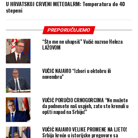
U HRVATSKOJ CRVENI METEOALRM: Temperatura do 40
stepeni
PREPORUČUJEMO
“Što me ne uhapsiš” Vučić nazvao Heleza
LAŽOVOM
VUČIĆ NAJAVIO “Izbori u oktobru ili
novembru”
VUČIĆ PORUČIO CRNOGORCIMA “Ne možete
da podnesete naš uspjeh, zato ste krenuli u
opšti napad na Srbiju!”
VUČIĆ NAJAVIO VELIKE PROMENE NA LJETO!
Srbija kreće u istorijske pregovore sa