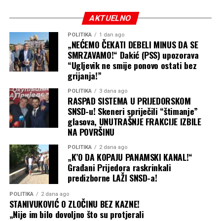
AKTUELNO
POLITIKA
1 dan ago
„NEĆEMO ČEKATI DEBELI MINUS DA SE
SMRZAVAMO!“ Dakić (PSS) upozorava
“Ugljevik ne smije ponovo ostati bez
grijanja!”
POLITIKA
3 dana ago
RASPAD SISTEMA U PRIJEDORSKOM
SNSD-u! Skeneri spriječili “štimanje”
glasova, UNUTRAŠNJE FRAKCIJE IZBILE
NA POVRŠINU
POLITIKA
2 dana ago
„K’O DA KOPAJU PANAMSKI KANAL!“
Građani Prijedora raskrinkali
predizborne LAŽI SNSD-a!
POLITIKA
2 dana ago
STANIVUKOVIĆ O ZLOČINU BEZ KAZNE!
„Nije im bilo dovoljno što su protjerali