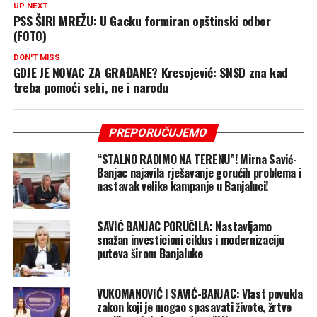
UP NEXT
PSS ŠIRI MREŽU: U Gacku formiran opštinski odbor
(FOTO)
DON'T MISS
GDJE JE NOVAC ZA GRAĐANE? Kresojević: SNSD zna kad
treba pomoći sebi, ne i narodu
PREPORUČUJEMO
“STALNO RADIMO NA TERENU”! Mirna Savić-
Banjac najavila rješavanje gorućih problema i
nastavak velike kampanje u Banjaluci!
SAVIĆ BANJAC PORUČILA: Nastavljamo
snažan investicioni ciklus i modernizaciju
puteva širom Banjaluke
VUKOMANOVIĆ I SAVIĆ-BANJAC: Vlast povukla
zakon koji je mogao spasavati živote, žrtve