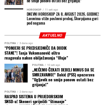
ne smije ponovo ostati bez grijanja!”
HOROSKOP
11 sati ago
DNEVNI HOROSKOP ZA 8. AVGUST 2026. GODINE!
Lavovima stiže poslovni proboj, Škorpijama gori
pod nogama
AKTUELNO
POLITIKA
3 dana ago
“POMJERI SE PREDSJEDNIČE DA DODIK
STANE”! Tanja Vukomanović oštro
reagovala nakon obilježavanja “Oluje”
POLITIKA
10 sati ago
„NEĆEMO ČEKATI DEBELI MINUS DA SE
SMRZAVAMO!“ Dakić (PSS) upozorava
“Ugljevik ne smije ponovo ostati bez
grijanja!”
POLITIKA
2 dana ago
RASPAD SISTEMA U PRIJEDORSKOM
SNSD-u! Skeneri spriječili “štimanje”