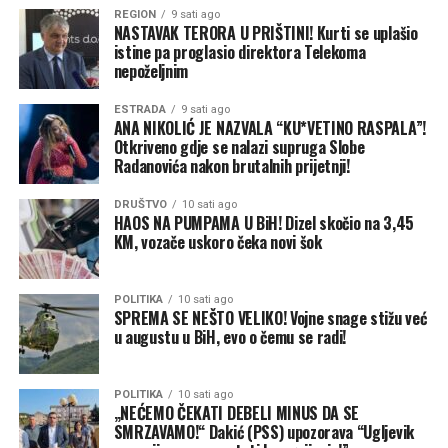
REGION
9 sati ago
NASTAVAK TERORA U PRIŠTINI! Kurti se uplašio
istine pa proglasio direktora Telekoma
nepoželjnim
ESTRADA
9 sati ago
ANA NIKOLIĆ JE NAZVALA “KU*VETINO RASPALA”!
Otkriveno gdje se nalazi supruga Slobe
Radanovića nakon brutalnih prijetnji!
DRUŠTVO
10 sati ago
HAOS NA PUMPAMA U BiH! Dizel skočio na 3,45
KM, vozače uskoro čeka novi šok
POLITIKA
10 sati ago
SPREMA SE NEŠTO VELIKO! Vojne snage stižu već
u augustu u BiH, evo o čemu se radi!
POLITIKA
10 sati ago
„NEĆEMO ČEKATI DEBELI MINUS DA SE
SMRZAVAMO!“ Dakić (PSS) upozorava “Ugljevik