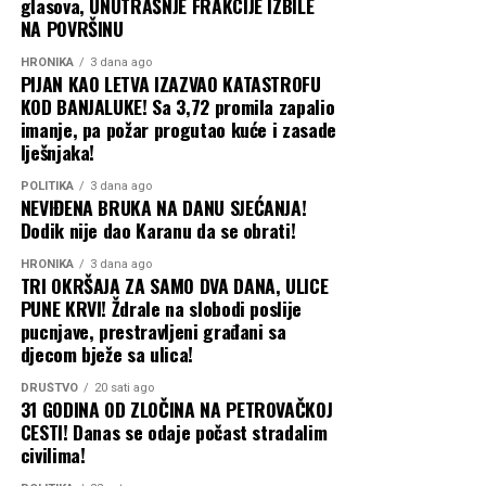
glasova, UNUTRAŠNJE FRAKCIJE IZBILE
NA POVRŠINU
HRONIKA
3 dana ago
PIJAN KAO LETVA IZAZVAO KATASTROFU
KOD BANJALUKE! Sa 3,72 promila zapalio
imanje, pa požar progutao kuće i zasade
lješnjaka!
POLITIKA
3 dana ago
NEVIĐENA BRUKA NA DANU SJEĆANJA!
Dodik nije dao Karanu da se obrati!
HRONIKA
3 dana ago
TRI OKRŠAJA ZA SAMO DVA DANA, ULICE
PUNE KRVI! Ždrale na slobodi poslije
pucnjave, prestravljeni građani sa
djecom bježe sa ulica!
DRUŠTVO
20 sati ago
31 GODINA OD ZLOČINA NA PETROVAČKOJ
CESTI! Danas se odaje počast stradalim
civilima!