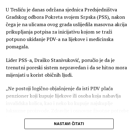
U Tesliću je danas održana sjednica Predsjedništva
Gradskog odbora Pokreta svojem Srpska (PSS), nakon
čega je na ulicama ovog grada uslijedila masovna akcija
prikupljanja potpisa za inicijativu kojom se traži
potpuno ukidanje PDV-a na lijekove i medicinska
pomagala.
Lider PSS-a, Draško Stanivuković, poručio je da je
trenutni poreski sistem nepravedan i da se hitno mora
mijenjati u korist običnih ljudi.
00:00
00:40
„Ne postoji logično objašnjenje da isti PDV plaća
penzioner koji kupuje lijekove ili osoba koja nabavlja
Glavne poruke sa sastanka u Bijeljini:
invalidska kolica, kao i neko ko kupuje najskuplje
Potpuna pokrivenost terena: Analiziran rad svih
luksuzne proizvode. Zdravlje i osnovne životne potrebe
opštinskih i gradskih odbora od Trebinja do Novog
jednostavno ne smiju biti luksuz!“ — istakao je
Grada.
NASTAVI ČITATI
Stanivuković.
Fokus na organizaciji: Naglašeno da su posvećenost,