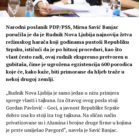
Narodni poslanik PDP/PSS, Mirna Savić Banjac
poručila je da je Rudnik Nova Ljubija najnovija žrtva
režimskog harača koji godinama pustoši Republiku
Srpsku, ističući da je po hitnoj proceduri, kao što
vlast često radi, ovaj rudnik ekspresno pretvoren u
gubitaša, čime je ugrožena egzistencija 600 porodica
koje će, kako kaže, biti primorane da hljeb traže u
nekoj drugoj zemlji.
„Rudnik Nova Ljubija je samo jedan u nizu primjera
sprege vlasti i tajkuna. Iza čitavog ovog posla stoji
Gordan Pavlović – Goci, a javnost Republike Srpske
dobro zna ko stoji iza tog tajkuna. Na sličan način
privatizovane su i Alumina i brojne druge firme u kojima
je prste umiješao Pavgord“, navela je Savić Banjac.