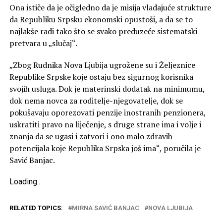
Ona ističe da je očigledno da je misija vladajuće strukture
da Republiku Srpsku ekonomski opustoši, a da se to
najlakše radi tako što se svako preduzeće sistematski
pretvara u „slučaj“.
„Zbog Rudnika Nova Ljubija ugrožene su i Željeznice
Republike Srpske koje ostaju bez sigurnog korisnika
svojih usluga. Dok je materinski dodatak na minimumu,
dok nema novca za roditelje-njegovatelje, dok se
pokušavaju oporezovati penzije inostranih penzionera,
uskratiti pravo na liječenje, s druge strane ima i volje i
znanja da se ugasi i zatvori i ono malo zdravih
potencijala koje Republika Srpska još ima“, poručila je
Savić Banjac.
Loading
.
.
.
RELATED TOPICS:
MIRNA SAVIĆ BANJAC
NOVA LJUBIJA