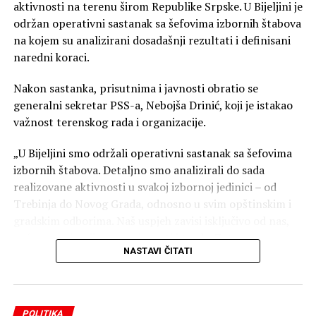
aktivnosti na terenu širom Republike Srpske. U Bijeljini je
održan operativni sastanak sa šefovima izbornih štabova
na kojem su analizirani dosadašnji rezultati i definisani
naredni koraci.
Nakon sastanka, prisutnima i javnosti obratio se
generalni sekretar PSS-a, Nebojša Drinić, koji je istakao
važnost terenskog rada i organizacije.
„U Bijeljini smo održali operativni sastanak sa šefovima
izbornih štabova. Detaljno smo analizirali do sada
realizovane aktivnosti u svakoj izbornoj jedinici – od
Trebinja do Novog Grada, odnosno u svim opštinskim i
gradskim odborima. Naš uspjeh zavisi isključivo od nas,
naše organizacije, posvećenosti i truda. Zato
NASTAVI ČITATI
nastavljamo još snažnije, odgovornije i predanije, jer
samo ozbiljnim radom i prisustvom na terenu možemo
ostvariti rezultat. Radimo, ne stajemo!“ — poručio je
Drinić.
POLITIKA