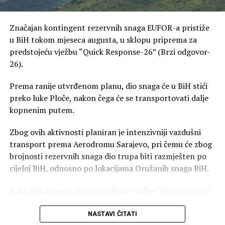
Značajan kontingent rezervnih snaga EUFOR-a pristiže
u BiH tokom mjeseca augusta, u sklopu priprema za
predstojeću vježbu “Quick Response-26” (Brzi odgovor-
26).
Prema ranije utvrđenom planu, dio snaga će u BiH stići
preko luke Ploče, nakon čega će se transportovati dalje
kopnenim putem.
Zbog ovih aktivnosti planiran je intenzivniji vazdušni
transport prema Aerodromu Sarajevo, pri čemu će zbog
brojnosti rezervnih snaga dio trupa biti razmješten po
cijeloj BiH, odnosno po lokacijama Oružanih snaga BiH.
Kako Klix.ba saznaje, ovogodišnja vježba “Brzi odgovor”
trebala bi imati izmijenjen scenario u odnosu na
prethodne, zbog čega se očekuje dolazak padobranskih
NASTAVI ČITATI