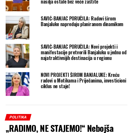
nasilja ostale bez veće zaštite
SAVIĆ-BANJAC PORUČILA: Radovi širom
Banjaluke napreduju planiranom dinamikom
SAVIĆ-BANJAC PORUČILA: Novi projekti i
manifestacije pretvorili Banjaluku u jednu od
najatraktivnijih destinacija u regionu
NOVI PROJEKTI ŠIROM BANJALUKE: Kreću
radovi u Motikama i Priječanima, investicioni
ciklus ne staje!
POLITIKA
„RADIMO, NE STAJEMO!“ Nebojša