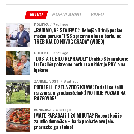
jedinica iz Italije.
Iz EUFOR-a uvjeravaju da se intenzivniji vojni saobraćaj
NOVO
POPULARNO
VIDEO
odnosi na pripremne aktivnosti za realizaciju ove vježbe
POLITIKA
7 sati ago
kojom se operativna sposobnost snaga iz sastava
„RADIMO, NE STAJEMO!“ Nebojša Drinić poslao
Multinacionalnog bataljona diže na novi nivo.
moćnu poruku “PSS spremno ulazi u borbu od
TREBINJA DO NOVOG GRADA” (VIDEO)
Vježba će se odvijati na više lokacija uz logističku
POLITIKA
8 sati ago
podršku Oružanih snaga BiH, čime se dodatno potvrđuje
„DOSTA JE BILO NEPRAVDE!“ Draško Stanivuković
partnerski odnos i podrška institucijama BiH.
i u Tesliću pokrenuo borbu za ukidanje PDV-a na
lijekove
(Klix)
ZANIMLJIVOSTI
8 sati ago
POBJEGLI IZ SELA ZBOG KRAVA! Turisti se žalili
na zvona, a gradonačelnik ŽIVOTINJE POZVAO NA
RAZGOVOR!
KUHINJICA
8 sati ago
IMATE PARADAJZ I 20 MINUTA? Recept koji je
zaludio domaćice – kada probate ovo jelo,
pravićete ga stalno!