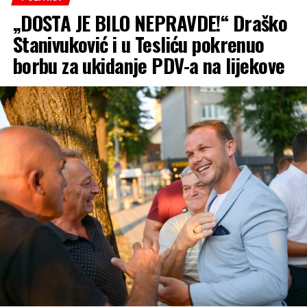
„DOSTA JE BILO NEPRAVDE!“ Draško
Reproduktor
videozapisa
Stanivuković i u Tesliću pokrenuo
borbu za ukidanje PDV-a na lijekove