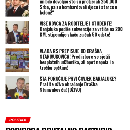
im bilo dovoljno što su protjerali 250.000
Srba, pa su bombardovali djecu i starce u
koloni!“
VIŠE NOVCA ZA RODITELJE I STUDENTE!
Banjaluka podiže subvencije za vrtiće na 200
KM, stipendije skaču za čak 50 odsto!
VLADA RS PREPISUJE OD DRAŠKA
STANIVUKOVIĆA! Pred izbore se sjetili
besplatnih udžbenika, ali opet napola i o
trošku opština!
ŠTA PORUČUJE PRVI ČOVJEK BANJALUKE?
Pratite uživo obraćanje Draška
Stanivukovića! (UŽIVO)
POLITIKA