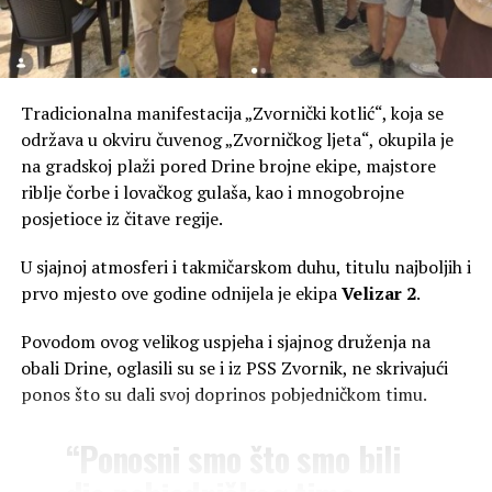
Tradicionalna manifestacija „Zvornički kotlić“, koja se
održava u okviru čuvenog „Zvorničkog ljeta“, okupila je
na gradskoj plaži pored Drine brojne ekipe, majstore
riblje čorbe i lovačkog gulaša, kao i mnogobrojne
posjetioce iz čitave regije.
U sjajnoj atmosferi i takmičarskom duhu, titulu najboljih i
prvo mjesto ove godine odnijela je ekipa
Velizar 2
.
Povodom ovog velikog uspjeha i sjajnog druženja na
obali Drine, oglasili su se i iz PSS Zvornik, ne skrivajući
ponos što su dali svoj doprinos pobjedničkom timu.
“Ponosni smo što smo bili