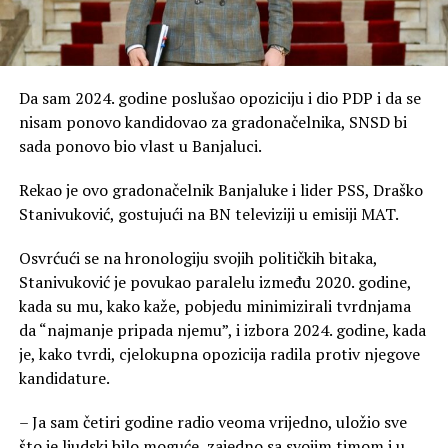
Da sam 2024. godine poslušao opoziciju i dio PDP i da se
nisam ponovo kandidovao za gradonačelnika, SNSD bi
sada ponovo bio vlast u Banjaluci.
Rekao je ovo gradonačelnik Banjaluke i lider PSS, Draško
Stanivuković, gostujući na BN televiziji u emisiji MAT.
Osvrćući se na hronologiju svojih političkih bitaka,
Stanivuković je povukao paralelu između 2020. godine,
kada su mu, kako kaže, pobjedu minimizirali tvrdnjama
da “najmanje pripada njemu”, i izbora 2024. godine, kada
je, kako tvrdi, cjelokupna opozicija radila protiv njegove
kandidature.
– Ja sam četiri godine radio veoma vrijedno, uložio sve
što je ljudski bilo moguće, zajedno sa svojim timom i u