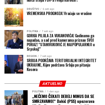
nas me motiviše. Kada
vidimo da pokušavaju da
DRUŠTVO
6 sati ago
VREMENSKA PROGNOZA! Vraćaju se vrućine
sklone naš štand, znamo da
smo na pravom putu!”
,
jasan je bio lider PSS-a.
POLITIKA
7 sati ago
GORKA PILULA ZA VUKANOVIĆA! Godinama ga
napadao, a sad pred kamerama priznao SVOJ
PORAZ! “STANIVUKOVIĆ JE NAJPOPULARNIJI u
Besplatna pravna pomoć za sve mještane
Srpskoj!”
Laktaša i okoline
REGION
7 sati ago
SRBIJA PODRŽAVA TERITORIJALNI INTEGRITET
UKRAJINE, Kijev podržava Srbiju po pitanju
Goran Bundalo, koji će djelovati u novootvorenoj
Kosova
kancelariji, naglasio je da je ovo izuzetno važan dan za
PSS i sve mještane ove opštine i okolnih naselja.
AKTUELNO
“Ovo će biti slobodna kuća
POLITIKA
1 dan ago
„NEĆEMO ČEKATI DEBELI MINUS DA SE
za sve građane Laktaša,
SMRZAVAMO!“ Dakić (PSS) upozorava