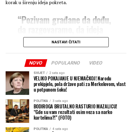
korak u širenju ideja pokreta.
priču. Čestitke svim
članovima ekipe na
“Pozivam građane da dođu,
zasluženom prvom
da razgovaramo, da ideja
mjestu!”
, poručuju iz PSS
jednog narodnog pokreta
NASTAVI ČITATI
Zvornik.
zaživi među narodom i da
svaku našu riječ
NOVO
POPULARNO
VIDEO
pretvorimo u djelo. Tako
Ovogodišnji „Zvornički kotlić“ još jednom je potvrdio da
su drinska plaža i dobra hrana savršen recept za spajanje
SVIJET
2 sata ago
smo radili do sada i imamo
VELIKO POKAJANJE U NJEMAČKOJ! Narodu
ljudi, promociju turizma i očuvanje duha zajedništva u
prekipjelo, pola države pati za Merkelovom, vlast
elana da nastavimo”
,
Zvorniku.
u potpunom šoku!
poručio je Stanivuković.
Banjaluka24
POLITIKA
3 sata ago
BODIROGA BRUTALNO RASTURIO MAZALICU!
“Gde su vam rezultati osim veza sa narko
On se ovom prilikom osvrnuo i na opstrukcije i probleme
kartelima?!” (FOTO)
sa kojima se PSS suočio tokom postavljanja štandova za
prikupljanje potpisa u okviru narodne inicijative
POLITIKA
4 sata ago