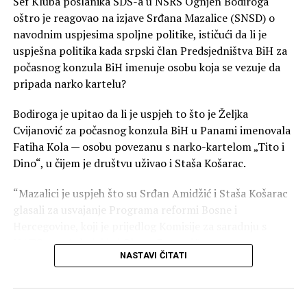
Šef Kluba poslanika SDS-a u NSRS Ognjen Bodiroga
oštro je reagovao na izjave Srđana Mazalice (SNSD) o
navodnim uspjesima spoljne politike, ističući da li je
uspješna politika kada srpski član Predsjedništva BiH za
počasnog konzula BiH imenuje osobu koja se vezuje da
pripada narko kartelu?
Bodiroga je upitao da li je uspjeh to što je Željka
Cvijanović za počasnog konzula BiH u Panami imenovala
Fatiha Kola — osobu povezanu s narko-kartelom „Tito i
Dino“, u čijem je društvu uživao i Staša Košarac.
“Mazalici je uspjeh što su Srđan Amidžić i Staša Košarac
glasali za usvajanje Programa reformi Bosne i
Hercegovine, koji je prijedlog Komisije za saradnju s
NATO-om (u kojoj je i Obren Petrović).
NASTAVI ČITATI
Ukratko, ostao je još samo jedan korak da se otvore
pregovori Bosne i Hercegovine za ulazak u NATO, sve
zahvaljujući SNSD-u. Zar je za Srbe to uspješna spoljna