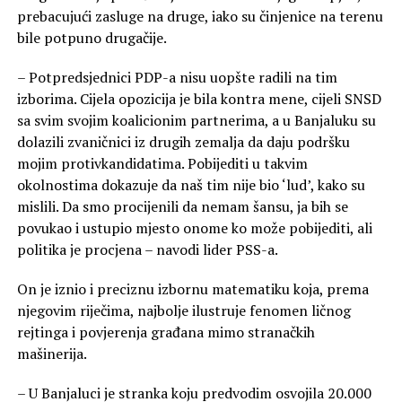
prebacujući zasluge na druge, iako su činjenice na terenu
bile potpuno drugačije.
– Potpredsjednici PDP-a nisu uopšte radili na tim
izborima. Cijela opozicija je bila kontra mene, cijeli SNSD
sa svim svojim koalicionim partnerima, a u Banjaluku su
dolazili zvaničnici iz drugih zemalja da daju podršku
mojim protivkandidatima. Pobijediti u takvim
okolnostima dokazuje da naš tim nije bio ‘lud’, kako su
mislili. Da smo procijenili da nemam šansu, ja bih se
povukao i ustupio mjesto onome ko može pobijediti, ali
politika je procjena – navodi lider PSS-a.
On je iznio i preciznu izbornu matematiku koja, prema
njegovim riječima, najbolje ilustruje fenomen ličnog
rejtinga i povjerenja građana mimo stranačkih
mašinerija.
– U Banjaluci je stranka koju predvodim osvojila 20.000