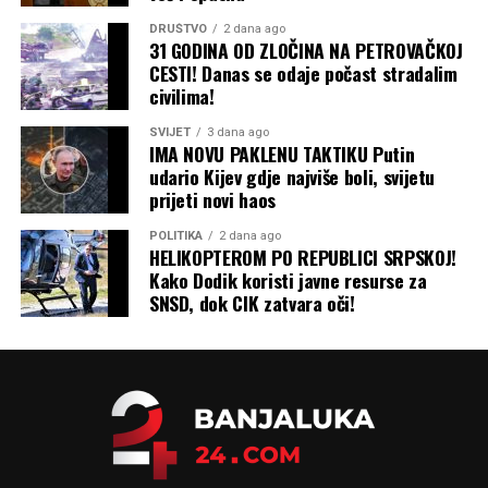
DRUŠTVO
2 dana ago
Imovinsko-pravnim odnosima
31 GODINA OD ZLOČINA NA PETROVAČKOJ
CESTI! Danas se odaje počast stradalim
civilima!
Izdavanjem
građevinskih dozvola
SVIJET
3 dana ago
IMA NOVU PAKLENU TAKTIKU Putin
Legalizacijom objekata
i drugim pravnim
udario Kijev gdje najviše boli, svijetu
pitanjima.
prijeti novi haos
POLITIKA
2 dana ago
HELIKOPTEROM PO REPUBLICI SRPSKOJ!
“Želimo da ova kancelarija
Kako Dodik koristi javne resurse za
bude samo početak našeg
SNSD, dok CIK zatvara oči!
daljeg rada, razvoja i
širenja podrške građana”
,
zaključio je Bundalo,
pozivajući sve mještane da