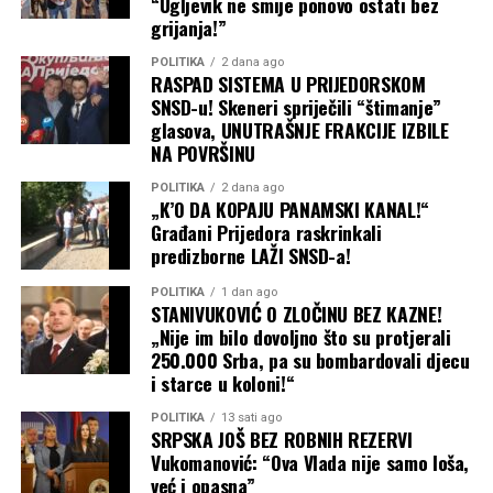
Trna, Jablana, Glamočana,
“Ugljevik ne smije ponovo ostati bez
grijanja!”
Slatine, Aleksandrovca.
POLITIKA
2 dana ago
Dobrodošli su svi ljudi
RASPAD SISTEMA U PRIJEDORSKOM
SNSD-u! Skeneri spriječili “štimanje”
dobre volje i dobrih ideja
glasova, UNUTRAŠNJE FRAKCIJE IZBILE
koji žele razvoj naše
NA POVRŠINU
zajednice”
, istakao je
POLITIKA
2 dana ago
„K’O DA KOPAJU PANAMSKI KANAL!“
Bundalo.
Građani Prijedora raskrinkali
predizborne LAŽI SNSD-a!
Kao jednu od ključnih pogodnosti za mještane, Bundalo
POLITIKA
1 dan ago
STANIVUKOVIĆ O ZLOČINU BEZ KAZNE!
je najavio organizovanje
besplatne pravne pomoći
u
„Nije im bilo dovoljno što su protjerali
prostorijama kancelarije.
250.000 Srba, pa su bombardovali djecu
i starce u koloni!“
Građani će u narednom periodu moći dobiti stručne
pravne savjete u vezi sa:
POLITIKA
13 sati ago
SRPSKA JOŠ BEZ ROBNIH REZERVI
Vukomanović: “Ova Vlada nije samo loša,
Pitanjima i ostvarivanjem prava na
penzije
već i opasna”