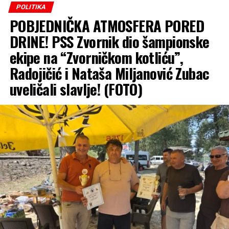
POLITIKA
politika?”, upitao je Bodiroga.
POBJEDNIČKA ATMOSFERA PORED
Kako je istakao politika SNSD-a je dovela i do usvajanja
DRINE! PSS Zvornik dio šampionske
Zakona o sprečavanju sukoba interesa u institucijama na
ekipe na “Zvorničkom kotliću”,
nivou BiH, zahvaljujući SNSD-u odluke se donese
Radojičić i Nataša Miljanović Zubac
prostom većinom bez prava veta.
uveličali slavlje! (FOTO)
(BN)