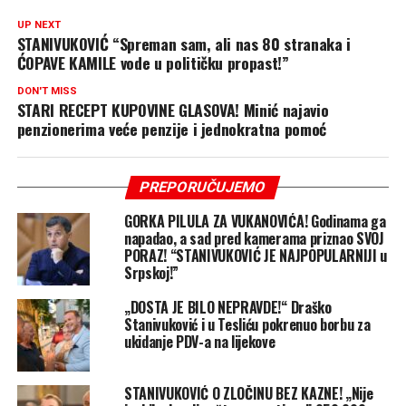
UP NEXT
STANIVUKOVIĆ “Spreman sam, ali nas 80 stranaka i
ĆOPAVE KAMILE vode u političku propast!”
DON'T MISS
STARI RECEPT KUPOVINE GLASOVA! Minić najavio
penzionerima veće penzije i jednokratna pomoć
PREPORUČUJEMO
GORKA PILULA ZA VUKANOVIĆA! Godinama ga
napadao, a sad pred kamerama priznao SVOJ
PORAZ! “STANIVUKOVIĆ JE NAJPOPULARNIJI u
Srpskoj!”
„DOSTA JE BILO NEPRAVDE!“ Draško
Stanivuković i u Tesliću pokrenuo borbu za
ukidanje PDV-a na lijekove
STANIVUKOVIĆ O ZLOČINU BEZ KAZNE! „Nije