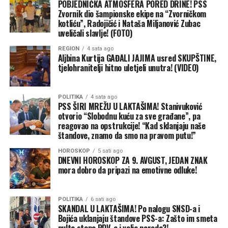
POBJEDNIČKA ATMOSFERA PORED DRINE! PSS
„Zdravlje bez poreza“. Iako su svi zahtjevi predati na
Zvornik dio šampionske ekipe na “Zvorničkom
vrijeme, pisani odgovor od nadležnih organa nikada nije
kotliću”, Radojičić i Nataša Miljanović Zubac
stigao.
uveličali slavlje! (FOTO)
REGION
4 sata ago
Aljbina Kurtija GAĐALI JAJIMA usred SKUPŠTINE,
tjelohranitelji hitno uletjeli unutra! (VIDEO)
POLITIKA
4 sata ago
PSS ŠIRI MREŽU U LAKTAŠIMA! Stanivuković
otvorio “Slobodnu kuću za sve građane”, pa
reagovao na opstrukcije! “Kad sklanjaju naše
štandove, znamo da smo na pravom putu!”
HOROSKOP
5 sati ago
DNEVNI HOROSKOP ZA 9. AVGUST, JEDAN ZNAK
mora dobro da pripazi na emotivne odluke!
Međutim, Stanivuković naglašava da ga takvi potezi ne
mogu zaustaviti:
POLITIKA
6 sati ago
SKANDAL U LAKTAŠIMA! Po nalogu SNSD-a i
“To nas ne uznemirava, to
Bojića uklanjaju štandove PSS-a: Zašto im smeta
nulta stopa PDV-a i volja naroda?!