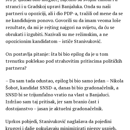
stranci i u Gradskoj upravi Banjaluka. Onda su naši
partneri u opoziciji, ali i dio PDP-a, tražili od mene da se
ne kandidujem ponovo. Govorili su da imam veoma loše
rezultate, da mi je rejting najgori na svijetu, da ću se
obrukati i izgubiti. Nazivali su me režimskim, a ne
opozicionim kandidatom – ističe Stanivuković.
On postavlja pitanje: šta bi bio epilog da je u tom
trenutku poklekao pod strahovitim pritiscima političkih
partnera?
– Da sam tada odustao, epilog bi bio samo jedan – Nikola
Šobot, kandidat SNSD-a, danas bi bio gradonačelnik, a
SNSD bi se trijumfalno vratio na vlast u Banjaluci.
Izdržao sam taj pritisak, jer sam branio čast i
dostojanstvo – jasan je aktuelni gradonačelnik.
Uprkos pobjedi, Stanivuković naglašava da pojedini
krugovi i dalje pokušavaju minimizirati njegov uspjeh,