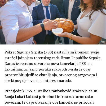
Iz ove političke organizacije naglašavaju da je događaju
dodata posebna energija prisustvom uvaženih gostiju
koji su podržali pobjedničku ekipu.
“Do pobjede je ove godine
stigla ekipa Velizar 2, a
posebno nam je drago što
Pokret Sigurna Srpska (PSS) nastavlja sa širenjem svoje
smo i mi bili dio ovog
mreže i jačanjem terenskog rada širom Republike Srpske.
Danas je svečano otvorena nova kancelarija PSS-a u
uspjeha. Dodatnu snagu i
Laktašima, uz jasnu poruku rukovodstva da će ovaj
lijepu atmosferu donijeli su
prostor biti sjedište okupljanja, otvorenog razgovora i
i Igor Radojičić i Nataša
direktnog djelovanja u interesu naroda.
Miljanović Zubac, koji su
Predsjednik PSS-a Draško Stanivuković istakao je da su
svojim prisustvom uveličali
Banja Luka i Laktaši prirodno i infrastrukturno usko
povezani, te da je otvaranje ove kancelarije prirodan
ovaj događaj i pobjedničku