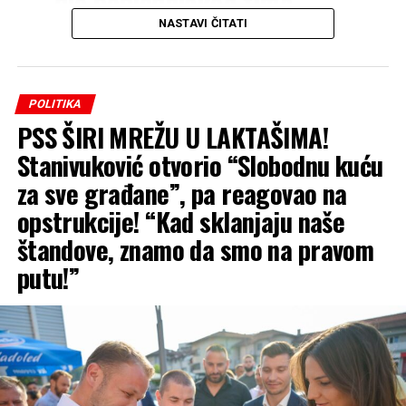
dio pobjedničkog tima
Velizar 2 na ovogodišnjem
NASTAVI ČITATI
‘Zvorničkom kotliću’! U
okviru manifestacije
POLITIKA
‘Zvorničko ljeto’, na
PSS ŠIRI MREŽU U LAKTAŠIMA!
gradskoj plaži u Zvorniku
Stanivuković otvorio “Slobodnu kuću
okupile su se brojne ekipe,
za sve građane”, pa reagovao na
majstori riblje čorbe i
opstrukcije! “Kad sklanjaju naše
lovačkog gulaša, kao i
štandove, znamo da smo na pravom
veliki broj posjetilaca koji
putu!”
su uživali u druženju i
takmičarskom duhu pored
Drine”
, saopšteno je iz PSS
Zvornik.