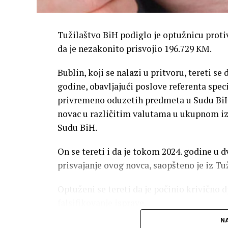
Tužilaštvo BiH podiglo je optužnicu protiv
da je nezakonito prisvojio 196.729 KM.
Bublin, koji se nalazi u pritvoru, tereti se
godine, obavljajući poslove referenta speci
privremeno oduzetih predmeta u Sudu BiH,
novac u različitim valutama u ukupnom izn
Sudu BiH.
On se tereti i da je tokom 2024. godine u d
prisvajanje ovog novca, saopšteno je iz Tu
Optuženi se tereti da je počinio krivično d
falsifikovanje isprave.
NA