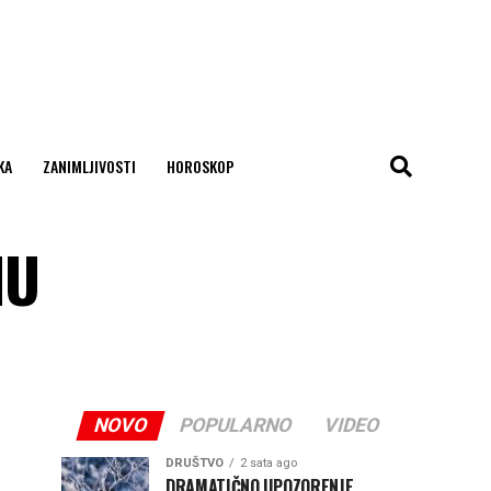
KA
ZANIMLJIVOSTI
HOROSKOP
NU
NOVO
POPULARNO
VIDEO
DRUŠTVO
2 sata ago
DRAMATIČNO UPOZORENJE