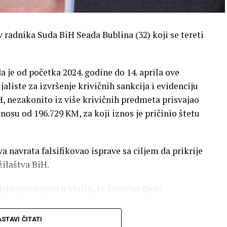
 radnika Suda BiH Seada Bublina (32) koji se tereti
 da je od početka 2024. godine do 14. aprila ove
jaliste za izvršenje krivičnih sankcija i evidenciju
 nezakonito iz više krivičnih predmeta prisvajao
osu od 196.729 KM, za koji iznos je pričinio štetu
va navrata falsifikovao isprave sa ciljem da prikrije
žilaštva BiH.
jelo pronevjera u službi, te krivično djelo
STAVI ČITATI