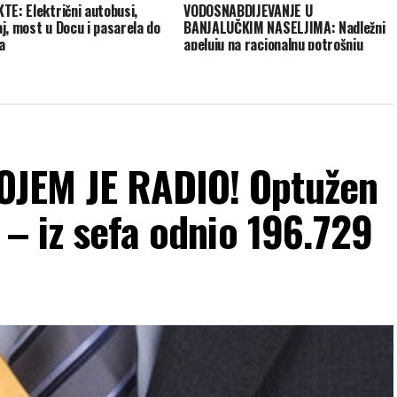
TE: Električni autobusi,
VODOSNABDIJEVANJE U
j, most u Docu i pasarela do
BANJALUČKIM NASELJIMA: Nadležni
a
apeluju na racionalnu potrošnju
JEM JE RADIO! Optužen
 – iz sefa odnio 196.729