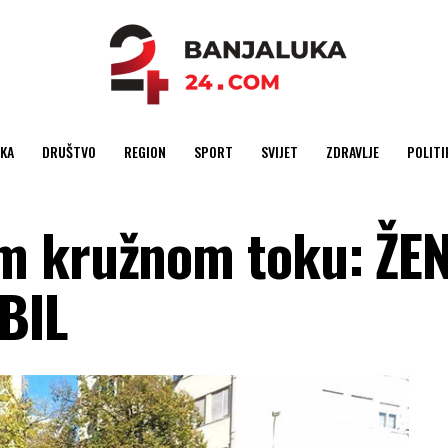
KA
DRUŠTVO
REGION
SPORT
SVIJET
ZDRAVLJE
POLITI
m kružnom toku: ŽE
BIL