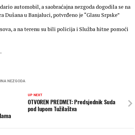
e udario automobil, a saobraćajna nezgoda dogodila se na
 Dušana u Banjaluci, potvrđeno je “Glasu Srpske”
ova, a na terenu su bili policija i Služba hitne pomoći
.
JNA NEZGODA
UP NEXT
OTVOREN PREDMET: Predsjednik Suda
pod lupom Tužilaštva
udama