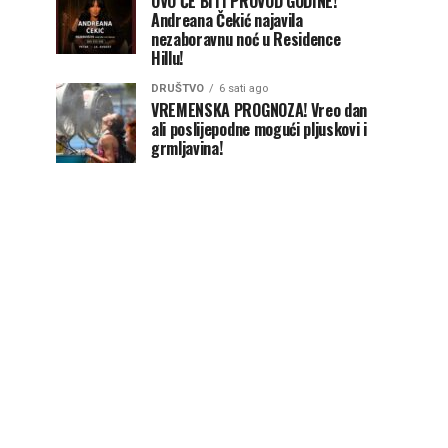
OVO ĆE BITI PROVOD GODINE!
Andreana Čekić najavila
nezaboravnu noć u Residence
Hillu!
DRUŠTVO
6 sati ago
VREMENSKA PROGNOZA! Vreo dan
ali poslijepodne mogući pljuskovi i
grmljavina!