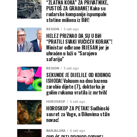
“ZLATNA KOKA” ZA PRIVATNIKE,
PUSTOŠ ZA GRAĐANE! Kako su
rudarske kompanije ispumpale
stotine miliona iz BiH!
REGION
5 sati ago
HELEZ PRIZNAO DA SU U BiH
“PRATILI SVAKI VUČIĆEV KORAK”!
Ministar odbrane BIJESAN jer je
uhvaćen u laži o “Sarajevo
safariju”
REGION
5 sati ago
SEKUNDE JE DIJELILE OD KOBNOG
ISHODA! Vakuum na dnu bazena
zarobio dijete (7), doktorka je
golim rukama vratila iz mrtvih!
HOROSKOP
6 sati ago
HOROSKOP ZA PETAK! Sudbinski
susret za Vage, a Bikovima stiže
novac!
BANJALUKA
6 sati ago