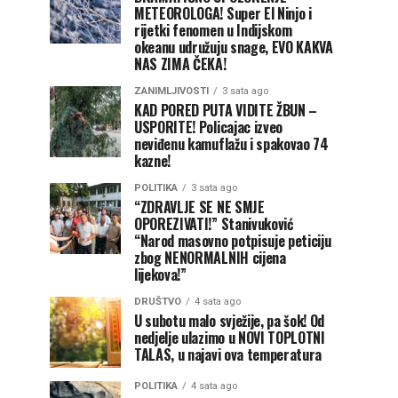
METEOROLOGA! Super El Ninjo i
rijetki fenomen u Indijskom
okeanu udružuju snage, EVO KAKVA
NAS ZIMA ČEKA!
ZANIMLJIVOSTI
3 sata ago
KAD PORED PUTA VIDITE ŽBUN –
USPORITE! Policajac izveo
neviđenu kamuflažu i spakovao 74
kazne!
POLITIKA
3 sata ago
“ZDRAVLJE SE NE SMJE
OPOREZIVATI!” Stanivuković
“Narod masovno potpisuje peticiju
zbog NENORMALNIH cijena
lijekova!”
DRUŠTVO
4 sata ago
U subotu malo svježije, pa šok! Od
nedjelje ulazimo u NOVI TOPLOTNI
TALAS, u najavi ova temperatura
POLITIKA
4 sata ago