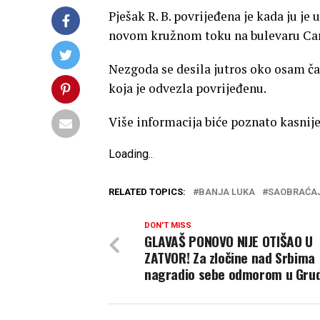
Pješak R. B. povrijeđena je kada ju j
novom kružnom toku na bulevaru Cara
Nezgoda se desila jutros oko osam čas
koja je odvezla povrijeđenu.
Više informacija biće poznato kasnije
Loading
.
.
.
RELATED TOPICS:
BANJA LUKA
SAOBRAĆA
DON'T MISS
GLAVAŠ PONOVO NIJE OTIŠAO U
ZATVOR! Za zločine nad Srbima
nagradio sebe odmorom u Gr