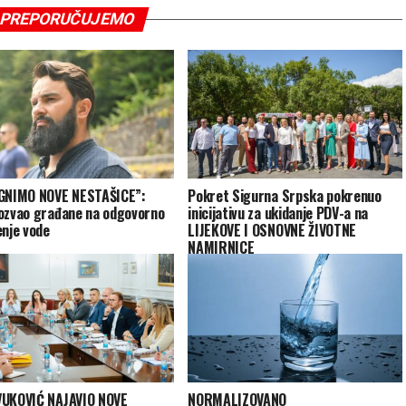
PREPORUČUJEMO
GNIMO NOVE NESTAŠICE”:
Pokret Sigurna Srpska pokrenuo
ozvao građane na odgovorno
inicijativu za ukidanje PDV-a na
enje vode
LIJEKOVE I OSNOVNE ŽIVOTNE
NAMIRNICE
VUKOVIĆ NAJAVIO NOVE
NORMALIZOVANO