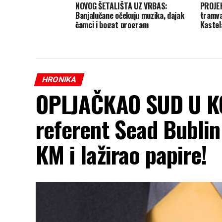
NOVOG ŠETALIŠTA UZ VRBAS:
PROJEK
Banjalučane očekuju muzika, dajak
tramva
čamci i bogat program
Kastel
HRONIKA
OPLJAČKAO SUD U KO
referent Sead Bublin
KM i lažirao papire!