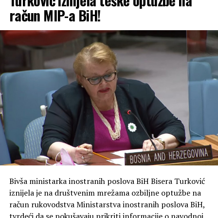
Turković iznijela teške optužbe na
račun MIP-a BiH!
Bivša ministarka inostranih poslova BiH Bisera Turković
iznijela je na društvenim mrežama ozbiljne optužbe na
račun rukovodstva Ministarstva inostranih poslova BiH,
tvrdeći da se pokušavaju prikriti informacije o navodnoj