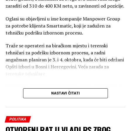
zaraditi od 310 do 400 KM neto, u zavisnosti od pozicije.
Oglasi su objavljeni u ime kompanije Manpower Group
za potrebe klijenta Smartmatic, koji je zadužen za
tehničku podršku izbornom procesu.
Traže se operateri na biračkom mjestu i terenski
tehničari za podršku izbornom procesu, a radni
angažman planiran je 3. i 4. oktobra, kada će biti održani
Opšti izbori u Bosni i Hercegovini. Veća zarada za
terenske tehničare
Za poziciju operatera na biračkom mjestu predviđena je
neto naknada od 310 KM, dok će terenski tehničari
NASTAVI ČITATI
dobiti 400 KM neto.
U oglasu je navedeno da naknada za operatere obuhvata
POLITIKA
dnevnicu i korištenje vlastitog mobilnog telefona, dok je
OTVORENI RAT U VLADI RS ZBOG
za terenske tehničare uračunata dnevnica i korištenje