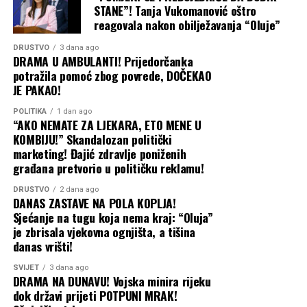
STANE”! Tanja Vukomanović oštro
privremenu mjeru kojom se zabranjuje sprovođenje
reagovala nakon obilježavanja “Oluje”
odluke Upravnog odbora „Sarajevo-gasa“ o njegovoj
smjeni.
DRUŠTVO
3 dana ago
DRAMA U AMBULANTI! Prijedorčanka
potražila pomoć zbog povrede, DOČEKAO
Podsjećamo i da je CAPITAL godinama unazad pisao o
JE PAKAO!
Eleku i njegovim poslovnim potezima pogotovo u vezi sa
javnim nabavkama OC Jahorina, što je privuklo i pažnju
POLITIKA
1 dan ago
“AKO NEMATE ZA LJEKARA, ETO MENE U
Tužilaštva BiH. Branio se uglavnom lažima i klevetom,
KOMBIJU!” Skandalozan politički
zbog čega je pravosnažno osuđen i suočen sa još
marketing! Đajić zdravlje poniženih
nekoliko tužbi.
građana pretvorio u političku reklamu!
Capital
DRUŠTVO
2 dana ago
DANAS ZASTAVE NA POLA KOPLJA!
Sjećanje na tugu koja nema kraj: “Oluja”
je zbrisala vjekovna ognjišta, a tišina
danas vrišti!
SVIJET
3 dana ago
DRAMA NA DUNAVU! Vojska minira rijeku
dok državi prijeti POTPUNI MRAK!