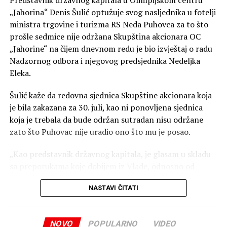
podrške na biračkim mjestima, pomoć članovima biračkih
„Jahorina“ Denis Šulić optužuje svog nasljednika u fotelji
odbora pri korištenju Smartmatic opreme, prijavljivanje
ministra trgovine i turizma RS Neda Puhovca za to što
eventualnih problema i komunikaciju sa nadležnim
prošle sedmice nije održana Skupština akcionara OC
službama tokom izbornog dana.
„Jahorine“ na čijem dnevnom redu je bio izvještaj o radu
Prema oglasu, 3. oktobar biće rezervisan za instalaciju i
Nadzornog odbora i njegovog predsjednika Nedeljka
pripremu biračkih mjesta, dok će 4. oktobra angažovani
Eleka.
radnici biti prisutni tokom cijelog izbornog dana, od
Šulić kaže da redovna sjednica Skupštine akcionara koja
ranih jutarnjih časova do zatvaranja biračkih mjesta.
je bila zakazana za 30. juli, kao ni ponovljena sjednica
Prijave za obje pozicije otvorene su do 27. avgusta, a
koja je trebala da bude održan sutradan nisu održane
poslodavac navodi da će kontaktirati samo kandidate koji
zato što Puhovac nije uradio ono što mu je posao.
prođu početne selekcione korake.
„Kao predstavnik državnog kapitala, je glasam u skladu
sa preporukama koje dobijem iz Vlade, odnosno od
resornog ministarstva. Ja sam u četvrtak došao na
NASTAVI ČITATI
Skupštinu, ali pošto nisam imao uputu kako da glasam,
održavanje sjednice je odgođeno za sutradan“, kaže Šulić
za CAPITAL.
NOVO
POPULARNO
VIDEO