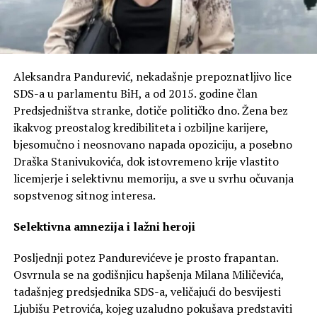
Aleksandra Pandurević, nekadašnje prepoznatljivo lice
SDS-a u parlamentu BiH, a od 2015. godine član
Predsjedništva stranke, dotiče političko dno. Žena bez
ikakvog preostalog kredibiliteta i ozbiljne karijere,
bjesomučno i neosnovano napada opoziciju, a posebno
Draška Stanivukovića, dok istovremeno krije vlastito
licemjerje i selektivnu memoriju, a sve u svrhu očuvanja
sopstvenog sitnog interesa.
Selektivna amnezija i lažni heroji
Posljednji potez Pandurevićeve je prosto frapantan.
Osvrnula se na godišnjicu hapšenja Milana Miličevića,
tadašnjeg predsjednika SDS-a, veličajući do besvijesti
Ljubišu Petrovića, kojeg uzaludno pokušava predstaviti