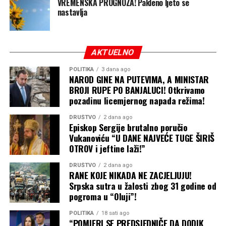
Puhovac za Aloonline.
VREMENSKA PROGNOZA! Pakleno ljeto se
nastavlja
Na pitanje da prokomentariše ovu izjavu ministra
Puhovca, Šulić je kratko rekao: „Ja mislim da je Vlada
iznad IRB-a“.
AKTUELNO
Podsjećamo, Elek je 12. jula naveče smijenjen sa funkcije
POLITIKA
3 dana ago
NAROD GINE NA PUTEVIMA, A MINISTAR
direktora „Sarajevo-gasa“ nakon što su svi članovi
BROJI RUPE PO BANJALUCI! Otkrivamo
Upravnog odbora po nalogu lidera SNSD-a Milorada
pozadinu licemjernog napada režima!
Dodika glasali za njegovu smjenu.
DRUŠTVO
2 dana ago
Episkop Sergije brutalno poručio
Mediji bliski vlasti tada su objavili i da je isključen iz
Vukanoviću “U DANE NAJVEĆE TUGE ŠIRIŠ
SNSD-a i da će biti uklonjen i sa funkcije v.d. predsjednika
OTROV i jeftine laži!”
Nadzornog odbora OC „Jahorina“.
DRUŠTVO
2 dana ago
RANE KOJE NIKADA NE ZACJELJUJU!
Nijedna od tih smjena još nije realizovana, a CAPITAL je
Srpska sutra u žalosti zbog 31 godine od
prije desetak dana objavio da je Elek podnio tužbu pred
pogroma u “Oluji”!
Osnovnim sudom u Sokocu i tražio poništenje odluke o
njegovoj smjeni sa mjesta generalnog direktora
POLITIKA
18 sati ago
“POMJERI SE PREDSJEDNIČE DA DODIK
Sarajevo-gasa. Sud mu je izašao u susret i donio