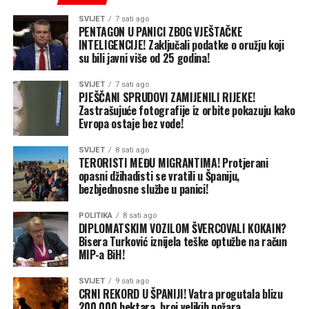
Pošto ni do sutradan nisam dobio upute, nastavlja on,
SVIJET
7 sati ago
nije održana ni ponovljena Skupština.
PENTAGON U PANICI ZBOG VJEŠTAČKE
INTELIGENCIJE! Zaključali podatke o oružju koji
su bili javni više od 25 godina!
„A zašto nisam dobio upute i preporuke kako da glasam,
to morate pitati resornog ministra Neda Puhovca“, kaže
SVIJET
7 sati ago
Šulić.
PJEŠČANI SPRUDOVI ZAMIJENILI RIJEKE!
Zastrašujuće fotografije iz orbite pokazuju kako
Evropa ostaje bez vode!
On objašnjava da je u toku procedura za sazivanje
vanredne Skupštine akcionara.
SVIJET
8 sati ago
TERORISTI MEĐU MIGRANTIMA! Protjerani
„Redovna skupština mora biti održana u roku od 30 dana
opasni džihadisti se vratili u Španiju,
od upućivanja poziva za održavanje, a vanredna mora
bezbjednosne službe u panici!
biti održana u roku od 15 dana. Uskoro ću u skladu sa
POLITIKA
8 sati ago
propisanom procedurom sazvati vanrednu skupštinu i
DIPLOMATSKIM VOZILOM ŠVERCOVALI KOKAIN?
javnost će o svemu biti obaviještena“, kaže Šulić.
Bisera Turković iznijela teške optužbe na račun
MIP-a BiH!
Na pitanje da li će na dnevnom redu biti i prijedlog za
smjenu predsjednika Nadzornog odbora OC „Jahorina“
SVIJET
9 sati ago
CRNI REKORD U ŠPANIJI! Vatra progutala blizu
Nedeljka Eleka, Šulić kratko kaže: „Sve može biti na
200.000 hektara, broj velikih požara