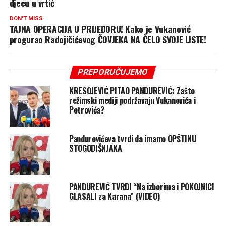
djecu u vrtić
DON'T MISS
TAJNA OPERACIJA U PRIJEDORU! Kako je Vukanović
progurao Radojičićevog ČOVJEKA NA ČELO SVOJE LISTE!
PREPORUČUJEMO
KRESOJEVIĆ PITAO PANDUREVIĆ: Zašto
režimski mediji podržavaju Vukanovića i
Petrovića?
Pandurevićeva tvrdi da imamo OPŠTINU
STOGODIŠNJAKA
PANDUREVIĆ TVRDI “Na izborima i POKOJNICI
GLASALI za Karana” (VIDEO)