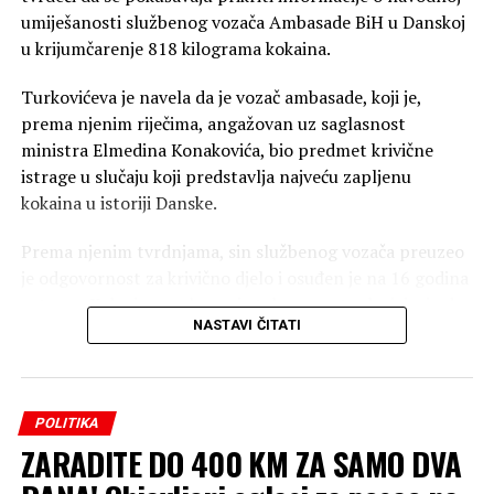
umiješanosti službenog vozača Ambasade BiH u Danskoj
u krijumčarenje 818 kilograma kokaina.
Turkovićeva je navela da je vozač ambasade, koji je,
prema njenim riječima, angažovan uz saglasnost
ministra Elmedina Konakovića, bio predmet krivične
istrage u slučaju koji predstavlja najveću zapljenu
kokaina u istoriji Danske.
Prema njenim tvrdnjama, sin službenog vozača preuzeo
je odgovornost za krivično djelo i osuđen je na 16 godina
zatvora. Kako je navela, on je tokom postupka izjavio da
NASTAVI ČITATI
mu je otac pomagao tako što ga je prevozio, donosio
novac i ustupao mobilni telefon, čiji su pozivi, prema
navodima istražilaca, locirani na adresi Ambasade BiH u
Danskoj.
POLITIKA
ZARADITE DO 400 KM ZA SAMO DVA
Turkovićeva je istakla da je sud bio podijeljen kada je riječ
o krivičnoj odgovornosti službenog vozača, naglašavajući