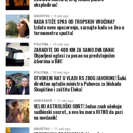
dnevnom redu“.
eksplodirao!
Kada je u pitanju dnevni red, Šulić precizira da on kao
DRUŠTVO
9 sati ago
KADA STIŽE SPAS OD TROPSKIH VRUĆINA?
predstavnik državnog kapitala koji čini preko 90 odsto
Izdato novo upozorenje, saznajte kada se živa u
ukupnog kapitala u OC „Jahorina“ predlaže dnevni red
termometru spušta!
za vanrednu skupštinu.
POLITIKA
10 sati ago
ZARADITE DO 400 KM ZA SAMO DVA DANA!
„Ja predlažem dnevni red, a od Vlade, odnosno od
Objavljeni oglasi za posao na predstojećim
resornog ministra dobijam preporuke za glasanje“,
izborima u BiH!
objašnjava Šulić.
POLITIKA
10 sati ago
OTVORENI RAT U VLADI RS ZBOG JAHORINE! Šulić
Ministar trgovine i turizma Ned Puhovac nije odgovarao
direktno optužio ministra Puhovca za blokadu
na pozive CAPITAL-a, a u petak je izjavio da se „na
Skupštine i zaštitu Eleka!
Skupštini akcionara nije moglo glasati o finansijskom
izvještaju tog akcionarnog društva, jer je izvještaj sa
HOROSKOP
11 sati ago
VELIKI ASTROLOŠKI OBRT! Jedan znak očekuje
preporukom vraćen na doradu IRB-u RS“.
sudbinski susret, a evo ko mora HITNO da pazi
na novčanik!
„IRB je taj koji daje upute kako će se glasati. Vlada RS je
samo ta koja to potvrđuje“, rekao je između ostalog
DRUŠTVO
11 sati ago