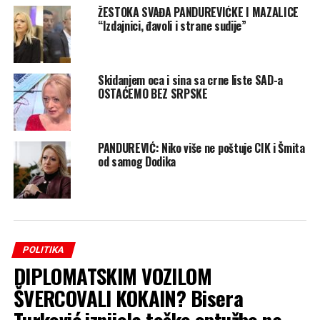
ŽESTOKA SVAĐA PANDUREVIĆKE I MAZALICE
“Izdajnici, đavoli i strane sudije”
Skidanjem oca i sina sa crne liste SAD-a
OSTAĆEMO BEZ SRPSKE
PANDUREVIĆ: Niko više ne poštuje CIK i Šmita
od samog Dodika
POLITIKA
DIPLOMATSKIM VOZILOM
ŠVERCOVALI KOKAIN? Bisera