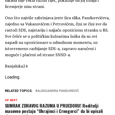
nikada nije rekla ružnu riječ, pokazuje da joj izdaja i
licemjerje nisu strani.
Ono što najviše zabrinjava jeste šira slika. Pandurevićeva,
zajedno sa Vukanovićem i Petrovićem, čini se čini sve da
rastoči SDS, najstariju i najjaču opozicionu stranku u RS.
Sve češće se u političkim kuloarima šuška da su ovi
napadi na opozicionare u odsudnom momentu, uz
istovremeno razbijanje SDS-a, zapravo naručeni i
moguće i plaćeni od strane SNSD-a.
Banjaluka24
Loading
.
.
.
RELATED TOPICS:
ALEKSANDRA PANDUREVIĆ
UP NEXT
SUMRAK ZDRAVOG RAZUMA U PRIJEDORU! Roditelji
masovno postaju “Ukrajinci i Crnogorci” da bi upisali