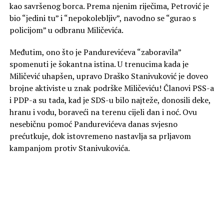
kao savršenog borca. Prema njenim riječima, Petrović je
bio “jedini tu” i “nepokolebljiv”, navodno se “gurao s
policijom” u odbranu Miličevića.
Međutim, ono što je Pandurevićeva “zaboravila”
spomenuti je šokantna istina. U trenucima kada je
Miličević uhapšen, upravo Draško Stanivuković je doveo
brojne aktiviste u znak podrške Miličeviću! Članovi PSS-a
i PDP-a su tada, kad je SDS-u bilo najteže, donosili deke,
hranu i vodu, boraveći na terenu cijeli dan i noć. Ovu
nesebičnu pomoć Pandurevićeva danas svjesno
prećutkuje, dok istovremeno nastavlja sa prljavom
kampanjom protiv Stanivukovića.