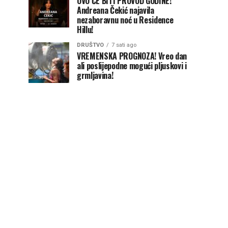
OVO ĆE BITI PROVOD GODINE!
Andreana Čekić najavila
nezaboravnu noć u Residence
Hillu!
DRUŠTVO
7 sati ago
VREMENSKA PROGNOZA! Vreo dan
ali poslijepodne mogući pljuskovi i
grmljavina!