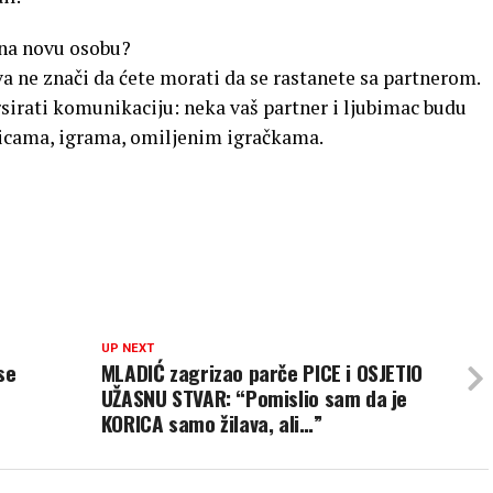
 na novu osobu?
a ne znači da ćete morati da se rastanete sa partnerom.
sirati komunikaciju: neka vaš partner i ljubimac budu
ticama, igrama, omiljenim igračkama.
UP NEXT
se
MLADIĆ zagrizao parče PICE i OSJETIO
UŽASNU STVAR: “Pomislio sam da je
KORICA samo žilava, ali…”