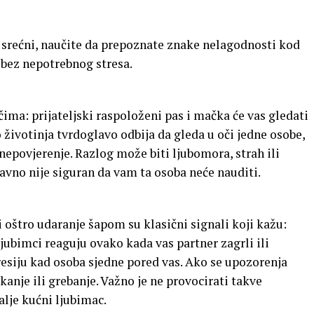
u srećni, naučite da prepoznate znake nelagodnosti kod
, bez nepotrebnog stresa.
ma: prijateljski raspoloženi pas i mačka će vas gledati
ivotinja tvrdoglavo odbija da gleda u oči jedne osobe,
nepovjerenje. Razlog može biti ljubomora, strah ili
tavno nije siguran da vam ta osoba neće nauditi.
i oštro udaranje šapom su klasični signali koji kažu:
ubimci reaguju ovako kada vas partner zagrli ili
resiju kad osoba sjedne pored vas. Ako se upozorenja
kanje ili grebanje. Važno je ne provocirati takve
šalje kućni ljubimac.