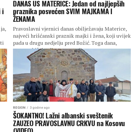
DANAS US MATERICE: Jedan od najljepših
 i
praznika posvećen SVIM MAJKAMA I
ŽENAMA
ja,
Pravoslavni vjernici danas obilježavaju Materice,
najveći hrišćanski praznik majki i žena, koji uvijek
ti
pada u drugu nedjelju pred Božić. Toga dana,
prema običaju, djeca porane i...
REGION
3 godine ago
ŠOKANTNO! Lažni albanski sveštenik
ZAUZEO PRAVOSLAVNU CRKVU na Kosovu
(VIDEO)