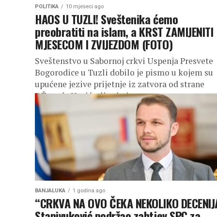
POLITIKA
10 mjeseci ago
HAOS U TUZLI! Sveštenika ćemo
preobratiti na islam, a KRST ZAMIJENITI
MJESECOM I ZVIJEZDOM (FOTO)
Sveštenstvo u Sabornoj crkvi Uspenja Presvete
Bogorodice u Tuzli dobilo je pismo u kojem su
upućene jezive prijetnje iz zatvora od strane
DŽevada Hasića, lica koje...
BANJALUKA
1 godina ago
“CRKVA NA OVO ČEKA NEKOLIKO DECENIJ
Stanivuković podržao zahtjev SPC za