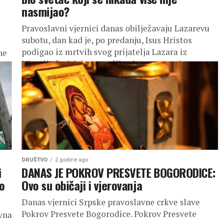
nasmijao?
Pravoslavni vjernici danas obilježavaju Lazarevu
subotu, dan kad je, po predanju, Isus Hristos
podigao iz mrtvih svog prijatelja Lazara iz
ne
Vitanije četiri dana poslije njegove smrti....
DRUŠTVO
2 godine ago
i
DANAS JE POKROV PRESVETE BOGORODICE:
lo
Ovo su običaji i vjerovanja
Danas vjernici Srpske pravoslavne crkve slave
Pokrov Presvete Bogorodice. Pokrov Presvete
vna