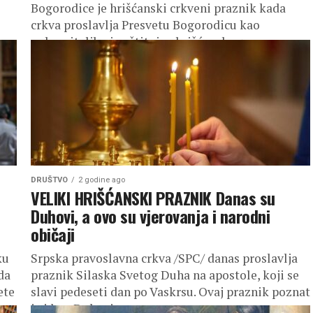
Bogorodice je hrišćanski crkveni praznik kada
crkva proslavlja Presvetu Bogorodicu kao
pokroviteljku i zaštitnicu hrišćanskoga...
DRUŠTVO
2 godine ago
VELIKI HRIŠĆANSKI PRAZNIK Danas su
Duhovi, a ovo su vjerovanja i narodni
običaji
ku
Srpska pravoslavna crkva /SPC/ danas proslavlja
da
praznik Silaska Svetog Duha na apostole, koji se
ete
slavi pedeseti dan po Vaskrsu. Ovaj praznik poznat
je i kao Duhovi,...