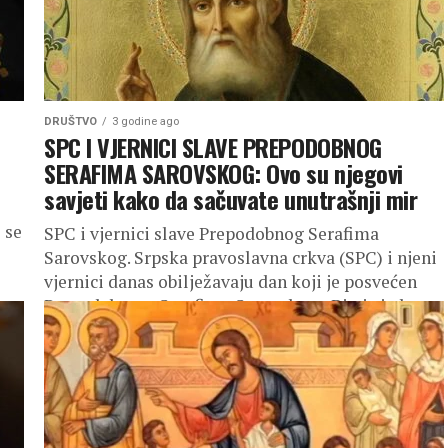
DRUŠTVO
3 godine ago
SPC I VJERNICI SLAVE PREPODOBNOG
SERAFIMA SAROVSKOG: Ovo su njegovi
savjeti kako da sačuvate unutrašnji mir
 se
SPC i vjernici slave Prepodobnog Serafima
Sarovskog. Srpska pravoslavna crkva (SPC) i njeni
vjernici danas obilježavaju dan koji je posvećen
Prepodobnom Serafimu Sarovskom. Bio je jedan...