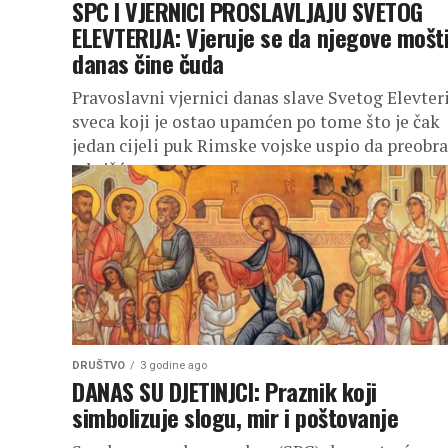
SPC I VJERNICI PROSLAVLJAJU SVETOG
ELEVTERIJA: Vjeruje se da njegove mošti
danas čine čuda
Pravoslavni vjernici danas slave Svetog Elevteri
sveca koji je ostao upamćen po tome što je čak
jedan cijeli puk Rimske vojske uspio da preobra
u hrišćanstvo....
DRUŠTVO
3 godine ago
DANAS SU DJETINJCI: Praznik koji
simbolizuje slogu, mir i poštovanje