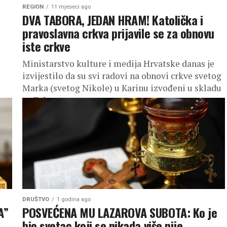
REGION
11 mjeseci ago
DVA TABORA, JEDAN HRAM! Katolička i
pravoslavna crkva prijavile se za obnovu
iste crkve
Ministarstvo kulture i medija Hrvatske danas je
izvijestilo da su svi radovi na obnovi crkve svetog
Marka (svetog Nikole) u Karinu izvođeni u skladu
sa Zakonom...
DRUŠTVO
1 godina ago
A”
POSVEĆENA MU LAZAROVA SUBOTA: Ko je
bio svetac koji se nikada više nije