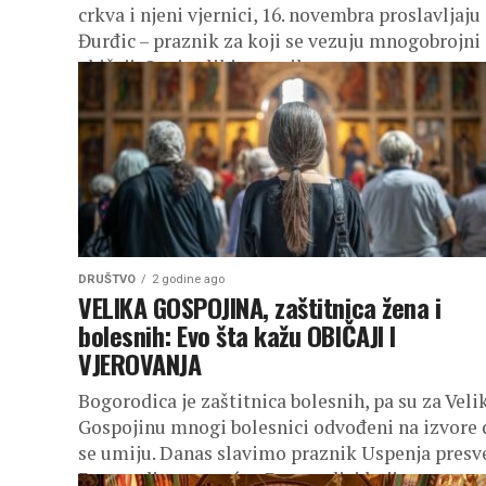
crkva i njeni vjernici, 16. novembra proslavljaju
Đurđic – praznik za koji se vezuju mnogobrojni
običaji. Ovaj veliki praznik...
DRUŠTVO
2 godine ago
VELIKA GOSPOJINA, zaštitnica žena i
bolesnih: Evo šta kažu OBIČAJI I
VJEROVANJA
Bogorodica je zaštitnica bolesnih, pa su za Veli
Gospojinu mnogi bolesnici odvođeni na izvore 
se umiju. Danas slavimo praznik Uspenja presv
Bogorodice posvećen Bogorodici koji...