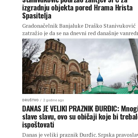
izgradnju objekta pored Hrama Hrista
Spasitelja
Gradonačelnik Banjaluke Draško Stanivuković
zatražio je da se na dnevni red današnje vanred
sjednice na zahtjev Srpske pravoslavne crkve
uvrsti tačka o Prijedlogu izmjene regulacionog
plana...
DRUŠTVO
2 godine ago
DANAS JE VELIKI PRAZNIK ĐURĐIC: Mnog
slave slavu, ovo su običaji koje bi treba
ispoštovati
Danas je veliki praznik Đurđic. Srpska pravosla