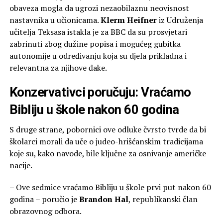
obaveza mogla da ugrozi nezaobilaznu neovisnost
nastavnika u učionicama.
Klerm Heifner
iz Udruženja
učitelja Teksasa istakla je za BBC da su prosvjetari
zabrinuti zbog dužine popisa i mogućeg gubitka
autonomije u određivanju koja su djela prikladna i
relevantna za njihove đake.
Konzervativci poručuju: Vraćamo
Bibliju u škole nakon 60 godina
S druge strane, pobornici ove odluke čvrsto tvrde da bi
školarci morali da uče o judeo-hrišćanskim tradicijama
koje su, kako navode, bile ključne za osnivanje američke
nacije.
– Ove sedmice vraćamo Bibliju u škole prvi put nakon 60
godina – poručio je
Brandon Hal
, republikanski član
obrazovnog odbora.