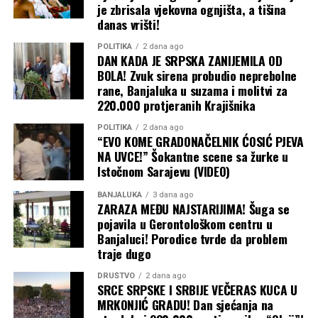
pomolu. Isto tako, ne treba očekivati ni obnovu
je zbrisala vjekovna ognjišta, a tišina
danas vrišti!
sporazuma postignutog pod okriljem Ujedinjenih nacija
u julu 2022. godine, koji je ranije omogućio bezbjednu
POLITIKA
2 dana ago
plovidbu do i iz ukrajinskih luka.
DAN KADA JE SRPSKA ZANIJEMILA OD
BOLA! Zvuk sirena probudio neprebolne
rane, Banjaluka u suzama i molitvi za
Baš kao što je kriza u Ormuskom moreuzu primorala
220.000 protjeranih Krajišnika
susjedne zemlje da grozničavo traže nove puteve za
izvoz nafte iz Persijskog zaliva, tako bi i Ukrajina mogla
POLITIKA
2 dana ago
“EVO KOME GRADONAČELNIK ĆOSIĆ PJEVA
da preusmjeri izvoz žita preko Dunava, rumunskih luka i
NA UVCE!” Šokantne scene sa žurke u
željeznice, kao što je to činila na početku rata. Ali, kao i
Istočnom Sarajevu (VIDEO)
tada, ta alternativna rješenja su skupa i logistički znatno
komplikovanija.
BANJALUKA
3 dana ago
ZARAZA MEĐU NAJSTARIJIMA! Šuga se
pojavila u Gerontološkom centru u
Zbog svega ovoga, priroda ruskog rata protiv Ukrajine
Banjaluci! Porodice tvrde da problem
nastaviće da se mijenja dok obje strane traže način da
traje dugo
prekinu pat-poziciju na frontu u svoju korist. A
ekonomska šteta, koja se osjeća daleko izvan granica
DRUŠTVO
2 dana ago
SRCE SRPSKE I SRBIJE VEČERAS KUCA U
Ukrajine i Rusije, nastaviće da se gomila, piše Blic.
MRKONJIĆ GRADU! Dan sjećanja na