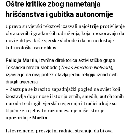
Oštre kritike zbog nametanja
hrišćanstva i gubitka autonomije
Upravo su vjerski tekstovi izazvali najoštrije protivljenje
obrazovnih i građanskih udruženja, koja upozoravaju da
novi zahtjevi krše vjerske slobode i da im nedostaje
kulturološka raznolikost.
Felisija Martin
, izvršna direktorica aktivističke grupe
Teksaška mreža slobode (
Texas Freedom Network
),
izjavila je da ovaj potez stavlja jednu religiju iznad svih
drugih uvjerenja.
– Zastupa se izrazito zapadnjački pogled na svijet koji
izostavlja doprinose i istoriju crnih, smeđih, autohtonih
naroda te drugih vjerskih uvjerenja i tradicija koje su
ključne za cjelovito razumijevanje naše istorije –
upozorila je
Martin
.
Istovremeno, prosvjetni radnici strahuju da bi ova