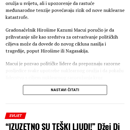
oružja u svijetu, ali i upozorenje da rastuće
međunarodne tenzije povećavaju rizik od nove nuklearne
katastrofe.
Gradonačelnik Hirošime Kazumi Macui poručio je da
prihvatanje sile kao sredstva za ostvarivanje političkih
ciljeva može da dovede do novog ciklusa nasilja i
tragedije, poput Hirošime ili Nagasakija.
Macui je pozvao političke lidere da prepoznaju razorne
posljedice svake upotrebe nuklearnog oružja i da pokažu
liderstvo s ciljem nuklearnog razoružanja kroz
međunarodnu saradnju. U Japanu je održana
NASTAVI ČITATI
komemoracija i minut ćutanja u 8.15 časova, tačno u
vrijeme kada je 6. avgusta 1945. godine američki
bombarder “Enola Gej” bacio atomsku bombu na
Hirošimu.
SVIJET
“IZUZETNO SU TEŠKI LJUDI!” Džej Di
Agencija TASS javila je da je Macui kritikovao Rusiju i