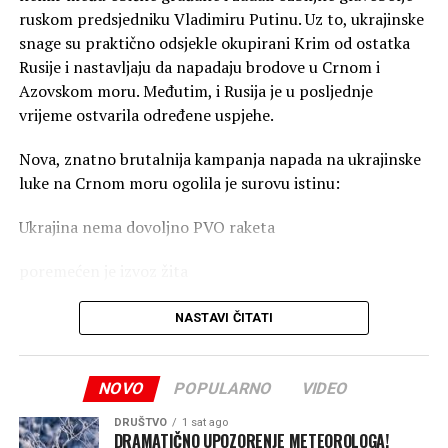
ruskom predsjedniku Vladimiru Putinu. Uz to, ukrajinske
snage su praktično odsjekle okupirani Krim od ostatka
Rusije i nastavljaju da napadaju brodove u Crnom i
Azovskom moru. Međutim, i Rusija je u posljednje
vrijeme ostvarila određene uspjehe.
Nova, znatno brutalnija kampanja napada na ukrajinske
luke na Crnom moru ogolila je surovu istinu:
Ukrajina nema dovoljno PVO raketa
poremećen je izvoz žita
skresani su prihodi države
NASTAVI ČITATI
zaustavljene isporuke oružja ukrajinskoj vojsci
NOVO
POPULARNO
VIDEO
Poljoprivreda čini čak 60 odsto ukupnog robnog izvoza
Ukrajine, pa ovi ruski napadi stižu u najgorem mogućem
DRUŠTVO
1 sat ago
DRAMATIČNO UPOZORENJE METEOROLOGA!