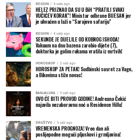
žešći, u velikoj mjeri zato što su nedavni uspjesi Ukrajine,
REGION
4 sata ago
HELEZ PRIZNAO DA SU U BiH “PRATILI SVAKI
naročito unutar same Rusije, isprovocirali Putina da
VUČIĆEV KORAK”! Ministar odbrane BIJESAN jer
pokuša da povrati inicijativu na frontu. Za sada, i
je uhvaćen u laži o “Sarajevo safariju”
Ukrajina i Rusija ostaju posvećene agresivnim vojnim
strategijama.
REGION
4 sata ago
SEKUNDE JE DIJELILE OD KOBNOG ISHODA!
Vakuum na dnu bazena zarobio dijete (7),
Putinova taktika i glavni cilj
doktorka je golim rukama vratila iz mrtvih!
Neposredni problem Ukrajine jeste to što se oslanja na
ograničene zalihe američkih PVO sistema „patriot” –
HOROSKOP
5 sati ago
jedinu pouzdanu odbranu od ruskih raketa – kako bi
HOROSKOP ZA PETAK! Sudbinski susret za Vage,
a Bikovima stiže novac!
zaštitila svoje gradove i vojne linije snabdijevanja.
Premještanje „patriota” radi odbrane luka bilo bi i
preskupo i izuzetno rizično. Svjesna toga, Rusija će
BANJALUKA
5 sati ago
nastaviti da gađa luke raketama i dronovima, ne
OVO ĆE BITI PROVOD GODINE! Andreana Čekić
najavila nezaboravnu noć u Residence Hillu!
ostavljajući osiguravajućim kućama razlog da smanje
premije, a brodovlasnicima motiv da se vrate.
DRUŠTVO
5 sati ago
Pored toga što smanjuje prihode Kijeva i njegovu
VREMENSKA PROGNOZA! Vreo dan ali
poslijepodne mogući pljuskovi i grmljavina!
sposobnost da finansira rat, Moskva se nada da će