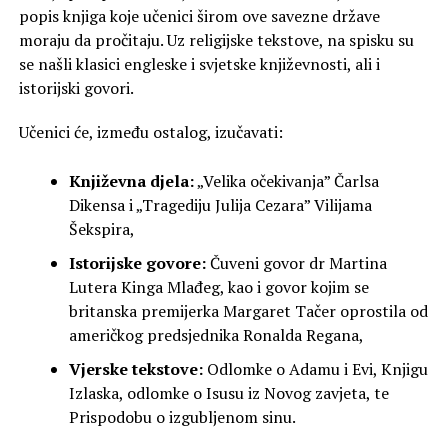
popis knjiga koje učenici širom ove savezne države
moraju da pročitaju. Uz religijske tekstove, na spisku su
se našli klasici engleske i svjetske književnosti, ali i
istorijski govori.
Učenici će, između ostalog, izučavati:
Književna djela:
„Velika očekivanja” Čarlsa
Dikensa i „Tragediju Julija Cezara” Vilijama
Šekspira,
Istorijske govore:
Čuveni govor dr Martina
Lutera Kinga Mlađeg, kao i govor kojim se
britanska premijerka Margaret Tačer oprostila od
američkog predsjednika Ronalda Regana,
Vjerske tekstove:
Odlomke o Adamu i Evi, Knjigu
Izlaska, odlomke o Isusu iz Novog zavjeta, te
Prispodobu o izgubljenom sinu.