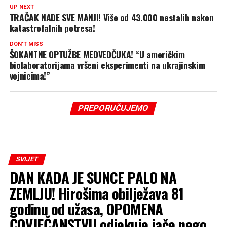
UP NEXT
TRAČAK NADE SVE MANJI! Više od 43.000 nestalih nakon
katastrofalnih potresa!
DON'T MISS
ŠOKANTNE OPTUŽBE MEDVEDČUKA! “U američkim
biolaboratorijama vršeni eksperimenti na ukrajinskim
vojnicima!”
PREPORUČUJEMO
SVIJET
DAN KADA JE SUNCE PALO NA
ZEMLJU! Hirošima obilježava 81
godinu od užasa, OPOMENA
ČOVJEČANSTVU odjekuje jače nego