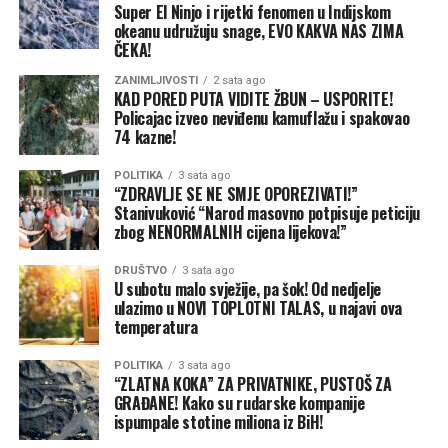
trenutku – baš kada se poljoprivrednici spremaju za
Super El Ninjo i rijetki fenomen u Indijskom
žetvu. Ako ova blokada potraje, Rusija bi mogla da
okeanu udružuju snage, EVO KAKVA NAS ZIMA
ČEKA!
presiječe ključni izvor deviznih prihoda Ukrajine i ojača
svoju pregovaračku poziciju u svijetu tako što će nanijeti
ZANIMLJIVOSTI
2 sata ago
KAD PORED PUTA VIDITE ŽBUN – USPORITE!
udarac velikim uvoznicima žita u Africi i Aziji, piše Tajm.
Policajac izveo neviđenu kamuflažu i spakovao
Kijev, s druge strane, pokušava da umanji razmjere štete.
74 kazne!
Nakon dvonedjeljnih žestokih udara ruskih dronova i
raketa na Odesu i druge primorske gradove, ukrajinski
POLITIKA
3 sata ago
“ZDRAVLJE SE NE SMJE OPOREZIVATI!”
ministar poljoprivrede Taras Visocki tvrdio je u julu da
Stanivuković “Narod masovno potpisuje peticiju
su luke i dalje otvorene i operativne. Međutim, oko 90
zbog NENORMALNIH cijena lijekova!”
odsto brodovlasnika obustavilo je dolaske jer su – baš
kao i u Ormuskom moreuzu blizu Irana – troškovi
DRUŠTVO
3 sata ago
U subotu malo svježije, pa šok! Od nedjelje
osiguranja skočili u nebesa zbog konstantne opasnosti
ulazimo u NOVI TOPLOTNI TALAS, u najavi ova
od novih napada.
temperatura
Ovo nije prvi put da je pomorski saobraćaj na Crnom
POLITIKA
3 sata ago
moru prekinut od početka ruske invazije. Talasi ruskih
“ZLATNA KOKA” ZA PRIVATNIKE, PUSTOŠ ZA
GRAĐANE! Kako su rudarske kompanije
napada na luke krajem 2025. i početkom 2026. godine
ispumpale stotine miliona iz BiH!
nisu zadugo usporili rad. Ali ovi posljednji udari su i širi i