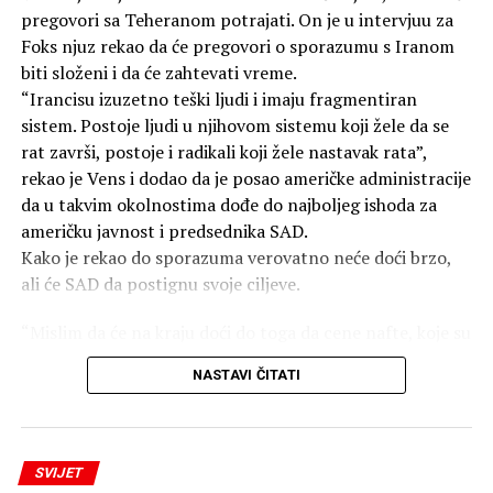
ratovanju u ljudskoj istoriji. Prema različitim
pregovori sa Teheranom potrajati. On je u intervjuu za
procjenama, bomba bačena na Hirošimu 6. avgusta 1945.
Foks njuz rekao da će pregovori o sporazumu s Iranom
godine ubila je između 70.000 i 100.000 ljudi na sam dan
biti složeni i da će zahtevati vreme.
eksplozije.
“Irancisu izuzetno teški ljudi i imaju fragmentiran
sistem. Postoje ljudi u njihovom sistemu koji žele da se
Do kraja 1945. godine, broj žrtava porastao je na
rat završi, postoje i radikali koji žele nastavak rata”,
140.000, jer su ljudi umirali u bolnicama od zadobijenih
rekao je Vens i dodao da je posao američke administracije
povreda i izloženosti zračenju. Ukupan broj žrtava
da u takvim okolnostima dođe do najboljeg ishoda za
bombardovanja sada prelazi 350.000.
američku javnost i predsednika SAD.
Kako je rekao do sporazuma verovatno neće doći brzo,
SAD i dalje ne priznaju moralnu odgovornost za
ali će SAD da postignu svoje ciljeve.
atomska bombardovanja, pravdajući svoje postupke kao
“vojnu nužnost”.
“Mislim da će na kraju doći do toga da cene nafte, koje su
danas bile 79 dolara, padnu i ostanu niske. Iran nikada
NASTAVI ČITATI
neće imati nuklearno oružje, a SAD će biti u jačoj
poziciji”, rekao je Vens.
Dodao je i da ne bi trebalo da se donose zaključci o
SVIJET
ishodu pregovora dok oni još traju, ali da će SAD