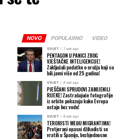
NOVO
POPULARNO
VIDEO
SVIJET
7 sati ago
PENTAGON U PANICI ZBOG
VJEŠTAČKE INTELIGENCIJE!
Zaključali podatke o oružju koji su
bili javni više od 25 godina!
SVIJET
8 sati ago
PJEŠČANI SPRUDOVI ZAMIJENILI
RIJEKE! Zastrašujuće fotografije
iz orbite pokazuju kako Evropa
ostaje bez vode!
SVIJET
8 sati ago
TERORISTI MEĐU MIGRANTIMA!
Protjerani opasni džihadisti se
vratili u Španiju, bezbjednosne