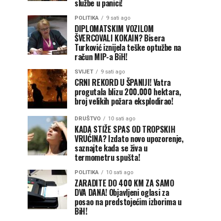
službe u panici!
POLITIKA
9 sati ago
DIPLOMATSKIM VOZILOM
ŠVERCOVALI KOKAIN? Bisera
Turković iznijela teške optužbe na
račun MIP-a BiH!
SVIJET
9 sati ago
CRNI REKORD U ŠPANIJI! Vatra
progutala blizu 200.000 hektara,
broj velikih požara eksplodirao!
DRUŠTVO
10 sati ago
KADA STIŽE SPAS OD TROPSKIH
VRUĆINA? Izdato novo upozorenje,
saznajte kada se živa u
termometru spušta!
POLITIKA
10 sati ago
ZARADITE DO 400 KM ZA SAMO
DVA DANA! Objavljeni oglasi za
posao na predstojećim izborima u
BiH!