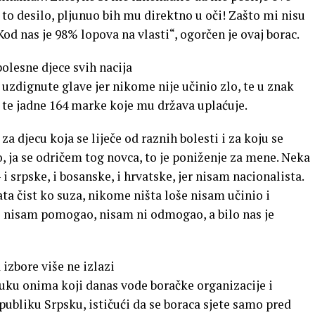
to desilo, pljunuo bih mu direktno u oči! Zašto mi nisu
d nas je 98% lopova na vlasti“, ogorčen je ovaj borac.
olesne djece svih nacija
 uzdignute glave jer nikome nije učinio zlo, te u znak
i te jadne 164 marke koje mu država uplaćuje.
 djecu koja se liječe od raznih bolesti i za koju se
 ja se odričem tog novca, to je poniženje za mene. Neka
i srpske, i bosanske, i hrvatske, jer nisam nacionalista.
ata čist ko suza, nikome ništa loše nisam učinio i
 nisam pomogao, nisam ni odmogao, a bilo nas je
izbore više ne izlazi
oruku onima koji danas vode boračke organizacije i
epubliku Srpsku, ističući da se boraca sjete samo pred