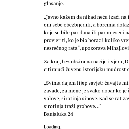
glasanje.
„Javno kažem da nikad neću izaći na iz
oni sebe obezbijedili, a borcima dola
koje su bile par dana ili par mjeseci 
provjeriti, ko je bio borac i koliko 
nesrećnog rata“, upozorava Mihajlovi
Za kraj, bez obzira na naciju i vjeru
citirajući čuvenu istorijsku mudrost 
„Svima dajem lijep savjet: čuvajte mi
zavade, za mene je svako dobar ko je čo
volove, sirotinja sinove. Kad se rat z
sirotinja traži grobove…“
Banjaluka 24
Loading
.
.
.