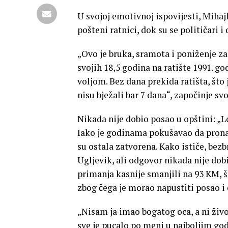
U svojoj emotivnoj ispovijesti, Mihaj
pošteni ratnici, dok su se političari i
„Ovo je bruka, sramota i poniženje z
svojih 18,5 godina na ratište 1991. g
voljom. Bez dana prekida ratišta, što 
nisu bježali bar 7 dana“, započinje sv
Nikada nije dobio posao u opštini: „L
Iako je godinama pokušavao da pronađe
su ostala zatvorena. Kako ističe, bez
Ugljevik, ali odgovor nikada nije dobi
primanja kasnije smanjili na 93 KM, š
zbog čega je morao napustiti posao i 
„Nisam ja imao bogatog oca, a ni živo
sve je pucalo po meni u najboljim go