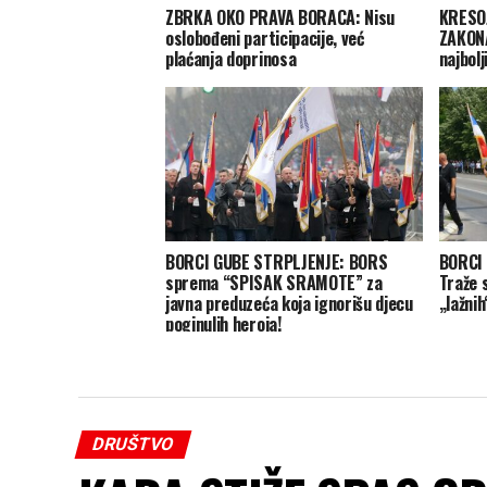
ZBRKA OKO PRAVA BORACA: Nisu
KRESO
oslobođeni participacije, već
ZAKONA
plaćanja doprinosa
najbolj
BORCI GUBE STRPLJENJE: BORS
BORCI
sprema “SPISAK SRAMOTE” za
Traže 
javna preduzeća koja ignorišu djecu
„lažnih
poginulih heroja!
DRUŠTVO