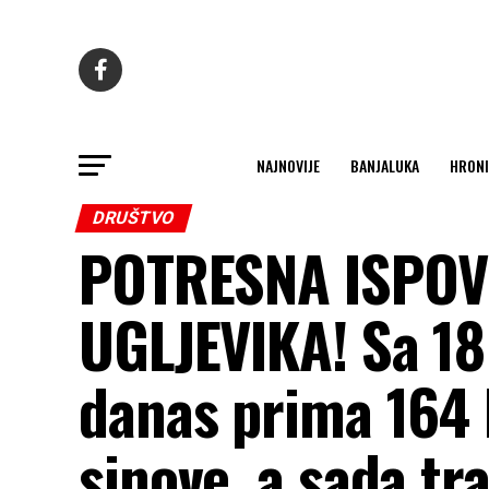
NAJNOVIJE
BANJALUKA
HRONI
DRUŠTVO
POTRESNA ISPOV
UGLJEVIKA! Sa 18 
danas prima 164 K
sinove, a sada tr