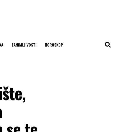
KA
ZANIMLJIVOSTI
HOROSKOP
ište,
a
 se te