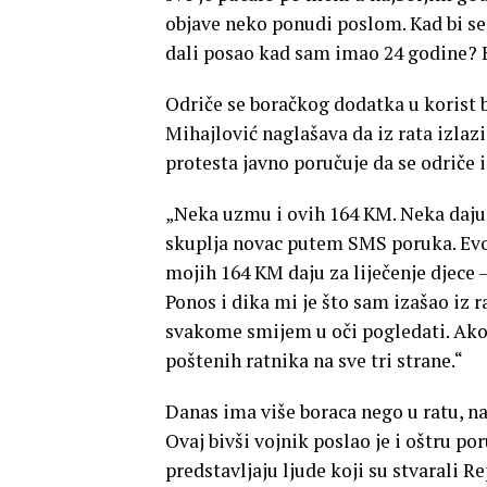
objave neko ponudi poslom. Kad bi se 
dali posao kad sam imao 24 godine? Ko
Odriče se boračkog dodatka u korist b
Mihajlović naglašava da iz rata izlazi
protesta javno poručuje da se odriče 
„Neka uzmu i ovih 164 KM. Neka daju za
skuplja novac putem SMS poruka. Evo,
mojih 164 KM daju za liječenje djece – 
Ponos i dika mi je što sam izašao iz r
svakome smijem u oči pogledati. Ako
poštenih ratnika na sve tri strane.“
Danas ima više boraca nego u ratu, na 
Ovaj bivši vojnik poslao je i oštru p
predstavljaju ljude koji su stvarali R