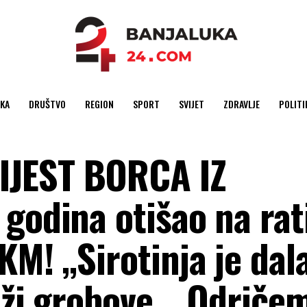
KA
DRUŠTVO
REGION
SPORT
SVIJET
ZDRAVLJE
POLITI
IJEST BORCA IZ
godina otišao na rat
M! „Sirotinja je dal
aži grobove… Odričem