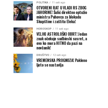
POLITIKA
11 sati ago
OTVORENI RAT U VLADI RS ZBOG
JAHORINE! Šulić direktno optužio
ministra Puhovca za blokadu
Skupštine i zaštitu Eleka!
HOROSKOP
11 sati ago
VELIKI ASTROLOŠKI OBRT! Jedan
znak očekuje sudbinski susret, a
evo ko mora HITNO da pazi na
novčanik!
DRUŠTVO
12 sati ago
VREMENSKA PROGNOZA! Pakleno
ljeto se nastavlja