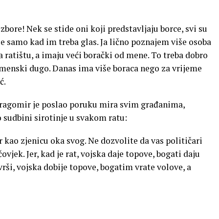
bore! Nek se stide oni koji predstavljaju borce, svi su
ze samo kad im treba glas. Ja lično poznajem više osoba
na ratištu, a imaju veći borački od mene. To treba dobro
vremenski dugo. Danas ima više boraca nego za vrijeme
ć.
, Dragomir je poslao poruku mira svim građanima,
o sudbini sirotinje u svakom ratu:
r kao zjenicu oka svog. Ne dozvolite da vas političari
vjek. Jer, kad je rat, vojska daje topove, bogati daju
avrši, vojska dobije topove, bogatim vrate volove, a