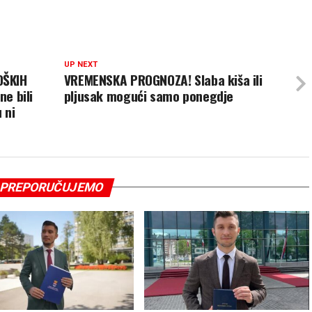
UP NEXT
OŠKIH
VREMENSKA PROGNOZA! Slaba kiša ili
ne bili
pljusak mogući samo ponegdje
 ni
PREPORUČUJEMO