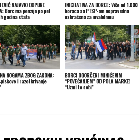
JEVIĆ NAJAVIO DOPUNE
INICIJATIVA ZA BORCE: Više od 1.000
: Borcima penzija po pet
boraca sa PTSP-om nepravedno
ih godina staža
uskraćeno za invalidninu
 NA NOGAMA ZBOG ZAKONA:
BORCI OGORČENI MINIĆEVIM
spiskove i razotkrivanje
“POVEĆANJEM” OD POLA MARKE!
“
“Uzmi to sebi”