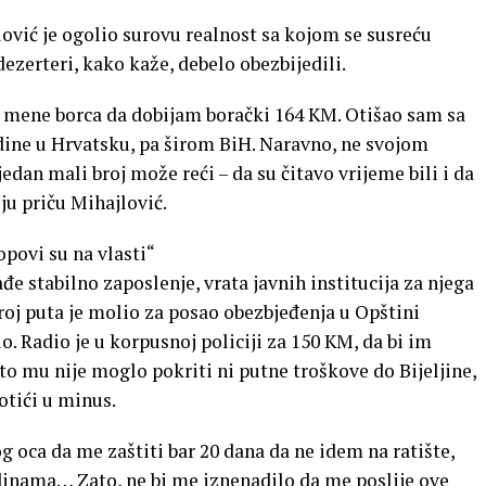
lović je ogolio surovu realnost sa kojom se susreću
 dezerteri, kako kaže, debelo obezbijedili.
a mene borca da dobijam borački 164 KM. Otišao sam sa
odine u Hrvatsku, pa širom BiH. Naravno, ne svojom
jedan mali broj može reći – da su čitavo vrijeme bili i da
oju priču Mihajlović.
opovi su na vlasti“
 stabilno zaposlenje, vrata javnih institucija za njega
broj puta je molio za posao obezbjeđenja u Opštini
o. Radio je u korpusnoj policiji za 150 KM, da bi im
to mu nije moglo pokriti ni putne troškove do Bijeljine,
otići u minus.
g oca da me zaštiti bar 20 dana da ne idem na ratište,
dinama… Zato, ne bi me iznenadilo da me poslije ove