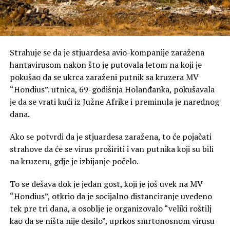
Strahuje se da je stjuardesa avio-kompanije zaražena
hantavirusom nakon što je putovala letom na koji je
pokušao da se ukrca zaraženi putnik sa kruzera MV
“Hondius”. utnica, 69-godišnja Holanđanka, pokušavala
je da se vrati kući iz Južne Afrike i preminula je narednog
dana.
Ako se potvrdi da je stjuardesa zaražena, to će pojačati
strahove da će se virus proširiti i van putnika koji su bili
na kruzeru, gdje je izbijanje počelo.
To se dešava dok je jedan gost, koji je još uvek na MV
“Hondius”, otkrio da je socijalno distanciranje uvedeno
tek pre tri dana, a osoblje je organizovalo “veliki roštilj
kao da se ništa nije desilo”, uprkos smrtonosnom virusu