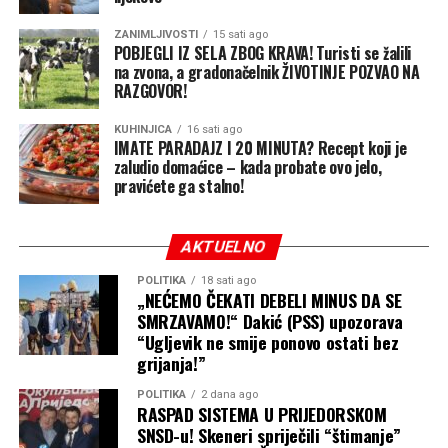
atomska bombardovanja, pravdajući svoje postupke kao
sud tu garanciju mora da sačuva.
“vojnu nužnost”.
ZANIMLJIVOSTI
15 sati ago
POBJEGLI IZ SELA ZBOG KRAVA! Turisti se žalili
Odluka je predstavljala veliki poraz za Trampovu
na zvona, a gradonačelnik ŽIVOTINJE POZVAO NA
administraciju, jer je prethodna uredba predviđala da
RAZGOVOR!
djeca rođena u SAD ne dobijaju automatski državljanstvo
ako su njihovi roditelji u zemlji ilegalno ili samo
KUHINJICA
16 sati ago
IMATE PARADAJZ I 20 MINUTA? Recept koji je
privremeno, uključujući određene nosioce privremenih
zaludio domaćice – kada probate ovo jelo,
viza.
pravićete ga stalno!
Postoje samo veoma uski izuzeci
AKTUELNO
Pravo na državljanstvo po rođenju nije apsolutno, ali su
POLITIKA
18 sati ago
izuzeci veoma ograničeni.
„NEĆEMO ČEKATI DEBELI MINUS DA SE
SMRZAVAMO!“ Dakić (PSS) upozorava
Američka pravna tradicija dugo priznaje, između ostalog,
“Ugljevik ne smije ponovo ostati bez
grijanja!”
izuzetke povezane sa djecom stranih diplomata, a sudska
praksa poznaje i istorijski izuzetak koji se odnosi na djecu
POLITIKA
2 dana ago
neprijateljskih snaga tokom neprijateljske okupacije.
RASPAD SISTEMA U PRIJEDORSKOM
SNSD-u! Skeneri spriječili “štimanje”