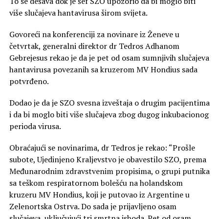
To se dešava dok je šef SZO upozorio da bi moglo biti
više slučajeva hantavirusa širom svijeta.
Govoreći na konferenciji za novinare iz Ženeve u
četvrtak, generalni direktor dr Tedros Adhanom
Gebrejesus rekao je da je pet od osam sumnjivih slučajeva
hantavirusa povezanih sa kruzerom MV Hondius sada
potvrđeno.
Dodao je da je SZO svesna izveštaja o drugim pacijentima
i da bi moglo biti više slučajeva zbog dugog inkubacionog
perioda virusa.
Obraćajući se novinarima, dr Tedros je rekao: “Prošle
subote, Ujedinjeno Kraljevstvo je obavestilo SZO, prema
Međunarodnim zdravstvenim propisima, o grupi putnika
sa teškom respiratornom bolešću na holandskom
kruzeru MV Hondius, koji je putovao iz Argentine u
Zelenortska Ostrva. Do sada je prijavljeno osam
slučajeva, uključujući tri smrtna ishoda. Pet od osam