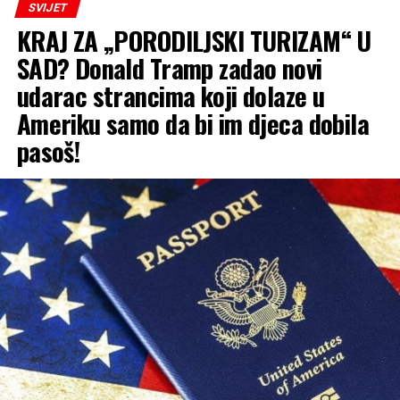
SVIJET
preko 24 miliona evra.
KRAJ ZA „PORODILJSKI TURIZAM“ U
Operacija je sprovedena u trenutku kada su migracije i
SAD? Donald Tramp zadao novi
trgovina ljudima ponovo došli u žižu javnosti u Španiji i
udarac strancima koji dolaze u
širom Evrope, nakon što je tokom masovnog upada
Ameriku samo da bi im djeca dobila
migranata u špansku enklavu Seutu prošle sedmice u
grad ušlo 72.000 ljudi.
pasoš!