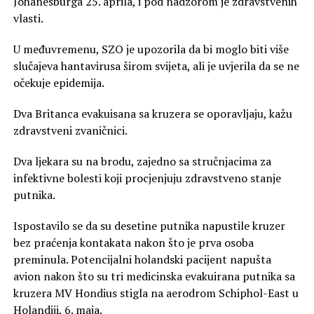
Johanesburga 25. aprila, i pod nadzorom je zdravstvenih
vlasti.
U međuvremenu, SZO je upozorila da bi moglo biti više
slučajeva hantavirusa širom svijeta, ali je uvjerila da se ne
očekuje epidemija.
Dva Britanca evakuisana sa kruzera se oporavljaju, kažu
zdravstveni zvaničnici.
Dva ljekara su na brodu, zajedno sa stručnjacima za
infektivne bolesti koji procjenjuju zdravstveno stanje
putnika.
Ispostavilo se da su desetine putnika napustile kruzer
bez praćenja kontakata nakon što je prva osoba
preminula. Potencijalni holandski pacijent napušta
avion nakon što su tri medicinska evakuirana putnika sa
kruzera MV Hondius stigla na aerodrom Schiphol-East u
Holandiji, 6. maja.