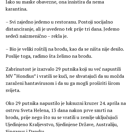
Iako su maske obavezne, ona insistira da nema
karantina.
– Svi zajedno jedemo u restoranu. Postoji socijalno
distanciranje, ali je uvedeno tek prije tri dana. Jedemo
sedeći naizmenično – rekla je.
– Bio je veliki roštilj na brodu, kao da se ništa nije desilo.
Poslije toga, radimo šta želimo na brodu.
Zabrinutost je izazvalo 29 putnika koji su već napustili
MV “Hondius” i vratili se kući, ne shvatajući da su možda
zaraženi hantavirusom i da su ga mogli proširiti širom
svijeta.
Oko 29 putnika napustilo je luksuzni kruzer 24. aprila na
ostrvu Sveta Helena, 13 dana nakon prve smrti na
brodu, prije nego što su se vratili u zemlje uključujući
Ujedinjeno Kraljevstvo, Sjedinjene Države, Australiju,
Singapur i Dansku.