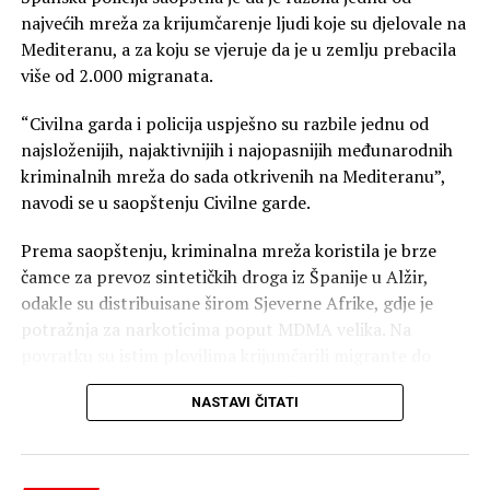
najvećih mreža za krijumčarenje ljudi koje su djelovale na
Mediteranu, a za koju se vjeruje da je u zemlju prebacila
više od 2.000 migranata.
“Civilna garda i policija uspješno su razbile jednu od
najsloženijih, najaktivnijih i najopasnijih međunarodnih
kriminalnih mreža do sada otkrivenih na Mediteranu”,
navodi se u saopštenju Civilne garde.
Prema saopštenju, kriminalna mreža koristila je brze
čamce za prevoz sintetičkih droga iz Španije u Alžir,
odakle su distribuisane širom Sjeverne Afrike, gdje je
potražnja za narkoticima poput MDMA velika. Na
povratku su istim plovilima krijumčarili migrante do
jugoistočne obale Španije i ostrva Ibica.
NASTAVI ČITATI
Policija vjeruje da je ova grupa, koja je posjedovala veliki
arsenal naoružanja kako bi zaštitila svoja plovila, izvela
najmanje 64 operacije krijumčarenja i ostvarila profit od