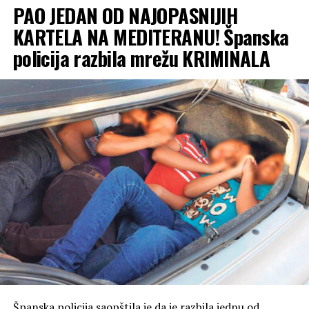
PAO JEDAN OD NAJOPASNIJIH
KARTELA NA MEDITERANU! Španska
policija razbila mrežu KRIMINALA
Španska policija saopštila je da je razbila jednu od