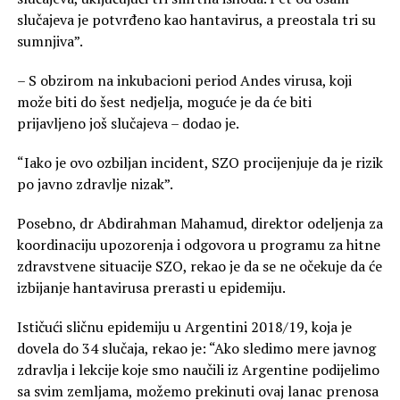
slučajeva je potvrđeno kao hantavirus, a preostala tri su
sumnjiva”.
– S obzirom na inkubacioni period Andes virusa, koji
može biti do šest nedjelja, moguće je da će biti
prijavljeno još slučajeva – dodao je.
“Iako je ovo ozbiljan incident, SZO procijenjuje da je rizik
po javno zdravlje nizak”.
Posebno, dr Abdirahman Mahamud, direktor odeljenja za
koordinaciju upozorenja i odgovora u programu za hitne
zdravstvene situacije SZO, rekao je da se ne očekuje da će
izbijanje hantavirusa prerasti u epidemiju.
Ističući sličnu epidemiju u Argentini 2018/19, koja je
dovela do 34 slučaja, rekao je: “Ako sledimo mere javnog
zdravlja i lekcije koje smo naučili iz Argentine podijelimo
sa svim zemljama, možemo prekinuti ovaj lanac prenosa