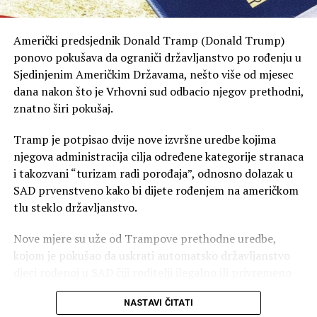
Američki predsjednik Donald Tramp (Donald Trump)
ponovo pokušava da ograniči državljanstvo po rođenju u
Sjedinjenim Američkim Državama, nešto više od mjesec
dana nakon što je Vrhovni sud odbacio njegov prethodni,
znatno širi pokušaj.
Tramp je potpisao dvije nove izvršne uredbe kojima
njegova administracija cilja određene kategorije stranaca
i takozvani “turizam radi porođaja”, odnosno dolazak u
SAD prvenstveno kako bi dijete rođenjem na američkom
tlu steklo državljanstvo.
Nove mjere su uže od Trampove prethodne uredbe,
kojom je pokušao da uskrati automatsko državljanstvo
djeci rođenoj u SAD čiji roditelji ilegalno ili privremeno
borave u zemlji. Vrhovni sud je 30. juna odbacio tu
NASTAVI ČITATI
uredbu i potvrdio da djeca rođena u SAD roditeljima koji