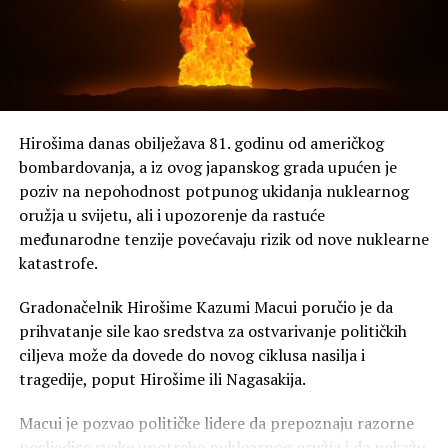
Jedna uredba usmjerena je na posebne kategorije
stranaca i pokušava da proširi primjenu postojećih
izuzetaka od državljanstva po rođenju. Druga je
usmjerena na takozvani “turizam radi porođaja”.
Na meti “turizam radi porođaja”
Hirošima danas obilježava 81. godinu od američkog
Posebnu pažnju privukla je uredba kojom Trampova
bombardovanja, a iz ovog japanskog grada upućen je
administracija želi da pooštri borbu protiv prakse u kojoj
poziv na nepohodnost potpunog ukidanja nuklearnog
strankinje dolaze u SAD prvenstveno radi porođaja kako
oružja u svijetu, ali i upozorenje da rastuće
bi njihovo dijete dobilo američko državljanstvo.
međunarodne tenzije povećavaju rizik od nove nuklearne
katastrofe.
Zamjenik šefa kabineta Bijele kuće Stiven Miler (Stephen
Miller), jedan od glavnih kreatora Trampove imigracione
Gradonačelnik Hirošime Kazumi Macui poručio je da
politike, predstavio je novu uredbu kao zabranu
prihvatanje sile kao sredstva za ostvarivanje političkih
“turizma radi porođaja”.
ciljeva može da dovede do novog ciklusa nasilja i
tragedije, poput Hirošime ili Nagasakija.
Međutim, takva praksa već je ograničena američkim
viznim pravilima. Američki propisi omogućavaju
Macui je pozvao političke lidere da prepoznaju razorne
odbijanje turističke vize kada konzularni službenik utvrdi
posljedice svake upotrebe nuklearnog oružja i da pokažu