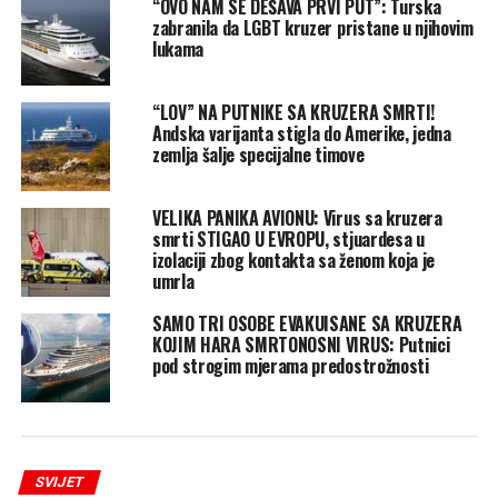
“OVO NAM SE DEŠAVA PRVI PUT”: Turska
zabranila da LGBT kruzer pristane u njihovim
lukama
“LOV” NA PUTNIKE SA KRUZERA SMRTI!
Andska varijanta stigla do Amerike, jedna
zemlja šalje specijalne timove
VELIKA PANIKA AVIONU: Virus sa kruzera
smrti STIGAO U EVROPU, stjuardesa u
izolaciji zbog kontakta sa ženom koja je
umrla
SAMO TRI OSOBE EVAKUISANE SA KRUZERA
KOJIM HARA SMRTONOSNI VIRUS: Putnici
pod strogim mjerama predostrožnosti
SVIJET