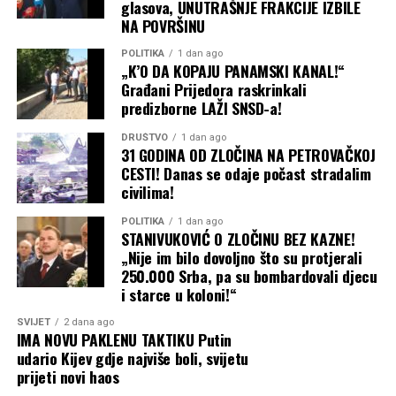
Upravo na postojeće izuzetke Trampova administracija
glasova, UNUTRAŠNJE FRAKCIJE IZBILE
NA POVRŠINU
pokušava da se osloni novim, znatno užim pristupom.
Jedna od uredbi odnosi se, između ostalog, na određene
POLITIKA
1 dan ago
osobe koje administracija svrstava u kategoriju
„K’O DA KOPAJU PANAMSKI KANAL!“
Građani Prijedora raskrinkali
“neprijateljskih stranaca”, kao i na druge specifične
predizborne LAŽI SNSD-a!
kategorije, prenosi CNN.
DRUŠTVO
1 dan ago
Konzervativne sudije bile podijeljene
31 GODINA OD ZLOČINA NA PETROVAČKOJ
CESTI! Danas se odaje počast stradalim
Iako je Tramp izgubio slučaj rezultatom 6:3, odluka je
civilima!
pokazala ozbiljne razlike među konzervativnim sudijama
POLITIKA
1 dan ago
Vrhovnog suda.
STANIVUKOVIĆ O ZLOČINU BEZ KAZNE!
„Nije im bilo dovoljno što su protjerali
Sudije Klarens Tomas (Clarence Thomas), Semjuel Alito
250.000 Srba, pa su bombardovali djecu
(Samuel Alito) i Nil Gorsuč (Neil Gorsuch) nisu se složile
i starce u koloni!“
sa većinom. Tomas i Gorsuč posebno su osporavali
SVIJET
2 dana ago
tumačenje prema kojem 14. amandman tako široko štiti
IMA NOVU PAKLENU TAKTIKU Putin
državljanstvo djece stranaca rođene u SAD.
udario Kijev gdje najviše boli, svijetu
prijeti novi haos
Kavano je, s druge strane, glasao da Trampova uredba