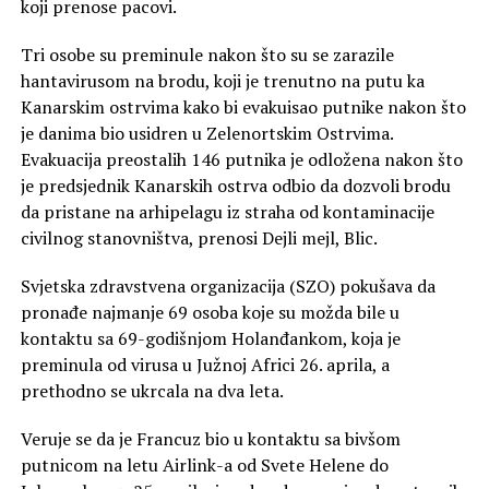
koji prenose pacovi.
Tri osobe su preminule nakon što su se zarazile
hantavirusom na brodu, koji je trenutno na putu ka
Kanarskim ostrvima kako bi evakuisao putnike nakon što
je danima bio usidren u Zelenortskim Ostrvima.
Evakuacija preostalih 146 putnika je odložena nakon što
je predsjednik Kanarskih ostrva odbio da dozvoli brodu
da pristane na arhipelagu iz straha od kontaminacije
civilnog stanovništva, prenosi Dejli mejl, Blic.
Svjetska zdravstvena organizacija (SZO) pokušava da
pronađe najmanje 69 osoba koje su možda bile u
kontaktu sa 69-godišnjom Holanđankom, koja je
preminula od virusa u Južnoj Africi 26. aprila, a
prethodno se ukrcala na dva leta.
Veruje se da je Francuz bio u kontaktu sa bivšom
putnicom na letu Airlink-a od Svete Helene do