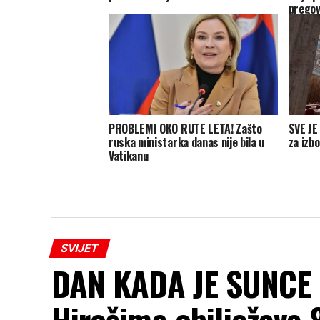
pregov
platfo
PROBLEMI OKO RUTE LETA! Zašto
SVE JE
ruska ministarka danas nije bila u
za izb
Vatikanu
SVIJET
DAN KADA JE SUNCE 
Hirošima obilježava 