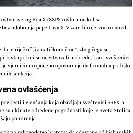
ruštvo svetog Pija X (SSPX) ušlo u raskol sa
bez odobrenja pape Lava XIV zaredilo četvoricu novih
e da je riječ o “šizmatičkom činu”, zbog čega su
 biskupi koji su učestvovali u obredu, kao i sveštenici
k je vjernicima upućeno upozorenje da formalna podrška
enih sankcija.
vena ovlašćenja
povijesti i vjenčanja koja obavljaju sveštenici SSPX-a
čime su ukinute određene pogodnosti koje je Sveta Stolica
ušaju pomirenja.
pozivao rukovodstvo bratstva da odustane od biskupskih