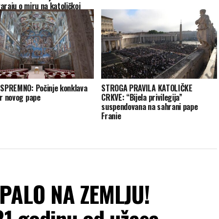
araju o miru na katoličkoj
rmi”
 SPREMNO: Počinje konklava
STROGA PRAVILA KATOLIČKE
or novog pape
CRKVE: “Bijela privilegija”
suspendovana na sahrani pape
Franje
PALO NA ZEMLJU!
81 godinu od užasa,