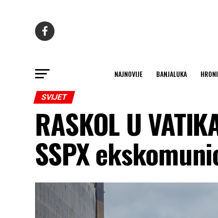
NAJNOVIJE
BANJALUKA
HRONI
SVIJET
RASKOL U VATIKAN
SSPX ekskomunic