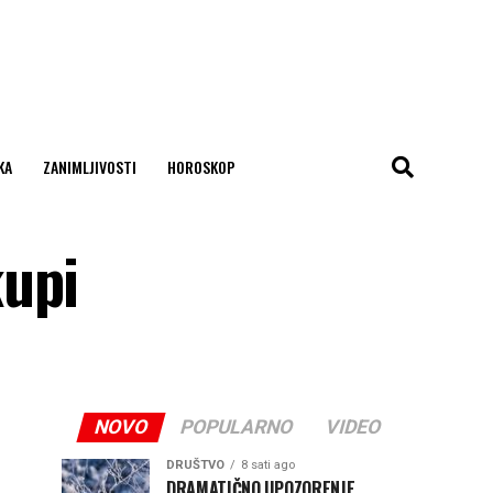
KA
ZANIMLJIVOSTI
HOROSKOP
kupi
NOVO
POPULARNO
VIDEO
DRUŠTVO
8 sati ago
DRAMATIČNO UPOZORENJE