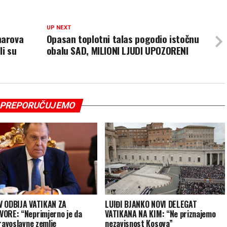
UP NEXT
harova
Opasan toplotni talas pogodio istočnu
li su
obalu SAD, MILIONI LJUDI UPOZORENI
PREPORUČUJEMO
 ODBIJA VATIKAN ZA
LUIĐI BJANKO NOVI DELEGAT
ORE: “Neprimjerno je da
VATIKANA NA KIM: “Ne priznajemo
pravoslavne zemlje
nezavisnost Kosova”