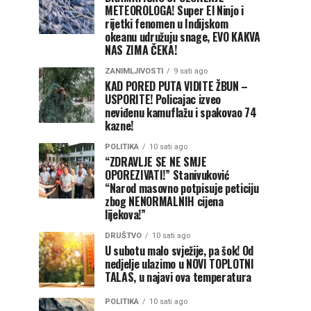
METEOROLOGA! Super El Ninjo i
rijetki fenomen u Indijskom
okeanu udružuju snage, EVO KAKVA
NAS ZIMA ČEKA!
ZANIMLJIVOSTI
9 sati ago
KAD PORED PUTA VIDITE ŽBUN –
USPORITE! Policajac izveo
neviđenu kamuflažu i spakovao 74
kazne!
POLITIKA
10 sati ago
“ZDRAVLJE SE NE SMJE
OPOREZIVATI!” Stanivuković
“Narod masovno potpisuje peticiju
zbog NENORMALNIH cijena
lijekova!”
DRUŠTVO
10 sati ago
U subotu malo svježije, pa šok! Od
nedjelje ulazimo u NOVI TOPLOTNI
TALAS, u najavi ova temperatura
POLITIKA
10 sati ago