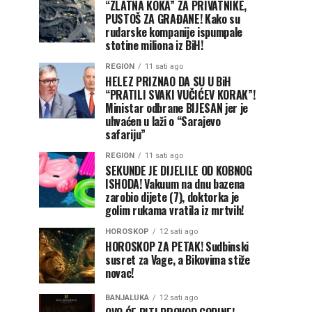
“ZLATNA KOKA” ZA PRIVATNIKE,
PUSTOŠ ZA GRAĐANE! Kako su
rudarske kompanije ispumpale
stotine miliona iz BiH!
REGION
11 sati ago
HELEZ PRIZNAO DA SU U BiH
“PRATILI SVAKI VUČIĆEV KORAK”!
Ministar odbrane BIJESAN jer je
uhvaćen u laži o “Sarajevo
safariju”
REGION
11 sati ago
SEKUNDE JE DIJELILE OD KOBNOG
ISHODA! Vakuum na dnu bazena
zarobio dijete (7), doktorka je
golim rukama vratila iz mrtvih!
HOROSKOP
12 sati ago
HOROSKOP ZA PETAK! Sudbinski
susret za Vage, a Bikovima stiže
novac!
BANJALUKA
12 sati ago