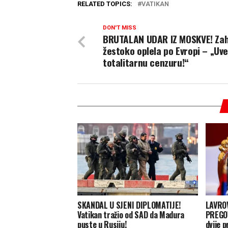
RELATED TOPICS:
VATIKAN
DON'T MISS
BRUTALAN UDAR IZ MOSKVE! Za
žestoko oplela po Evropi – „Uve
totalitarnu cenzuru!“
SKANDAL U SJENI DIPLOMATIJE!
LAVROV
Vatikan tražio od SAD da Madura
PREGOV
puste u Rusiju!
dvije 