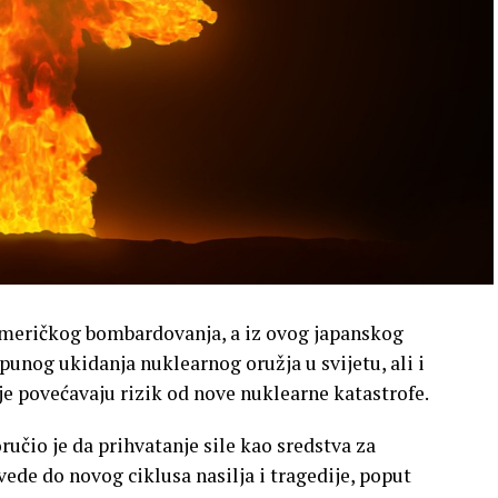
američkog bombardovanja, a iz ovog japanskog
unog ukidanja nuklearnog oružja u svijetu, ali i
e povećavaju rizik od nove nuklearne katastrofe.
čio je da prihvatanje sile kao sredstva za
vede do novog ciklusa nasilja i tragedije, poput