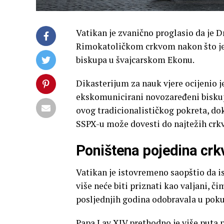
Vatikan je zvanično proglasio da je D
Rimokatoličkom crkvom nakon što je 
biskupa u švajcarskom Ekonu.
Dikasterijum za nauk vjere ocijenio j
ekskomunicirani novozaređeni biskupi,
ovog tradicionalističkog pokreta, do
SSPX-u može dovesti do najtežih crkv
Poništena pojedina crk
Vatikan je istovremeno saopštio da is
više neće biti priznati kao valjani, 
posljednjih godina odobravala u pok
Papa Lav XIV prethodno je više puta 