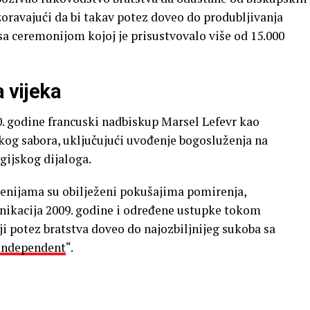
ravajući da bi takav potez doveo do produbljivanja
 sa ceremonijom kojoj je prisustvovalo više od 15.000
a vijeka
0. godine francuski nadbiskup Marsel Lefevr kao
og sabora, uključujući uvođenje bogosluženja na
gijskog dijaloga.
enijama su obilježeni pokušajima pomirenja,
nikacija 2009. godine i određene ustupke tokom
iji potez bratstva doveo do najozbiljnijeg sukoba sa
Independent
“.