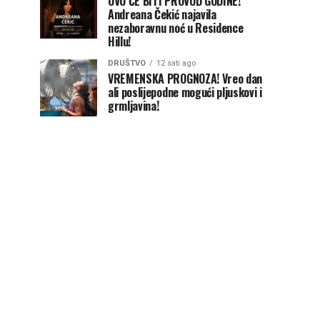
OVO ĆE BITI PROVOD GODINE!
Andreana Čekić najavila
nezaboravnu noć u Residence
Hillu!
DRUŠTVO
12 sati ago
VREMENSKA PROGNOZA! Vreo dan
ali poslijepodne mogući pljuskovi i
grmljavina!