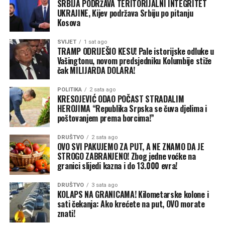
SRBIJA PODRŽAVA TERITORIJALNI INTEGRITET
UKRAJINE, Kijev podržava Srbiju po pitanju
Kosova
SVIJET
1 sat ago
TRAMP ODRIJEŠIO KESU! Pale istorijske odluke u
Vašingtonu, novom predsjedniku Kolumbije stiže
čak MILIJARDA DOLARA!
POLITIKA
2 sata ago
KRESOJEVIĆ ODAO POČAST STRADALIM
HEROJIMA “Republika Srpska se čuva djelima i
poštovanjem prema borcima!”
DRUŠTVO
2 sata ago
OVO SVI PAKUJEMO ZA PUT, A NE ZNAMO DA JE
STROGO ZABRANJENO! Zbog jedne voćke na
granici slijedi kazna i do 13.000 evra!
DRUŠTVO
3 sata ago
KOLAPS NA GRANICAMA! Kilometarske kolone i
sati čekanja: Ako krećete na put, OVO morate
znati!