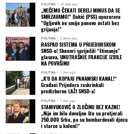
POLITIKA
22 sata ago
„NEĆEMO ČEKATI DEBELI MINUS DA SE
SMRZAVAMO!“ Dakić (PSS) upozorava
“Ugljevik ne smije ponovo ostati bez
grijanja!”
POLITIKA
2 dana ago
RASPAD SISTEMA U PRIJEDORSKOM
SNSD-u! Skeneri spriječili “štimanje”
glasova, UNUTRAŠNJE FRAKCIJE IZBILE
NA POVRŠINU
POLITIKA
1 dan ago
„K’O DA KOPAJU PANAMSKI KANAL!“
Građani Prijedora raskrinkali
predizborne LAŽI SNSD-a!
POLITIKA
1 dan ago
STANIVUKOVIĆ O ZLOČINU BEZ KAZNE!
„Nije im bilo dovoljno što su protjerali
250.000 Srba, pa su bombardovali djecu
i starce u koloni!“