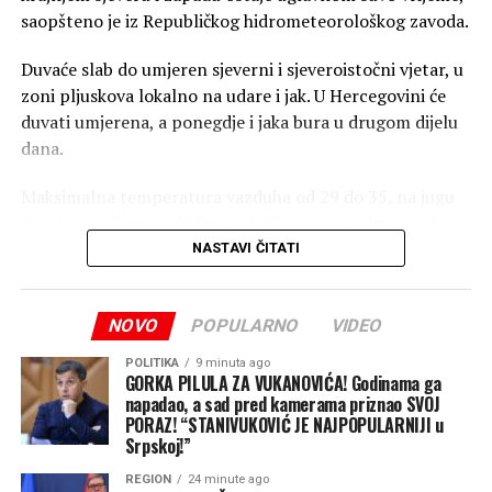
saopšteno je iz Republičkog hidrometeorološkog zavoda.
Duvaće slab do umjeren sjeverni i sjeveroistočni vjetar, u
zoni pljuskova lokalno na udare i jak. U Hercegovini će
duvati umjerena, a ponegdje i jaka bura u drugom dijelu
dana.
Maksimalna temperatura vazduha od 29 do 35, na jugu
do 38, a u višim predjelima od 25 stepeni Celzijusovih.
NASTAVI ČITATI
Prema podacima Federalnog hidrometeorološkog
zavoda, jutros je u većini dijelova Srpske i FBiH sunčano
vrijeme, a na krajnjem sjeveroistoku zabilježeni su
NOVO
POPULARNO
VIDEO
pljuskovi.
POLITIKA
9 minuta ago
GORKA PILULA ZA VUKANOVIĆA! Godinama ga
(Srna)
napadao, a sad pred kamerama priznao SVOJ
PORAZ! “STANIVUKOVIĆ JE NAJPOPULARNIJI u
Srpskoj!”
REGION
24 minute ago