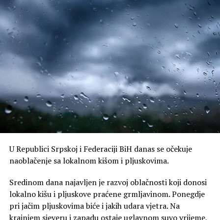
U Republici Srpskoj i Federaciji BiH danas se očekuje
naoblačenje sa lokalnom kišom i pljuskovima.
Sredinom dana najavljen je razvoj oblačnosti koji donosi
lokalno kišu i pljuskove praćene grmljavinom. Ponegdje
pri jačim pljuskovima biće i jakih udara vjetra. Na
krajnjem sjeveru i zapadu ostaje uglavnom suvo vrijeme,