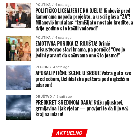
POLITIKA
4 sata ago
POLITIČKO LICEMJERJE NA DJELU! Ninković pred
kamerama napada projekte, a u sali glasa “ZA”!
Milanović brutalan: “Izmišljate nestale kredite, a
dvije godine ste kočili vodovod!”
POLITIKA
4 sata ago
EMOTIVNA PORUKA IZ RUJIŠTA! Drinić
prisustvovao slavi hrama, pa poručio! “Ovo je
jedini garant da sačuvamo ono što jesmo!”
REGION
4 sata ago
APOKALIPTIČNE SCENE U SRBIJI! Vatra guta sve
pred sobom, Deliblatska peščara pod najžešćim
udarom!
DRUŠTVO
6 sati ago
PREOKRET SREDINOM DANA! Stižu pljuskovi,
grmljavina i jak vjetar — provjerite da li je vaš
kraj na udaru!
AKTUELNO