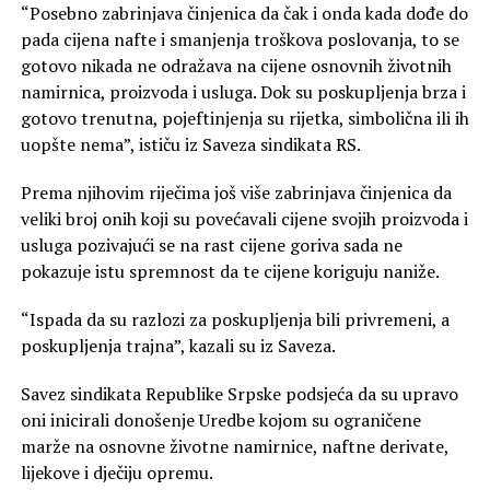
“Posebno zabrinjava činjenica da čak i onda kada dođe do
pada cijena nafte i smanjenja troškova poslovanja, to se
gotovo nikada ne odražava na cijene osnovnih životnih
namirnica, proizvoda i usluga. Dok su poskupljenja brza i
gotovo trenutna, pojeftinjenja su rijetka, simbolična ili ih
uopšte nema”, ističu iz Saveza sindikata RS.
Prema njihovim riječima još više zabrinjava činjenica da
veliki broj onih koji su povećavali cijene svojih proizvoda i
usluga pozivajući se na rast cijene goriva sada ne
pokazuje istu spremnost da te cijene koriguju naniže.
“Ispada da su razlozi za poskupljenja bili privremeni, a
poskupljenja trajna”, kazali su iz Saveza.
Savez sindikata Republike Srpske podsjeća da su upravo
oni inicirali donošenje Uredbe kojom su ograničene
marže na osnovne životne namirnice, naftne derivate,
lijekove i dječiju opremu.