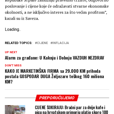
poslovanje i cijene koje će odražavati stvarne ekonomske
okolnosti, a ne isključivo interes za što većim profitom”,
kazali su iz Saveza.
Loading
.
.
.
RELATED TOPICS:
CIJENE
INFLACIJA
UP NEXT
Alarm za građane: U Kaknju i Doboju VAZDUH NEZDRAV
DON'T MISS
KAKO JE MARKETINŠKA FIRMA sa 29.000 KM prihoda
postala GOSPODAR DUGA Željezare teškog 160 miliona
KM?
PREPORUČUJEMO
CIJENE ŠOKIRAJU: Bračni par za dvije kafe i
picu na hrvatskom primorju platio skoro 100