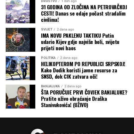
DRUŠTVO
1 dan ago
31 GODINA OD ZLOČINA NA PETROVAČKOJ
CESTI! Danas se odaje počast stradalim
civilima!
SVIJET
2 dana ago
IMA NOVU PAKLENU TAKTIKU Putin
udario Kijev gdje najviše boli, svijetu
prijeti novi haos
POLITIKA
2 dana ago
HELIKOPTEROM PO REPUBLICI SRPSKOJ!
Kako Dodik koristi javne resurse za
SNSD, dok CIK zatvara oči!
BANJALUKA
2 dana ago
ŠTA PORUČUJE PRVI ČOVJEK BANJALUKE?
Pratite uživo obraćanje Draška
Stanivukovića! (UŽIVO)