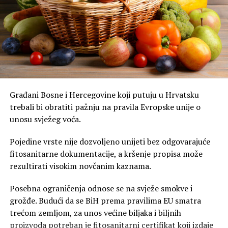
Građani Bosne i Hercegovine koji putuju u Hrvatsku
trebali bi obratiti pažnju na pravila Evropske unije o
unosu svježeg voća.
Pojedine vrste nije dozvoljeno unijeti bez odgovarajuće
fitosanitarne dokumentacije, a kršenje propisa može
rezultirati visokim novčanim kaznama.
Posebna ograničenja odnose se na svježe smokve i
grožđe. Budući da se BiH prema pravilima EU smatra
trećom zemljom, za unos većine biljaka i biljnih
proizvoda potreban je fitosanitarni certifikat koji izdaje