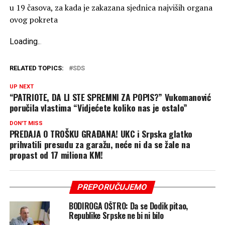
u 19 časova, za kada je zakazana sjednica najviših organa
ovog pokreta
Loading
.
.
.
RELATED TOPICS:
SDS
UP NEXT
“PATRIOTE, DA LI STE SPREMNI ZA POPIS?” Vukomanović
poručila vlastima “Vidjećete koliko nas je ostalo”
DON'T MISS
PREDAJA O TROŠKU GRAĐANA! UKC i Srpska glatko
prihvatili presudu za garažu, neće ni da se žale na
propast od 17 miliona KM!
PREPORUČUJEMO
BODIROGA OŠTRO: Da se Dodik pitao,
Republike Srpske ne bi ni bilo