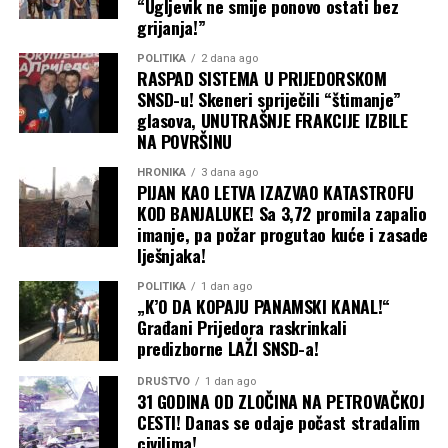
“Ugljevik ne smije ponovo ostati bez
grijanja!”
POLITIKA
2 dana ago
RASPAD SISTEMA U PRIJEDORSKOM
SNSD-u! Skeneri spriječili “štimanje”
glasova, UNUTRAŠNJE FRAKCIJE IZBILE
NA POVRŠINU
HRONIKA
3 dana ago
PIJAN KAO LETVA IZAZVAO KATASTROFU
KOD BANJALUKE! Sa 3,72 promila zapalio
imanje, pa požar progutao kuće i zasade
lješnjaka!
POLITIKA
1 dan ago
„K’O DA KOPAJU PANAMSKI KANAL!“
Građani Prijedora raskrinkali
predizborne LAŽI SNSD-a!
(BN)
DRUŠTVO
1 dan ago
31 GODINA OD ZLOČINA NA PETROVAČKOJ
CESTI! Danas se odaje počast stradalim
civilima!