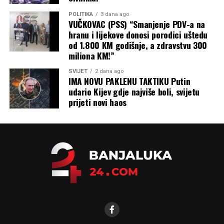
POLITIKA
3 dana ago
VUČKOVAC (PSS) “Smanjenje PDV-a na
hranu i lijekove donosi porodici uštedu
od 1.800 KM godišnje, a zdravstvu 300
miliona KM!”
SVIJET
2 dana ago
IMA NOVU PAKLENU TAKTIKU Putin
udario Kijev gdje najviše boli, svijetu
prijeti novi haos