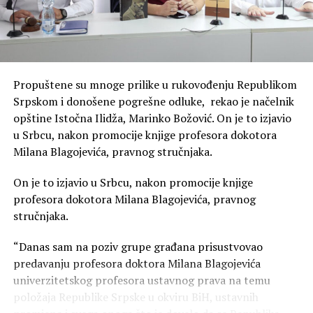
dogoditi negdje drugo. Kada imate odgovornost za
Republiku Srpsku, „snaći ćemo se“ nije plan, već
apsolutna nebriga za građane i Republiku Srpsku- navela
je ona.
Propuštene su mnoge prilike u rukovođenju Republikom
Blink
Srpskom i donošene pogrešne odluke, rekao je načelnik
opštine Istočna Ilidža, Marinko Božović. On je to izjavio
u Srbcu, nakon promocije knjige profesora dokotora
Milana Blagojevića, pravnog stručnjaka.
On je to izjavio u Srbcu, nakon promocije knjige
profesora dokotora Milana Blagojevića, pravnog
stručnjaka.
“Danas sam na poziv grupe građana prisustvovao
predavanju profesora doktora Milana Blagojevića
univerzitetskog profesora ustavnog prava na temu
položaja Republike Srpske u okviru BiH, ustavnih