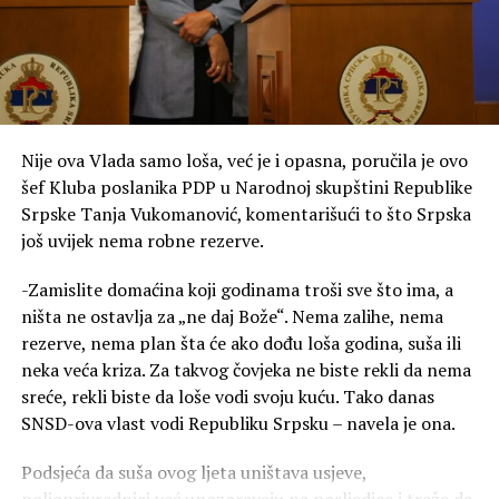
Nije ova Vlada samo loša, već je i opasna, poručila je ovo
šef Kluba poslanika PDP u Narodnoj skupštini Republike
Srpske Tanja Vukomanović, komentarišući to što Srpska
još uvijek nema robne rezerve.
-Zamislite domaćina koji godinama troši sve što ima, a
ništa ne ostavlja za „ne daj Bože“. Nema zalihe, nema
rezerve, nema plan šta će ako dođu loša godina, suša ili
neka veća kriza. Za takvog čovjeka ne biste rekli da nema
sreće, rekli biste da loše vodi svoju kuću. Tako danas
SNSD-ova vlast vodi Republiku Srpsku – navela je ona.
Podsjeća da suša ovog ljeta uništava usjeve,
poljoprivrednici već upozoravaju na posljedice i traže da