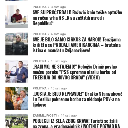
za istu Komisiju. Kada vlast nema šta da ponudi biračima,
POLITIKA
3 sata ago
kaže politikolog Tanja Topić, tenzije i sukobi su stari
SVE SU PROĆERDALI! Božović iznio teške optužbe
provjeren recept.
na račun vrha RS „Nisu zaštitili narod i
Republiku!“
“Podizanje političkih tenzija i temperatura jer se
POLITIKA
4 sata ago
nalazimo u izbornoj godini, a to onda znači da se taj
SVE JE BILO SAMO CIRKUS ZA NAROD! Tenzijama
pritisak pojačava, da međusobni napadi i uvrede na račun
krili šta su PRODALI AMERIKANCIMA – brutalna
istina o mandatu Cvijanovićeve!
onih drugih bivaju pojačani, a da se pri tome vi nastojite
prikazati kao jedina brana i zaštitnik sopstvenih
POLITIKA
13 sati ago
nacionalnih interesa”, kaže Topićeva.
„RADIMO, NE STAJEMO!“ Nebojša Drinić poslao
moćnu poruku “PSS spremno ulazi u borbu od
Marinko Božović iz SDS-a kaže da postoji još jedno
TREBINJA DO NOVOG GRADA” (VIDEO)
veoma sporno djelovanje Cvijanovićeve na ovoj funkciji, a
POLITIKA
13 sati ago
koje nije povezano za Predsjedništvom, nego sa vrhom
„DOSTA JE BILO NEPRAVDE!“ Draško Stanivuković
SNSD-a i lobiranjem.
i u Tesliću pokrenuo borbu za ukidanje PDV-a na
lijekove
“Da ćemo vjerovatno nešto kasnije saznati šta je sve u
stvari založeno kada su u pitanju interesi Republike
ZANIMLJIVOSTI
14 sati ago
POBJEGLI IZ SELA ZBOG KRAVA! Turisti se žalili
Srpske u raznim odlascima u Sjedinjene Američke Države
na zvona, a gradonačelnik ŽIVOTINJE POZVAO NA