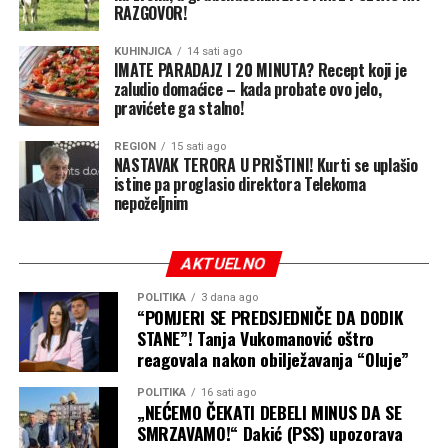
i lobiranje i davanje određenih stvari vezanih za interese
RAZGOVOR!
Republike Srpske da bi se skinule sankcije jednoj osobi, a
generalno kada je u pitanju priča i ono što bi trebalo da
KUHINJICA
14 sati ago
IMATE PARADAJZ I 20 MINUTA? Recept koji je
radi srpski član Predsjedništva dovedeno je opet na istu
zaludio domaćice – kada probate ovo jelo,
platformu koja se zove dizanje tenzija, povlačenje
pravićete ga stalno!
vitalnih nacionalnih interesa odnosno veta i onda
REGION
15 sati ago
srbovanje u Narodnoj skupštini Republike Srpske”, kaže
NASTAVAK TERORA U PRIŠTINI! Kurti se uplašio
Božović.
istine pa proglasio direktora Telekoma
nepoželjnim
U opoziciji podsjećaju i na 2014. godinu i aferu dva
papka, kada se pojavio audio snimak na kojem
AKTUELNO
Cvijanovićeva, tadašnja premijerka Republike Srpske
praktično kupuje podršku dvojice poslanika.
POLITIKA
3 dana ago
“POMJERI SE PREDSJEDNIČE DA DODIK
Cvijanovićeva nikada nije odgovarala za ovu aferu ni pred
STANE”! Tanja Vukomanović oštro
reagovala nakon obilježavanja “Oluje”
pravosuđem, a ni politički jer je njena karijera u SNSD-u
godinama u usponu. Od tada je masovno krenula i pojava
POLITIKA
16 sati ago
ove vrste političke korupcije koja je u brojnim
„NEĆEMO ČEKATI DEBELI MINUS DA SE
SMRZAVAMO!“ Dakić (PSS) upozorava
slučajevima SNSD održavala na vlasti.