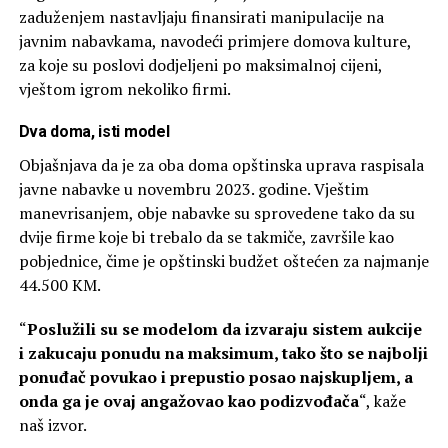
zaduženjem nastavljaju finansirati manipulacije na
javnim nabavkama, navodeći primjere domova kulture,
za koje su poslovi dodjeljeni po maksimalnoj cijeni,
vještom igrom nekoliko firmi.
Dva doma, isti model
Objašnjava da je za oba doma opštinska uprava raspisala
javne nabavke u novembru 2023. godine. Vještim
manevrisanjem, obje nabavke su sprovedene tako da su
dvije firme koje bi trebalo da se takmiče, završile kao
pobjednice, čime je opštinski budžet oštećen za najmanje
44.500 KM.
“
Poslužili su se modelom da izvaraju sistem aukcije
i zakucaju ponudu na maksimum, tako što se najbolji
ponuđač povukao i prepustio posao najskupljem, a
onda ga je ovaj angažovao kao podizvođača
“, kaže
naš izvor.