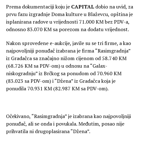
Prema dokumentaciji koju je
CAPITAL
dobio na uvid, za
prvu fazu izgradnje Doma kulture u Blaževcu, opština je
isplanirana radove u vrijednosti 71.000 KM bez PDV-a,
odnosno 83.070 KM sa porezom na dodatu vrijednost.
Nakon sprovedene e-aukcije, javile su se tri firme, a kao
najpovoljniji ponuđač izabrana je firma “Rasimgradnja”
iz Gradačca sa značajno nižom cijenom od 58.740 KM
(68.726 KM sa PDV-om) u odnosu na “Galax-
niskogradnju” iz Brčkog sa ponudom od 70.960 KM
(83.023 sa PDV-om) i “Džena” iz Gradačca koja je
ponudila 70.931 KM (82.987 KM sa PDV-om).
Očekivano, “Rasimgradnja” je izabrana kao najpovoljniji
ponuđač, ali se onda i povukala. Međutim, posao nije
prihvatila ni drugoplasirana “Džena”.