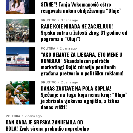
STANE”! Tanja Vukomanović oštro
reagovala nakon obilježavanja “Oluje”
DRUŠTVO
3 dana ago
RANE KOJE NIKADA NE ZACJELJUJU!
Srpska sutra u žalosti zbog 31 godine od
pogroma u “Oluji”!
POLITIKA
2 dana ago
“AKO NEMATE ZA LJEKARA, ETO MENE U
KOMBIJU!” Skandalozan politički
marketing! Đajić zdravlje poniženih
građana pretvorio u političku reklamu!
DRUŠTVO
2 dana ago
DANAS ZASTAVE NA POLA KOPLJA!
Sjećanje na tugu koja nema kraj: “Oluja”
je zbrisala vjekovna ognjišta, a tišina
danas vrišti!
POLITIKA
2 dana ago
DAN KADA JE SRPSKA ZANIJEMILA OD
BOLA! Zvuk sirena probudio neprebolne