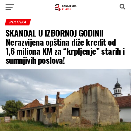
POLITIKA
SKANDAL U IZBORNOJ GODINI!
Nerazvijena opština diže kredit od
1,6 miliona KM za “krpljenje” starih i
sumnjivih poslova!