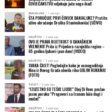
Unutar prijedorskog SNSD-a više niko i ne skriva da
ČOVJEČANSTVU odjekuje jače nego ikad!
postoji nekoliko oštro suprotstavljenih struja:
Ministarstvo inostranih poslova BiH do sada se nije
BANJALUKA
1 sat ago
zvanično oglasilo povodom ovih navoda.
Sa skenerima koji garantuju da će se brojati samo stvarni
ŠTA PORUČUJE PRVI ČOVJEK BANJALUKE? Pratite
uživo obraćanje Draška Stanivukovića! (UŽIVO)
glasovi birača, prijedorski SNSD ulazi u izbornu noć sa
ogromnim strepnjama. Prijedorčani će na ovim izborima
poslati jasnu poruku — godine uništavanja grada,
DRUŠTVO
2 sata ago
ekoloških katastrofa i ignorisanja naroda stižu na
OVO JE PRAVA RIJETKOST U DANAŠNJEM
VREMENU! Priča iz Prijedora raznježila region –
naplatu, a rat za poslaničke klupe mogao bi označiti
65 godina ljubavi i pun dom! (VIDEO)
konačni politički debakl prijedorskih socijaldemokrata.
DRUŠTVO
2 sata ago
Banjaluka24
SVAKA ČAST! Pogledajte kako je osmogodišnja
Nina iz Novog Grada ulovila ribu GOLIM RUKAMA!
(FOTO)
SVIJET
3 sata ago
“IZUZETNO SU TEŠKI LJUDI!” Džej Di Vens poslao
jasnu poruku “Pregovori sa Iranom biće dugi i
mučni!”
DRUŠTVO
3 sata ago