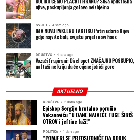
KOLIKO ĆEMO PLAĆATI HRANU? Suša opustošila
njive, poskupljenja gotovo neizbježna
SVIJET
4 sata ago
IMA NOVU PAKLENU TAKTIKU Putin udario Kijev
gdje najviše boli, svijetu prijeti novi haos
DRUŠTVO
4 sata ago
Vozači frapirani: Dizel opet ZNAČAJNO POSKUPIO,
naftaši ne kriju da će cijene još ići gore
AKTUELNO
DRUŠTVO
2 dana ago
Episkop Sergije brutalno poručio
Vukanoviću “U DANE NAJVEĆE TUGE ŠIRIŠ
OTROV i jeftine laži!”
POLITIKA
1 dan ago
“POMJERI SE PREDSJEDNIČE DA DODIK