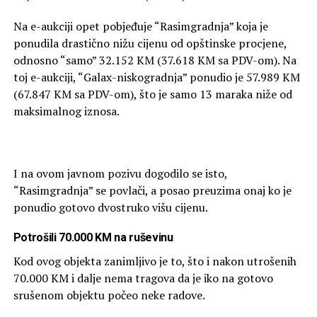
Na e-aukciji opet pobjeđuje “Rasimgradnja” koja je
ponudila drastično nižu cijenu od opštinske procjene,
odnosno “samo” 32.152 KM (37.618 KM sa PDV-om). Na
toj e-aukciji, “Galax-niskogradnja” ponudio je 57.989 KM
(67.847 KM sa PDV-om), što je samo 13 maraka niže od
maksimalnog iznosa.
I na ovom javnom pozivu dogodilo se isto,
“Rasimgradnja” se povlači, a posao preuzima onaj ko je
ponudio gotovo dvostruko višu cijenu.
Potrošili 70.000 KM na ruševinu
Kod ovog objekta zanimljivo je to, što i nakon utrošenih
70.000 KM i dalje nema tragova da je iko na gotovo
srušenom objektu počeo neke radove.