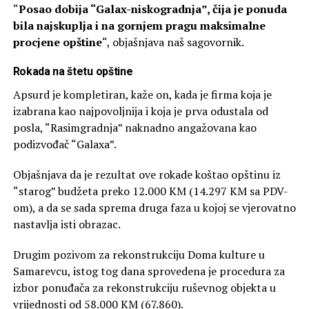
“
Posao dobija “Galax-niskogradnja”, čija je ponuda
bila najskuplja i na gornjem pragu maksimalne
procjene opštine
“, objašnjava naš sagovornik.
Rokada na štetu opštine
Apsurd je kompletiran, kaže on, kada je firma koja je
izabrana kao najpovoljnija i koja je prva odustala od
posla, “Rasimgradnja” naknadno angažovana kao
podizvođač “Galaxa”.
Objašnjava da je rezultat ove rokade koštao opštinu iz
“starog” budžeta preko 12.000 KM (14.297 KM sa PDV-
om), a da se sada sprema druga faza u kojoj se vjerovatno
nastavlja isti obrazac.
Drugim pozivom za rekonstrukciju Doma kulture u
Samarevcu, istog tog dana sprovedena je procedura za
izbor ponuđača za rekonstrukciju ruševnog objekta u
vrijednosti od 58.000 KM (67.860).