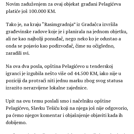
Novim zaduženjem za ovaj objekat građani Pelagićeva
platiće još 100.000 KM.
Tako je, na kraju “Rasimgradnja” iz Gradačca izvršila
građevinske radove koje je i planirala na jednom objetku,
ali ne kao najbolji ponuđač, nego neko ko je odustao a
onda se pojavio kao podizvođač, čime su očigledno,
zaradili svi.
Na ova dva posla, opština Pelagićevo u tenderskoj
igranci je izgubila nešto više od 44.500 KM, iako nije u
poziciji da protraći niti jednu marku zbog svog statusa
izrazito nerazvijene lokalne zajednice.
Upit na ovu temu poslali smo i načelniku opštine
Pelagićevo, Slavku Tešiću koji na njega još nije odgovorio,
pa ćemo njegov komentar i objašnjenje objaviti kada ih
dobijemo.