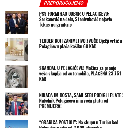
PREPORUČUJEMO
PSS FORMIRAO ODBOR U PELAGIĆEVU:
Šarkanović na čelu, Stanivuković najavio
fokus na građane
TENDER KOJI ZANIMLJIVO ZVUČI! Dječji vrtić u
Pelagićevu plaća kašiku 60 KM!
SKANDAL U PELAGIĆEVU! Mašina za pranje
veša skuplja od automobila, PLAĆENA 23.751
KM!
NIKADA IM DOSTA, SAMI SEBI PODIGLI PLATE!
Načelnik Pelagićeva ima veću platu od
PREMIJERA!
“GRANICA POSTOJI”: Na skupu u Turiću kod
Pelagićeva više od 2.000 učesnika