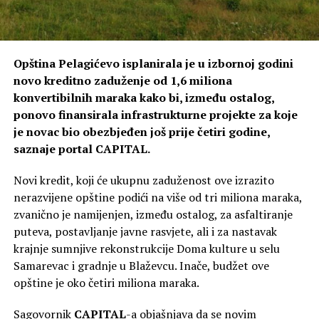
Opština Pelagićevo isplanirala je u izbornoj godini
novo kreditno zaduženje od 1,6 miliona
konvertibilnih maraka kako bi, između ostalog,
ponovo finansirala infrastrukturne projekte za koje
je novac bio obezbjeđen još prije četiri godine,
saznaje portal CAPITAL.
Novi kredit, koji će ukupnu zaduženost ove izrazito
nerazvijene opštine podići na više od tri miliona maraka,
zvanično je namijenjen, između ostalog, za asfaltiranje
puteva, postavljanje javne rasvjete, ali i za nastavak
krajnje sumnjive rekonstrukcije Doma kulture u selu
Samarevac i gradnje u Blaževcu. Inače, budžet ove
opštine je oko četiri miliona maraka.
Sagovornik
CAPITAL
-a objašnjava da se novim