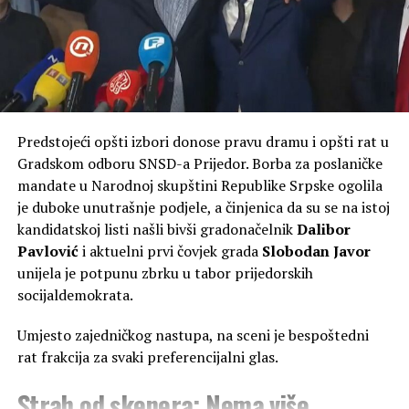
besplatne udžbenike,
govorili su da je to
nemoguće i populistički.
Danas, godine kasnije, isti
ti koji su nas kritikovali
Predstojeći opšti izbori donose pravu dramu i opšti rat u
pokušavaju da prepišu naš
Gradskom odboru SNSD-a Prijedor. Borba za poslaničke
mandate u Narodnoj skupštini Republike Srpske ogolila
recept, jer su uvidjeli
je duboke unutrašnje podjele, a činjenica da su se na istoj
koliko to narodu znači”,
kandidatskoj listi našli bivši gradonačelnik
Dalibor
podsjećaju iz gradske
Pavlović
i aktuelni prvi čovjek grada
Slobodan Javor
unijela je potpunu zbrku u tabor prijedorskih
uprave.
socijaldemokrata.
Umjesto zajedničkog nastupa, na sceni je bespoštedni
Vlada kopira, ali trošak prebacuje na
rat frakcija za svaki preferencijalni glas.
opštine
Strah od skenera: Nema više