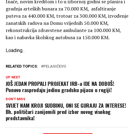
Inače, novim kreditom i to u izbornoj godini se planira i
gradnja arteških bunara za 70.000 KM, asfaltiranje
puteva za 440.000 KM, trotoar za 300.000 KM, izvođenje
zanatskih radova na Domu vrijednih 50.000 KM,
rekonstrukcija zdravstene ambulante za 100.000 KM,
kao i nabavka školskog autobusa za 150.000 KM.
Loading
.
.
.
RELATED TOPICS:
PELAGIĆEVO
UP NEXT
JOŠ JEDAN PROPALI PROJEKAT IRB-a IDE NA DOBOŠ!
Ponovo rasprodaju jedinu gradsku pijacu u regiji!
DON'T MISS
SVIJET NAM KROJI SUDBINU, ONI SE GURAJU ZA INTERESE!
Bh. političari zanijemili pred izbor novog visokog
predstavnika!